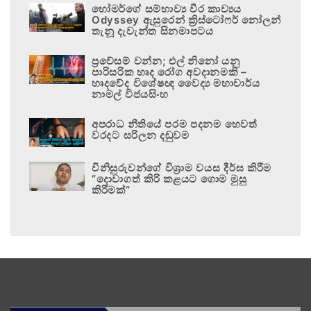
හෝමර්ගේ සම්භාව්‍ය වීර කාව්‍යය
Odyssey ඇසුරෙන් ක්‍රිස්ටෝෆර් නෝලන්
තැනූ දැවැන්ත සිනමාපටය
ප්‍රවේසම් වන්න; එල් නිනෝ යනු
පාරිසරික හෘද රෝග අවදානමකි –
හෘදවේද විශේෂඥ වෛද්‍ය මහාචාර්ය
නාමල් විජයසිංහ
අපරාධ නීතියේ පරම පදනම හෙවත්
වරදට සරිලන දඬුවම
විනිසුරුවන්ගේ විශ්‍රාම වයස දීර්ඝ කිරීම
“දොවාගත් කිරි කළයට ගොම මුසු
කිරීමක්”