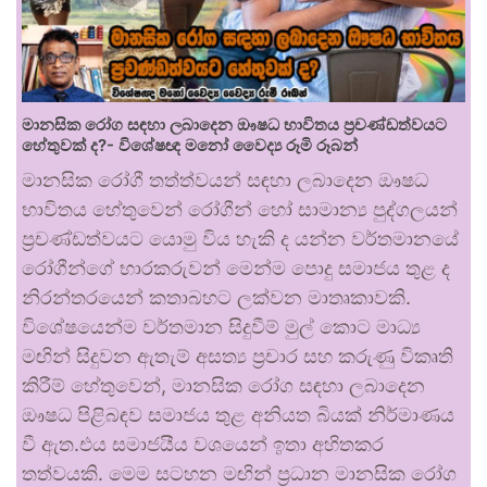
මානසික රෝග සඳහා ලබාදෙන ඖෂධ භාවිතය ප්‍රචණ්ඩත්වයට
හේතුවක් ද?- විශේෂඥ මනෝ වෛද්‍ය රූමි රූබන්
මානසික රෝගී තත්ත්වයන් සඳහා ලබාදෙන ඖෂධ
භාවිතය හේතුවෙන් රෝගීන් හෝ සාමාන්‍ය පුද්ගලයන්
ප්‍රචණ්ඩත්වයට යොමු විය හැකි ද යන්න වර්තමානයේ
රෝගීන්ගේ භාරකරුවන් මෙන්ම පොදු සමාජය තුළ ද
නිරන්තරයෙන් කතාබහට ලක්වන මාතෘකාවකි.
විශේෂයෙන්ම වර්තමාන සිදුවීම් මුල් කොට මාධ්‍ය
මඟින් සිදුවන ඇතැම් අසත්‍ය ප්‍රචාර සහ කරුණු විකෘති
කිරීම් හේතුවෙන්, මානසික රෝග සඳහා ලබාදෙන
ඖෂධ පිළිබඳව සමාජය තුළ අනියත බියක් නිර්මාණය
වී ඇත.එය සමාජයීය වශයෙන් ඉතා අහිතකර
තත්වයකි. මෙම සටහන මඟින් ප්‍රධාන මානසික රෝග