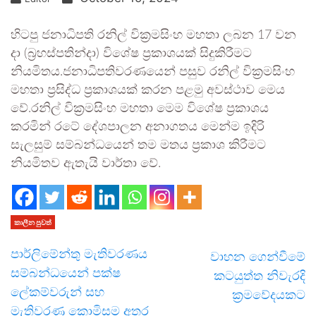
හිටපු ජනාධිපති රනිල් වික්‍රමසිංහ මහතා ලබන 17 වන
දා (බ්‍රහස්පතින්දා) විශේෂ ප්‍රකාශයක් සිදුකිරීමට
නියමිතය.ජනාධිපතිවරණයෙන් පසුව රනිල් වික්‍රමසිංහ
මහතා ප්‍රසිද්ධ ප්‍රකාශයක් කරන පළමු අවස්ථාව මෙය
වේ.රනිල් වික්‍රමසිංහ මහතා මෙම විශේෂ ප්‍රකාශය
කරමින් රටේ දේශපාලන අනාගතය මෙන්ම ඉදිරි
සැලසුම් සම්බන්ධයෙන් තම මතය ප්‍රකාශ කිරීමට
නියමිතව ඇතැයි වාර්තා වේ.
කාලීන පුවත්
පාර්ලිමේන්තු මැතිවරණය
වාහන ගෙන්වීමේ
සම්බන්ධයෙන් පක්ෂ
කටයුත්ත නිවැරදි
ලේකම්වරුන් සහ
ක්‍රමවේදයකට
මැතිවරණ කොමිසම අතර