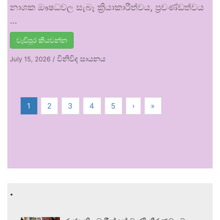
නාශක ඖෂධවල සැබෑ ක්‍රියාකාරීත්වය, ප්‍රචණ්ඩත්වය
…
වැඩිපුර කියවන්න
විනිවිද සායනය
July 15, 2026
/
1
2
3
4
5
›
»
.