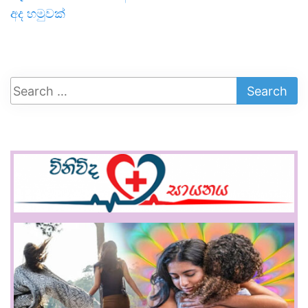
අද හමුවක්