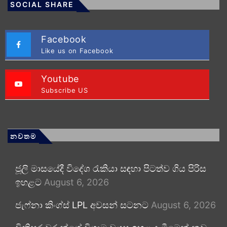
SOCIAL SHARE
Facebook
Like us on Facebook
Youtube
Subscribe US
නවතම
ජූලි මාසයේදී විදේශ රැකියා සඳහා පිටත්ව ගිය පිරිස
ඉහළට
August 6, 2026
ජැෆ්නා කිංග්ස් LPL අවසන් සටනට
August 6, 2026