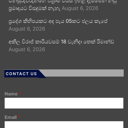
විනිසුරුවරුන්ගේ විශ්‍රාම වයස ඉහළ දැමීමෙන් නඩු
ප්‍රමාදයට විසඳුමක් නැහැ
August 6, 2026
ප්‍රදේශ කිහිපයකට අද පැය 05කට ජලය කැපේ
August 6, 2026
අකිල විරාජ් කාරියවසම් 18 වැනිදා තෙක් රිමාන්ඩ්
August 6, 2026
CONTACT US
Name
*
Email
*