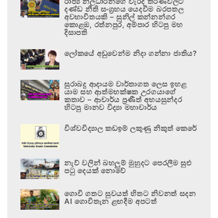
රාජ්‍ය නිලධාරීන්ගේ වැරදි තීරණවලට
දණ්ඩ නීති සංග්‍රහය යෙදවීම බරපතල
අවභාවිතයකි – සුනිල් කන්නන්ගර
කොළඹ, රත්නපුර, අම්පාර හිටපු මහ
දිසාපති
ලෝකයේ අඩුවෙන්ම නිදා ගන්නා ජාතිය?
සුරාබදු ආදායම වාර්තාගත ලෙස ඉහළ
යාම සහ ආත්මභක්ෂක උරගයාගේ
කතාව – ආචාර්ය ප්‍රණීත් අභයසුන්දර
හිටපු මානව විද්‍යා මහාචාර්ය
විශ්වවිද්‍යාල කඩඉම් ලකුණු නිකුත් කෙරේ
නැව් වලින් බහලුම් මුහුදට පෙරලීම සුළු
පටු දෙයක් නොවේ
ගොවි ගතට සුවයත් හිතට නිවනත් සදන
AI ගොවිතැන ළඟදීම අපටත්