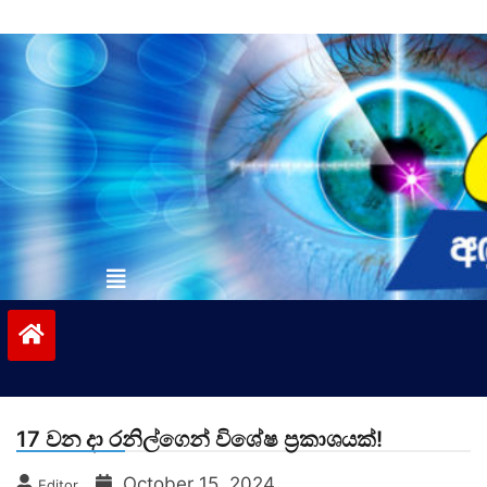
Skip
to
content
vinivida.lk
17 වන දා රනිල්ගෙන් විශේෂ ප්‍රකාශයක්!
October 15, 2024
Editor