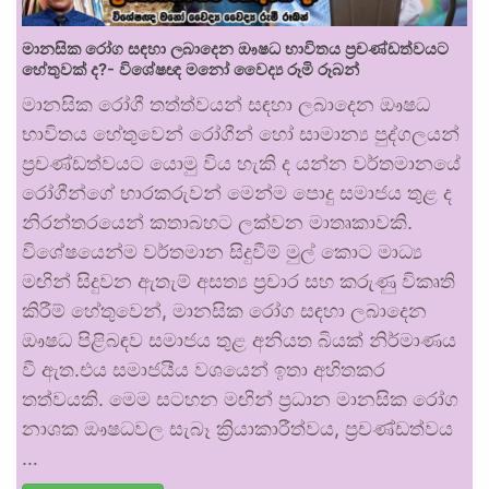
මානසික රෝග සඳහා ලබාදෙන ඖෂධ භාවිතය ප්‍රචණ්ඩත්වයට
හේතුවක් ද?- විශේෂඥ මනෝ වෛද්‍ය රූමි රූබන්
මානසික රෝගී තත්ත්වයන් සඳහා ලබාදෙන ඖෂධ
භාවිතය හේතුවෙන් රෝගීන් හෝ සාමාන්‍ය පුද්ගලයන්
ප්‍රචණ්ඩත්වයට යොමු විය හැකි ද යන්න වර්තමානයේ
රෝගීන්ගේ භාරකරුවන් මෙන්ම පොදු සමාජය තුළ ද
නිරන්තරයෙන් කතාබහට ලක්වන මාතෘකාවකි.
විශේෂයෙන්ම වර්තමාන සිදුවීම් මුල් කොට මාධ්‍ය
මඟින් සිදුවන ඇතැම් අසත්‍ය ප්‍රචාර සහ කරුණු විකෘති
කිරීම් හේතුවෙන්, මානසික රෝග සඳහා ලබාදෙන
ඖෂධ පිළිබඳව සමාජය තුළ අනියත බියක් නිර්මාණය
වී ඇත.එය සමාජයීය වශයෙන් ඉතා අහිතකර
තත්වයකි. මෙම සටහන මඟින් ප්‍රධාන මානසික රෝග
නාශක ඖෂධවල සැබෑ ක්‍රියාකාරීත්වය, ප්‍රචණ්ඩත්වය
…