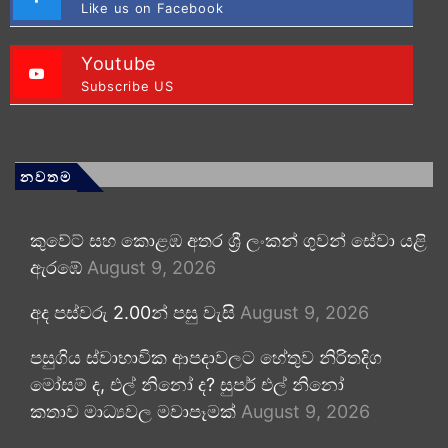
Like us on Facebook
Youtube
Subscribe US
නවතම
කුවේට් සහ කොළඹ අතර ශ්‍රී ලංකන් ගුවන් සේවා යළි
ඇරඹේ
August 9, 2026
අද පස්වරු 2.00න් පසු වැසි
August 9, 2026
පසුගිය ස්වාභාවික ආපදාවලට හේතුව නිරිතදිග
මෝසම් ද, එල් නිනෝ ද? සුපර් එල් නිනෝ
කතාව මාධ්‍යවල මවාපෑමක්
August 9, 2026