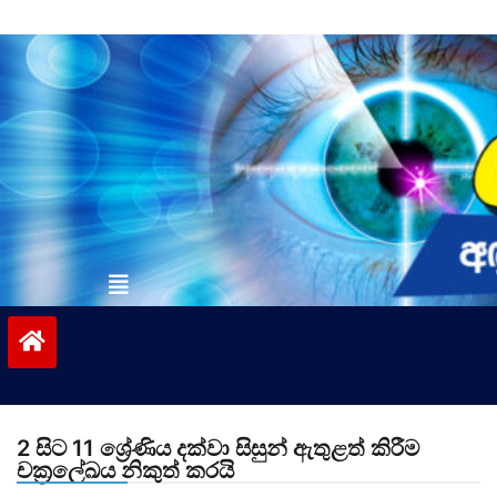
Skip
to
content
vinivida.lk
2 සිට 11 ශ්‍රේණිය දක්වා සිසුන් ඇතුළත් කිරීම
චක්‍රලේඛය නිකුත් කරයි