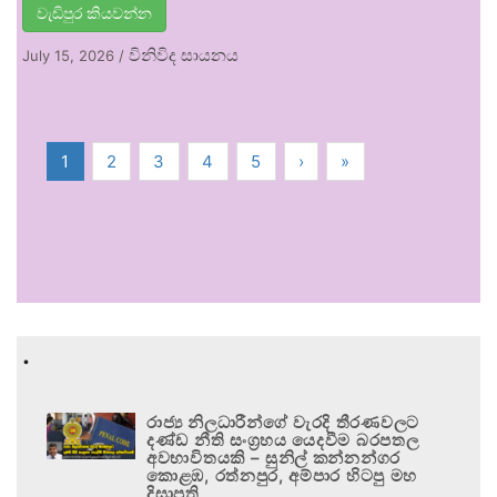
වැඩිපුර කියවන්න
විනිවිද සායනය
July 15, 2026
/
1
2
3
4
5
›
»
.
රාජ්‍ය නිලධාරීන්ගේ වැරදි තීරණවලට
දණ්ඩ නීති සංග්‍රහය යෙදවීම බරපතල
අවභාවිතයකි – සුනිල් කන්නන්ගර
කොළඹ, රත්නපුර, අම්පාර හිටපු මහ
දිසාපති