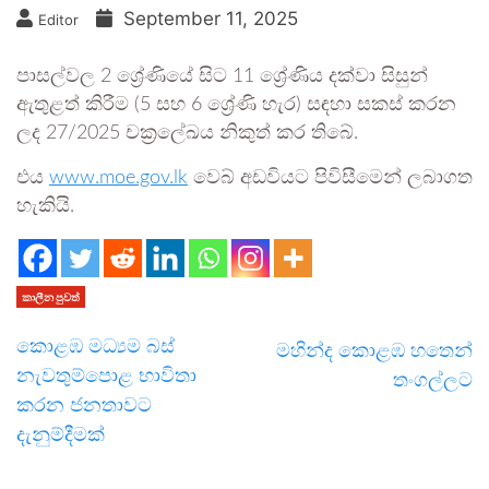
September 11, 2025
Editor
පාසල්වල 2 ශ්‍රේණියේ සිට 11 ශ්‍රේණිය දක්වා සිසුන්
ඇතුළත් කිරීම (5 සහ 6 ශ්‍රේණි හැර) සඳහා සකස් කරන
ලද 27/2025 චක්‍රලේඛය නිකුත් කර තිබේ.
එය
www.moe.gov.lk
වෙබ් අඩවියට පිවිසීමෙන් ලබාගත
හැකියි.
කාලීන පුවත්
කොළඹ මධ්‍යම බස්
මහින්ද කොළඹ හතෙන්
නැවතුම්පොළ භාවිතා
තංගල්ලට
කරන ජනතාවට
දැනුම්දීමක්