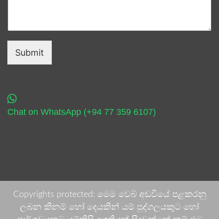
Submit
Chat on WhatsApp (+94 77 359 6107)
Copyrights protected: මෙම වෙබ් අඩවියේ පළකරනු
ලබන කිනම් හෝ දෙයකින් යම් පුද්ගලයකුට හෝ