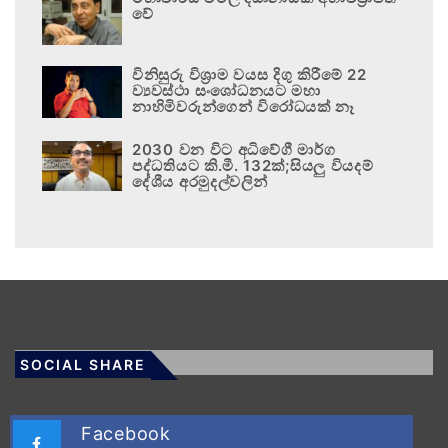
වේ
විනිසුරු විශ්‍රාම වයස දිගු කිරීමේ 22
ව්‍යවස්ථා සංශෝධනයට මහා
නාහිමිවරුන්ගෙන් විරෝධයක් නෑ
2030 වන විට අධිවේගී මාර්ග
පද්ධතියට කි.මී. 132ක්;සියලු වියදම්
දේශීය අරමුදල්වලින්
SOCIAL SHARE
Facebook