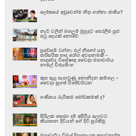
ලෝකයේ අඩුවෙන්ම නිදා ගන්නා ජාතිය?
නැව් වලින් බහලුම් මුහුදට පෙරලීම සුළු
පටු දෙයක් නොවේ
ප්‍රවේසම් වන්න; එල් නිනෝ යනු
පාරිසරික හෘද රෝග අවදානමකි –
හෘදවේද විශේෂඥ වෛද්‍ය මහාචාර්ය
නාමල් විජයසිංහ
කුස තුළ සැඟවුණු නොනිදන කම්හල –
වෛද්‍ය සුගත් විජේවර්ධන
ගණිතය බැරිකම මෝඩකමක් ද?
සිරිලක සොබා දම් අසිරිය ලොවට
කියාපාන දිවියන් ගේ දිවි සුරකිමු
මහාචාර්ය විමල් දිසානායක අභාවප්‍රාප්ත