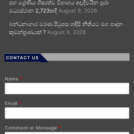
පහ ශ්‍රේණිය ශිෂ්‍යත්ව විභාගය අද;දිවයින පුරා
මධ්‍යස්ථාන 2,723කදී
August 9, 2026
බන්ධනාගාර මරණ පිටුපස හදිසි නීතියට මග පාදන
කුමන්ත්‍රණයක් ?
August 8, 2026
CONTACT US
Name
*
Email
*
Comment or Message
*