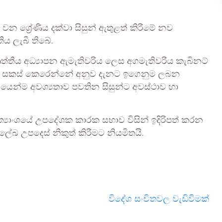
 වන ශ්‍රේණිය දක්වා සිසුන් ඇතුළත් කිරීමේ නව
ිය ලැබී තිබේ.
ත්තීය අධ්‍යාපන ඇමැතිවරිය ලෙස අගමැතිවරිය කැබිනට්
ේඛය සකස් කෙරෙන්නේ අනුව දැනට ඉගෙනුම ලබන
ෙන්ම අවශ්‍යතාව පවතින සිසුන්ට අවස්ථාව හා
මාත්‍යාංශයේ උපදේශක කාරක සභාව විසින් ඉදිරිපත් කරන
ලේඛ උපදෙස් නිකුත් කිරීමට නියමිතයි.
විදේශ සංචිතවල වැඩිවීමක්