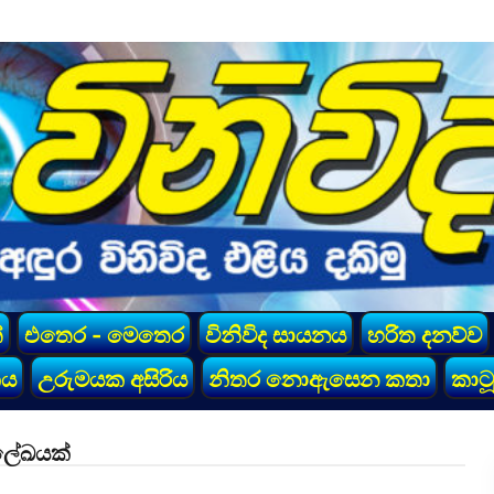
්
එතෙර - මෙතෙර
විනිවිද සායනය
හරිත දනව්ව
කය
උරුමයක අසිරිය
නිතර නොඇසෙන කතා
කාටූ
‍රලේඛයක්