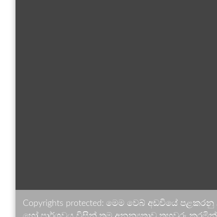
Copyrights protected: මෙම වෙබ් අඩවියේ පළකරනු
හෝ පාර්ශවය විසින් තම අනන්‍යතාව තහවුරු කරමින් ඉ