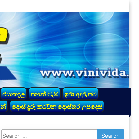
රසගඟුල
පහන් ටැඹ
ඉරා අදුරුපට
න්
දොස් දුරු කරවන දොස්තර උපදෙස්