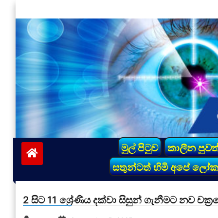
Skip
to
content
vinivida.lk
මුල් පිටුව
කාලීන පුවත
සතුන්ටත් හිමි අපේ ලෝ
2 සිට 11 ශ්‍රේණිය දක්වා සිසුන් ගැනීමට නව චක්