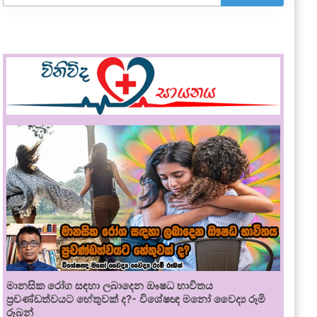
මානසික රෝග සඳහා ලබාදෙන ඖෂධ භාවිතය
ප්‍රචණ්ඩත්වයට හේතුවක් ද?- විශේෂඥ මනෝ වෛද්‍ය රූමි
රූබන්