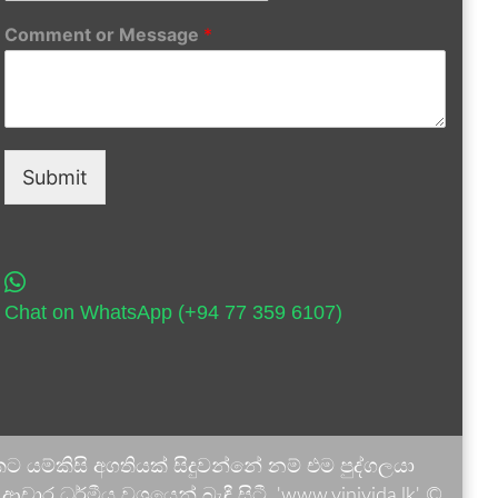
Comment or Message
*
Submit
Chat on WhatsApp (+94 77 359 6107)
 යම්කිසි අගතියක් සිදුවන්නේ නම් එම පුද්ගලයා
ාර ධර්මීය වශයෙන් බැඳී සිටී. 'www.vinivida.lk' ©