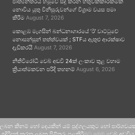
ජාත්‍යන්තරය හමුවේ සිදු කරන හිතුවක්කාරකමක්
නොවිය යුතු විනිසුරුවන්ගේ විශ්‍රාම වයස පමා
කිරීම
August 7, 2026
කොළඹ මැගසින් බන්ධනාගාරයේ ‘ඊ’ වාට්ටුවේ
නොසන්සුන් තත්ත්වයක් ; STFය ඇතුළු ආරක්ෂාව
දැඩිකරයි
August 7, 2026
නීතිවිරෝධී වෙබ් අඩවි 24ක් ලංකාව තුළ වහාම
ක්‍රියාත්මකවන පරිදි තහනම්
August 6, 2026
 ලබන කිනම් හෝ දෙයකින් යම් පුද්ගලයකුට හෝ පාර්ශවයකට
දිරිපත් කරනු ලබන පිළිතුරු පළකිරීමට මෙම වෙබ් අඩවිය ආච