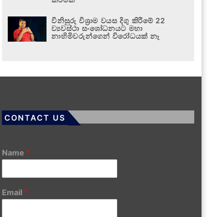
විනිසුරු විශ්‍රාම වයස දිගු කිරීමේ 22
ව්‍යවස්ථා සංශෝධනයට මහා
නාහිමිවරුන්ගෙන් විරෝධයක් නෑ
CONTACT US
Name
*
Email
*