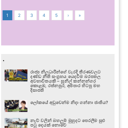
1
2
3
4
5
›
»
.
රාජ්‍ය නිලධාරීන්ගේ වැරදි තීරණවලට
දණ්ඩ නීති සංග්‍රහය යෙදවීම බරපතල
අවභාවිතයකි – සුනිල් කන්නන්ගර
කොළඹ, රත්නපුර, අම්පාර හිටපු මහ
දිසාපති
ලෝකයේ අඩුවෙන්ම නිදා ගන්නා ජාතිය?
නැව් වලින් බහලුම් මුහුදට පෙරලීම සුළු
පටු දෙයක් නොවේ