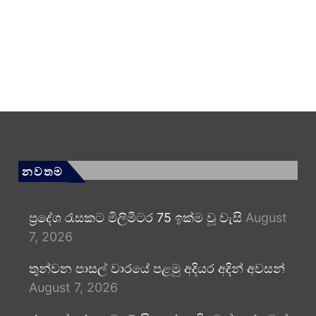
නවතම
ප්‍රදේශ රැසකට මිලිමීටර 75 ඉක්ම වූ වැසි
August
7, 2026
තුන්වන පාසල් වාරයේ පළමු අදියර අදින් අවසන්
August 7, 2026