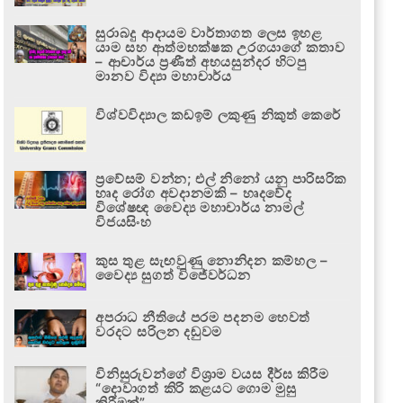
සුරාබදු ආදායම වාර්තාගත ලෙස ඉහළ
යාම සහ ආත්මභක්ෂක උරගයාගේ කතාව
– ආචාර්ය ප්‍රණීත් අභයසුන්දර හිටපු
මානව විද්‍යා මහාචාර්ය
විශ්වවිද්‍යාල කඩඉම් ලකුණු නිකුත් කෙරේ
ප්‍රවේසම් වන්න; එල් නිනෝ යනු පාරිසරික
හෘද රෝග අවදානමකි – හෘදවේද
විශේෂඥ වෛද්‍ය මහාචාර්ය නාමල්
විජයසිංහ
කුස තුළ සැඟවුණු නොනිදන කම්හල –
වෛද්‍ය සුගත් විජේවර්ධන
අපරාධ නීතියේ පරම පදනම හෙවත්
වරදට සරිලන දඬුවම
විනිසුරුවන්ගේ විශ්‍රාම වයස දීර්ඝ කිරීම
“දොවාගත් කිරි කළයට ගොම මුසු
කිරීමක්”