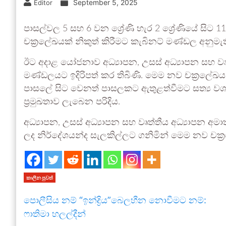
September 5, 2025
Editor
පාසල්වල 5 සහ 6 වන ශ්‍රේණි හැර 2 ශ්‍රේණියේ සිට 11
චක්‍රලේඛයක් නිකුත් කිරීමට කැබිනට් මණ්ඩල අනුමැත
ඊට අදාළ යෝජනාව අධ්‍යාපන, උසස් අධ්‍යාපන සහ වෘ
මණ්ඩලයට ඉදිරිපත් කර තිබිණි. මෙම නව චක්‍රල
පාසලේ සිට වෙනත් පාසලකට ඇතුළත්වීමට සත්‍ය වශය
ප්‍රමුඛතාව ලැබෙන පරිදිය.
අධ්‍යාපන, උසස් අධ්‍යාපන සහ වෘත්තීය අධ්‍යාපන අ
ලද නිර්දේශයන්ද සැලකිල්ලට ගනිමින් මෙම නව චක්‍ර
කාලීන පුවත්
පොලීසිය නම් “ඉන්ද්‍රිය”බෙලහීන නොවීමට නම්:
ෆාතිමා හලල්දීන්