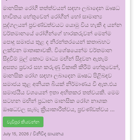
මානසික රෝගී තත්ත්වයන් සඳහා ලබාදෙන ඖෂධ
භාවිතය හේතුවෙන් රෝගීන් හෝ සාමාන්‍ය
පුද්ගලයන් ප්‍රචණ්ඩත්වයට යොමු විය හැකි ද යන්න
වර්තමානයේ රෝගීන්ගේ භාරකරුවන් මෙන්ම
පොදු සමාජය තුළ ද නිරන්තරයෙන් කතාබහට
ලක්වන මාතෘකාවකි. විශේෂයෙන්ම වර්තමාන
සිදුවීම් මුල් කොට මාධ්‍ය මඟින් සිදුවන ඇතැම්
අසත්‍ය ප්‍රචාර සහ කරුණු විකෘති කිරීම් හේතුවෙන්,
මානසික රෝග සඳහා ලබාදෙන ඖෂධ පිළිබඳව
සමාජය තුළ අනියත බියක් නිර්මාණය වී ඇත.එය
සමාජයීය වශයෙන් ඉතා අහිතකර තත්වයකි. මෙම
සටහන මඟින් ප්‍රධාන මානසික රෝග නාශක
ඖෂධවල සැබෑ ක්‍රියාකාරීත්වය, ප්‍රචණ්ඩත්වය …
වැඩිපුර කියවන්න
විනිවිද සායනය
July 15, 2026
/