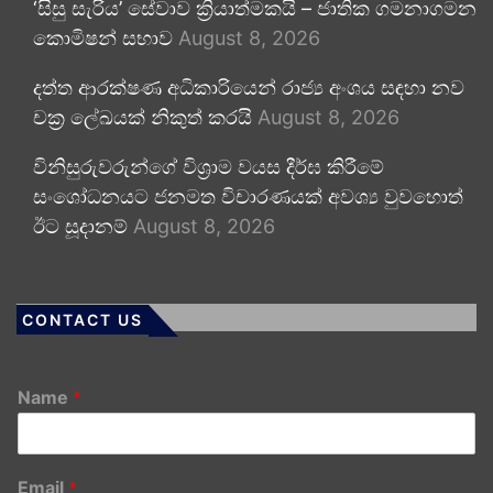
‘සිසු සැරිය’ සේවාව ක්‍රියාත්මකයි – ජාතික ගමනාගමන
කොමිෂන් සභාව
August 8, 2026
දත්ත ආරක්ෂණ අධිකාරියෙන් රාජ්‍ය අංශය සඳහා නව
චක්‍ර ලේඛයක් නිකුත් කරයි
August 8, 2026
විනිසුරුවරුන්ගේ විශ්‍රාම වයස දීර්ඝ කිරීමේ
සංශෝධනයට ජනමත විචාරණයක් අවශ්‍ය වුවහොත්
ඊට සූදානම්
August 8, 2026
CONTACT US
Name
*
Email
*