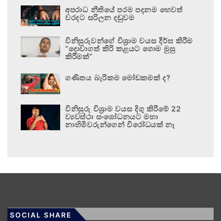
අපරාධ නීතියේ පරම පදනම හෙවත්
වරදට සරිලන දඬුවම
විනිසුරුවන්ගේ විශ්‍රාම වයස දීර්ඝ කිරීම
“දොවාගත් කිරි කළයට ගොම මුසු
කිරීමක්”
ගණිතය බැරිකම මෝඩකමක් ද?
විනිසුරු විශ්‍රාම වයස දිගු කිරීමේ 22
ව්‍යවස්ථා සංශෝධනයට මහා
නාහිමිවරුන්ගෙන් විරෝධයක් නෑ
SOCIAL SHARE