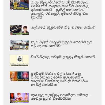
රාජ්‍ය නිලධාරීන්ගේ වැරදි තීරණවලට
දණ්ඩ නීති සංග්‍රහය යෙදවීම බරපතල
අවභාවිතයකි – සුනිල් කන්නන්ගර
කොළඹ, රත්නපුර, අම්පාර හිටපු මහ
දිසාපති
ලෝකයේ අඩුවෙන්ම නිදා ගන්නා ජාතිය?
නැව් වලින් බහලුම් මුහුදට පෙරලීම සුළු
පටු දෙයක් නොවේ
විශ්වවිද්‍යාල කඩඉම් ලකුණු නිකුත් කෙරේ
ප්‍රවේසම් වන්න; එල් නිනෝ යනු
පාරිසරික හෘද රෝග අවදානමකි –
හෘදවේද විශේෂඥ වෛද්‍ය මහාචාර්ය
නාමල් විජයසිංහ
කුස තුළ සැඟවුණු නොනිදන කම්හල –
වෛද්‍ය සුගත් විජේවර්ධන