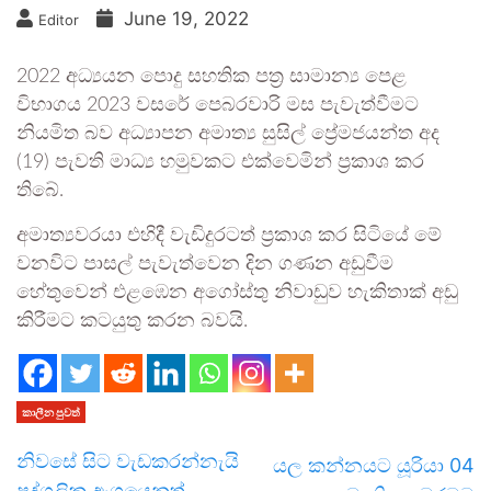
June 19, 2022
Editor
2022 අධ්‍යයන පොදු සහතික පත්‍ර සාමාන්‍ය පෙළ
විභාගය 2023 වසරේ පෙබරවාරි මස පැවැත්වීමට
නියමිත බව අධ්‍යාපන අමාත්‍ය සුසිල් ප්‍රේමජයන්ත අද
(19) පැවති මාධ්‍ය හමුවකට එක්වෙමින් ප්‍රකාශ කර
තිබේ.
අමාත්‍යවරයා එහිදී වැඩිදුරටත් ප්‍රකාශ කර සිටියේ මේ
වනවිට පාසල් පැවැත්වෙන දින ගණන අඩුවීම
හේතුවෙන් එළඹෙන අගෝස්තු නිවාඩුව හැකිතාක් අඩු
කිරීමට කටයුතු කරන බවයි.
කාලීන පුවත්
නිවසේ සිට වැඩකරන්නැයි
යල කන්නයට යූරියා 04
පුද්ගලික අංශයෙනුත්