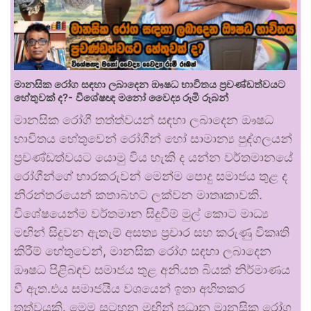
මානසික රෝග සඳහා ලබාදෙන ඖෂධ භාවිතය ප්‍රචණ්ඩත්වයට
හේතුවක් ද?- විශේෂඥ මනෝ වෛද්‍ය රූමි රූබන්
මානසික රෝගී තත්ත්වයන් සඳහා ලබාදෙන ඖෂධ
භාවිතය හේතුවෙන් රෝගීන් හෝ සාමාන්‍ය පුද්ගලයන්
ප්‍රචණ්ඩත්වයට යොමු විය හැකි ද යන්න වර්තමානයේ
රෝගීන්ගේ භාරකරුවන් මෙන්ම පොදු සමාජය තුළ ද
නිරන්තරයෙන් කතාබහට ලක්වන මාතෘකාවකි.
විශේෂයෙන්ම වර්තමාන සිදුවීම් මුල් කොට මාධ්‍ය
මඟින් සිදුවන ඇතැම් අසත්‍ය ප්‍රචාර සහ කරුණු විකෘති
කිරීම් හේතුවෙන්, මානසික රෝග සඳහා ලබාදෙන
ඖෂධ පිළිබඳව සමාජය තුළ අනියත බියක් නිර්මාණය
වී ඇත.එය සමාජයීය වශයෙන් ඉතා අහිතකර
තත්වයකි. මෙම සටහන මඟින් ප්‍රධාන මානසික රෝග