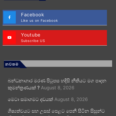
Facebook
Like us on Facebook
Youtube
Subscribe US
නවතම
බන්ධනාගාර මරණ පිටුපස හදිසි නීතියට මග පාදන
කුමන්ත්‍රණයක් ?
August 8, 2026
මෙටා සමාගමට දඩයක්
August 8, 2026
ශිෂ්‍යත්වයට සහ උසස් පෙළට පෙනී සිටින සිසුන්ට