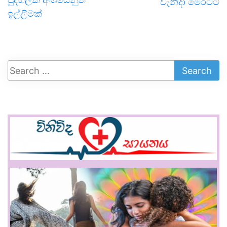
වැනිදා මෙරටට
ඉල්ලීමක්