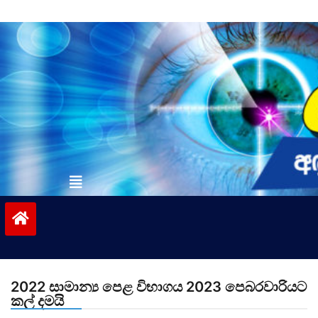
Skip
to
content
vinivida.lk
2022 සාමාන්‍ය පෙළ විභාගය 2023 පෙබරවාරියට
කල් දමයි