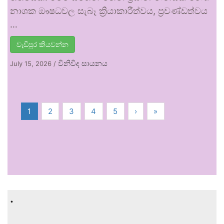
නාශක ඖෂධවල සැබෑ ක්‍රියාකාරීත්වය, ප්‍රචණ්ඩත්වය
…
වැඩිපුර කියවන්න
විනිවිද සායනය
July 15, 2026
/
1
2
3
4
5
›
»
.