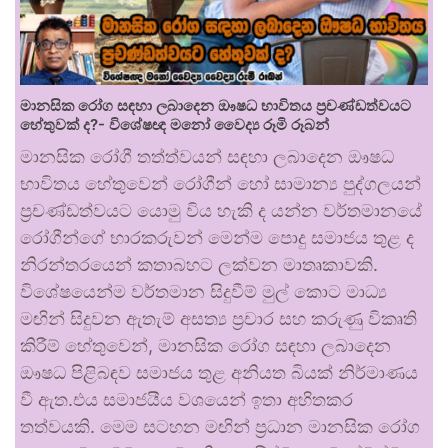
මානසික රෝග සඳහා ලබාදෙන ඖෂධ භාවිතය ප්‍රචණ්ඩත්වයට
හේතුවක් ද?- විශේෂඥ මනෝ වෛද්‍ය රූමි රූබන්
මානසික රෝගී තත්ත්වයන් සඳහා ලබාදෙන ඖෂධ
භාවිතය හේතුවෙන් රෝගීන් හෝ සාමාන්‍ය පුද්ගලයන්
ප්‍රචණ්ඩත්වයට යොමු විය හැකි ද යන්න වර්තමානයේ
රෝගීන්ගේ භාරකරුවන් මෙන්ම පොදු සමාජය තුළ ද
නිරන්තරයෙන් කතාබහට ලක්වන මාතෘකාවකි.
විශේෂයෙන්ම වර්තමාන සිදුවීම් මුල් කොට මාධ්‍ය
මඟින් සිදුවන ඇතැම් අසත්‍ය ප්‍රචාර සහ කරුණු විකෘති
කිරීම් හේතුවෙන්, මානසික රෝග සඳහා ලබාදෙන
ඖෂධ පිළිබඳව සමාජය තුළ අනියත බියක් නිර්මාණය
වී ඇත.එය සමාජයීය වශයෙන් ඉතා අහිතකර
තත්වයකි. මෙම සටහන මඟින් ප්‍රධාන මානසික රෝග