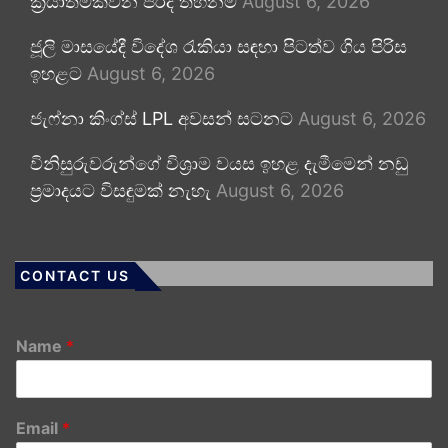
ක්‍රියාත්මකවන පරිදි තහනම්
August 6, 2026
ජූලි මාසයේදී විදේශ රැකියා සඳහා පිටත්ව ගිය පිරිස
ඉහළට
August 6, 2026
ජැෆ්නා කිංග්ස් LPL අවසන් සටනට
August 6, 2026
විනිසුරුවරුන්ගේ විශ්‍රාම වයස ඉහළ දැමීමෙන් නඩු
ප්‍රමාදයට විසඳුමක් නැහැ
August 6, 2026
CONTACT US
Name
*
Email
*