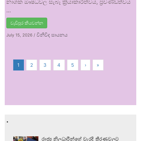
නාශක ඖෂධවල සැබෑ ක්‍රියාකාරීත්වය, ප්‍රචණ්ඩත්වය
…
වැඩිපුර කියවන්න
විනිවිද සායනය
July 15, 2026
/
1
2
3
4
5
›
»
.
රාජ්‍ය නිලධාරීන්ගේ වැරදි තීරණවලට