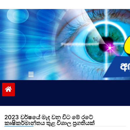
Skip
to
content
vinivida.lk
2023 වර්ෂයේ මැද වන විට මේ රටේ
කෘෂිකර්මාන්තය තුළ විශාල ප්‍රගතියක්