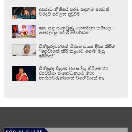
අපරාධ නීතියේ පරම පදනම හෙවත්
වරදට සරිලන දඬුවම
කුස තුළ සැඟවුණු නොනිදන කම්හල –
වෛද්‍ය සුගත් විජේවර්ධන
විනිසුරුවන්ගේ විශ්‍රාම වයස දීර්ඝ කිරීම
“දොවාගත් කිරි කළයට ගොම මුසු
කිරීමක්”
විනිසුරු විශ්‍රාම වයස දිගු කිරීමේ 22
ව්‍යවස්ථා සංශෝධනයට මහා
නාහිමිවරුන්ගෙන් විරෝධයක් නෑ
SOCIAL SHARE