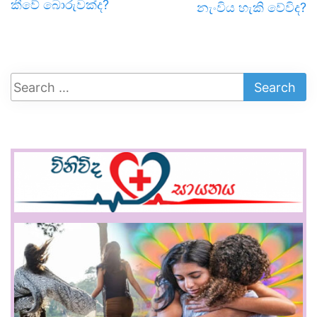
කීවේ බොරුවක්ද?
නැංවිය හැකි වේවිද?