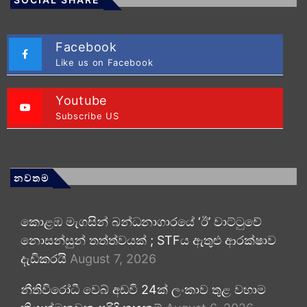
Facebook
Like us on Facebook
Youtube
Subscribe US
නවතම
කොළඹ මැගසින් බන්ධනාගාරයේ ‘ඊ’ වාට්ටුවේ
නොසන්සුන් තත්ත්වයක් ; STFය ඇතුළු ආරක්ෂාව
දැඩිකරයි
August 7, 2026
නීතිවිරෝධී වෙබ් අඩවි 24ක් ලංකාව තුළ වහාම