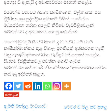
අපහසු වී ඇතැයි ද අමාත්‍යවරයා සඳහන් කළේය.
එමෙන්ම වගාවට අවශ්‍ය කෘමිනාශක, වල්නාශක සහ
දිලීරනාශක පුද්ගලික සමාගම් විසින් ගොවිජන
මධ්‍යස්ථාන හරහා අලෙවි කිරීමේ වැඩපිළිවෙලක්
සම්බන්ධව ද අවධානය යොමු කර තිබේ.
කෙසේ වුවද 2023 වර්ෂය මැද වන විට මේ රටේ
කෘෂිකර්මාන්තය තුළ විශාල ප්‍රගතියක් අත්කරගත හැකි
වනු ඇතැයි අමාත්‍යවරයා වැඩිදුරටත් සඳහන් කළේය.
සියළුම දිස්ත්‍රික්කවල පවතින ගොවි ගැටළු
සම්බන්ධයෙන් ගොවි නියෝජිතයෝ අමාත්‍යවරයා වෙත
කරුණු ඉදිරිපත් කළහ.
කාලීන පුවත්
ඇමති බන්දුල මාධ්‍යයට
මෙවර වී මිල තව ඉහළ