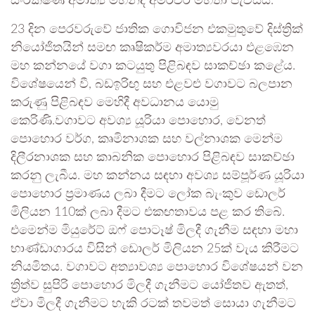
සංරක්ෂණ අමාත්‍ය මහින්ද අමරවීර මහතා පැවසීය.
23 දින පෙරවරුවේ ජාතික ගොවිජන එකමුතුවේ දිස්ත්‍රික්
නියෝජිතයින් සමඟ කෘෂිකර්ම අමාත්‍යවරයා එළඹෙන
මහ කන්නයේ වගා කටයුතු පිළිබඳව සාකච්ඡා කළේය.
විශේෂයෙන් වී, බඩඉරිඟු සහ එළවළු වගාවට බලපාන
කරුණු පිළිබඳව මෙහිදී අවධානය යොමු
කෙරිණි.වගාවට අවශ්‍ය යූරියා පොහොර, වෙනත්
පොහොර වර්ග, කෘමිනාශක සහ වල්නාශක මෙන්ම
දිලීරනාශක සහ කාබනික පොහොර පිළිබඳව සාකච්ඡා
කරනු ලැබීය. මහ කන්නය සඳහා අවශ්‍ය සම්පූර්ණ යූරියා
පොහොර ප්‍රමාණය ලබා දීමට ලෝක බැංකුව ඩොලර්
මිලියන 110ක් ලබා දීමට එකඟතාවය පළ කර තිබේ.
එමෙන්ම මියුරේට් ඔෆ් පොටෑෂ් මිලදී ගැනීම සඳහා මහා
භාණ්ඩාගාරය විසින් ඩොලර් මිලියන 25ක් වැය කිරීමට
නියමිතය. වගාවට අත්‍යාවශ්‍ය පොහොර විශේෂයන් වන
ත්‍රිත්ව සුපිරි පොහොර මිලදී ගැනීමට යෝජිතව ඇතත්,
ඒවා මිලදී ගැනීමට හැකි රටක් තවමත් සොයා ගැනීමට