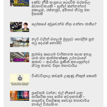
දණ්ඩ නීති සංග්‍රහය යෙදවීම බරපතල
අවභාවිතයකි – සුනිල් කන්නන්ගර
කොළඹ, රත්නපුර, අම්පාර හිටපු මහ
දිසාපති
ලෝකයේ අඩුවෙන්ම නිදා ගන්නා ජාතිය?
නැව් වලින් බහලුම් මුහුදට පෙරලීම සුළු
පටු දෙයක් නොවේ
සුරාබදු ආදායම වාර්තාගත ලෙස ඉහළ
යාම සහ ආත්මභක්ෂක උරගයාගේ
කතාව – ආචාර්ය ප්‍රණීත් අභයසුන්දර
හිටපු මානව විද්‍යා මහාචාර්ය
විශ්වවිද්‍යාල කඩඉම් ලකුණු නිකුත් කෙරේ
ප්‍රවේසම් වන්න; එල් නිනෝ යනු
පාරිසරික හෘද රෝග අවදානමකි –
හෘදවේද විශේෂඥ වෛද්‍ය මහාචාර්ය
නාමල් විජයසිංහ