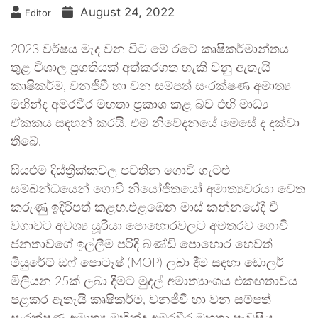
August 24, 2022
Editor
2023 වර්ෂය මැද වන විට මේ රටේ කෘෂිකර්මාන්තය
තුළ විශාල ප්‍රගතියක් අත්කරගත හැකි වනු ඇතැයි
කෘෂිකර්ම, වනජීවී හා වන සම්පත් සංරක්ෂණ අමාත්‍ය
මහින්ද අමරවීර මහතා ප්‍රකාශ කළ බව එහි මාධ්‍ය
ඒකකය සඳහන් කරයි. එම නිවේදනයේ මෙසේ ද දක්වා
තිබේ.
සියළුම දිස්ත්‍රික්කවල පවතින ගොවි ගැටළු
සම්බන්ධයෙන් ගොවි නියෝජිතයෝ අමාත්‍යවරයා වෙත
කරුණු ඉදිරිපත් කළහ.එළඹෙන මාස් කන්නයේදී වී
වගාවට අවශ්‍ය යූරියා පොහොරවලට අමතරව ගොවි
ජනතාවගේ ඉල්ලීම පරිදි බණ්ඩි පොහොර හෙවත්
මියුරේට් ඔෆ් පොටෑෂ් (MOP) ලබා දීම සඳහා ඩොලර්
මිලියන 25ක් ලබා දීමට මුදල් අමාත්‍යාංශය එකඟතාවය
පළකර ඇතැයි කෘෂිකර්ම, වනජීවී හා වන සම්පත්