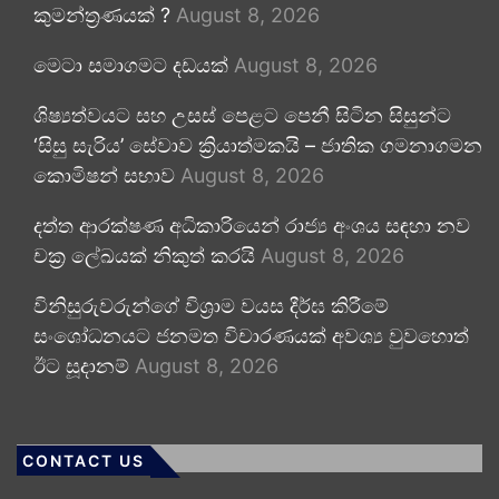
කුමන්ත්‍රණයක් ?
August 8, 2026
මෙටා සමාගමට දඩයක්
August 8, 2026
ශිෂ්‍යත්වයට සහ උසස් පෙළට පෙනී සිටින සිසුන්ට
‘සිසු සැරිය’ සේවාව ක්‍රියාත්මකයි – ජාතික ගමනාගමන
කොමිෂන් සභාව
August 8, 2026
දත්ත ආරක්ෂණ අධිකාරියෙන් රාජ්‍ය අංශය සඳහා නව
චක්‍ර ලේඛයක් නිකුත් කරයි
August 8, 2026
විනිසුරුවරුන්ගේ විශ්‍රාම වයස දීර්ඝ කිරීමේ
සංශෝධනයට ජනමත විචාරණයක් අවශ්‍ය වුවහොත්
ඊට සූදානම්
August 8, 2026
CONTACT US