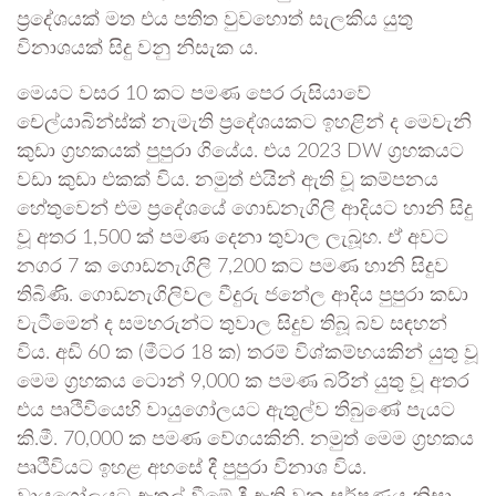
ප්‍රදේශයක් මත එය පතිත වුවහොත් සැලකිය යුතු
විනාශයක් සිදු වනු නිසැක ය.
මෙයට වසර 10 කට පමණ පෙර රුසියාවේ
චෙල්යාබින්ස්ක් නැමැති ප්‍රදේශයකට ඉහළින් ද මෙවැනි
කුඩා ග්‍රහකයක් පුපුරා ගියේය. එය 2023 DW ග්‍රහකයට
වඩා කුඩා එකක් විය. නමුත් එයින් ඇති වූ කම්පනය
හේතුවෙන් එම ප්‍රදේශයේ ගොඩනැගිලි ආදියට හානි සිදු
වූ අතර 1,500 ක් පමණ දෙනා තුවාල ලැබූහ. ඒ අවට
නගර 7 ක ගොඩනැගිලි 7,200 කට පමණ හානි සිදුව
තිබිණි. ගොඩනැගිලිවල වීදුරු ජනේල ආදිය පුපුරා කඩා
වැටීමෙන් ද සමහරුන්ට තුවාල සිදුව තිබූ බව සඳහන්
විය. අඩි 60 ක (මීටර 18 ක) තරම් විශ්කම්භයකින් යුතු වූ
මෙම ග්‍රහකය ටොන් 9,000 ක පමණ බරින් යුතු වූ අතර
එය පෘථිවියෙහි වායුගෝලයට ඇතුල්ව තිබුණේ පැයට
කි.මී. 70,000 ක පමණ වේගයකිනි. නමුත් මෙම ග්‍රහකය
පෘථිවියට ඉහළ අහසේ දී පුපුරා විනාශ විය.