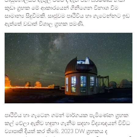
වායුගෝලයට ඇතුල් වීමේ දී ඇති වන ඝර්ෂණය නිසා
කුඩා ග්‍රහක මේ ආකාරයෙන් ගිනිගෙන විනාශ වීම
සාමාන්‍ය සිදුවීමකි. සෘජුවම පෘථිවිය හා ගැටෙන්නට ඉඩ
ඇත්තේ වඩාත් විශාල ග්‍රහක පමණි.
පෘථිවිය හා ගැටෙන ගමන් මාර්ගයක පැමිණෙන ග්‍රහක
කල් වේලා ඇතිව හඳුනා ගැනීම සඳහා විද්‍යාඥයන් විවිධ
ව්‍යාපෘති දියත් කර තිබේ. 2023 DW ග්‍රහකය ද