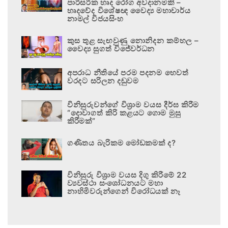
පාරිසරික හෘද රෝග අවදානමකි –
හෘදවේද විශේෂඥ වෛද්‍ය මහාචාර්ය
නාමල් විජයසිංහ
කුස තුළ සැඟවුණු නොනිදන කම්හල –
වෛද්‍ය සුගත් විජේවර්ධන
අපරාධ නීතියේ පරම පදනම හෙවත්
වරදට සරිලන දඬුවම
විනිසුරුවන්ගේ විශ්‍රාම වයස දීර්ඝ කිරීම
“දොවාගත් කිරි කළයට ගොම මුසු
කිරීමක්”
ගණිතය බැරිකම මෝඩකමක් ද?
විනිසුරු විශ්‍රාම වයස දිගු කිරීමේ 22
ව්‍යවස්ථා සංශෝධනයට මහා
නාහිමිවරුන්ගෙන් විරෝධයක් නෑ