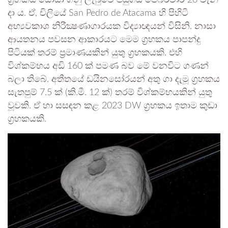
ග්‍රහකය සොයා ගනු ලැබුවේ පසුගිය පෙබරවාරි 26 වැනි
දා ය. ඒ, චිලියේ San Pedro de Atacama හි පිහිටි
අභ්‍යවකාශ නිරීක්‍ෂණාගාරයක විද්‍යාඥයන් විසිනි. නාසා
ආයතනය පවසන ආකාරයට මෙම ග්‍රහකය පාපන්දු
පිටියක් තරම් ප්‍රමාණයකින් යුතු ග්‍රහකයකි. එහි
විශ්කම්භය අඩි 160 ක් පමණ බව මේ වනවිට ගණන්
බලා තිබේ. අතීතයේ ඩයිනසෝරයන් අතු ගා දැමූ ග්‍රහකය
සැතපුම් 7.5 ක් (කි.මී. 12 ක්) තරම් විශ්කම්භයකින් යුතු
වූවකි. ඒ හා සසඳන කළ 2023 DW ග්‍රහකය ඉතාම කුඩා
ග්‍රහකයකි.