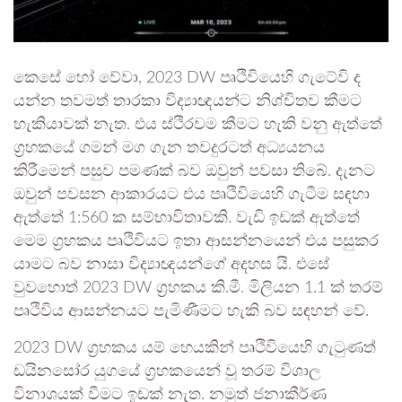
කෙසේ හෝ වේවා, 2023 DW පෘථිවියෙහි ගැටේවි ද
යන්න තවමත් තාරකා විද්‍යාඥයන්ට නිශ්චිතව කීමට
හැකියාවක් නැත. එය ස්ථිරවම කීමට හැකි වනු ඇත්තේ
ග්‍රහකයේ ගමන් මග ගැන තවදුරටත් අධ්‍යයනය
කිරීමෙන් පසුව පමණක් බව ඔවුන් පවසා තිබේ. දැනට
ඔවුන් පවසන ආකාරයට එය පෘථිවියෙහි ගැටීම සඳහා
ඇත්තේ 1:560 ක සම්භාවිතාවකි. වැඩි ඉඩක් ඇත්තේ
මෙම ග්‍රහකය පෘථිවියට ඉතා ආසන්නයෙන් එය පසුකර
යාමට බව නාසා විද්‍යාඥයන්ගේ අදහස යි. එසේ
වුවහොත් 2023 DW ග්‍රහකය කි.මී. මිලියන 1.1 ක් තරම්
පෘථිවිය ආසන්නයට පැමිණීමට හැකි බව සඳහන් වේ.
2023 DW ග්‍රහකය යම් හෙයකින් පෘථිවියෙහි ගැටුණත්
ඩයිනසෝර යුගයේ ග්‍රහකයෙන් වූ තරම් විශාල
විනාශයක් වීමට ඉඩක් නැත. නමුත් ජනාකීර්ණ