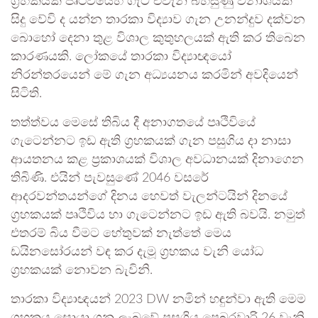
ග්‍රහකයක් පෘථිවියෙහි ගැටී එවැනි බිහිසුණු විනාශයක්
සිදු වේවි ද යන්න තාරකා විද්‍යාව ගැන උනන්දුව දක්වන
බොහෝ දෙනා තුළ විශාල කුතුහලයක් ඇති කර තිබෙන
කාරණයකි. ලෝකයේ තාරකා විද්‍යාඥයෝ
නිරන්තරයෙන් මේ ගැන අධ්‍යයනය කරමින් අවදියෙන්
සිටිති.
තත්ත්වය මෙසේ තිබිය දී අනාගතයේ පෘථිවියේ
ගැටෙන්නට ඉඩ ඇති ග්‍රහකයක් ගැන පසුගිය දා නාසා
ආයතනය කළ ප්‍රකාශයක් විශාල අවධානයක් දිනාගෙන
තිබිණි. එයින් පැවසුණේ 2046 වසරේ
ආදරවන්තයන්ගේ දිනය හෙවත් වැලන්ටයින් දිනයේ
ග්‍රහකයක් පෘථිවිය හා ගැටෙන්නට ඉඩ ඇති බවයි. නමුත්
එතරම් බිය වීමට හේතුවක් නැත්තේ මෙය
ඩයිනසෝරයන් වඳ කර දැමූ ග්‍රහකය වැනි යෝධ
ග්‍රහකයක් නොවන බැවිනි.
තාරකා විද්‍යාඥයන් 2023 DW නමින් හඳුන්වා ඇති මෙම