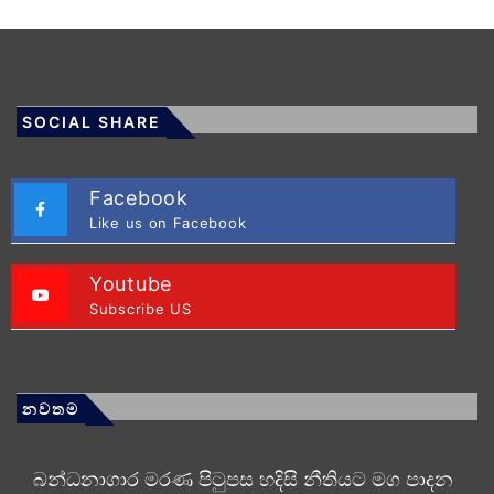
SOCIAL SHARE
Facebook
Like us on Facebook
Youtube
Subscribe US
නවතම
බන්ධනාගාර මරණ පිටුපස හදිසි නීතියට මග පාදන