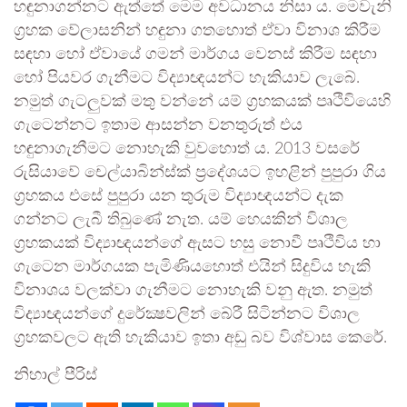
හඳුනාගන්නට ඇත්තේ මෙම අවධානය නිසා ය. මෙවැනි
ග්‍රහක වේලාසනින් හඳුනා ගතහොත් ඒවා විනාශ කිරීම
සඳහා හෝ ඒවායේ ගමන් මාර්ගය වෙනස් කිරීම සඳහා
හෝ පියවර ගැනීමට විද්‍යාඥයන්ට හැකියාව ලැබේ.
නමුත් ගැටලුවක් මතු වන්නේ යම් ග්‍රහකයක් පෘථිවියෙහි
ගැටෙන්නට ඉතාම ආසන්න වනතුරුත් එය
හඳුනාගැනීමට නොහැකි වුවහොත් ය. 2013 වසරේ
රුසියාවේ චෙල්යාබින්ස්ක් ප්‍රදේශයට ඉහළින් පුපුරා ගිය
ග්‍රහකය එසේ පුපුරා යන තුරුම විද්‍යාඥයන්ට දැක
ගන්නට ලැබී තිබුණේ නැත. යම් හෙයකින් විශාල
ග්‍රහකයක් විද්‍යාඥයන්ගේ ඇසට හසු නොවී පෘථිවිය හා
ගැටෙන මාර්ගයක පැමිණියහොත් එයින් සිදුවිය හැකි
විනාශය වලක්වා ගැනීමට නොහැකි වනු ඇත. නමුත්
විද්‍යාඥයන්ගේ දුරේක්‍ෂවලින් බේරී සිටින්නට විශාල
ග්‍රහකවලට ඇති හැකියාව ඉතා අඩු බව විශ්වාස කෙරේ.
නිහාල් පීරිස්