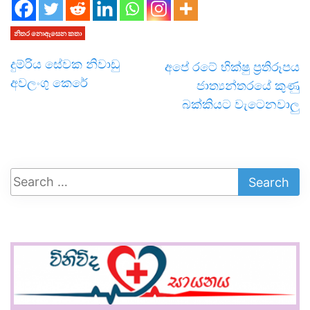
නිතර නොඇසෙන කතා
දුම්රිය සේවක නිවාඩු
අපේ රටේ භික්ෂු ප්‍රතිරූපය
අවලංගු කෙරේ
ජාත්‍යන්තරයේ කුණු
බක්කියට වැටෙනවාලු