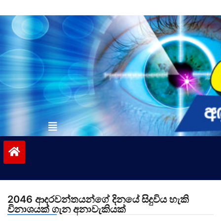
Skip
to
content
vinivida.lk
2046 ආදරවන්තයන්ගේ දිනයේ සිදුවිය හැකි
විනාශයක් ගැන අනාවැකියක්