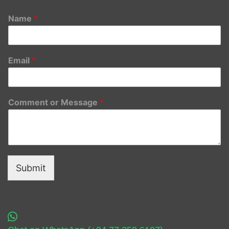
Name
*
Email
*
Comment or Message
*
Submit