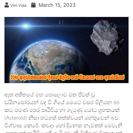
March 15, 2023
Vini Vida
ඈත අතීතයේ මහ පොලොව මත ජීවත් වූ
ඩයිනසෝරයන් වඳ වී ගියේ මෙයට වසර මිලියන 66
කට පමණ පෙර පෘථිවිය හා ගැටුණු යෝධ ග්‍රහකයක්
(Asteroid) නිසා හටගත් තත්ත්වයන් හේතුවෙන් බව
විශ්වාස කෙරේ. කවදා හෝ දිනෙක නැවතත් මෙවැනි