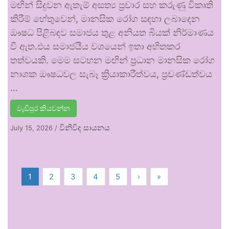
මඟින් සිදුවන ඇතැම් අසත්‍ය ප්‍රචාර සහ කරුණු විකෘති
කිරීම් හේතුවෙන්, මානසික රෝග සඳහා ලබාදෙන
ඖෂධ පිළිබඳව සමාජය තුළ අනියත බියක් නිර්මාණය
වී ඇත.එය සමාජයීය වශයෙන් ඉතා අහිතකර
තත්වයකි. මෙම සටහන මඟින් ප්‍රධාන මානසික රෝග
නාශක ඖෂධවල සැබෑ ක්‍රියාකාරීත්වය, ප්‍රචණ්ඩත්වය
…
වැඩිපුර කියවන්න
විනිවිද සායනය
July 15, 2026
/
1
2
3
4
5
›
»