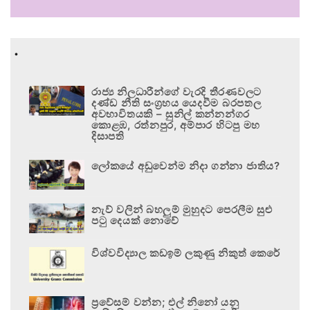
.
රාජ්‍ය නිලධාරීන්ගේ වැරදි තීරණවලට
දණ්ඩ නීති සංග්‍රහය යෙදවීම බරපතල
අවභාවිතයකි – සුනිල් කන්නන්ගර
කොළඹ, රත්නපුර, අම්පාර හිටපු මහ
දිසාපති
ලෝකයේ අඩුවෙන්ම නිදා ගන්නා ජාතිය?
නැව් වලින් බහලුම් මුහුදට පෙරලීම සුළු
පටු දෙයක් නොවේ
විශ්වවිද්‍යාල කඩඉම් ලකුණු නිකුත් කෙරේ
ප්‍රවේසම් වන්න; එල් නිනෝ යනු