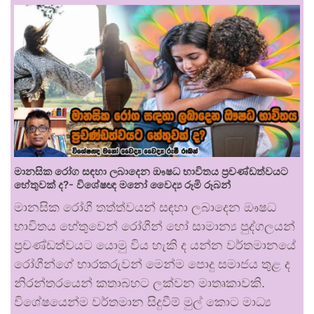
මානසික රෝග සඳහා ලබාදෙන ඖෂධ භාවිතය ප්‍රචණ්ඩත්වයට
හේතුවක් ද?- විශේෂඥ මනෝ වෛද්‍ය රූමි රූබන්
මානසික රෝගී තත්ත්වයන් සඳහා ලබාදෙන ඖෂධ
භාවිතය හේතුවෙන් රෝගීන් හෝ සාමාන්‍ය පුද්ගලයන්
ප්‍රචණ්ඩත්වයට යොමු විය හැකි ද යන්න වර්තමානයේ
රෝගීන්ගේ භාරකරුවන් මෙන්ම පොදු සමාජය තුළ ද
නිරන්තරයෙන් කතාබහට ලක්වන මාතෘකාවකි.
විශේෂයෙන්ම වර්තමාන සිදුවීම් මුල් කොට මාධ්‍ය