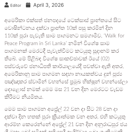
April 3, 2026
Editor
අමෙරිකා එක්සත් ජනපදයේ ටෙක්සාස් ප්‍රාන්තයේ සිට
වොෂින්ටනය දක්වා ප්‍රාන්ත 10ක් පසු කරමින් දින
110ක් පුරා පැවැති සාම පාගමනට සමගාමීව, ‘Walk for
Peace Program in Sri Lanka’ නමින් විශේෂ සාම
පාගමනක් මෙරටදී පැවැත්වීමට කටයුතු සූදානම් කර
තිබේ. මේ පිළිබඳ විශේෂ සාකච්ඡාවක් ඊයේ (02)
පස්වරුවේ ජනාධිපති කාර්යාලයේදී පවත්වා ඇති අතර,
අමෙරිකානු සාම පාගමන සඳහා නායකත්වය දුන් පූජ්‍ය
පඤ්ඤාකර ස්වාමීන් වහන්සේ ප්‍රමුඛ භික්ෂූන් වහන්සේලා
දොළොස් නමක් මෙම මස 21 වන දින මෙරටට වැඩම
කිරීමට නියමිතය.
මෙම සාම පාගමන අප්‍රේල් 22 වන දා සිට 28 වන දා
දක්වා දින හතක් පුරා ක්‍රියාත්මක වන අතර, එහි කටයුතු
ආරම්භ කෙරෙන්නේ අප්‍රේල් 21 වන දින අනුරාධපුර ජය