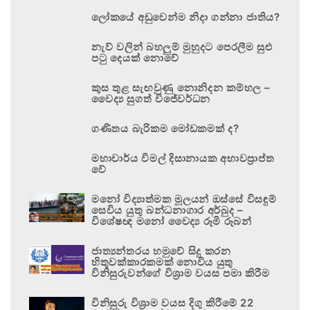
ලෝකයේ අඩුවෙන්ම නිදා ගන්නා ජාතිය?
නැව් වලින් බහලුම් මුහුදට පෙරලීම සුළු
පටු දෙයක් නොවේ
කුස තුළ සැඟවුණු නොනිදන කම්හල –
වෛද්‍ය සුගත් විජේවර්ධන
ගණිතය බැරිකම මෝඩකමක් ද?
මහාචාර්ය විමල් දිසානායක අභාවප්‍රාප්ත
වේ
මනෝ විද්‍යාත්මක මූලයන් ඔස්සේ විසඳුම්
සෙවිය යුතු බන්ධනාගාර අර්බුද –
විශේෂඥ මනෝ වෛද්‍ය රූමි රූබන්
ජාත්‍යන්තරය හමුවේ සිදු කරන
හිතුවක්කාරකමක් නොවිය යුතු
විනිසුරුවන්ගේ විශ්‍රාම වයස පමා කිරීම
විනිසුරු විශ්‍රාම වයස දිගු කිරීමේ 22