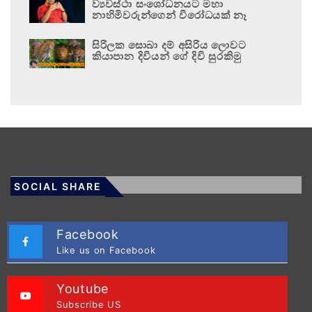
ව්‍යවස්ථා සංශෝධනයට මහා
නාහිමිවරුන්ගෙන් විරෝධයක් නෑ
සිරිලක සොබා දම් අසිරිය ලොවට
කියාපාන දිවියන් ගේ දිවි සුරකිමු
SOCIAL SHARE
Facebook
Like us on Facebook
Youtube
Subscribe US