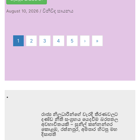
විනිවිද සායනය
August 10, 2026
/
1
2
3
4
5
›
»
.
රාජ්‍ය නිලධාරීන්ගේ වැරදි තීරණවලට
දණ්ඩ නීති සංග්‍රහය යෙදවීම බරපතල
අවභාවිතයකි – සුනිල් කන්නන්ගර
කොළඹ, රත්නපුර, අම්පාර හිටපු මහ
දිසාපති