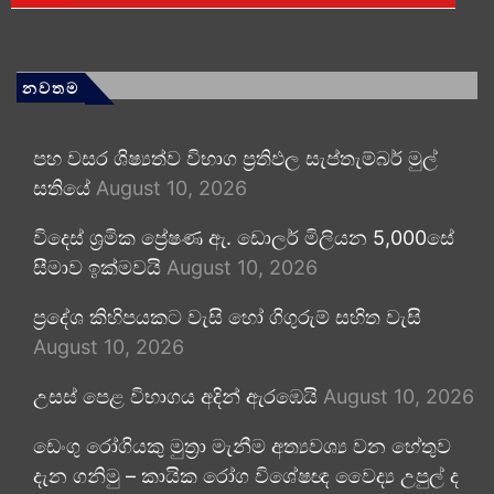
නවතම
පහ වසර ශිෂ්‍යත්ව විභාග ප්‍රතිඵල සැප්තැම්බර් මුල්
සතියේ
August 10, 2026
විදෙස් ශ්‍රමික ප්‍රේෂණ ඇ. ඩොලර් මිලියන 5,000සේ
සීමාව ඉක්මවයි
August 10, 2026
ප්‍රදේශ කිහිපයකට වැසි හෝ ගිගුරුම් සහිත වැසි
August 10, 2026
උසස් පෙළ විභාගය අදින් ඇරඹෙයි
August 10, 2026
ඩෙංගු රෝගියකු ⁣මුත්‍රා මැනීම අත්‍යවශ්‍ය වන හේතුව
දැන ගනිමු – කායික රෝග විශේෂඥ වෛද්‍ය උපුල් ද