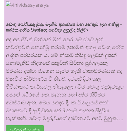
ඩෙංගු රෝගියකු ⁣මුත්‍රා මැනීම අත්‍යවශ්‍ය වන හේතුව දැන ගනිමු –
කායික රෝග විශේෂඥ වෛද්‍ය උපුල් ද සිල්වා
අද අප ජීවත් වන්නේ මින් පෙර මේ රටේ අන්
කවරදාවත් නොතිබූ තරමේ ඉතාමත් ඉහළ ඩෙංගු රෝග
ආශ්‍රිත පරිසරයක ය. මේ නිසාම කිසිදු ලෙඩක් දුකක්
නොමැතිව නිදහසේ සතුටින් සිටිනා පුද්ගලයකු
මරණය දක්වා රැගෙන යෑමට හැකි වාතාවරණයක් අද
වනවිට නිර්මාණය වී තිබේ. දවසේ දිවා කල
විවිධාකාර කාර්යවල නියැලෙන විට ඩෙංගු මදුරුවකුට
අපගේ ශරීරයේ කොතැනක හෝ දෂ්ට කිරීමට
අවස්ථාව ඇත. මෙය ගෙදර දී, කාර්යාලයේ හෝ
මඟතොට දී ආදී වශයෙන් ඕනෑම තැනක සිදුවිය
හැක්කකි. ඩෙංගු මදුරුවාගේ දෂ්ටනයට අපට මුහුණ …
වැඩිපුර කියවන්න