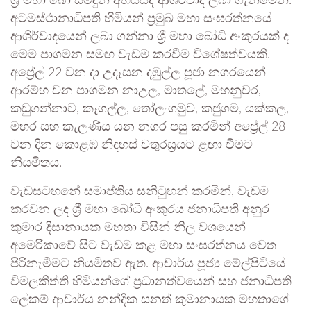
ශ්‍රී මහා බෝ සමිඳුන් අභියසදී ආශිර්වාද ලබා ගැනීමෙනි.
අටමස්ථානාධිපති හිමියන් ප්‍රමුඛ මහා සංඝරත්නයේ
ආශිර්වාදයෙන් ලබා ගන්නා ශ්‍රී මහා බෝධි අංකුරයක් ද
මෙම පාගමන සමඟ වැඩම කරවීම විශේෂත්වයකි.
අප්‍රේල් 22 වන දා උදෑසන දඹුල්ල පූජා නගරයෙන්
ආරම්භ වන පාගමන නාඋල, මාතලේ, මහනුවර,
කඩුගන්නාව, කෑගල්ල, තෝලංගමුව, කජුගම, යක්කල,
මහර සහ කැලණිය යන නගර පසු කරමින් අප්‍රේල් 28
වන දින කොළඹ නිදහස් චතුරස්‍රයට ළඟා වීමට
නියමිතය.
වැඩසටහනේ සමාප්තිය සනිටුහන් කරමින්, වැඩම
කරවන ලද ශ්‍රී මහා බෝධි අංකුරය ජනාධිපති අනුර
කුමාර දිසානායක මහතා විසින් නිල වශයෙන්
අමෙරිකාවේ සිට වැඩම කළ මහා සංඝරත්නය වෙත
පිරිනැමීමට නියමිතව ඇත. ආචාර්ය පූජ්‍ය මේල්පිටියේ
විමලකිත්ති හිමියන්ගේ ප්‍රධානත්වයෙන් සහ ජනාධිපති
ලේකම් ආචාර්ය නන්දික සනත් කුමානායක මහතාගේ