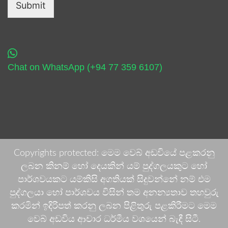
Submit
Chat on WhatsApp (+94 77 359 6107)
Copyrights protected: මෙම වෙබ් අඩවියේ පළකරනු
ලබන කිනම් හෝ දෙයකින් යම් පුද්ගලයකුට හෝ
පාර්ශවයකට යම්කිසි අගතියක් සිදුවන්නේ නම් එම
පුද්ගලයා හෝ පාර්ශවය විසින් තම අනන්‍යතාව තහවුරු
කරමින් ඉදිරිපත් කරනු ලබන පිළිතුරු පළකිරීමට මෙම
වෙබ් අඩවිය ආචාර ධර්මීය වශයෙන් බැඳී සිටී.