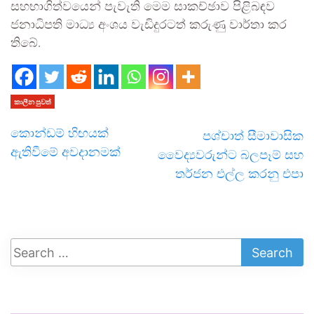
සහභාගිත්වයෙන් පැවැති මෙම සාකච්ඡාව පිළිබඳව
ජනාධිපති මාධ්‍ය අංශය වැඩිදුරටත් කරුණු වාර්තා කර
තිබේ.
කාලීන පුවත්
කොන්ඩම් හිඟයක්
පශ්චාත් සීමාවාසික
ඇතිවීමේ අවදානමක්
වෛද්‍යවරුන්ට බලපෑම් සහ
තර්ජන එල්ල කරනු එපා