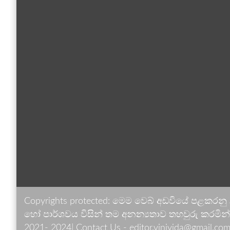
Copyrights protected: මෙම වෙබ් අඩවියේ පළකරනු
හෝ පාර්ශවය විසින් තම අනන්‍යතාව තහවුරු කරමින් ඉ
2021- 2024| Contact Us - editor.vinivida@gmail.com