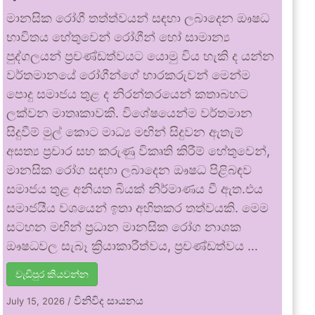
මානසික රෝගී තත්ත්වයන් සඳහා ලබාදෙන ඖෂධ
භාවිතය හේතුවෙන් රෝගීන් හෝ සාමාන්‍ය
පුද්ගලයන් ප්‍රචණ්ඩත්වයට යොමු විය හැකි ද යන්න
වර්තමානයේ රෝගීන්ගේ භාරකරුවන් මෙන්ම
පොදු සමාජය තුළ ද නිරන්තරයෙන් කතාබහට
ලක්වන මාතෘකාවකි. විශේෂයෙන්ම වර්තමාන
සිදුවීම් මුල් කොට මාධ්‍ය මඟින් සිදුවන ඇතැම්
අසත්‍ය ප්‍රචාර සහ කරුණු විකෘති කිරීම් හේතුවෙන්,
මානසික රෝග සඳහා ලබාදෙන ඖෂධ පිළිබඳව
සමාජය තුළ අනියත බියක් නිර්මාණය වී ඇත.එය
සමාජයීය වශයෙන් ඉතා අහිතකර තත්වයකි. මෙම
සටහන මඟින් ප්‍රධාන මානසික රෝග නාශක
ඖෂධවල සැබෑ ක්‍රියාකාරීත්වය, ප්‍රචණ්ඩත්වය …
වැඩිපුර කියවන්න
විනිවිද සායනය
July 15, 2026
/