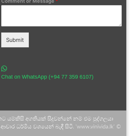
Comment or Message
*
Submit
Chat on WhatsApp (+94 77 359 6107)
 යම්කිසි අගතියක් සිදුවන්නේ නම් එම පුද්ගලයා
ාර ධර්මීය වශයෙන් බැඳී සිටී. 'www.vinivida.lk' ©