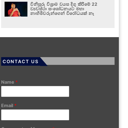
විනිසුරු විශ්‍රාම වයස දිගු කිරීමේ 22
ව්‍යවස්ථා සංශෝධනයට මහා
නාහිමිවරුන්ගෙන් විරෝධයක් නෑ
CONTACT US
Name
*
Email
*