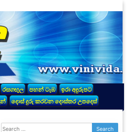
රසගඟුල
පහන් ටැඹ
ඉරා අදුරුපට
න්
දොස් දුරු කරවන දොස්තර උපදෙස්