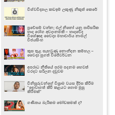
විශ්වවිද්‍යාල කඩඉම් ලකුණු නිකුත් කෙරේ
ප්‍රවේසම් වන්න; එල් නිනෝ යනු පාරිසරික
හෘද රෝග අවදානමකි – හෘදවේද
විශේෂඥ වෛද්‍ය මහාචාර්ය නාමල්
විජයසිංහ
කුස තුළ සැඟවුණු නොනිදන කම්හල –
වෛද්‍ය සුගත් විජේවර්ධන
අපරාධ නීතියේ පරම පදනම හෙවත්
වරදට සරිලන දඬුවම
විනිසුරුවන්ගේ විශ්‍රාම වයස දීර්ඝ කිරීම
“දොවාගත් කිරි කළයට ගොම මුසු
කිරීමක්”
ගණිතය බැරිකම මෝඩකමක් ද?