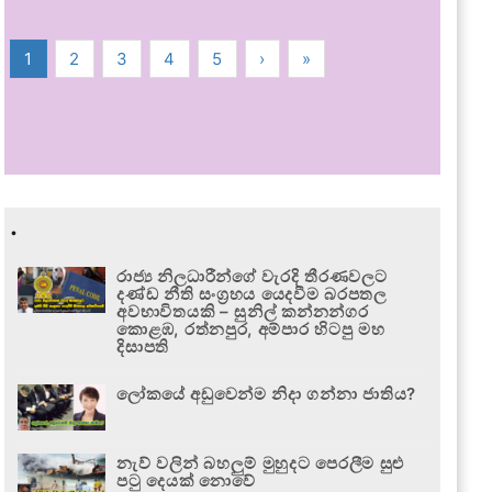
1
2
3
4
5
›
»
.
රාජ්‍ය නිලධාරීන්ගේ වැරදි තීරණවලට
දණ්ඩ නීති සංග්‍රහය යෙදවීම බරපතල
අවභාවිතයකි – සුනිල් කන්නන්ගර
කොළඹ, රත්නපුර, අම්පාර හිටපු මහ
දිසාපති
ලෝකයේ අඩුවෙන්ම නිදා ගන්නා ජාතිය?
නැව් වලින් බහලුම් මුහුදට පෙරලීම සුළු
පටු දෙයක් නොවේ