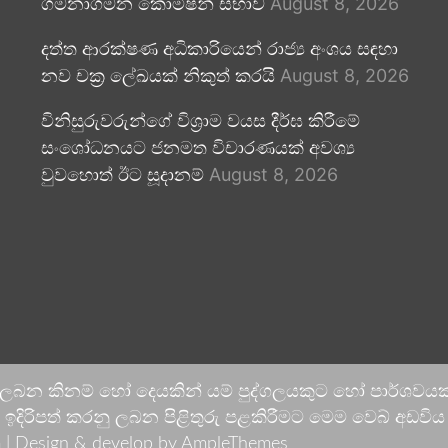
ගමනාගමන කොමිෂන් සභාව
August 8, 2026
දත්ත ආරක්ෂණ අධිකාරියෙන් රාජ්‍ය අංශය සඳහා
නව චක්‍ර ලේඛයක් නිකුත් කරයි
August 8, 2026
විනිසුරුවරුන්ගේ විශ්‍රාම වයස දීර්ඝ කිරීමේ
සංශෝධනයට ජනමත විචාරණයක් අවශ්‍ය
වුවහොත් ඊට සූදානම්
August 8, 2026
 ලබන කිනම් හෝ දෙයකින් යම් පුද්ගලයකුට හෝ පාර්ශවයකට
දිරිපත් කරනු ලබන පිළිතුරු පළකිරීමට මෙම වෙබ් අඩවිය ආච
 |
Design & develop by AmpleThemes