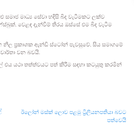
තුළු සමාජ මාධ්‍ය සේවා හදිසි බිද වැටීමකට ලක්ව
ස්බුක්, වෙළඳ දැන්වීම් තිරය ඔස්සේ එම බිද වැටීම
ිල ප්‍රකාශක ඇන්ඩි ස්ටෝන් පැවසුවේ, සිය සමාගමේ
වාර්තා වන බවයි.
 එය යථා තත්ත්වයට පත් කිරීම සඳහා කටයුතු කරමින්
ේ
ඊලෝන් මස්ක් ලොව පළමු ට්‍රිලියනපතියා බවට
පත්වෙයි