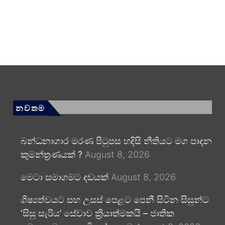
නවතම
බන්ධනාගාර මරණ පිටුපස හදිසි නීතියට මග පාදන
කුමන්ත්‍රණයක් ?
August 8, 2026
මෙටා සමාගමට දඩයක්
August 8, 2026
ශිෂ්‍යත්වයට සහ උසස් පෙළට පෙනී සිටින සිසුන්ට
‘සිසු සැරිය’ සේවාව ක්‍රියාත්මකයි – ජාතික