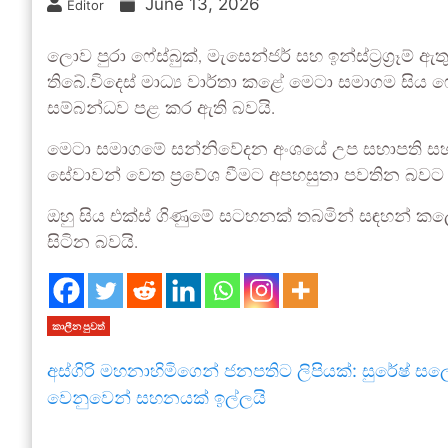
June 13, 2026
Editor
ලොව පුරා ෆේස්බුක්, මැසෙන්ජර් සහ ඉන්ස්ට්‍රග්‍රෑම් ඇ
තිබේ.විදෙස් මාධ්‍ය වාර්තා කළේ මෙටා සමාගම සිය ෆේ
සම්බන්ධව පළ කර ඇති බවයි.
මෙටා සමාගමේ සන්නිවේදන අංශයේ උප සභාපති සහ න
සේවාවන් වෙත ප්‍රවේශ වීමට අපහසුතා පවතින බවට 
ඔහු සිය එක්ස් ගිණුමේ සටහනක් තබමින් සඳහන් කලේ
සිටින බවයි.
කාලීන පුවත්
අස්ගිරි මහනාහිමිගෙන් ජනපතිට ලිපියක්: සුරේෂ් සල
වෙනුවෙන් සහනයක් ඉල්ලයි