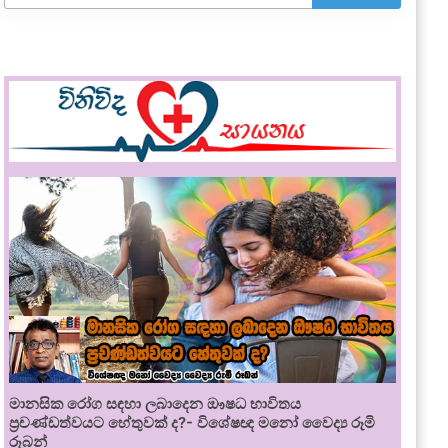
මානසික රෝග සඳහා ලබාදෙන ඖෂධ භාවිතය
ප්‍රචණ්ඩත්වයට හේතුවක් ද?- විශේෂඥ මනෝ වෛද්‍ය රූමි
රූබන්