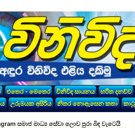
්
එතෙර - මෙතෙර
විනිවිද සායනය
හරිත දනව්ව
කය
උරුමයක අසිරිය
නිතර නොඇසෙන කතා
කාටූ
am සමාජ මාධ්‍ය සේවා ලොව පුරා බිඳ වැටෙයි