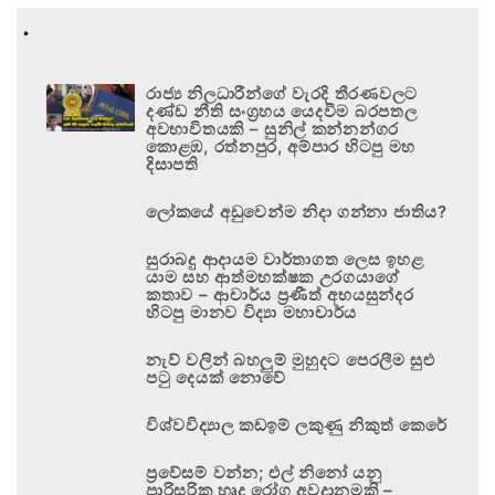
.
රාජ්‍ය නිලධාරීන්ගේ වැරදි තීරණවලට
දණ්ඩ නීති සංග්‍රහය යෙදවීම බරපතල
අවභාවිතයකි – සුනිල් කන්නන්ගර
කොළඹ, රත්නපුර, අම්පාර හිටපු මහ
දිසාපති
ලෝකයේ අඩුවෙන්ම නිදා ගන්නා ජාතිය?
සුරාබදු ආදායම වාර්තාගත ලෙස ඉහළ
යාම සහ ආත්මභක්ෂක උරගයාගේ
කතාව – ආචාර්ය ප්‍රණීත් අභයසුන්දර
හිටපු මානව විද්‍යා මහාචාර්ය
නැව් වලින් බහලුම් මුහුදට පෙරලීම සුළු
පටු දෙයක් නොවේ
විශ්වවිද්‍යාල කඩඉම් ලකුණු නිකුත් කෙරේ
ප්‍රවේසම් වන්න; එල් නිනෝ යනු
පාරිසරික හෘද රෝග අවදානමකි –