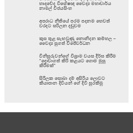
හෘදවේද විශේෂඥ වෛද්‍ය මහාචාර්ය
නාමල් විජයසිංහ
අපරාධ නීතියේ පරම පදනම හෙවත්
වරදට සරිලන දඬුවම
කුස තුළ සැඟවුණු නොනිදන කම්හල –
වෛද්‍ය සුගත් විජේවර්ධන
විනිසුරුවන්ගේ විශ්‍රාම වයස දීර්ඝ කිරීම
“දොවාගත් කිරි කළයට ගොම මුසු
කිරීමක්”
සිරිලක සොබා දම් අසිරිය ලොවට
කියාපාන දිවියන් ගේ දිවි සුරකිමු