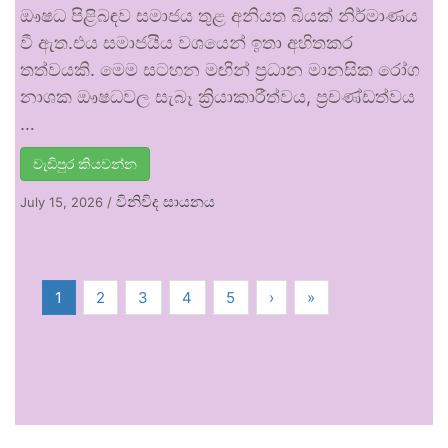
ඖෂධ පිළිබඳව සමාජය තුළ අනියත බියක් නිර්මාණය
වී ඇත.එය සමාජයීය වශයෙන් ඉතා අහිතකර
තත්වයකි. මෙම සටහන මඟින් ප්‍රධාන මානසික රෝග
නාශක ඖෂධවල සැබෑ ක්‍රියාකාරීත්වය, ප්‍රචණ්ඩත්වය
…
වැඩිපුර කියවන්න
විනිවිද සායනය
July 15, 2026
/
1
2
3
4
5
›
»