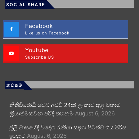
SOCIAL SHARE
Facebook
Like us on Facebook
Youtube
Subscribe US
නවතම
නීතිවිරෝධී වෙබ් අඩවි 24ක් ලංකාව තුළ වහාම
ක්‍රියාත්මකවන පරිදි තහනම්
August 6, 2026
ජූලි මාසයේදී විදේශ රැකියා සඳහා පිටත්ව ගිය පිරිස
ඉහළට
August 6, 2026