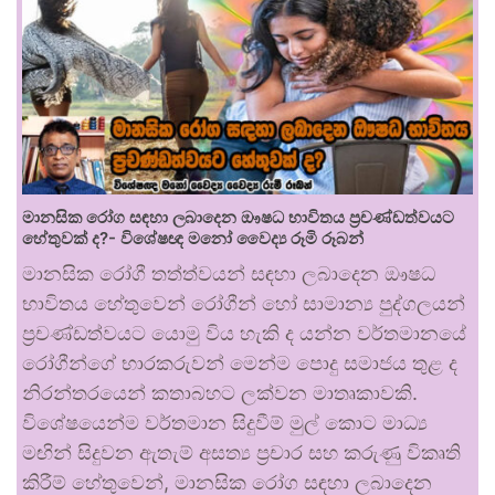
මානසික රෝග සඳහා ලබාදෙන ඖෂධ භාවිතය ප්‍රචණ්ඩත්වයට
හේතුවක් ද?- විශේෂඥ මනෝ වෛද්‍ය රූමි රූබන්
මානසික රෝගී තත්ත්වයන් සඳහා ලබාදෙන ඖෂධ
භාවිතය හේතුවෙන් රෝගීන් හෝ සාමාන්‍ය පුද්ගලයන්
ප්‍රචණ්ඩත්වයට යොමු විය හැකි ද යන්න වර්තමානයේ
රෝගීන්ගේ භාරකරුවන් මෙන්ම පොදු සමාජය තුළ ද
නිරන්තරයෙන් කතාබහට ලක්වන මාතෘකාවකි.
විශේෂයෙන්ම වර්තමාන සිදුවීම් මුල් කොට මාධ්‍ය
මඟින් සිදුවන ඇතැම් අසත්‍ය ප්‍රචාර සහ කරුණු විකෘති
කිරීම් හේතුවෙන්, මානසික රෝග සඳහා ලබාදෙන