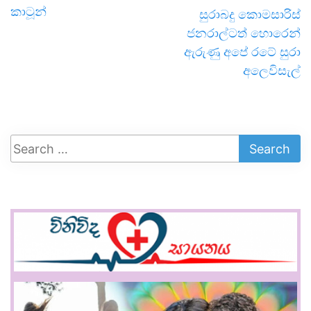
කාටූන්
සුරාබදු කොමසාරිස්
ජනරාල්ටත් හොරෙන්
ඇරුණු අපේ රටේ සුරා
අලෙවිසැල්