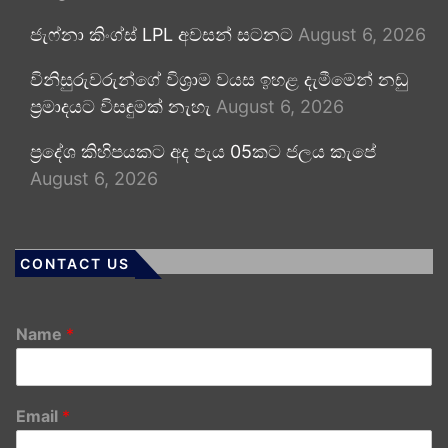
ජැෆ්නා කිංග්ස් LPL අවසන් සටනට
August 6, 2026
විනිසුරුවරුන්ගේ විශ්‍රාම වයස ඉහළ දැමීමෙන් නඩු
ප්‍රමාදයට විසඳුමක් නැහැ
August 6, 2026
ප්‍රදේශ කිහිපයකට අද පැය 05කට ජලය කැපේ
August 6, 2026
CONTACT US
Name
*
Email
*