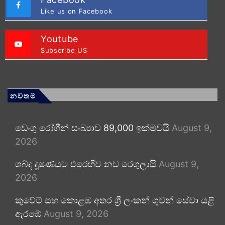
Like us on Facebook
Youtube
Subscribe US
නවතම
ඩෙංගු රෝගීන් සංඛ්‍යාව 89,000 ඉක්මවයි
August 9,
2026
ශබ්ද දූෂණයට එරෙහිව නව රෙගුලාසි
August 9,
2026
කුවේට් සහ කොළඹ අතර ශ්‍රී ලංකන් ගුවන් සේවා යළි
ඇරඹේ
August 9, 2026