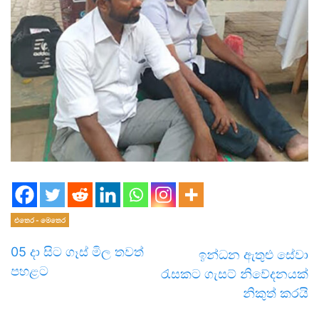
එතෙර - මෙතෙර
05 දා සිට ගෑස් මිල තවත්
ඉන්ධන ඇතුළු සේවා
පහළට
රැසකට ගැසට් නිවේදනයක්
නිකුත් කරයි