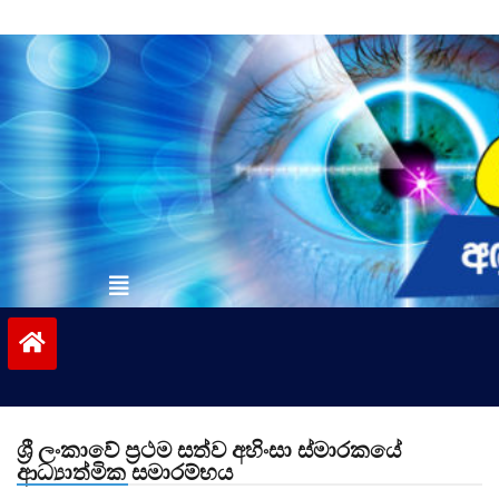
Skip
to
content
vinivida.lk
ශ්‍රී ලංකාවේ ප්‍රථම සත්ව අහිංසා ස්මාරකයේ
ආධ්‍යාත්මික සමාරම්භය