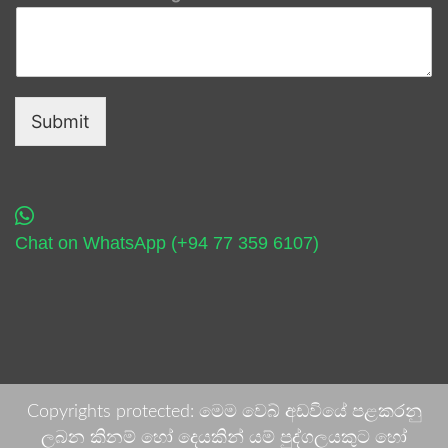
Submit
Chat on WhatsApp (+94 77 359 6107)
Copyrights protected: මෙම වෙබ් අඩවියේ පළකරනු
ලබන කිනම් හෝ දෙයකින් යම් පුද්ගලයකුට හෝ