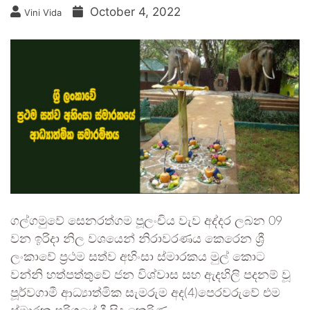
October 4, 2022
Vini Vida
ගල්ගමුවේ සෙනරත්ගම පූලංචිය වැව අද්දර ලබන 09
වන ඉරිදා නිල වශයෙන් නිරාවරණය කෙරෙන ශ්‍රී
ලංකාවේ ප්‍රථම සත්ව අහිංසා ස්මාරකය මුල් කොට
වන්නි හත්පත්තුවේ ජන විශ්වාස සහ ඇදහිලි පදනම් වූ
පූර්වගාමී ආධ්‍යාත්මික සැමරුම අද(4)පෙරවරුවේ එම