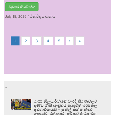
වැඩිපුර කියවන්න
විනිවිද සායනය
July 15, 2026
/
1
2
3
4
5
›
»
.
රාජ්‍ය නිලධාරීන්ගේ වැරදි තීරණවලට
දණ්ඩ නීති සංග්‍රහය යෙදවීම බරපතල
අවභාවිතයකි – සුනිල් කන්නන්ගර
කොළඹ, රත්නපුර, අම්පාර හිටපු මහ