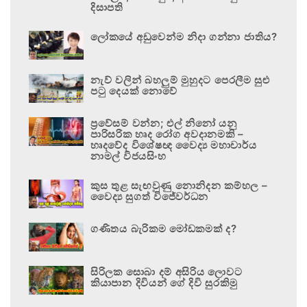
දිසාපති
ලෝකයේ අඩුවෙන්ම නිදා ගන්නා ජාතිය?
නැව් වලින් බහලුම් මුහුදට පෙරලීම සුළු
පටු දෙයක් නොවේ
ප්‍රවේසම් වන්න; එල් නිනෝ යනු
පාරිසරික හෘද රෝග අවදානමකි –
හෘදවේද විශේෂඥ වෛද්‍ය මහාචාර්ය
නාමල් විජයසිංහ
කුස තුළ සැඟවුණු නොනිදන කම්හල –
වෛද්‍ය සුගත් විජේවර්ධන
ගණිතය බැරිකම මෝඩකමක් ද?
සිරිලක සොබා දම් අසිරිය ලොවට
කියාපාන දිවියන් ගේ දිවි සුරකිමු