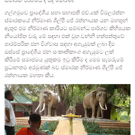
ස්මාරක පරිශයේ දී සිදු කෙරිණ.
ගල්ගමුවෙ ප්‍රාදේශීය සභා සභාපති එච්.කේ විමලරත්න
ස්මාරකයේ නිර්මාණ ශිල්පී ජේ රත්නායක යන මහතුන්
ඇතුළු එම නිර්මාණ කාරියට සම්බන්ධ පාර්ශව කිහිපයක
නියෝජිත වරු මේ සඳහා එක් වූහ.වන්නි හත්පත්තුවේ
පාරම්පරික ජන විශ්වාස සඳහා අගැයුමක් ලබා දීම
ඔස්සේ ප්‍රාදේශීය ජන සංකෘතිකාංග අගැයුමට ලක්
කිරීමේ සමාජමය යුතුකම ඉටු කිරීම ද මෙම සැමරුමේ
ප්‍රධානතම අරමුණක් බව ස්මාරක නිර්මාණ ශිල්පී ජේ
රත්නායක මහතා කීය.