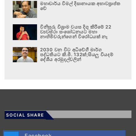
මහාචාර්ය විමල් දිසානායක අභාවප්‍රාප්ත
වේ
විනිසුරු විශ්‍රාම වයස දිගු කිරීමේ 22
ව්‍යවස්ථා සංශෝධනයට මහා
නාහිමිවරුන්ගෙන් විරෝධයක් නෑ
2030 වන විට අධිවේගී මාර්ග
පද්ධතියට කි.මී. 132ක්;සියලු වියදම්
දේශීය අරමුදල්වලින්
SOCIAL SHARE
Facebook