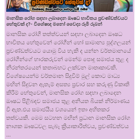
මානසික රෝග සඳහා ලබාදෙන ඖෂධ භාවිතය ප්‍රචණ්ඩත්වයට
හේතුවක් ද?- විශේෂඥ මනෝ වෛද්‍ය රූමි රූබන්
මානසික රෝගී තත්ත්වයන් සඳහා ලබාදෙන ඖෂධ
භාවිතය හේතුවෙන් රෝගීන් හෝ සාමාන්‍ය පුද්ගලයන්
ප්‍රචණ්ඩත්වයට යොමු විය හැකි ද යන්න වර්තමානයේ
රෝගීන්ගේ භාරකරුවන් මෙන්ම පොදු සමාජය තුළ ද
නිරන්තරයෙන් කතාබහට ලක්වන මාතෘකාවකි.
විශේෂයෙන්ම වර්තමාන සිදුවීම් මුල් කොට මාධ්‍ය
මඟින් සිදුවන ඇතැම් අසත්‍ය ප්‍රචාර සහ කරුණු විකෘති
කිරීම් හේතුවෙන්, මානසික රෝග සඳහා ලබාදෙන
ඖෂධ පිළිබඳව සමාජය තුළ අනියත බියක් නිර්මාණය
වී ඇත.එය සමාජයීය වශයෙන් ඉතා අහිතකර
තත්වයකි. මෙම සටහන මඟින් ප්‍රධාන මානසික රෝග
නාශක ඖෂධවල සැබෑ ක්‍රියාකාරීත්වය, ප්‍රචණ්ඩත්වය
…