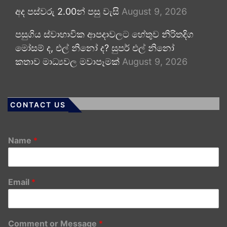
අද පස්වරු 2.00න් පසු වැසි
August 9, 2026
පසුගිය ස්වාභාවික ආපදාවලට හේතුව නිරිතදිග
මෝසම් ද, එල් නිනෝ ද? සුපර් එල් නිනෝ
කතාව මාධ්‍යවල මවාපෑමක්
August 9, 2026
CONTACT US
Name
*
Email
*
Comment or Message
*