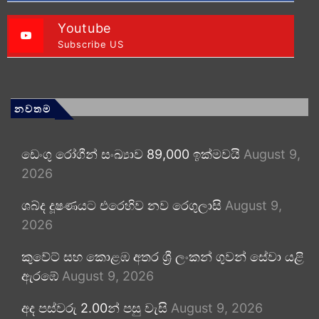
Youtube
Subscribe US
නවතම
ඩෙංගු රෝගීන් සංඛ්‍යාව 89,000 ඉක්මවයි
August 9,
2026
ශබ්ද දූෂණයට එරෙහිව නව රෙගුලාසි
August 9,
2026
කුවේට් සහ කොළඹ අතර ශ්‍රී ලංකන් ගුවන් සේවා යළි
ඇරඹේ
August 9, 2026
අද පස්වරු 2.00න් පසු වැසි
August 9, 2026