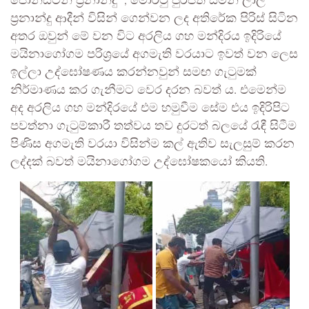
ජොන්ස්ටන් ප්‍රනාන්දු , මොරටු පුරපති සමන් ලාල්
ප්‍රනාන්දු ආදීන් විසින් ගෙන්වන ලද අතිරේක පිරිස් සිටින
අතර ඔවුන් මේ වන විට අරලිය ගහ මන්දිරය ඉදිරියේ
මයිනාගෝගම පරිශ්‍රයේ අගමැති වරයාට ඉවත් වන ලෙස
ඉල්ලා උද්ඝෝෂණය කරන්නවුන් සමඟ ගැටුමක්
නිර්මාණය කර ගැනීමට වෙර දරන බවත් ය. එමෙන්ම
අද අරලිය ගහ මන්දිරයේ එම හමුවීම සේම එය ඉදිරිපිට
පවත්නා ගැටුම්කාරී තත්වය තව දුරටත් බලයේ රැඳී සිටීම
පිණිස අගමැති වරයා විසින්ම කල් ඇතිව සැලසුම් කරන
ලද්දක් බවත් මයිනාගෝගම උද්ඝෝෂකයෝ කියති.