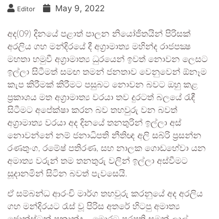
May 9, 2022
Editor
අද(09) දිනයේ පළාත් පාලන නියෝජිතයින් පිරිසක්
අරලිය ගහ මන්දිරයේ දී අග්‍රාමාත්‍ය මහින්ද රාජපක්‍ෂ
මහතා හමුවී අග්‍රාමාත්‍ය ධුරයෙන් ඉවත් නොවන ලෙසට
ඉල්ලා සිටීමත් සමඟ තමන් ජනතාව වෙනුවෙන් ඕනෑම
කැප කිරීමක් කිරීමට පසුබට නොවන බවට ඔහු කළ
ප්‍රකාශය මත අග්‍රාමාත්‍ය වරයා තව දුරටත් බලයේ රැඳී
සිටීමට අපේක්ෂා කරන බව තහවුරු වන බවත්
අග්‍රාමාත්‍ය වරයා අද දිනයේ තනතුරින් ඉල්ලා අස්
නොවන්නේ නම් ජනාධිපති නීතිඥ අලි සබ්රි ප්‍රසන්න
රණතුංග, රමේෂ් පතිරණ, සහ නාලක ගොඩහේවා යන
අමාත්‍ය වරුන් තම තනතුරු වලින් ඉල්ලා අස්වීමට
සූදානමින් සිටින බවත් පැවසෙයි.
ඒ සම්බන්ධ ආරංචි මාර්ග තහවුරු කරනුයේ අද අරලිය
ගහ මන්දිරයට රැස් වූ පිරිස අතරේ හිටපු අමාත්‍ය