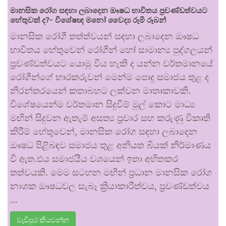
මානසික රෝග සඳහා ලබාදෙන ඖෂධ භාවිතය ප්‍රචණ්ඩත්වයට
හේතුවක් ද?- විශේෂඥ මනෝ වෛද්‍ය රූමි රූබන්
මානසික රෝගී තත්ත්වයන් සඳහා ලබාදෙන ඖෂධ
භාවිතය හේතුවෙන් රෝගීන් හෝ සාමාන්‍ය පුද්ගලයන්
ප්‍රචණ්ඩත්වයට යොමු විය හැකි ද යන්න වර්තමානයේ
රෝගීන්ගේ භාරකරුවන් මෙන්ම පොදු සමාජය තුළ ද
නිරන්තරයෙන් කතාබහට ලක්වන මාතෘකාවකි.
විශේෂයෙන්ම වර්තමාන සිදුවීම් මුල් කොට මාධ්‍ය
මඟින් සිදුවන ඇතැම් අසත්‍ය ප්‍රචාර සහ කරුණු විකෘති
කිරීම් හේතුවෙන්, මානසික රෝග සඳහා ලබාදෙන
ඖෂධ පිළිබඳව සමාජය තුළ අනියත බියක් නිර්මාණය
වී ඇත.එය සමාජයීය වශයෙන් ඉතා අහිතකර
තත්වයකි. මෙම සටහන මඟින් ප්‍රධාන මානසික රෝග
නාශක ඖෂධවල සැබෑ ක්‍රියාකාරීත්වය, ප්‍රචණ්ඩත්වය
…
වැඩිපුර කියවන්න