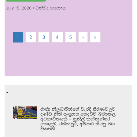
විනිවිද සායනය
July 15, 2026
/
1
2
3
4
5
›
»
.
රාජ්‍ය නිලධාරීන්ගේ වැරදි තීරණවලට
දණ්ඩ නීති සංග්‍රහය යෙදවීම බරපතල
අවභාවිතයකි – සුනිල් කන්නන්ගර
කොළඹ, රත්නපුර, අම්පාර හිටපු මහ
දිසාපති