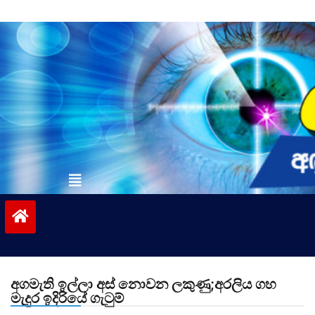
Skip
to
content
vinivida.lk
අගමැති ඉල්ලා අස් නොවන ලකුණු;අරලිය ගහ
මැදුර ඉදිරියේ ගැටුම්