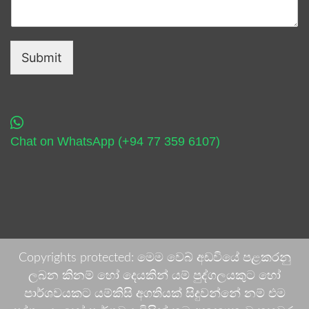
Submit
Chat on WhatsApp (+94 77 359 6107)
Copyrights protected: මෙම වෙබ් අඩවියේ පළකරනු
ලබන කිනම් හෝ දෙයකින් යම් පුද්ගලයකුට හෝ
පාර්ශවයකට යම්කිසි අගතියක් සිදුවන්නේ නම් එම