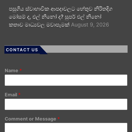
පසුගිය ස්වාභාවික ආපදාවලට හේතුව නිරිතදිග
මෝසම් ද, එල් නිනෝ ද? සුපර් එල් නිනෝ
කතාව මාධ්‍යවල මවාපෑමක්
August 9, 2026
CONTACT US
Name
*
Email
*
Comment or Message
*