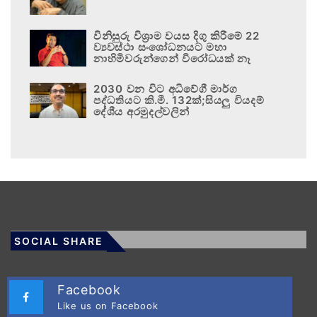
විනිසුරු විශ්‍රාම වයස දිගු කිරීමේ 22
ව්‍යවස්ථා සංශෝධනයට මහා
නාහිමිවරුන්ගෙන් විරෝධයක් නෑ
2030 වන විට අධිවේගී මාර්ග
පද්ධතියට කි.මී. 132ක්;සියලු වියදම්
දේශීය අරමුදල්වලින්
SOCIAL SHARE
Facebook
Like us on Facebook