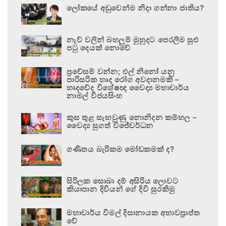
ලෝකයේ අඩුවෙන්ම නිදා ගන්නා ජාතිය?
නැව් වලින් බහලුම් මුහුදට පෙරලීම සුළු
පටු දෙයක් නොවේ
ප්‍රවේසම් වන්න; එල් නිනෝ යනු
පාරිසරික හෘද රෝග අවදානමකි –
හෘදවේද විශේෂඥ වෛද්‍ය මහාචාර්ය
නාමල් විජයසිංහ
කුස තුළ සැඟවුණු නොනිදන කම්හල –
වෛද්‍ය සුගත් විජේවර්ධන
ගණිතය බැරිකම මෝඩකමක් ද?
සිරිලක සොබා දම් අසිරිය ලොවට
කියාපාන දිවියන් ගේ දිවි සුරකිමු
මහාචාර්ය විමල් දිසානායක අභාවප්‍රාප්ත
වේ