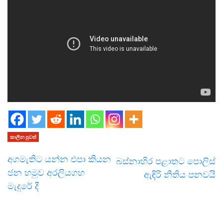
කාලීන පුවත්
අගමැතිට යන්න එපා කියන
බස්නාහිර පළාතට පොලිස්
ජන හමුව අරලියගහ
ඇඳිරි නීතිය පනවයි
මැදුරේ දී