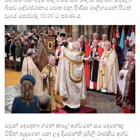
වනවිට බකිංහැම් මාලිගයේ සිටි චාල්ස් රජු සහ කැමිලා
බිසව දේවස්ථානය වෙත එනු පිණිස මාලිගයෙන් පිටත්
වූයේ පෙරවරු 10.20 ට පමණ ය.
ඔවුන් දෙදෙනා ගමන් කළේ අශ්වයන් සය දෙනෙකු
විසින් ඇදගෙන යන ලද දියමන්ති ජුබිලි රාජකීය අශ්ව