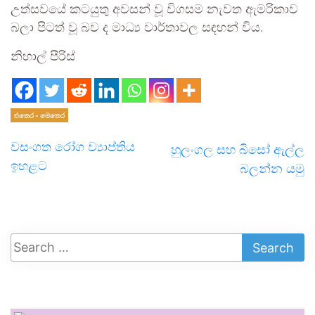
උත්සවයේ කටයුතු අවසන් වූ විගසම නැවත ඇමරිකාව
බලා පිටත් වූ බව ද මාධ්‍ය වාර්තාවල සඳහන් විය.
නිහාල් පීරිස්
එතෙර - මෙතෙර
වසංගත රෝග ව්‍යාප්තිය
හුලංගල සහ බිසෝ ඇල්ල
ඉහළට
බලන්න යමු