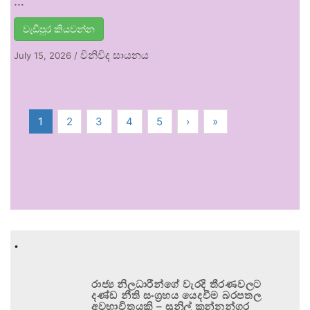
…
වැඩිපුර කියවන්න
විනිවිද සායනය
July 15, 2026
/
1
2
3
4
5
›
»
.
රාජ්‍ය නිලධාරීන්ගේ වැරදි තීරණවලට
දණ්ඩ නීති සංග්‍රහය යෙදවීම බරපතල
අවභාවිතයකි – සුනිල් කන්නන්ගර