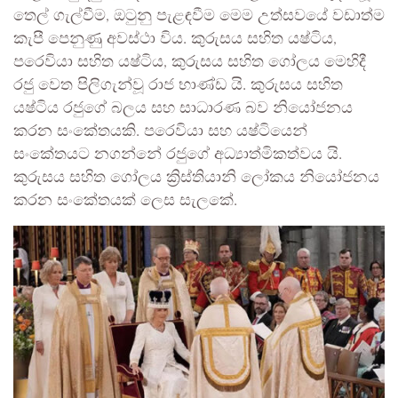
තෙල් ගැල්වීම, ඔටුනු පැළඳවීම මෙම උත්සවයේ වඩාත්ම
කැපී පෙනුණු අවස්ථා විය. කුරුසය සහිත යෂ්ටිය,
පරෙවියා සහිත යෂ්ටිය, කුරුසය සහිත ගෝලය මෙහිදී
රජු වෙත පිලිගැන්වූ රාජ භාණ්ඩ යි. කුරුසය සහිත
යෂ්ටිය රජුගේ බලය සහ සාධාරණ බව නියෝජනය
කරන සංකේතයකි. පරෙවියා සහ යෂ්ටියෙන්
සංකේතයට නගන්නේ රජුගේ අධ්‍යාත්මිකත්වය යි.
කුරුසය සහිත ගෝලය ක්‍රිස්තියානි ලෝකය නියෝජනය
කරන සංකේතයක් ලෙස සැලකේ.