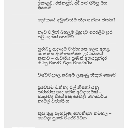
කොළඹ, රත්නපුර, අම්පාර හිටපු මහ
දිසාපති
ලෝකයේ අඩුවෙන්ම නිදා ගන්නා ජාතිය?
නැව් වලින් බහලුම් මුහුදට පෙරලීම සුළු
පටු දෙයක් නොවේ
සුරාබදු ආදායම වාර්තාගත ලෙස ඉහළ
යාම සහ ආත්මභක්ෂක උරගයාගේ
කතාව – ආචාර්ය ප්‍රණීත් අභයසුන්දර
හිටපු මානව විද්‍යා මහාචාර්ය
විශ්වවිද්‍යාල කඩඉම් ලකුණු නිකුත් කෙරේ
ප්‍රවේසම් වන්න; එල් නිනෝ යනු
පාරිසරික හෘද රෝග අවදානමකි –
හෘදවේද විශේෂඥ වෛද්‍ය මහාචාර්ය
නාමල් විජයසිංහ
කුස තුළ සැඟවුණු නොනිදන කම්හල –
වෛද්‍ය සුගත් විජේවර්ධන