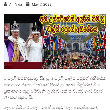
May 7, 2023
Vini Vida
6 වැනි සෙනසුරාදා සිදු වූ 3 වැනි චාල්ස් රජුගේ අභිෂේක
මංගල්‍යය ජාත්‍යන්තර කරළියේ ප්‍රධානම සිදුවීමක් විය.
බ්‍රිතාන්‍යය තුළ මෙවැනි උත්සවයක් පැවැත්වුණේ වසර
70 කට පසුව යි.
ලොව විවිධ රටවල රාජකීය පවුල්වල සාමාජිකයන්,