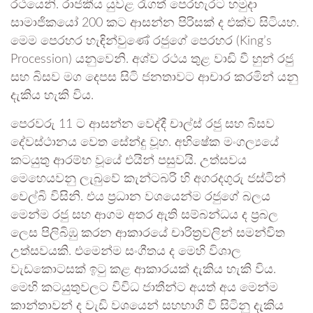
රථයෙනි. රාජකීය යුවළ රැගත් පෙරහැරට හමුදා
සාමාජිකයෝ 200 කට ආසන්න පිරිසක් ද එක්ව සිටියහ.
මෙම පෙරහර හැඳින්වුණේ රජුගේ පෙරහර (King’s
Procession) යනුවෙනි. අශ්ව රථය තුළ වාඩි වී හුන් රජු
සහ බිසව මග දෙපස සිටි ජනතාවට ආචාර කරමින් යනු
දැකිය හැකි විය.
පෙරවරු 11 ට ආසන්න වෙද්දී චාල්ස් රජු සහ බිසව
දේවස්ථානය වෙත සේන්දු වූහ. අභිෂේක මංගල්‍යයේ
කටයුතු ආරම්භ වූයේ එයින් පසුවයි. උත්සවය
මෙහෙයවනු ලැබුවේ කැන්ටබරි හි අගරදගුරු ජස්ටින්
වෙල්බි විසිනි. එය ප්‍රධාන වශයෙන්ම රජුගේ බලය
මෙන්ම රජු සහ ආගම අතර ඇති සම්බන්ධය ද ප්‍රබල
ලෙස පිලිබිඹු කරන ආකාරයේ චාරිත්‍රවලින් සමන්විත
උත්සවයකි. එමෙන්ම සංගීතය ද මෙහි විශාල
වැඩකොටසක් ඉටු කළ ආකාරයක් දැකිය හැකි විය.
මෙහි කටයුතුවලට විවිධ ජාතීන්ට අයත් අය මෙන්ම
කාන්තාවන් ද වැඩි වශයෙන් සහභාගි වී සිටිනු දැකිය