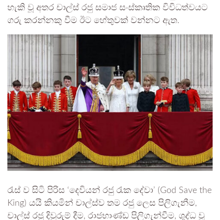
හැකි වූ අතර චාල්ස් රජු සමාජ සංස්කෘතික විවිධත්වයට
ගරු කරන්නකු වීම ඊට හේතුවක් වන්නට ඇත.
රැස් ව සිටි පිරිස ‘දෙවියන් රජු රැක දේවා’ (God Save the
King) යයි කියමින් චාල්ස්ව තම රජු ලෙස පිලිගැනීම,
චාල්ස් රජු දිවුරුම් දීම, රාජභාණ්ඩ පිලිගැන්වීම, ශුද්ධ වූ