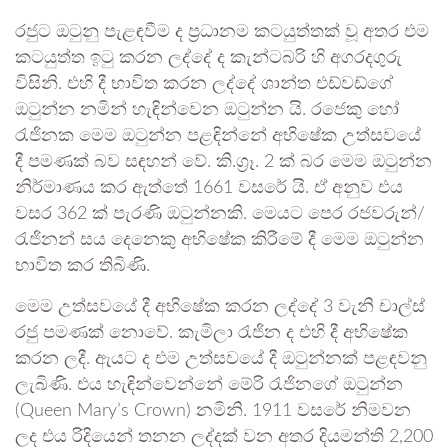
රජුට ඔටුනු පැළඳවීම ද ප්‍රධානම කටයුත්තක් වූ අතර එම
කටයුත්ත ඉටු කරන ලද්දේ ද කැන්ටබරි හි අගරදගුරු
විසිනි. එහි දී භාවිත කරන ලද්දේ ශාන්ත එඩ්වඩ්ගේ
ඔටුන්න නමින් හැඳින්වෙන ඔටුන්න යි. රජෙකු හෝ
රැජිනක මෙම ඔටුන්න පළඳින්නේ අභිෂේක උත්සවයේ
දී පමණක් බව සඳහන් වේ. කි.ග්‍රෑ. 2 ක් බර මෙම ඔටුන්න
නිර්මාණය කර ඇත්තේ 1661 වසරේ යි. ඒ අනුව එය
වසර 362 ක් පැරණි ඔටුන්නකි. මෙයට පෙර රජවරුන්/
රැජිනන් සය දෙනෙකු අභිෂේක කිරීමේ දී මෙම ඔටුන්න
භාවිත කර තිබිණි.
මෙම උත්සවයේ දී අභිෂේක කරන ලද්දේ 3 වැනි චාල්ස්
රජු පමණක් නොවේ. කැමිලා රැජින ද එහි දී අභිෂේක
කරන ලදී. ඇයට ද එම උත්සවයේ දී ඔටුන්නක් පළඳවනු
ලැබිණි. එය හැඳින්වෙන්නේ මේරි රැජිනගේ ඔටුන්න
(Queen Mary’s Crown) නමිනි. 1911 වසරේ නිමවන
ලද එය රිදියෙන් තනන ලද්දක් වන අතර දියමන්ති 2,200