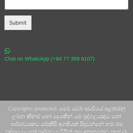
Submit
Chat on WhatsApp (+94 77 359 6107)
Copyrights protected: මෙම වෙබ් අඩවියේ පළකරනු
ලබන කිනම් හෝ දෙයකින් යම් පුද්ගලයකුට හෝ
පාර්ශවයකට යම්කිසි අගතියක් සිදුවන්නේ නම් එම
පුද්ගලයා හෝ පාර්ශවය විසින් තම අනන්‍යතාව තහවුරු