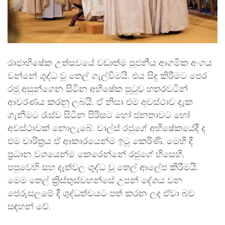
රාජාභිෂේක උත්සවයේ වඩාත්ම පූජනීය ආගමික අංගය
වන්නේ ශුද්ධ වූ තෙල් ගැල්වීමයි. එය සිදු කිරීමට පෙර
රජු අසුන්ගෙන සිටින අභිෂේක පුටුව හතරවටින්
ආවරණය කරනු ලබයි. ඒ නිසා එම අවස්ථාව දැක
ගැනීමට රැස්ව සිටින පිරිසට හෝ ජනතාවට හෝ
අවස්ථාවක් නොලැබේ. චාල්ස් රජුගේ අභිෂේකයේදී ද
එම චාරිත්‍රය ඒ ආකාරයෙන්ම ඉටු කෙරිණි. මෙහි දී
ප්‍රධාන වශයෙන්ම කෙරෙන්නේ රජුගේ හිසෙහි,
පපුවෙහි සහ දෑත්වල ශුද්ධ වූ තෙල් ආලේප කිරීමයි.
මෙම තෙල් ක්‍රිස්තුස්වහන්සේ උපන් දේශය වන
ජෙරුසලමේ දී ශුද්ධත්වයට පත් කරන ලද ඒවා බව
සඳහන් වේ.