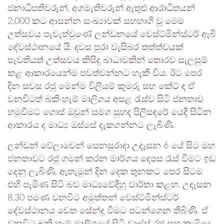
ජනාධිපතිවරුන්, අගමැතිවරුන් ඇතුළු ආරාධිතයන්
2,000 කට ආසන්න සංඛ්‍යාවක් සහභාගි වූ මෙම
උත්සවය පැවැත්වුණේ ලන්ඩනයේ වෙස්ට්මින්ස්ටර් ඇබී
දේවස්ථානයේ යි. දවස පුරා වැසිබර තත්ත්වයක්
පැවතියත් උත්සවය කිසිදු බාධාවකින් තොරව සැලසුම්
කළ ආකාරයෙන්ම පවත්වන්නට හැකි විය. ඊට පෙර
දින සවස රජු මෙන්ම විලියම් කුමරු සහ කේට් ද ඒ
වනවිටත් බකිංහැම් මාලිගය අසළ රැස්ව සිටි ජනතාව
හමුවීමට ගොස් ඔවුන් සමග සුහද පිලිසඳරේ යෙදී සිටින
ආකාරය ද මාධ්‍ය ඔස්සේ දැකගන්නට ලැබිණි.
ලන්ඩන් වේලාවෙන් සෙනසුරාදා උදෑසන 6 යේ සිට මහ
ජනතාවට රජු ගමන් කරන මාර්ගය දෙපස රැස් වීමට ඉඩ
දෙනු ලැබිණි. ඇතැමුන් දින දෙක තුනකට පෙර සිටම
එහි පැමිණ සිටි බව මාධ්‍යවේදීහු වාර්තා කළහ. උදෑසන
8.30 පමණ වනවිට අමුත්තන් වෙස්ට්මින්ස්ටර්
දේවස්ථානය වෙත සේන්දු වීමට පටන්ගෙන තිබිණි. ඒ