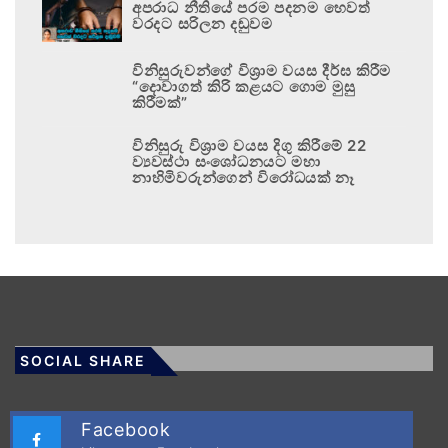
අපරාධ නීතියේ පරම පදනම හෙවත්
වරදට සරිලන දඬුවම
විනිසුරුවන්ගේ විශ්‍රාම වයස දීර්ඝ කිරීම
“දොවාගත් කිරි කළයට ගොම මුසු
කිරීමක්”
විනිසුරු විශ්‍රාම වයස දිගු කිරීමේ 22
ව්‍යවස්ථා සංශෝධනයට මහා
නාහිමිවරුන්ගෙන් විරෝධයක් නෑ
SOCIAL SHARE
Facebook