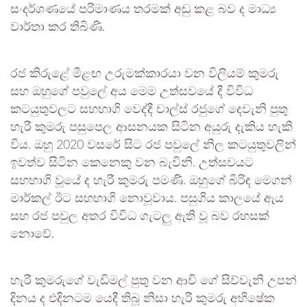
සංදර්ශණයේ පරිමාණය තරමක් අඩු කළ බව ද මාධ්‍ය
වාර්තා කර තිබිණි.
රජ කිරුළේ මීළඟ උරුමක්කාරයා වන විලියම් කුමරු
සහ ඔහුගේ පවුලේ අය මෙම උත්සවයේ දී විවිධ
කටයුතුවලට සහභාගි වෙද්දී චාල්ස් රජුගේ දෙවැනි පුතු
හැරී කුමරු පසුපෙල ආසනයක සිටින අයුරු දැකිය හැකි
විය. ඔහු 2020 වසරේ සිට රජ පවුලේ නිල කටයුතුවලින්
ඉවත්ව සිටින කෙනෙකු වන බැවිනි. උත්සවයට
සහභාගි වූයේ ද හැරී කුමරු පමණි. ඔහුගේ බිරිඳ මෙගන්
මාර්කල් ඊට සහභාගි නොවූවාය. පසුගිය කාලයේ ඇය
සහ රජ පවුල අතර විවිධ ගැටලු ඇති වූ බව රහසක්
නොවේ.
හැරී කුමරුගේ වැඩිමල් පුතු වන ආචි ගේ සිව්වැනි උපන්
දිනය ද එදිනටම යෙදී තිබූ නිසා හැරී කුමරු අභිෂේක