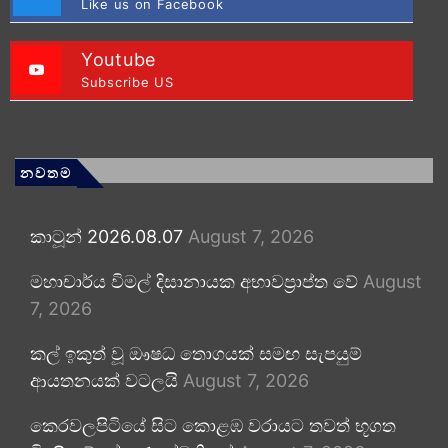
Like us on Facebook
Youtube
Subscribe US
නවතම
කාටූන් 2026.08.07
August 7, 2026
මහාචාර්ය විමල් දිසානායක අභාවප්‍රාප්ත වේ
August
7, 2026
කල් ඉකුත් වූ ඖෂධ තොගයක් සමඟ සැපයුම්
ආයතනයක් වටලයි
August 7, 2026
කෙරවලපිටියේ සිට කොළඹ වරායට තවත් භූගත