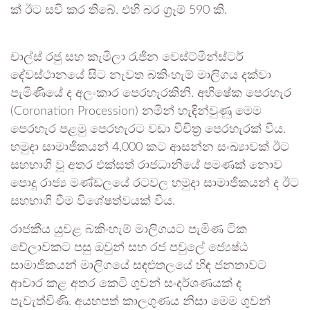
ක් ඊට සවි කර තිබේ. එහි බර ග්‍රෑම් 590 කි.
චාල්ස් රජු සහ කැමිලා රැජින වෙස්ට්මින්ස්ටර්
දේවස්ථානයේ සිට නැවත බකිංහැම් මාලිගය දක්වා
පැමිණියේ ද අලංකාර පෙරහැරකිනි. අභිෂේක පෙරහැර
(Coronation Procession) නමින් හැඳින්වුණු මෙම
පෙරහැර පළමු පෙරහැරට වඩා විචිත්‍ර පෙරහැරක් විය.
හමුදා සාමාජිකයන් 4,000 කට ආසන්න සංඛ්‍යාවක් ඊට
සහභාගි වූ අතර එක්සත් රාජධානියේ පමණක් නොව
පොදු රාජ්‍ය මණ්ඩලයේ රටවල හමුදා සාමාජිකයන් ද ඊට
සහභාගි වීම විශේෂත්වයක් විය.
රාජකීය යුවළ බකිංහැම් මාලිගයට පැමිණ ටික
වේලාවකට පසු ඔවුන් සහ රජ පවුලේ ජ්‍යෙෂ්ඨ
සාමාජිකයන් මාලිගයේ සඳළුතලයේ හිඳ ජනතාවට
ආචාර කළ අතර කෙටි ගුවන් සංදර්ශණයක් ද
පැවැත්විණි. අයහපත් කාලගුණය නිසා මෙම ගුවන්