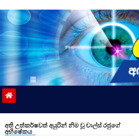
Skip
to
content
vinivida.lk
අති උත්කර්ෂවත් අයුරින් නිම වූ චාල්ස් රජුගේ
අභිෂේකය