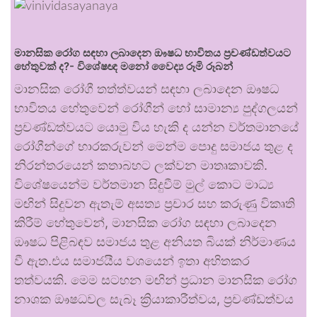
මානසික රෝග සඳහා ලබාදෙන ඖෂධ භාවිතය ප්‍රචණ්ඩත්වයට
හේතුවක් ද?- විශේෂඥ මනෝ වෛද්‍ය රූමි රූබන්
මානසික රෝගී තත්ත්වයන් සඳහා ලබාදෙන ඖෂධ
භාවිතය හේතුවෙන් රෝගීන් හෝ සාමාන්‍ය පුද්ගලයන්
ප්‍රචණ්ඩත්වයට යොමු විය හැකි ද යන්න වර්තමානයේ
රෝගීන්ගේ භාරකරුවන් මෙන්ම පොදු සමාජය තුළ ද
නිරන්තරයෙන් කතාබහට ලක්වන මාතෘකාවකි.
විශේෂයෙන්ම වර්තමාන සිදුවීම් මුල් කොට මාධ්‍ය
මඟින් සිදුවන ඇතැම් අසත්‍ය ප්‍රචාර සහ කරුණු විකෘති
කිරීම් හේතුවෙන්, මානසික රෝග සඳහා ලබාදෙන
ඖෂධ පිළිබඳව සමාජය තුළ අනියත බියක් නිර්මාණය
වී ඇත.එය සමාජයීය වශයෙන් ඉතා අහිතකර
තත්වයකි. මෙම සටහන මඟින් ප්‍රධාන මානසික රෝග
නාශක ඖෂධවල සැබෑ ක්‍රියාකාරීත්වය, ප්‍රචණ්ඩත්වය