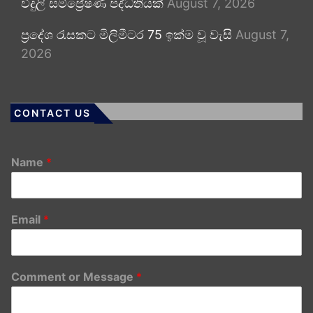
විදුලි සම්ප්‍රේෂණ පද්ධතියක්
August 7, 2026
ප්‍රදේශ රැසකට මිලිමීටර 75 ඉක්ම වූ වැසි
August 7,
2026
CONTACT US
Name
*
Email
*
Comment or Message
*