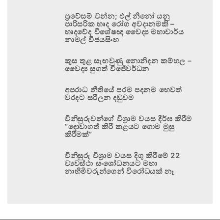
ප්‍රවේසම් වන්න; එල් නිනෝ යනු
පාරිසරික හෘද රෝග අවදානමකි –
හෘදවේද විශේෂඥ වෛද්‍ය මහාචාර්ය
නාමල් විජයසිංහ
කුස තුළ සැඟවුණු නොනිදන කම්හල –
වෛද්‍ය සුගත් විජේවර්ධන
අපරාධ නීතියේ පරම පදනම හෙවත්
වරදට සරිලන දඬුවම
විනිසුරුවන්ගේ විශ්‍රාම වයස දීර්ඝ කිරීම
“දොවාගත් කිරි කළයට ගොම මුසු
කිරීමක්”
විනිසුරු විශ්‍රාම වයස දිගු කිරීමේ 22
ව්‍යවස්ථා සංශෝධනයට මහා
නාහිමිවරුන්ගෙන් විරෝධයක් නෑ