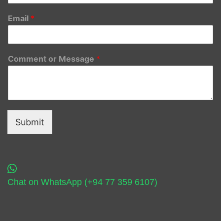
Email
*
Comment or Message
*
Submit
Chat on WhatsApp (+94 77 359 6107)