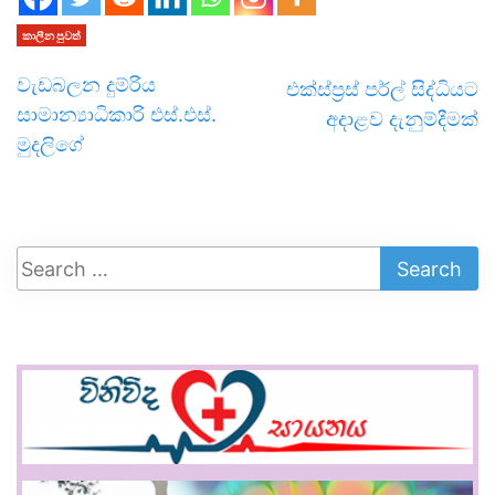
කාලීන පුවත්
වැඩබලන දුම්රිය
එක්ස්ප්‍රස් පර්ල් සිද්ධියට
සාමාන්‍යාධිකාරි එස්.එස්.
අදාළව දැනුම්දීමක්
මුදලිගේ