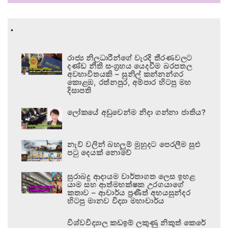
.
රාජ්‍ය නිලධාරීන්ගේ වැරදි තීරණවලට
දණ්ඩ නීති සංග්‍රහය යෙදවීම බරපතල
අවභාවිතයකි – සුනිල් කන්නන්ගර
කොළඹ, රත්නපුර, අම්පාර හිටපු මහ
දිසාපති
ලෝකයේ අඩුවෙන්ම නිදා ගන්නා ජාතිය?
නැව් වලින් බහලුම් මුහුදට පෙරලීම සුළු
පටු දෙයක් නොවේ
සුරාබදු ආදායම වාර්තාගත ලෙස ඉහළ
යාම සහ ආත්මභක්ෂක උරගයාගේ
කතාව – ආචාර්ය ප්‍රණීත් අභයසුන්දර
හිටපු මානව විද්‍යා මහාචාර්ය
විශ්වවිද්‍යාල කඩඉම් ලකුණු නිකුත් කෙරේ