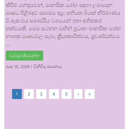
කිරීම් හේතුවෙන්, මානසික රෝග සඳහා ලබාදෙන
ඖෂධ පිළිබඳව සමාජය තුළ අනියත බියක් නිර්මාණය
වී ඇත.එය සමාජයීය වශයෙන් ඉතා අහිතකර
තත්වයකි. මෙම සටහන මඟින් ප්‍රධාන මානසික රෝග
නාශක ඖෂධවල සැබෑ ක්‍රියාකාරීත්වය, ප්‍රචණ්ඩත්වය
…
වැඩිපුර කියවන්න
විනිවිද සායනය
July 15, 2026
/
1
2
3
4
5
›
»