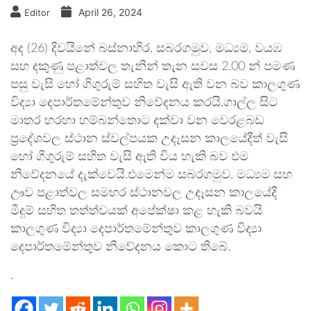
April 26, 2024
Editor
අද (26) දිවයිනේ බස්නාහිර, සබරගමුව, මධ්‍යම, වයඹ
සහ දකුණු පළාත්වල තැනින් තැන සවස 2.00 න් පමණ
පසු වැසි හෝ ගිගුරුම් සහිත වැසි ඇති වන බව කාලගුණ
විද්‍යා දෙපාර්තමේන්තුව නිවේදනය කරයි.ගාල්ල සිට
මාතර හරහා හම්බන්තොට දක්වා වන වෙරළබඩ
ප්‍රදේශවල ස්ථාන ස්වල්පයක උදෑසන කාලයේදීත් වැසි
හෝ ගිගුරුම් සහිත වැසි ඇති විය හැකි බව එම
නිවේදනයේ දැක්වෙයි.එමෙන්ම සබරගමුව, මධ්‍යම සහ
ඌව පළාත්වල සමහර ස්ථානවල උදෑසන කාලයේදී
මීදුම් සහිත තත්ත්වයක් අපේක්ෂා කළ හැකි බවයි
කාලගුණ විද්‍යා දෙපාර්තමේන්තුව කාලගුණ විද්‍යා
දෙපාර්තමේන්තුව නිවේදනය කොට තිබේ.
.