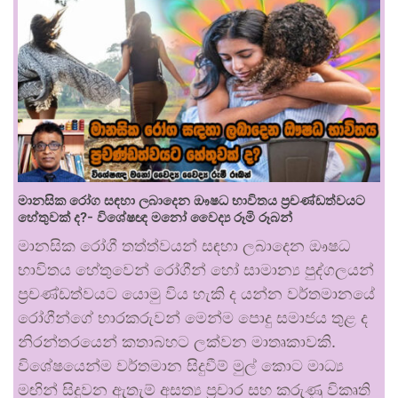
මානසික රෝග සඳහා ලබාදෙන ඖෂධ භාවිතය ප්‍රචණ්ඩත්වයට
හේතුවක් ද?- විශේෂඥ මනෝ වෛද්‍ය රූමි රූබන්
මානසික රෝගී තත්ත්වයන් සඳහා ලබාදෙන ඖෂධ
භාවිතය හේතුවෙන් රෝගීන් හෝ සාමාන්‍ය පුද්ගලයන්
ප්‍රචණ්ඩත්වයට යොමු විය හැකි ද යන්න වර්තමානයේ
රෝගීන්ගේ භාරකරුවන් මෙන්ම පොදු සමාජය තුළ ද
නිරන්තරයෙන් කතාබහට ලක්වන මාතෘකාවකි.
විශේෂයෙන්ම වර්තමාන සිදුවීම් මුල් කොට මාධ්‍ය
මඟින් සිදුවන ඇතැම් අසත්‍ය ප්‍රචාර සහ කරුණු විකෘති