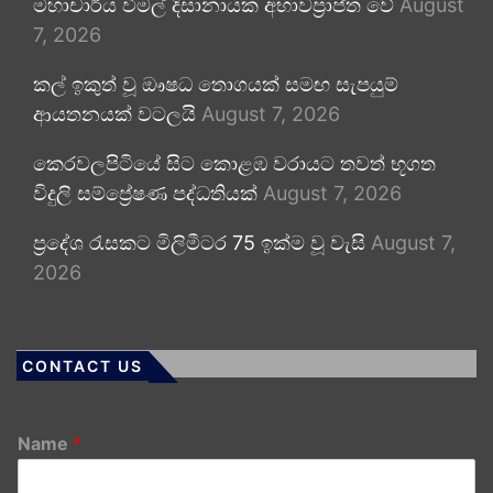
මහාචාර්ය විමල් දිසානායක අභාවප්‍රාප්ත වේ
August
7, 2026
කල් ඉකුත් වූ ඖෂධ තොගයක් සමඟ සැපයුම්
ආයතනයක් වටලයි
August 7, 2026
කෙරවලපිටියේ සිට කොළඹ වරායට තවත් භූගත
විදුලි සම්ප්‍රේෂණ පද්ධතියක්
August 7, 2026
ප්‍රදේශ රැසකට මිලිමීටර 75 ඉක්ම වූ වැසි
August 7,
2026
CONTACT US
Name
*