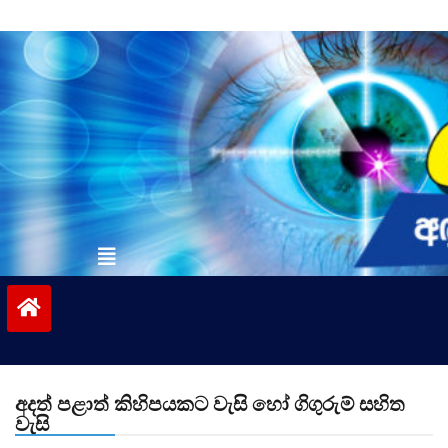
Skip
to
content
vinivida.lk
අදත් පළාත් කිහිපයකට වැසි හෝ ගිගුරුම් සහිත
වැසි