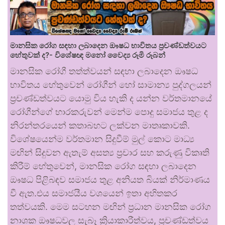
මානසික රෝග සඳහා ලබාදෙන ඖෂධ භාවිතය ප්‍රචණ්ඩත්වයට
හේතුවක් ද?- විශේෂඥ මනෝ වෛද්‍ය රූමි රූබන්
මානසික රෝගී තත්ත්වයන් සඳහා ලබාදෙන ඖෂධ
භාවිතය හේතුවෙන් රෝගීන් හෝ සාමාන්‍ය පුද්ගලයන්
ප්‍රචණ්ඩත්වයට යොමු විය හැකි ද යන්න වර්තමානයේ
රෝගීන්ගේ භාරකරුවන් මෙන්ම පොදු සමාජය තුළ ද
නිරන්තරයෙන් කතාබහට ලක්වන මාතෘකාවකි.
විශේෂයෙන්ම වර්තමාන සිදුවීම් මුල් කොට මාධ්‍ය
මඟින් සිදුවන ඇතැම් අසත්‍ය ප්‍රචාර සහ කරුණු විකෘති
කිරීම් හේතුවෙන්, මානසික රෝග සඳහා ලබාදෙන
ඖෂධ පිළිබඳව සමාජය තුළ අනියත බියක් නිර්මාණය
වී ඇත.එය සමාජයීය වශයෙන් ඉතා අහිතකර
තත්වයකි. මෙම සටහන මඟින් ප්‍රධාන මානසික රෝග
නාශක ඖෂධවල සැබෑ ක්‍රියාකාරීත්වය, ප්‍රචණ්ඩත්වය