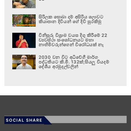
සිරිලක සොබා දම් අසිරිය ලොවට
කියාපාන දිවියන් ගේ දිවි සුරකිමු
විනිසුරු විශ්‍රාම වයස දිගු කිරීමේ 22
ව්‍යවස්ථා සංශෝධනයට මහා
නාහිමිවරුන්ගෙන් විරෝධයක් නෑ
2030 වන විට අධිවේගී මාර්ග
පද්ධතියට කි.මී. 132ක්;සියලු වියදම්
දේශීය අරමුදල්වලින්
SOCIAL SHARE