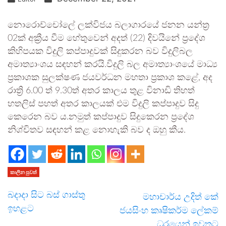
නොරොච්චෝලේ ලක්විජය බලාගාරයේ ජනන යන්ත්‍ර
02ක් අක්‍රීය වීම හේතුවෙන් අදත් (22) දිවයිනේ ප්‍රදේශ
කිහිපයක විදුලි කප්පාදුවක් සිදුකරන බව විදුලිබල
අමාත්‍යාංශය සඳහන් කරයි.විදුලි බල අමාත්‍යාංශයේ මාධ්‍ය
ප්‍රකාශක සුලක්ෂණ ජයවර්ධන මහතා ප්‍රකාශ කළේ, අද
රාත්‍රි 6.00 ත් 9.30ත් අතර කාලය තුළ විනාඩි තිහත්
හතලිස් පහත් අතර කාලයක් එම විදුලි කප්පාදුව සිදු
කෙරෙන බව ය.නමුත් කප්පාදුව සිදුකෙරන ප්‍රදේශ
නිශ්චිතව සඳහන් කළ නොහැකි බව ද ඔහු කීය.
කාලීන පුවත්
බදාදා සිට බස් ගාස්තු
මහාචාර්ය උදිත් කේ
ඉහළට
ජයසිංහ කෘෂිකර්ම ලේකම්
ධුරයෙන් ඉවතට