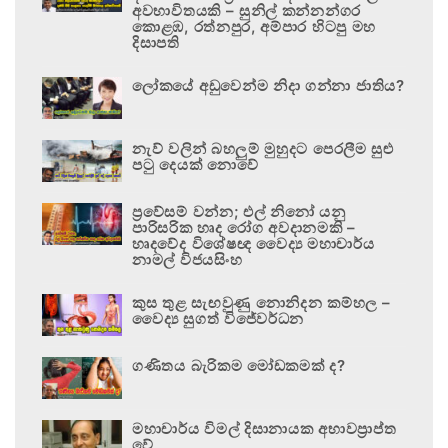
අවභාවිතයකි – සුනිල් කන්නන්ගර
කොළඹ, රත්නපුර, අම්පාර හිටපු මහ
දිසාපති
ලෝකයේ අඩුවෙන්ම නිදා ගන්නා ජාතිය?
නැව් වලින් බහලුම් මුහුදට පෙරලීම සුළු
පටු දෙයක් නොවේ
ප්‍රවේසම් වන්න; එල් නිනෝ යනු
පාරිසරික හෘද රෝග අවදානමකි –
හෘදවේද විශේෂඥ වෛද්‍ය මහාචාර්ය
නාමල් විජයසිංහ
කුස තුළ සැඟවුණු නොනිදන කම්හල –
වෛද්‍ය සුගත් විජේවර්ධන
ගණිතය බැරිකම මෝඩකමක් ද?
මහාචාර්ය විමල් දිසානායක අභාවප්‍රාප්ත
වේ