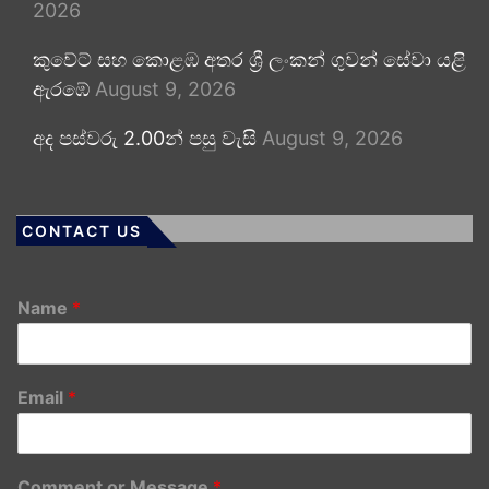
2026
කුවේට් සහ කොළඹ අතර ශ්‍රී ලංකන් ගුවන් සේවා යළි
ඇරඹේ
August 9, 2026
අද පස්වරු 2.00න් පසු වැසි
August 9, 2026
CONTACT US
Name
*
Email
*
Comment or Message
*