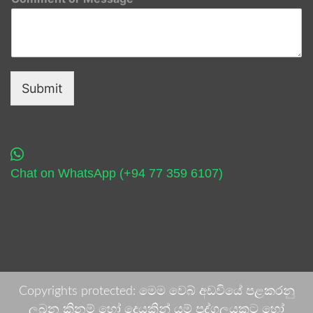
Submit
Chat on WhatsApp (+94 77 359 6107)
Copyrights protected: මෙම වෙබ් අඩවියේ පළකරනු
ලබන කිනම් හෝ දෙයකින් යම් පුද්ගලයකුට හෝ