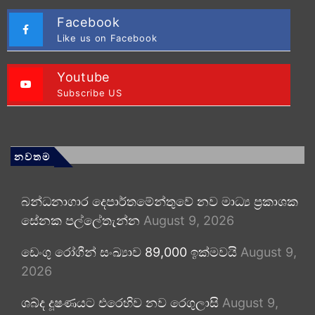
Facebook
Like us on Facebook
Youtube
Subscribe US
නවතම
බන්ධනාගාර දෙපාර්තමේන්තුවේ නව මාධ්‍ය ප්‍රකාශක
සේනක පල්ලේතැන්න
August 9, 2026
ඩෙංගු රෝගීන් සංඛ්‍යාව 89,000 ඉක්මවයි
August 9,
2026
ශබ්ද දූෂණයට එරෙහිව නව රෙගුලාසි
August 9,