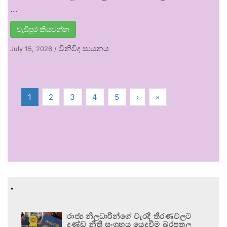
…
වැඩිපුර කියවන්න
විනිවිද සායනය
July 15, 2026
/
1
2
3
4
5
›
»
.
රාජ්‍ය නිලධාරීන්ගේ වැරදි තීරණවලට
දණ්ඩ නීති සංග්‍රහය යෙදවීම බරපතල