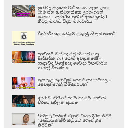
සුරාබදු ආදායම වාර්තාගත ලෙස ඉහළ
යාම සහ ආත්මභක්ෂක උරගයාගේ
කතාව – ආචාර්ය ප්‍රණීත් අභයසුන්දර
හිටපු මානව විද්‍යා මහාචාර්ය
විශ්වවිද්‍යාල කඩඉම් ලකුණු නිකුත් කෙරේ
ප්‍රවේසම් වන්න; එල් නිනෝ යනු
පාරිසරික හෘද රෝග අවදානමකි –
හෘදවේද විශේෂඥ වෛද්‍ය මහාචාර්ය
නාමල් විජයසිංහ
කුස තුළ සැඟවුණු නොනිදන කම්හල –
වෛද්‍ය සුගත් විජේවර්ධන
අපරාධ නීතියේ පරම පදනම හෙවත්
වරදට සරිලන දඬුවම
විනිසුරුවන්ගේ විශ්‍රාම වයස දීර්ඝ කිරීම
“දොවාගත් කිරි කළයට ගොම මුසු
කිරීමක්”