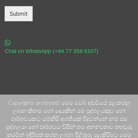
Submit
Chat on WhatsApp (+94 77 359 6107)
Copyrights protected: මෙම වෙබ් අඩවියේ පළකරනු
ලබන කිනම් හෝ දෙයකින් යම් පුද්ගලයකුට හෝ
පාර්ශවයකට යම්කිසි අගතියක් සිදුවන්නේ නම් එම
පුද්ගලයා හෝ පාර්ශවය විසින් තම අනන්‍යතාව තහවුරු
කරමින් ඉදිරිපත් කරනු ලබන පිළිතුරු පළකිරීමට මෙම