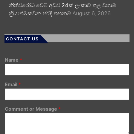
නීතිවිරෝධී වෙබ් අඩවි 24ක් ලංකාව තුළ වහාම
ක්‍රියාත්මකවන පරිදි තහනම්
August 6, 2026
CONTACT US
Name
*
Email
*
Comment or Message
*