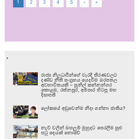
1
2
3
4
5
›
»
.
රාජ්‍ය නිලධාරීන්ගේ වැරදි තීරණවලට
දණ්ඩ නීති සංග්‍රහය යෙදවීම බරපතල
අවභාවිතයකි – සුනිල් කන්නන්ගර
කොළඹ, රත්නපුර, අම්පාර හිටපු මහ
දිසාපති
ලෝකයේ අඩුවෙන්ම නිදා ගන්නා ජාතිය?
නැව් වලින් බහලුම් මුහුදට පෙරලීම සුළු
පටු දෙයක් නොවේ