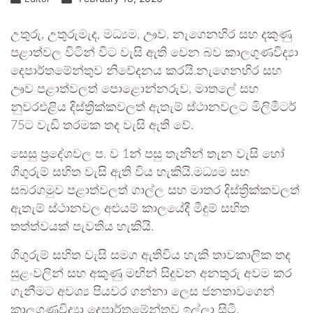
උතුරු, උතුරුමැද, මධ්‍යම, ඌව, නැගෙනහිර සහ දකුණු
පළාත්වල විටින් විට වැසි ඇති වෙන බව කාලගුණවිද්‍යා
දෙපාර්තමේන්තුව නිවේදනය කරයි.නැගෙනහිර සහ
ඌව පළාත්වලත් පොළොන්නරුව, මාතලේ සහ
නුවරඑළිය දිස්ත්‍රික්කවලත් ඇතැම් ස්ථානවලට මිලිමීටර්
75ට වැඩි තරමක තද වැසි ඇති වේ.
සෙසු ප්‍රදේශවල ප. ව 1න් පසු තැනින් තැන වැසි හෝ
ගිගුරුම් සහිත වැසි ඇති විය හැකියි.මධ්‍යම සහ
සබරගමුව පළාත්වලත් ගාල්ල සහ මාතර දිස්ත්‍රික්කවලත්
ඇතැම් ස්ථානවල අළුයම් කාලයේදී මීදුම් සහිත
තත්ත්වයක් පැවතිය හැකියි.
ගිගුරුම් සහිත වැසි සමග ඇතිවිය හැකි තාවකාලික තද
සුළංවලින් සහ අකුණු මඟින් සිදුවන අනතුරු අවම කර
ගැනීමට අවශ්‍ය පියවර ගන්නා ලෙස ජනතාවගෙන්
කාලගුණවිද්‍යා දෙපාර්තමේන්තුව ඉල්ලා සිටී.