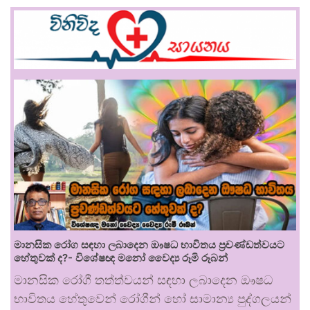
මානසික රෝග සඳහා ලබාදෙන ඖෂධ භාවිතය ප්‍රචණ්ඩත්වයට
හේතුවක් ද?- විශේෂඥ මනෝ වෛද්‍ය රූමි රූබන්
මානසික රෝගී තත්ත්වයන් සඳහා ලබාදෙන ඖෂධ
භාවිතය හේතුවෙන් රෝගීන් හෝ සාමාන්‍ය පුද්ගලයන්