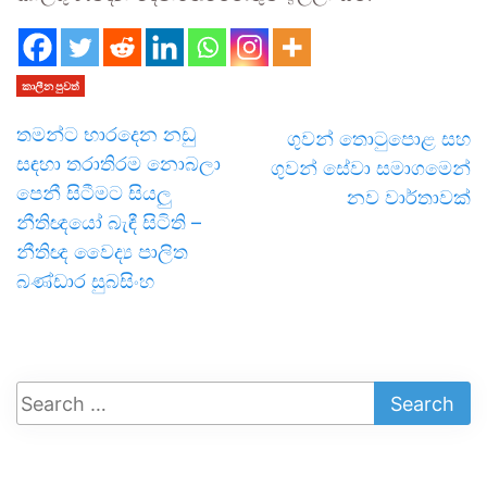
කාලීන පුවත්
තමන්ට භාරදෙන නඩු
ගුවන් තොටුපොළ සහ
සඳහා තරාතිරම නොබලා
ගුවන් සේවා සමාගමෙන්
පෙනී සිටීමට සියලු
නව වාර්තාවක්
නීතිඥයෝ බැඳී සිටිති –
නීතිඥ වෛද්‍ය පාලිත
බණ්ඩාර සුබසිංහ