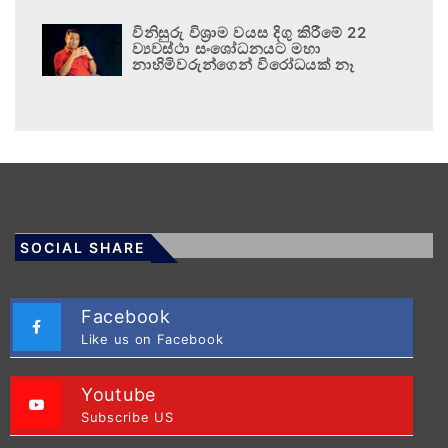
විනිසුරු විශ්‍රාම වයස දිගු කිරීමේ 22
ව්‍යවස්ථා සංශෝධනයට මහා
නාහිමිවරුන්ගෙන් විරෝධයක් නෑ
SOCIAL SHARE
Facebook
Like us on Facebook
Youtube
Subscribe US