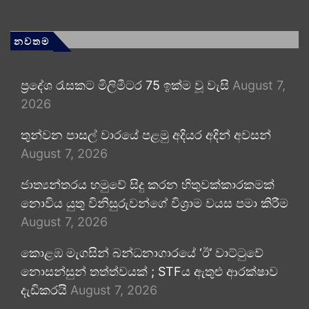
නවතම
ප්‍රදේශ රැසකට මිලිමීටර 75 ඉක්ම වූ වැසි
August 7,
2026
තුන්වන පාසල් වාරයේ පළමු අදියර අදින් අවසන්
August 7, 2026
ජාත්‍යන්තරය හමුවේ සිදු කරන හිතුවක්කාරකමක්
නොවිය යුතු විනිසුරුවන්ගේ විශ්‍රාම වයස පමා කිරීම
August 7, 2026
කොළඹ මැගසින් බන්ධනාගාරයේ ‘ඊ’ වාට්ටුවේ
නොසන්සුන් තත්ත්වයක් ; STFය ඇතුළු ආරක්ෂාව
දැඩිකරයි
August 7, 2026