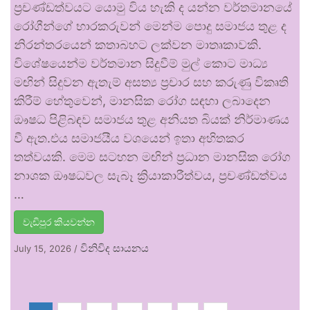
ප්‍රචණ්ඩත්වයට යොමු විය හැකි ද යන්න වර්තමානයේ
රෝගීන්ගේ භාරකරුවන් මෙන්ම පොදු සමාජය තුළ ද
නිරන්තරයෙන් කතාබහට ලක්වන මාතෘකාවකි.
විශේෂයෙන්ම වර්තමාන සිදුවීම් මුල් කොට මාධ්‍ය
මඟින් සිදුවන ඇතැම් අසත්‍ය ප්‍රචාර සහ කරුණු විකෘති
කිරීම් හේතුවෙන්, මානසික රෝග සඳහා ලබාදෙන
ඖෂධ පිළිබඳව සමාජය තුළ අනියත බියක් නිර්මාණය
වී ඇත.එය සමාජයීය වශයෙන් ඉතා අහිතකර
තත්වයකි. මෙම සටහන මඟින් ප්‍රධාන මානසික රෝග
නාශක ඖෂධවල සැබෑ ක්‍රියාකාරීත්වය, ප්‍රචණ්ඩත්වය
…
වැඩිපුර කියවන්න
විනිවිද සායනය
July 15, 2026
/