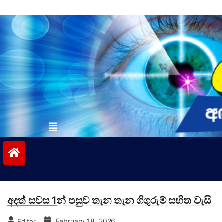
Skip
to
content
vinivida.lk
අදත් සවස 1න් පසුව තැන තැන ගිගුරුම් සහිත වැසි
February 18, 2026
Editor