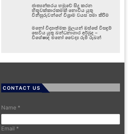
ජාත්‍යන්තරය හමුවේ සිදු කරන
හිතුවක්කාරකමක් නොවිය යුතු
විනිසුරුවන්ගේ විශ්‍රාම වයස පමා කිරීම
මනෝ විද්‍යාත්මක මූලයන් ඔස්සේ විසඳුම්
සෙවිය යුතු බන්ධනාගාර අර්බුද –
විශේෂඥ මනෝ වෛද්‍ය රූමි රූබන්
CONTACT US
Name
*
Email
*