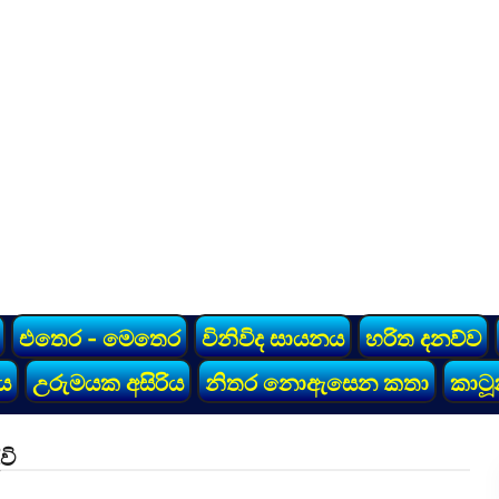
එතෙර - මෙතෙර
විනිවිද සායනය
හරිත දනව්ව
ය
උරුමයක අසිරිය
නිතර නොඇසෙන කතා
කාටූ
වි