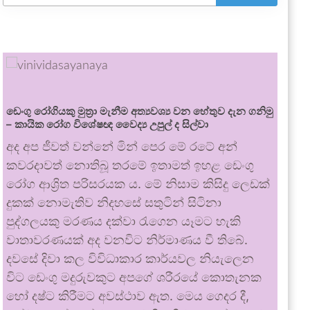
ඩෙංගු රෝගියකු ⁣මුත්‍රා මැනීම අත්‍යවශ්‍ය වන හේතුව දැන ගනිමු
– කායික රෝග විශේෂඥ වෛද්‍ය උපුල් ද සිල්වා
අද අප ජීවත් වන්නේ මින් පෙර මේ රටේ අන්
කවරදාවත් නොතිබූ තරමේ ඉතාමත් ඉහළ ඩෙංගු
රෝග ආශ්‍රිත පරිසරයක ය. මේ නිසාම කිසිදු ලෙඩක්
දුකක් නොමැතිව නිදහසේ සතුටින් සිටිනා
පුද්ගලයකු මරණය දක්වා රැගෙන යෑමට හැකි
වාතාවරණයක් අද වනවිට නිර්මාණය වී තිබේ.
දවසේ දිවා කල විවිධාකාර කාර්යවල නියැලෙන
විට ඩෙංගු මදුරුවකුට අපගේ ශරීරයේ කොතැනක
හෝ දෂ්ට කිරීමට අවස්ථාව ඇත. මෙය ගෙදර දී,