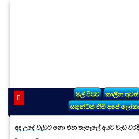
Skip
to
content
vinivida.lk
මුල් පිටුව
කාලීන පුවත්
සතුන්ටත් හිමි අපේ ලෝක
අද උදේ වැඩට නො එන තැපෑලේ අයට වැඩ වරදී