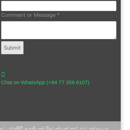
Comment or Message
*
Submit
Chat on WhatsApp (+94 77 359 6107)
 යම්කිසි අගතියක් සිදුවන්නේ නම් එම පුද්ගලයා