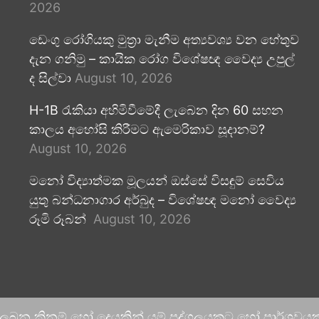
2026
ඩෙංගු රෝගියකු ⁣මුත්‍රා මැනීම අත්‍යවශ්‍ය වන හේතුව
දැන ගනිමු – කායික රෝග විශේෂඥ වෛද්‍ය උපුල්
ද සිල්වා
August 10, 2026
H-1B රැකියා අහිමිවීමේදී ලැබෙන දින 60 සහන
කාලය අහෝසි කිරීමට ඇමෙරිකාව සූදානම්?
August 10, 2026
මනෝ විද්‍යාත්මක මූලයන් ඔස්සේ විසඳුම් සෙවිය
යුතු බන්ධනාගාර අර්බුද – විශේෂඥ මනෝ වෛද්‍ය
රූමි රූබන්
August 10, 2026
 ලබන කිනම් හෝ දෙයකින් යම් පුද්ගලයකුට හෝ පාර්ශවයකට