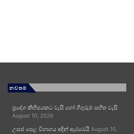
නවතම
ප්‍රදේශ කිහිපයකට වැසි හෝ ගිගුරුම් සහිත වැසි
August 10, 2026
උසස් පෙළ විභාගය අදින් ඇරඹෙයි
August 10,