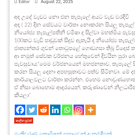
August 22, 2025
Editor
අද උදේ වැඩට නො එන තැපෑලේ අයට වැඩ වරදීවි
අද ( 22) දින සේවයට වාර්තා නොකරන සියලු තැපැල් 
නියෝජ්‍ය තැපැල්පතිනි චමීෂා ද සිල්වා මහත්මිය පැ
100කට වැඩි පාඩුවක් සිදුව ඇතැයි ද නියෝජ්‍ය ත
ජාත්‍යන්තර ගුවන් තොටුපළේ ගොඩගසා තිබූ විදෙස් තැප
ආ නමුත් සේවක වර්ජනය හේතුවෙන් දිවයින පුරා බෙ
පැවසුවාය.“මෙම වර්ජනයෙන් මහජනතාව, තැපෑලේ සිට
කරන සියලු දෙනා අපහසුතාවට පත්ව සිටිනවා. මේ 
කාර්යාලවලට වාර්තා කරන්න. එහෙම නොවුණහොත් ඉදිරි
ඒ නිසා බොහොම ආදරයෙන්, කරුණාවෙන් නිලධාර
කියලා”
කාලීන පුවත්
මැතිවරණ කොමිෂන් සභාවෙන් දැනුම්දීමක්