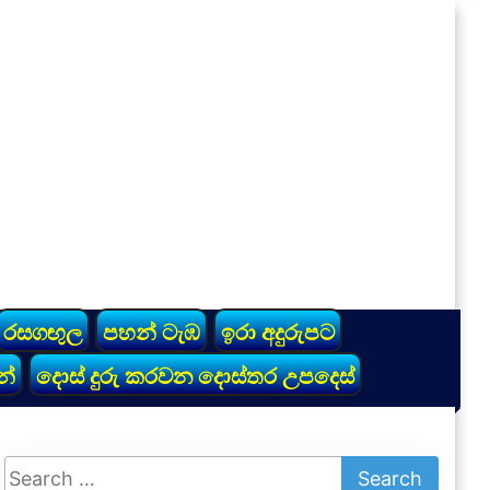
රසගඟුල
පහන් ටැඹ
ඉරා අදුරුපට
න්
දොස් දුරු කරවන දොස්තර උපදෙස්