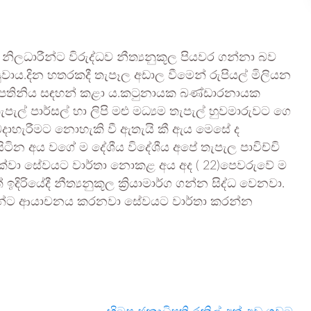
නිලධාරීන්ට විරුද්ධව නීත්‍යනුකූල පියවර ගන්නා බව
වසුවාය.දින හතරකදී තැපෑල අඩාල වීමෙන් රුපියල් මිලියන
ැපැල්පතිනිය සඳහන් කළා ය.කටුනායක බණ්ඩාරනායක
ැල් පාර්සල් හා ලිපි මළු මධ්‍යම තැපැල් හුවමාරුවට ගෙ
දාහැරීමට නොහැකි වී ඇතැයි කී ඇය මෙසේ ද
ින අය වගේ ම දේශීය විදේශීය අපේ තැපැල පාවිච්චි
දක්වා සේවයට වාර්තා නොකළ අය අද ( 22)පෙවරුවේ ම
යේදී නීත්‍යනුකූල ක්‍රියාමාර්ග ගන්න සිද්ධ වෙනවා.
ීන්ට ආයාචනය කරනවා සේවයට වාර්තා කරන්න