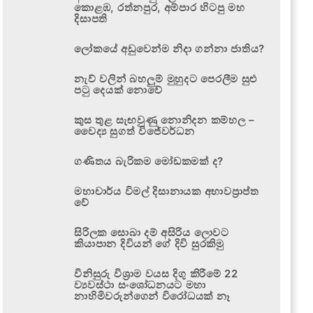
කොළඹ, රත්නපුර, අම්පාර හිටපු මහ
දිසාපති
ලෝකයේ අඩුවෙන්ම නිදා ගන්නා ජාතිය?
නැව් වලින් බහලුම් මුහුදට පෙරලීම සුළු
පටු දෙයක් නොවේ
කුස තුළ සැඟවුණු නොනිදන කම්හල –
වෛද්‍ය සුගත් විජේවර්ධන
ගණිතය බැරිකම මෝඩකමක් ද?
මහාචාර්ය විමල් දිසානායක අභාවප්‍රාප්ත
වේ
සිරිලක සොබා දම් අසිරිය ලොවට
කියාපාන දිවියන් ගේ දිවි සුරකිමු
විනිසුරු විශ්‍රාම වයස දිගු කිරීමේ 22
ව්‍යවස්ථා සංශෝධනයට මහා
නාහිමිවරුන්ගෙන් විරෝධයක් නෑ