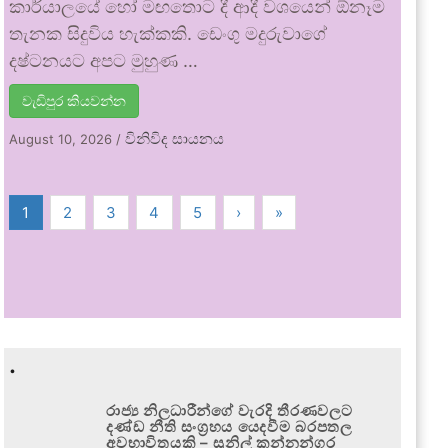
කාර්යාලයේ හෝ මඟතොට දී ආදී වශයෙන් ඕනෑම
තැනක සිදුවිය හැක්කකි. ඩෙංගු මදුරුවාගේ
දෂ්ටනයට අපට මුහුණ …
වැඩිපුර කියවන්න
විනිවිද සායනය
August 10, 2026
/
1
2
3
4
5
›
»
.
රාජ්‍ය නිලධාරීන්ගේ වැරදි තීරණවලට
දණ්ඩ නීති සංග්‍රහය යෙදවීම බරපතල
අවභාවිතයකි – සුනිල් කන්නන්ගර