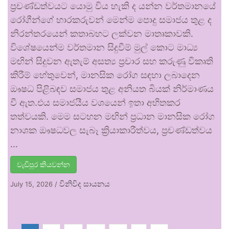
ප්‍රචණ්ඩත්වයට යොමු විය හැකි ද යන්න වර්තමානයේ
රෝගීන්ගේ භාරකරුවන් මෙන්ම පොදු සමාජය තුළ ද
නිරන්තරයෙන් කතාබහට ලක්වන මාතෘකාවකි.
විශේෂයෙන්ම වර්තමාන සිදුවීම් මුල් කොට මාධ්‍ය
මඟින් සිදුවන ඇතැම් අසත්‍ය ප්‍රචාර සහ කරුණු විකෘති
කිරීම් හේතුවෙන්, මානසික රෝග සඳහා ලබාදෙන
ඖෂධ පිළිබඳව සමාජය තුළ අනියත බියක් නිර්මාණය
වී ඇත.එය සමාජයීය වශයෙන් ඉතා අහිතකර
තත්වයකි. මෙම සටහන මඟින් ප්‍රධාන මානසික රෝග
නාශක ඖෂධවල සැබෑ ක්‍රියාකාරීත්වය, ප්‍රචණ්ඩත්වය
…
වැඩිපුර කියවන්න
විනිවිද සායනය
July 15, 2026
/