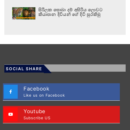
සිරිලක සොබා දම් අසිරිය ලොවට
කියාපාන දිවියන් ගේ දිවි සුරකිමු
SOCIAL SHARE
Facebook
Like us on Facebook
Youtube
Subscribe US