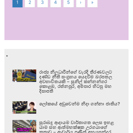
1
2
3
4
5
›
»
.
රාජ්‍ය නිලධාරීන්ගේ වැරදි තීරණවලට
දණ්ඩ නීති සංග්‍රහය යෙදවීම බරපතල
අවභාවිතයකි – සුනිල් කන්නන්ගර
කොළඹ, රත්නපුර, අම්පාර හිටපු මහ
දිසාපති
ලෝකයේ අඩුවෙන්ම නිදා ගන්නා ජාතිය?
සුරාබදු ආදායම වාර්තාගත ලෙස ඉහළ
යාම සහ ආත්මභක්ෂක උරගයාගේ
කතාව – ආචාර්ය ප්‍රණීත් අභයසුන්දර