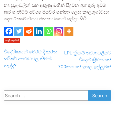
තද සුළංවලින් සහ අකුණු මඟින් සිදුවන අනතුරු අවම
කර ගැනීමට අවශ්‍ය පියවර ගන්නා ලෙස කාලගුණවිද්‍යා
දෙපාර්තමේන්තුව ජනතාවගෙන් ඉල්ලා සිටී.
කාලීන පුවත්
විදේශිකයන් මෙරට දී කරන
LPL ක්‍රිකට් තර­ගා­ව­ලි­යට
සයිබර් අපරාධවල නිමක්
විදෙස් ක්‍රීඩ­ක­යන්
නැද්ද?
700කගෙන් ඉහළ ඉල්ලු­මක්