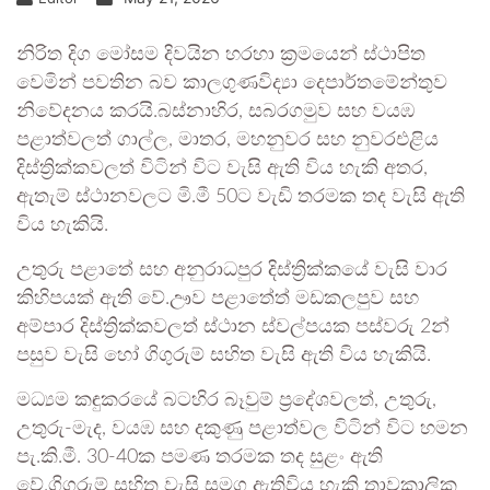
නිරිත දිග මෝසම දිවයින හරහා ක්‍රමයෙන් ස්ථාපිත
වෙමින් පවතින බව කාලගුණවිද්‍යා දෙපාර්තමේන්තුව
නිවේදනය කරයි.බස්නාහිර, සබරගමුව සහ වයඹ
පළාත්වලත් ගාල්ල, මාතර, මහනුවර සහ නුවරඑළිය
දිස්ත්‍රික්කවලත් විටින් විට වැසි ඇති විය හැකි අතර,
ඇතැම් ස්ථානවලට මි.මී 50ට වැඩි තරමක තද වැසි ඇති
විය හැකියි.
උතුරු පළාතේ සහ අනුරාධපුර දිස්ත්‍රික්කයේ වැසි වාර
කිහිපයක් ඇති වේ.ඌව පළාතේත් මඩකලපුව සහ
අම්පාර දිස්ත්‍රික්කවලත් ස්ථාන ස්වල්පයක පස්වරු 2න්
පසුව වැසි හෝ ගිගුරුම් සහිත වැසි ඇති විය හැකියි.
මධ්‍යම කඳුකරයේ බටහිර බෑවුම් ප්‍රදේශවලත්, උතුරු,
උතුරු-මැද, වයඹ සහ දකුණු පළාත්වල විටින් විට හමන
පැ.කි.මී. 30-40ක පමණ තරමක තද සුළං ඇති
වේ.ගිගුරුම් සහිත වැසි සමග ඇතිවිය හැකි තාවකාලික