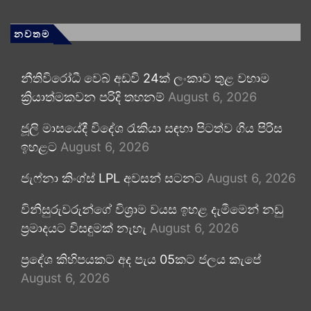
නවතම
නීතිවිරෝධී වෙබ් අඩවි 24ක් ලංකාව තුළ වහාම
ක්‍රියාත්මකවන පරිදි තහනම්
August 6, 2026
ජූලි මාසයේදී විදේශ රැකියා සඳහා පිටත්ව ගිය පිරිස
ඉහළට
August 6, 2026
ජැෆ්නා කිංග්ස් LPL අවසන් සටනට
August 6, 2026
විනිසුරුවරුන්ගේ විශ්‍රාම වයස ඉහළ දැමීමෙන් නඩු
ප්‍රමාදයට විසඳුමක් නැහැ
August 6, 2026
ප්‍රදේශ කිහිපයකට අද පැය 05කට ජලය කැපේ
August 6, 2026