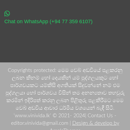
Chat on WhatsApp (+94 77 359 6107)
Copyrights protected: මෙම වෙබ් අඩවියේ පළකරනු
ලබන කිනම් හෝ දෙයකින් යම් පුද්ගලයකුට හෝ
පාර්ශවයකට යම්කිසි අගතියක් සිදුවන්නේ නම් එම
පුද්ගලයා හෝ පාර්ශවය විසින් තම අනන්‍යතාව තහවුරු
කරමින් ඉදිරිපත් කරනු ලබන පිළිතුරු පළකිරීමට මෙම
වෙබ් අඩවිය ආචාර ධර්මීය වශයෙන් බැඳී සිටී.
'www.vinivida.lk' © 2021- 2024| Contact Us -
editor.vinivida@gmail.com |
Design & develop by