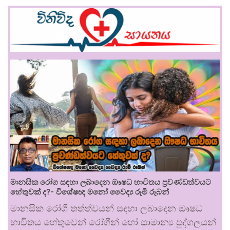
මානසික රෝග සඳහා ලබාදෙන ඖෂධ භාවිතය ප්‍රචණ්ඩත්වයට
හේතුවක් ද?- විශේෂඥ මනෝ වෛද්‍ය රූමි රූබන්
මානසික රෝගී තත්ත්වයන් සඳහා ලබාදෙන ඖෂධ
භාවිතය හේතුවෙන් රෝගීන් හෝ සාමාන්‍ය පුද්ගලයන්