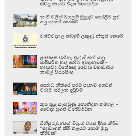
හිටපු මානව විද්‍යා මහාචාර්ය
නැව් වලින් බහලුම් මුහුදට පෙරලීම සුළු
පටු දෙයක් නොවේ
විශ්වවිද්‍යාල කඩඉම් ලකුණු නිකුත් කෙරේ
ප්‍රවේසම් වන්න; එල් නිනෝ යනු
පාරිසරික හෘද රෝග අවදානමකි –
හෘදවේද විශේෂඥ වෛද්‍ය මහාචාර්ය
නාමල් විජයසිංහ
අපරාධ නීතියේ පරම පදනම හෙවත්
වරදට සරිලන දඬුවම
කුස තුළ සැඟවුණු නොනිදන කම්හල –
වෛද්‍ය සුගත් විජේවර්ධන
විනිසුරුවන්ගේ විශ්‍රාම වයස දීර්ඝ කිරීම
“දොවාගත් කිරි කළයට ගොම මුසු
කිරීමක්”