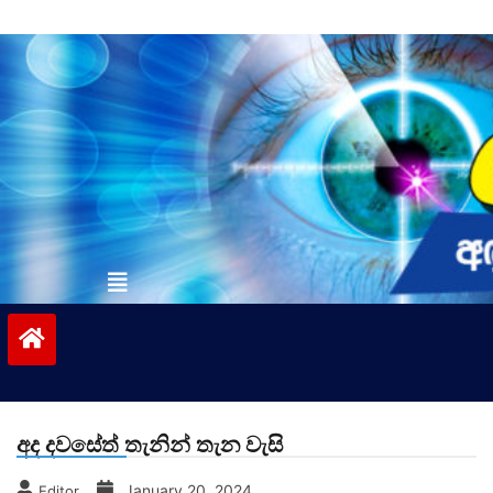
Skip
to
content
vinivida.lk
අද දවසේත් තැනින් තැන වැසි
January 20, 2024
Editor