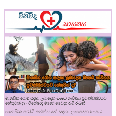
මානසික රෝග සඳහා ලබාදෙන ඖෂධ භාවිතය ප්‍රචණ්ඩත්වයට
හේතුවක් ද?- විශේෂඥ මනෝ වෛද්‍ය රූමි රූබන්
මානසික රෝගී තත්ත්වයන් සඳහා ලබාදෙන ඖෂධ