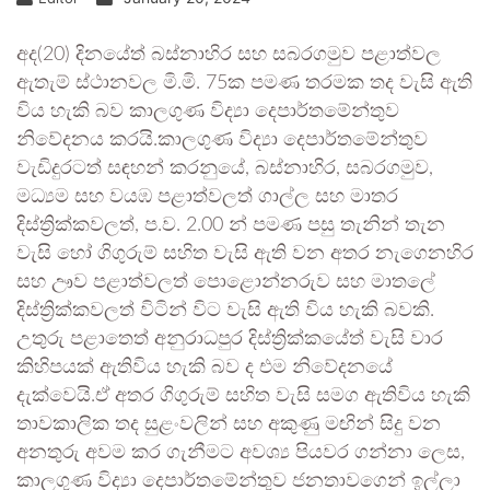
අද(20) දිනයේත් බස්නාහිර සහ සබරගමුව පළාත්වල
ඇතැම් ස්ථානවල මි.මි. 75ක පමණ තරමක තද වැසි ඇති
විය හැකි බව කාලගුණ විද්‍යා දෙපාර්තමේන්තුව
නිවේදනය කරයි.කාලගුණ විද්‍යා දෙපාර්තමේන්තුව
වැඩිදුරටත් සඳහන් කරනුයේ, බස්නාහිර, සබරගමුව,
මධ්‍යම සහ වයඹ පළාත්වලත් ගාල්ල සහ මාතර
දිස්ත්‍රික්කවලත්, ප.ව. 2.00 න් පමණ පසු තැනින් තැන
වැසි හෝ ගිගුරුම් සහිත වැසි ඇති වන අතර නැගෙනහිර
සහ ඌව පළාත්වලත් පොළොන්නරුව සහ මාතලේ
දිස්ත්‍රික්කවලත් විටින් විට වැසි ඇති විය හැකි බවකි.
උතුරු පළාතෙත් අනුරාධපුර දිස්ත්‍රික්කයේත් වැසි වාර
කිහිපයක් ඇතිවිය හැකි බව ද එම නිවේදනයේ
දැක්වෙයි.ඒ අතර ගිගුරුම් සහිත වැසි සමග ඇතිවිය හැකි
තාවකාලික තද සුළංවලින් සහ අකුණු මඟින් සිදු වන
අනතුරු අවම කර ගැනීමට අවශ්‍ය පියවර ගන්නා ලෙස,
කාලගුණ විද්‍යා දෙපාර්තමේන්තුව ජනතාවගෙන් ඉල්ලා