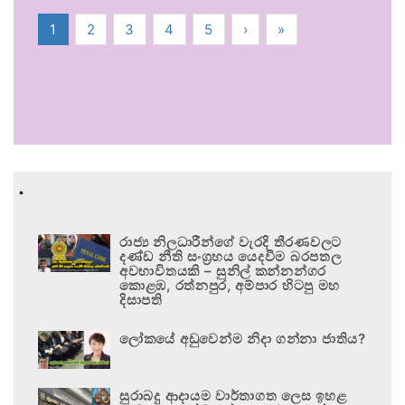
1
2
3
4
5
›
»
.
රාජ්‍ය නිලධාරීන්ගේ වැරදි තීරණවලට
දණ්ඩ නීති සංග්‍රහය යෙදවීම බරපතල
අවභාවිතයකි – සුනිල් කන්නන්ගර
කොළඹ, රත්නපුර, අම්පාර හිටපු මහ
දිසාපති
ලෝකයේ අඩුවෙන්ම නිදා ගන්නා ජාතිය?
සුරාබදු ආදායම වාර්තාගත ලෙස ඉහළ