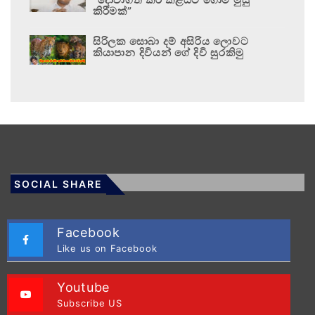
කිරීමක්”
සිරිලක සොබා දම් අසිරිය ලොවට
කියාපාන දිවියන් ගේ දිවි සුරකිමු
SOCIAL SHARE
Facebook
Like us on Facebook
Youtube
Subscribe US