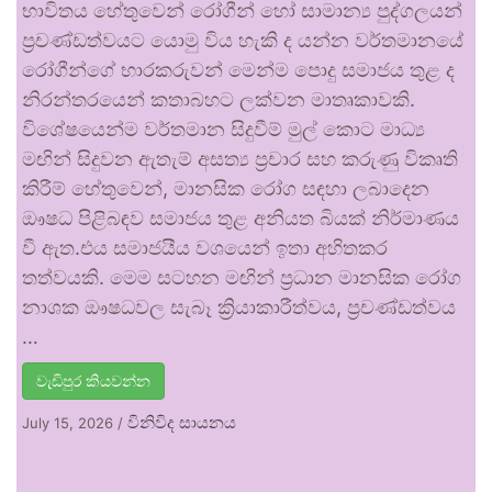
භාවිතය හේතුවෙන් රෝගීන් හෝ සාමාන්‍ය පුද්ගලයන්
ප්‍රචණ්ඩත්වයට යොමු විය හැකි ද යන්න වර්තමානයේ
රෝගීන්ගේ භාරකරුවන් මෙන්ම පොදු සමාජය තුළ ද
නිරන්තරයෙන් කතාබහට ලක්වන මාතෘකාවකි.
විශේෂයෙන්ම වර්තමාන සිදුවීම් මුල් කොට මාධ්‍ය
මඟින් සිදුවන ඇතැම් අසත්‍ය ප්‍රචාර සහ කරුණු විකෘති
කිරීම් හේතුවෙන්, මානසික රෝග සඳහා ලබාදෙන
ඖෂධ පිළිබඳව සමාජය තුළ අනියත බියක් නිර්මාණය
වී ඇත.එය සමාජයීය වශයෙන් ඉතා අහිතකර
තත්වයකි. මෙම සටහන මඟින් ප්‍රධාන මානසික රෝග
නාශක ඖෂධවල සැබෑ ක්‍රියාකාරීත්වය, ප්‍රචණ්ඩත්වය
…
වැඩිපුර කියවන්න
විනිවිද සායනය
July 15, 2026
/