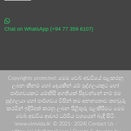
Chat on WhatsApp (+94 77 359 6107)
Copyrights protected: මෙම වෙබ් අඩවියේ පළකරනු
ලබන කිනම් හෝ දෙයකින් යම් පුද්ගලයකුට හෝ
පාර්ශවයකට යම්කිසි අගතියක් සිදුවන්නේ නම් එම
පුද්ගලයා හෝ පාර්ශවය විසින් තම අනන්‍යතාව තහවුරු
කරමින් ඉදිරිපත් කරනු ලබන පිළිතුරු පළකිරීමට මෙම
වෙබ් අඩවිය ආචාර ධර්මීය වශයෙන් බැඳී සිටී.
'www.vinivida.lk' © 2021- 2024| Contact Us -