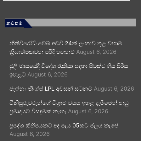
නවතම
නීතිවිරෝධී වෙබ් අඩවි 24ක් ලංකාව තුළ වහාම
ක්‍රියාත්මකවන පරිදි තහනම්
August 6, 2026
ජූලි මාසයේදී විදේශ රැකියා සඳහා පිටත්ව ගිය පිරිස
ඉහළට
August 6, 2026
ජැෆ්නා කිංග්ස් LPL අවසන් සටනට
August 6, 2026
විනිසුරුවරුන්ගේ විශ්‍රාම වයස ඉහළ දැමීමෙන් නඩු
ප්‍රමාදයට විසඳුමක් නැහැ
August 6, 2026
ප්‍රදේශ කිහිපයකට අද පැය 05කට ජලය කැපේ
August 6, 2026