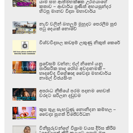
යාම සහ ආත්මභක්ෂක උරගයාගේ
කතාව – ආචාර්ය ප්‍රණීත් අභයසුන්දර
හිටපු මානව විද්‍යා මහාචාර්ය
නැව් වලින් බහලුම් මුහුදට පෙරලීම සුළු
පටු දෙයක් නොවේ
විශ්වවිද්‍යාල කඩඉම් ලකුණු නිකුත් කෙරේ
ප්‍රවේසම් වන්න; එල් නිනෝ යනු
පාරිසරික හෘද රෝග අවදානමකි –
හෘදවේද විශේෂඥ වෛද්‍ය මහාචාර්ය
නාමල් විජයසිංහ
අපරාධ නීතියේ පරම පදනම හෙවත්
වරදට සරිලන දඬුවම
කුස තුළ සැඟවුණු නොනිදන කම්හල –
වෛද්‍ය සුගත් විජේවර්ධන
විනිසුරුවන්ගේ විශ්‍රාම වයස දීර්ඝ කිරීම
“දොවාගත් කිරි කළයට ගොම මුසු