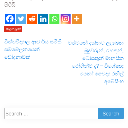
සිටියි.
කාලීන පුවත්
විශ්වවිද්‍යාල ආචාර්ය සමිති
වත්මනේ දක්නට ලැබෙන
සම්මේලනයෙන්
බුදුවරුන්, රහතුන්,
චෝදනාවක්
බෝසතුන් මානසික
රෝගීන්ම ද? – විශේෂඥ
මනෝ වෛද්‍ය රනිල්
අබේසිංහ