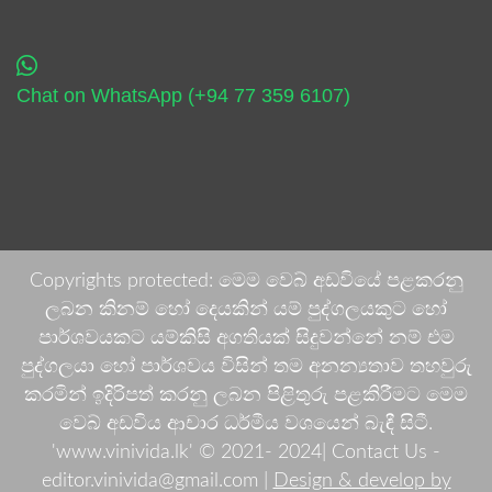
Chat on WhatsApp (+94 77 359 6107)
Copyrights protected: මෙම වෙබ් අඩවියේ පළකරනු
ලබන කිනම් හෝ දෙයකින් යම් පුද්ගලයකුට හෝ
පාර්ශවයකට යම්කිසි අගතියක් සිදුවන්නේ නම් එම
පුද්ගලයා හෝ පාර්ශවය විසින් තම අනන්‍යතාව තහවුරු
කරමින් ඉදිරිපත් කරනු ලබන පිළිතුරු පළකිරීමට මෙම
වෙබ් අඩවිය ආචාර ධර්මීය වශයෙන් බැඳී සිටී.
'www.vinivida.lk' © 2021- 2024| Contact Us -
editor.vinivida@gmail.com |
Design & develop by