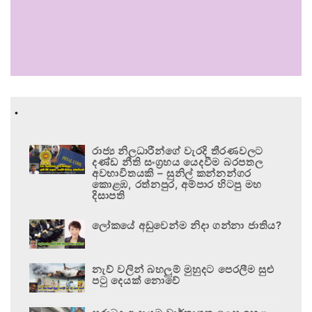
.
රාජ්‍ය නිලධාරීන්ගේ වැරදි තීරණවලට
දණ්ඩ නීති සංග්‍රහය යෙදවීම බරපතල
අවභාවිතයකි – සුනිල් කන්නන්ගර
කොළඹ, රත්නපුර, අම්පාර හිටපු මහ
දිසාපති
ලෝකයේ අඩුවෙන්ම නිදා ගන්නා ජාතිය?
නැව් වලින් බහලුම් මුහුදට පෙරලීම සුළු
පටු දෙයක් නොවේ