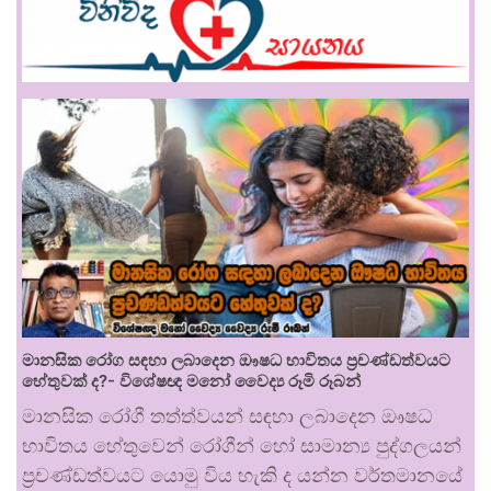
මානසික රෝග සඳහා ලබාදෙන ඖෂධ භාවිතය ප්‍රචණ්ඩත්වයට
හේතුවක් ද?- විශේෂඥ මනෝ වෛද්‍ය රූමි රූබන්
මානසික රෝගී තත්ත්වයන් සඳහා ලබාදෙන ඖෂධ
භාවිතය හේතුවෙන් රෝගීන් හෝ සාමාන්‍ය පුද්ගලයන්
ප්‍රචණ්ඩත්වයට යොමු විය හැකි ද යන්න වර්තමානයේ