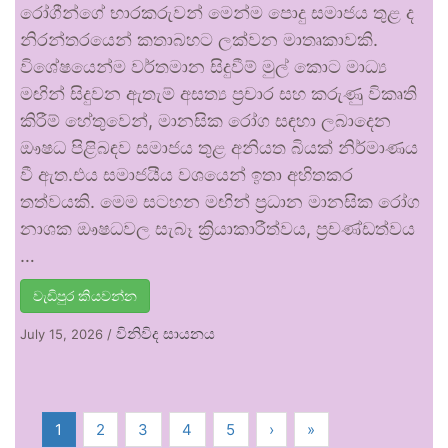
රෝගීන්ගේ භාරකරුවන් මෙන්ම පොදු සමාජය තුළ ද
නිරන්තරයෙන් කතාබහට ලක්වන මාතෘකාවකි.
විශේෂයෙන්ම වර්තමාන සිදුවීම් මුල් කොට මාධ්‍ය
මඟින් සිදුවන ඇතැම් අසත්‍ය ප්‍රචාර සහ කරුණු විකෘති
කිරීම් හේතුවෙන්, මානසික රෝග සඳහා ලබාදෙන
ඖෂධ පිළිබඳව සමාජය තුළ අනියත බියක් නිර්මාණය
වී ඇත.එය සමාජයීය වශයෙන් ඉතා අහිතකර
තත්වයකි. මෙම සටහන මඟින් ප්‍රධාන මානසික රෝග
නාශක ඖෂධවල සැබෑ ක්‍රියාකාරීත්වය, ප්‍රචණ්ඩත්වය
…
වැඩිපුර කියවන්න
විනිවිද සායනය
July 15, 2026
/
1
2
3
4
5
›
»