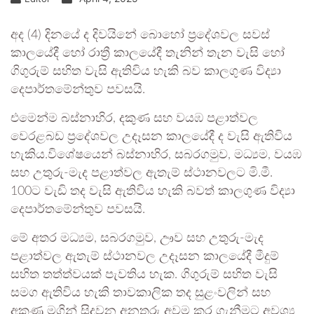
අද (4) දිනයේ ද දිවයිනේ බොහෝ ප්‍රදේශවල සවස්
කාලයේදී හෝ රාත්‍රී කාලයේදී තැනින් තැන වැසි හෝ
ගිගුරුම් සහිත වැසි ඇතිවිය හැකි බව කාලගුණ විද්‍යා
දෙපාර්තමේන්තුව පවසයි.
එමෙන්ම බස්නාහිර, දකුණ සහ වයඹ පළාත්වල
වෙරළබඩ ප්‍රදේශවල උදෑසන කාලයේදී ද වැසි ඇතිවිය
හැකිය.විශේෂයෙන් බස්නාහිර, සබරගමුව, මධ්‍යම, වයඹ
සහ උතුරු-මැද පළාත්වල ඇතැම් ස්ථානවලට මි.මී.
100ට වැඩි තද වැසි ඇතිවිය හැකි බවත් කාලගුණ විද්‍යා
දෙපාර්තමේන්තුව පවසයි.
මේ අතර මධ්‍යම, සබරගමුව, ඌව සහ උතුරු-මැද
පළාත්වල ඇතැම් ස්ථානවල උදෑසන කාලයේදී මීදුම්
සහිත තත්ත්වයක් පැවතිය හැක. ගිගුරුම් සහිත වැසි
සමග ඇතිවිය හැකි තාවකාලික තද සුළංවලින් සහ
අකුණු මගින් සිදුවන අනතුරු අවම කර ගැනීමට අවශ්‍ය