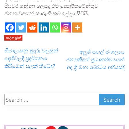
පියවර ගන්නා ලෙසද එම දෙපාර්තමේන්තුව
ජනතාවගෙන් කාරුණිකව ඉල්ලා සිටියි.
කාලීන පුවත්
හිමාලයානු දුඹුරු වලසුන්
අලුත් සහල් මංගල්‍යය
දෙහිවලදී ප්‍රදර්ශනය
ජනපතිගේ ප්‍රධානත්වයෙන්
කිරීමෙන් පලක් තිබේද?
අද ශ්‍රි මහා බෝධිය අභියසදී