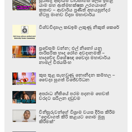
සුරාබදු ආදායම වාර්තාගත ලෙස ඉහළ
යාම සහ ආත්මභක්ෂක උරගයාගේ
කතාව – ආචාර්ය ප්‍රණීත් අභයසුන්දර
හිටපු මානව විද්‍යා මහාචාර්ය
විශ්වවිද්‍යාල කඩඉම් ලකුණු නිකුත් කෙරේ
ප්‍රවේසම් වන්න; එල් නිනෝ යනු
පාරිසරික හෘද රෝග අවදානමකි –
හෘදවේද විශේෂඥ වෛද්‍ය මහාචාර්ය
නාමල් විජයසිංහ
කුස තුළ සැඟවුණු නොනිදන කම්හල –
වෛද්‍ය සුගත් විජේවර්ධන
අපරාධ නීතියේ පරම පදනම හෙවත්
වරදට සරිලන දඬුවම
විනිසුරුවන්ගේ විශ්‍රාම වයස දීර්ඝ කිරීම
“දොවාගත් කිරි කළයට ගොම මුසු
කිරීමක්”