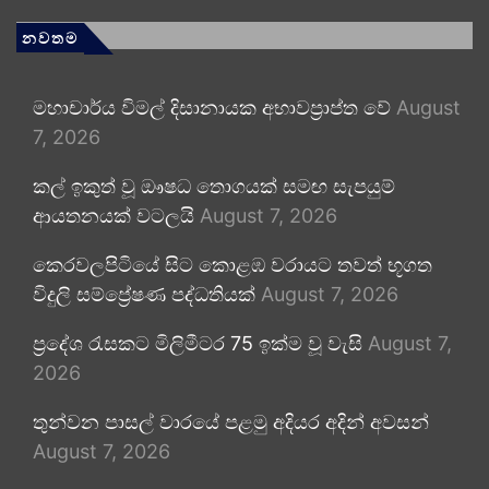
නවතම
මහාචාර්ය විමල් දිසානායක අභාවප්‍රාප්ත වේ
August
7, 2026
කල් ඉකුත් වූ ඖෂධ තොගයක් සමඟ සැපයුම්
ආයතනයක් වටලයි
August 7, 2026
කෙරවලපිටියේ සිට කොළඹ වරායට තවත් භූගත
විදුලි සම්ප්‍රේෂණ පද්ධතියක්
August 7, 2026
ප්‍රදේශ රැසකට මිලිමීටර 75 ඉක්ම වූ වැසි
August 7,
2026
තුන්වන පාසල් වාරයේ පළමු අදියර අදින් අවසන්
August 7, 2026