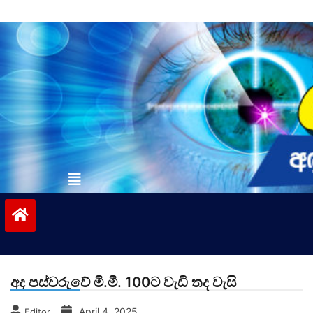
Skip
to
content
vinivida.lk
අද පස්වරුවේ මි.මී. 100ට වැඩි තද වැසි
April 4, 2025
Editor