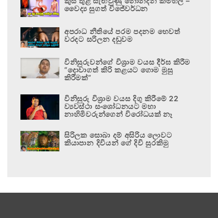
කුස තුළ සැඟවුණු නොනිදන කම්හල –
වෛද්‍ය සුගත් විජේවර්ධන
අපරාධ නීතියේ පරම පදනම හෙවත්
වරදට සරිලන දඬුවම
විනිසුරුවන්ගේ විශ්‍රාම වයස දීර්ඝ කිරීම
“දොවාගත් කිරි කළයට ගොම මුසු
කිරීමක්”
විනිසුරු විශ්‍රාම වයස දිගු කිරීමේ 22
ව්‍යවස්ථා සංශෝධනයට මහා
නාහිමිවරුන්ගෙන් විරෝධයක් නෑ
සිරිලක සොබා දම් අසිරිය ලොවට
කියාපාන දිවියන් ගේ දිවි සුරකිමු