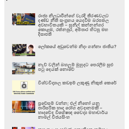
රාජ්‍ය නිලධාරීන්ගේ වැරදි තීරණවලට
දණ්ඩ නීති සංග්‍රහය යෙදවීම බරපතල
අවභාවිතයකි – සුනිල් කන්නන්ගර
කොළඹ, රත්නපුර, අම්පාර හිටපු මහ
දිසාපති
ලෝකයේ අඩුවෙන්ම නිදා ගන්නා ජාතිය?
නැව් වලින් බහලුම් මුහුදට පෙරලීම සුළු
පටු දෙයක් නොවේ
විශ්වවිද්‍යාල කඩඉම් ලකුණු නිකුත් කෙරේ
ප්‍රවේසම් වන්න; එල් නිනෝ යනු
පාරිසරික හෘද රෝග අවදානමකි –
හෘදවේද විශේෂඥ වෛද්‍ය මහාචාර්ය
නාමල් විජයසිංහ