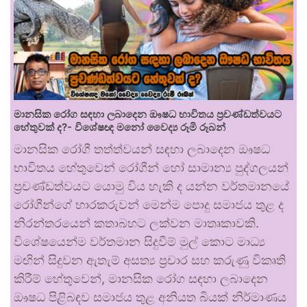
මානසික රෝග සඳහා ලබාදෙන ඖෂධ භාවිතය ප්‍රචණ්ඩත්වයට
හේතුවක් ද?- විශේෂඥ මනෝ වෛද්‍ය රූමි රූබන්
මානසික රෝගී තත්ත්වයන් සඳහා ලබාදෙන ඖෂධ
භාවිතය හේතුවෙන් රෝගීන් හෝ සාමාන්‍ය පුද්ගලයන්
ප්‍රචණ්ඩත්වයට යොමු විය හැකි ද යන්න වර්තමානයේ
රෝගීන්ගේ භාරකරුවන් මෙන්ම පොදු සමාජය තුළ ද
නිරන්තරයෙන් කතාබහට ලක්වන මාතෘකාවකි.
විශේෂයෙන්ම වර්තමාන සිදුවීම් මුල් කොට මාධ්‍ය
මඟින් සිදුවන ඇතැම් අසත්‍ය ප්‍රචාර සහ කරුණු විකෘති
කිරීම් හේතුවෙන්, මානසික රෝග සඳහා ලබාදෙන
ඖෂධ පිළිබඳව සමාජය තුළ අනියත බියක් නිර්මාණය