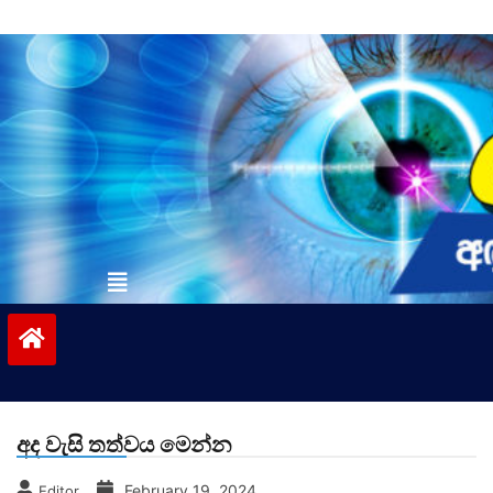
Skip
to
content
vinivida.lk
අද වැසි තත්වය මෙන්න
February 19, 2024
Editor