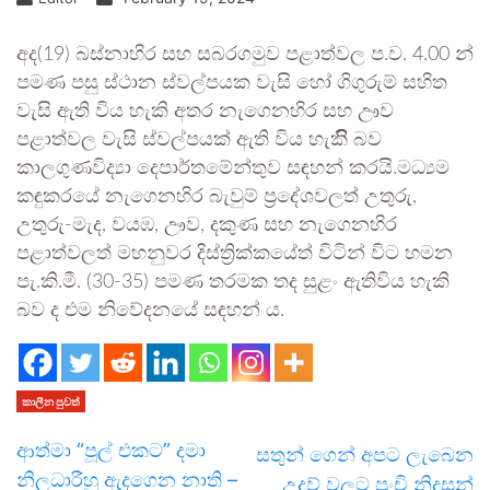
අද(19) බස්නාහිර සහ සබරගමුව පළාත්වල ප.ව. 4.00 න්
පමණ පසු ස්ථාන ස්වල්පයක වැසි හෝ ගිගුරුම් සහිත
වැසි ඇති විය හැකි අතර නැගෙනහිර සහ ඌව
පළාත්වල වැසි ස්වල්පයක් ඇති විය හැකිිි බව
කාලගුණවිද්‍යා දෙපාර්තමේන්තුව සඳහන් කරයි.මධ්‍යම
කඳුකරයේ නැගෙනහිර බැවුම් ප්‍රදේශවලත් උතුරු,
උතුරු-මැද, වයඹ, ඌව, දකුණ සහ නැගෙනහිර
පළාත්වලත් මහනුවර දිස්ත්‍රික්කයේත් විටින් විට හමන
පැ.කි.මී. (30-35) පමණ තරමක තද සුළං ඇතිවිය හැකි
බව ද එම නිවේදනයේ සඳහන් ය.
කාලීන පුවත්
ආත්මා “පූල් එකට” දමා
සතුන් ගෙන් අපට ලැබෙන
නිලධාරීහු ඇදගෙන නාති –
උදව් වලට පුංචි නිදසුන්