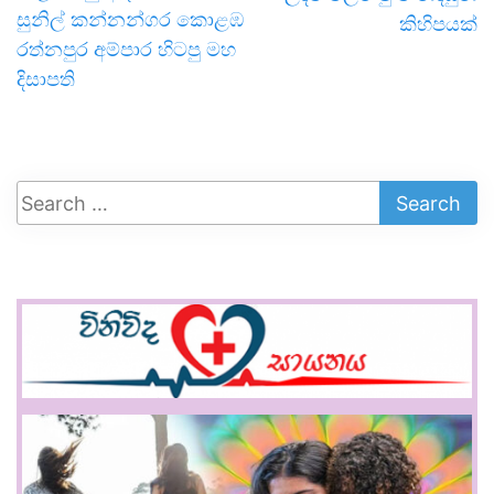
සුනිල් කන්නන්ගර කොළඹ
කිහිපයක්
රත්නපුර අම්පාර හිටපු මහ
දිසාපති