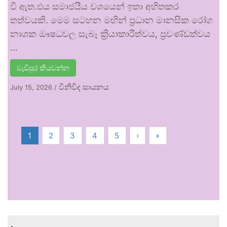
වී ඇත.එය සමාජයීය වශයෙන් ඉතා අහිතකර
තත්වයකි. මෙම සටහන මඟින් ප්‍රධාන මානසික රෝග
නාශක ඖෂධවල සැබෑ ක්‍රියාකාරීත්වය, ප්‍රචණ්ඩත්වය
…
වැඩිපුර කියවන්න
විනිවිද සායනය
July 15, 2026
/
1
2
3
4
5
›
»
.