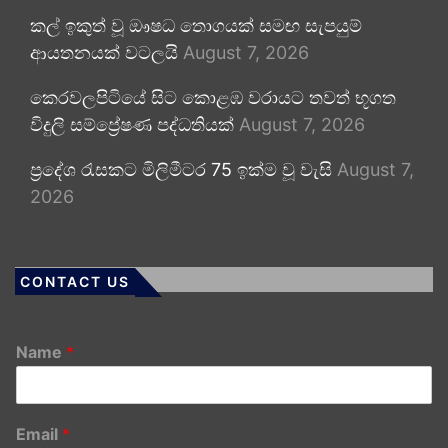
කල් ඉකුත් වූ ඖෂධ තොගයක් සමඟ සැපයුම්
ආයතනයක් වටලයි
August 7, 2026
කෙරවලපිටියේ සිට කොළඹ වරායට තවත් භූගත
විදුලි සම්ප්‍රේෂණ පද්ධතියක්
August 7, 2026
ප්‍රදේශ රැසකට මිලිමීටර 75 ඉක්ම වූ වැසි
August 7,
2026
CONTACT US
Name
*
Email
*