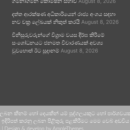
ගමනාගමන කොමිෂන් සභාව
August 8, 2026
දත්ත ආරක්ෂණ අධිකාරියෙන් රාජ්‍ය අංශය සඳහා
නව චක්‍ර ලේඛයක් නිකුත් කරයි
August 8, 2026
විනිසුරුවරුන්ගේ විශ්‍රාම වයස දීර්ඝ කිරීමේ
සංශෝධනයට ජනමත විචාරණයක් අවශ්‍ය
වුවහොත් ඊට සූදානම්
August 8, 2026
 ලබන කිනම් හෝ දෙයකින් යම් පුද්ගලයකුට හෝ පාර්ශවයකට
දිරිපත් කරනු ලබන පිළිතුරු පළකිරීමට මෙම වෙබ් අඩවිය ආච
 |
Design & develop by AmpleThemes