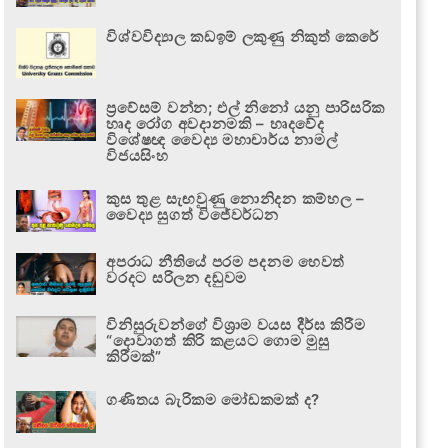
විශ්වවිද්‍යාල කඩඉම් ලකුණු නිකුත් කෙරේ
ප්‍රවේසම් වන්න; එල් නිනෝ යනු පාරිසරික
හෘද රෝග අවදානමකි – හෘදවේද
විශේෂඥ වෛද්‍ය මහාචාර්ය නාමල්
විජයසිංහ
කුස තුළ සැඟවුණු නොනිදන කම්හල –
වෛද්‍ය සුගත් විජේවර්ධන
අපරාධ නීතියේ පරම පදනම හෙවත්
වරදට සරිලන දඬුවම
විනිසුරුවන්ගේ විශ්‍රාම වයස දීර්ඝ කිරීම
“දොවාගත් කිරි කළයට ගොම මුසු
කිරීමක්”
ගණිතය බැරිකම මෝඩකමක් ද?