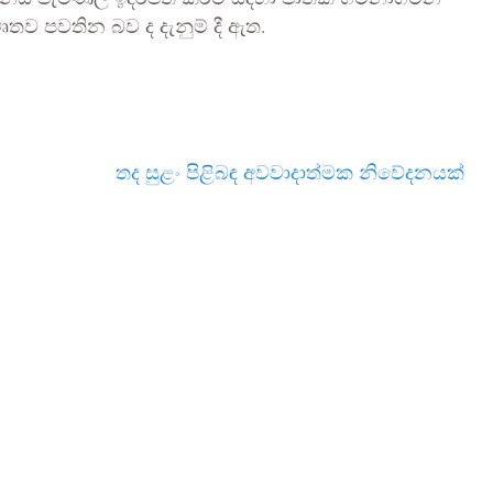
ව පවතින බව ද දැනුම් දී ඇත.
තද සුළං පිළිබඳ අවවාදාත්මක නිවේදනයක්