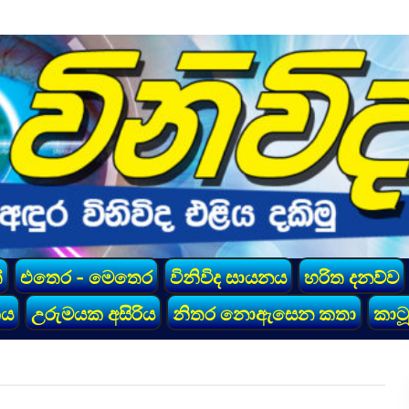
්
එතෙර - මෙතෙර
විනිවිද සායනය
හරිත දනව්ව
කය
උරුමයක අසිරිය
නිතර නොඇසෙන කතා
කාටූ