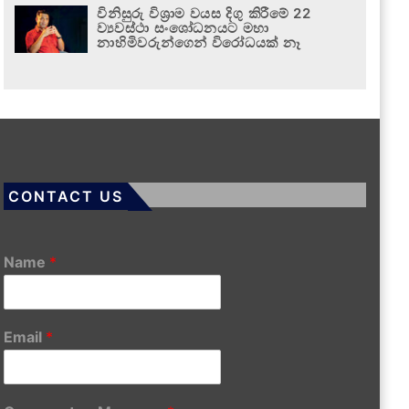
විනිසුරු විශ්‍රාම වයස දිගු කිරීමේ 22
ව්‍යවස්ථා සංශෝධනයට මහා
නාහිමිවරුන්ගෙන් විරෝධයක් නෑ
CONTACT US
Name
*
Email
*