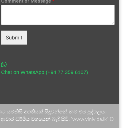
Comment or Message
*
Submit
Chat on WhatsApp (+94 77 359 6107)
 යම්කිසි අගතියක් සිදුවන්නේ නම් එම පුද්ගලයා
ාර ධර්මීය වශයෙන් බැඳී සිටී. 'www.vinivida.lk' ©