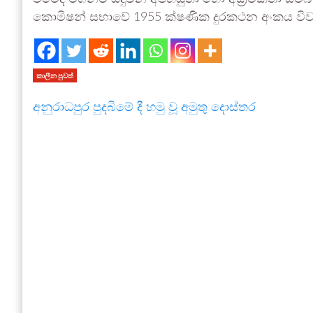
කොමිෂන් සභාවේ 1955 ක්ෂණික දුරකථන අංකය විවෘත
කාලීන පුවත්
අනුරාධපුර පුදබිමේ දී හමු වූ අමුතු දොස්තර