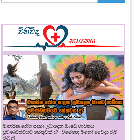
මානසික රෝග සඳහා ලබාදෙන ඖෂධ භාවිතය
ප්‍රචණ්ඩත්වයට හේතුවක් ද?- විශේෂඥ මනෝ වෛද්‍ය රූමි
රූබන්