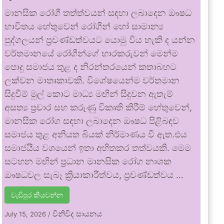
මානසික රෝගී තත්ත්වයන් සඳහා ලබාදෙන ඖෂධ
භාවිතය හේතුවෙන් රෝගීන් හෝ සාමාන්‍ය
පුද්ගලයන් ප්‍රචණ්ඩත්වයට යොමු විය හැකි ද යන්න
වර්තමානයේ රෝගීන්ගේ භාරකරුවන් මෙන්ම
පොදු සමාජය තුළ ද නිරන්තරයෙන් කතාබහට
ලක්වන මාතෘකාවකි. විශේෂයෙන්ම වර්තමාන
සිදුවීම් මුල් කොට මාධ්‍ය මඟින් සිදුවන ඇතැම්
අසත්‍ය ප්‍රචාර සහ කරුණු විකෘති කිරීම් හේතුවෙන්,
මානසික රෝග සඳහා ලබාදෙන ඖෂධ පිළිබඳව
සමාජය තුළ අනියත බියක් නිර්මාණය වී ඇත.එය
සමාජයීය වශයෙන් ඉතා අහිතකර තත්වයකි. මෙම
සටහන මඟින් ප්‍රධාන මානසික රෝග නාශක
ඖෂධවල සැබෑ ක්‍රියාකාරීත්වය, ප්‍රචණ්ඩත්වය …
වැඩිපුර කියවන්න
විනිවිද සායනය
July 15, 2026
/