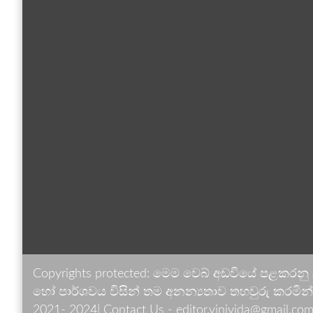
Copyrights protected: මෙම වෙබ් අඩවියේ පළකරනු
හෝ පාර්ශවය විසින් තම අනන්‍යතාව තහවුරු කරමින් ඉ
2021- 2024| Contact Us - editor.vinivida@gmail.com