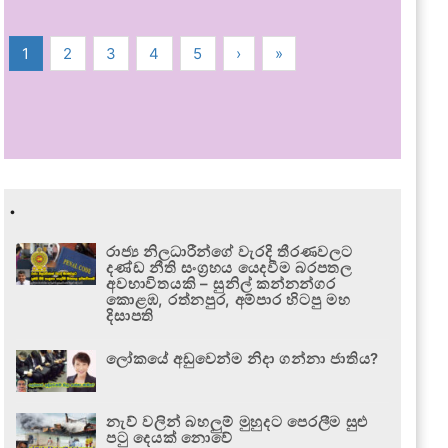
1
2
3
4
5
›
»
.
රාජ්‍ය නිලධාරීන්ගේ වැරදි තීරණවලට
දණ්ඩ නීති සංග්‍රහය යෙදවීම බරපතල
අවභාවිතයකි – සුනිල් කන්නන්ගර
කොළඹ, රත්නපුර, අම්පාර හිටපු මහ
දිසාපති
ලෝකයේ අඩුවෙන්ම නිදා ගන්නා ජාතිය?
නැව් වලින් බහලුම් මුහුදට පෙරලීම සුළු
පටු දෙයක් නොවේ