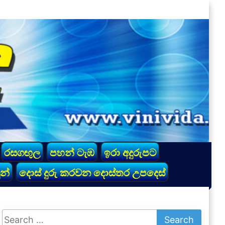
රසගඟුල
පහන් ටැඹ
ඉරා අදුරුපට
න්
දොස් දුරු කරවන දොස්තර උපදෙස්