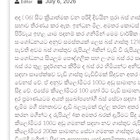
July 6, 2026
Editor
අද ( 06) සිට ක්‍රියාත්මක වන පරිදි දිවයින පුරා 
සභාව තීරණය කර ඇත. ඉන්ධන මිල, අමතර කොටස් මිල,
පිරිවැය ඉහළ යාම පදනම් කර ගනිමින් මෙම වාර්ෂික
සංශෝධනයට අනුව සමස්තයක් ලෙස බස් ගාස්තු 12%ක
පැවති අවම බස් ගාස්තුව රුපියල් 4කින් වැඩි වී රුප
සංශෝධනය සියලුම පෞද්ගලික සහ ලංගම බස් රථ ස
බස් රථ තුළ ප්‍රදර්ශනය කිරීම ද බස් රථ හිමියන්ට 
සඳහා සාපේක්ෂව වැඩි ගාස්තු වැඩිවීමක් සිදුවන අතර ස
වෙනස් වේ. ඒ අනුව කිලෝමීටර 100ට අඩු සාමාන්‍ය
සිදු වේ. එසේම කිලෝමීටර 100 හෝ ඊට වැඩි සාමාන්‍
දුර ප්‍රමාණයටම අයත් සුඛෝපභෝගී බස් සේවා සඳහා 
දැමීම මගී ජනතාවට දැඩි බලපෑමක් එල්ල කරන අතර අව
කරන මගීන්ට ද රුපියල් 4ක අමතර බරක් දැරීමට සිදු
කිලෝමීටර 100ට අඩු ගමනක් සඳහා නව ගාස්තුව රුප
කිලෝමීටර 200ක සාමාන්‍ය සේවා ගමනක ගාස්තුව රුපි
වීමේදී මගීන්ට සිදුවන අපහසුතා හෝ අක්‍රමිකතා සම්