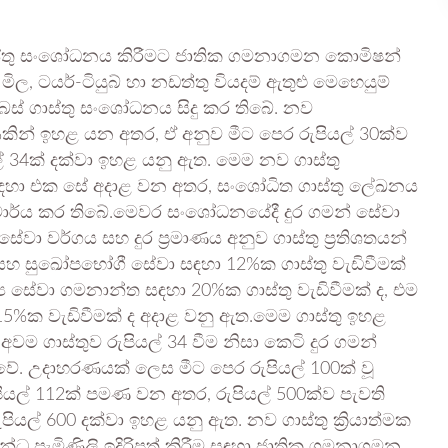
බස් ගාස්තු සංශෝධනය කිරීමට ජාතික ගමනාගමන කොමිෂන්
 ටයර්-ටියුබ් හා නඩත්තු වියදම් ඇතුළු මෙහෙයුම්
 බස් ගාස්තු සංශෝධනය සිදු කර තිබේ. නව
ින් ඉහළ යන අතර, ඒ අනුව මීට පෙර රුපියල් 30ක්ව
ියල් 34ක් දක්වා ඉහළ යනු ඇත. මෙම නව ගාස්තු
ඳහා එක සේ අදාළ වන අතර, සංශෝධිත ගාස්තු ලේඛනය
අනිවාර්ය කර තිබේ.මෙවර සංශෝධනයේදී දුර ගමන් සේවා
ේවා වර්ගය සහ දුර ප්‍රමාණය අනුව ගාස්තු ප්‍රතිශතයන්
 සහ සුඛෝපභෝගී සේවා සඳහා 12%ක ගාස්තු වැඩිවීමක්
ය සේවා ගමනාන්ත සඳහා 20%ක ගාස්තු වැඩිවීමක් ද, එම
15%ක වැඩිවීමක් ද අදාළ වනු ඇත.මෙම ගාස්තු ඉහළ
ම ගාස්තුව රුපියල් 34 වීම නිසා කෙටි දුර ගමන්
 වේ. උදාහරණයක් ලෙස මීට පෙර රුපියල් 100ක් වූ
ියල් 112ක් පමණ වන අතර, රුපියල් 500ක්ව පැවති
යල් 600 දක්වා ඉහළ යනු ඇත. නව ගාස්තු ක්‍රියාත්මක
බන්ධ පැමිණිලි ඉදිරිපත් කිරීම සඳහා ජාතික ගමනාගමන