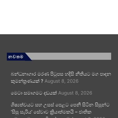
නවතම
බන්ධනාගාර මරණ පිටුපස හදිසි නීතියට මග පාදන
කුමන්ත්‍රණයක් ?
August 8, 2026
මෙටා සමාගමට දඩයක්
August 8, 2026
ශිෂ්‍යත්වයට සහ උසස් පෙළට පෙනී සිටින සිසුන්ට
‘සිසු සැරිය’ සේවාව ක්‍රියාත්මකයි – ජාතික