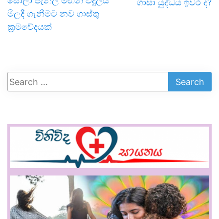
සෝලා පැනල මඟින් විදුලිය
ගාසා යුද්ධය ඉවර ද?
මිලදී ගැනීමට නව ගාස්තු
ක්‍රමවේදයක් ‍