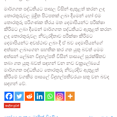
මාර්ගගත පද්ධතියට පාසල විසින් ඇතුළත් කරන ලද
තොරතුරුවල මුද්‍රිත පිටපතක් ලබා දීමෙන් හෝ එම
තොරතුරු පරිගණක තිරය මත දෙමාපියන්ට පරීක්ෂා
කිරීමට ලබා දීමෙන් මාර්ගගත පද්ධතියට ඇතුළත් කරන
ලද තොරතුරුවල නිවැරදිතාව පරීක්ෂා කිරීමට
දෙමාපියන්ට අවස්ථාව ලබා දී ඒ බව දෙමාපියන්ගේ
අත්සන ලබාගෙන සහතික කර ගත යුතු බවත් මෙම
අත්සන් ලේඛන විදුහල්පති විසින් පාසලේ සුරක්ෂිතව
තබා ගත යුතු බවත් සඳහන් වන නව චක්‍රලේඛයේ
මාර්ගගත පද්ධතියට තොරතුරු නිවැරදිව ඇතුළත්
කිරීමේ වගකීම පාසලේ විදුහල්පතිවරයා සතු වන බවද
සඳහන් වේ.
කාලීන පුවත්