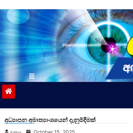
Skip
to
content
vinivida.lk
අධ්‍යාපන අමාත්‍යාංශයෙන් දැනුම්දීමක්
October 15, 2025
Editor