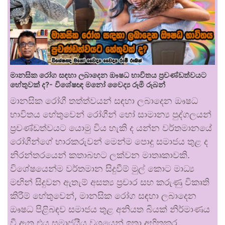
මානසික රෝග සඳහා ලබාදෙන ඖෂධ භාවිතය ප්‍රචණ්ඩත්වයට
හේතුවක් ද?- විශේෂඥ මනෝ වෛද්‍ය රූමි රූබන්
මානසික රෝගී තත්ත්වයන් සඳහා ලබාදෙන ඖෂධ
භාවිතය හේතුවෙන් රෝගීන් හෝ සාමාන්‍ය පුද්ගලයන්
ප්‍රචණ්ඩත්වයට යොමු විය හැකි ද යන්න වර්තමානයේ
රෝගීන්ගේ භාරකරුවන් මෙන්ම පොදු සමාජය තුළ ද
නිරන්තරයෙන් කතාබහට ලක්වන මාතෘකාවකි.
විශේෂයෙන්ම වර්තමාන සිදුවීම් මුල් කොට මාධ්‍ය
මඟින් සිදුවන ඇතැම් අසත්‍ය ප්‍රචාර සහ කරුණු විකෘති
කිරීම් හේතුවෙන්, මානසික රෝග සඳහා ලබාදෙන
ඖෂධ පිළිබඳව සමාජය තුළ අනියත බියක් නිර්මාණය
වී ඇත.එය සමාජයීය වශයෙන් ඉතා අහිතකර