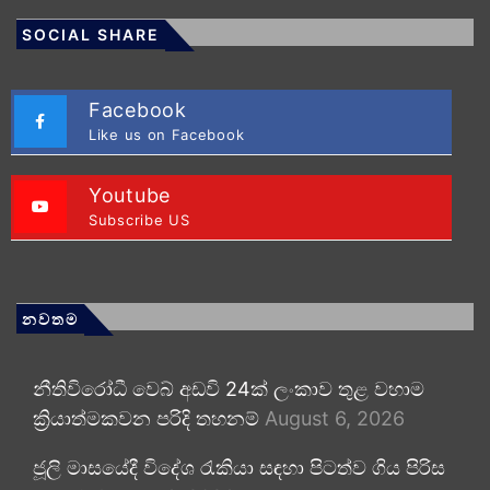
SOCIAL SHARE
Facebook
Like us on Facebook
Youtube
Subscribe US
නවතම
නීතිවිරෝධී වෙබ් අඩවි 24ක් ලංකාව තුළ වහාම
ක්‍රියාත්මකවන පරිදි තහනම්
August 6, 2026
ජූලි මාසයේදී විදේශ රැකියා සඳහා පිටත්ව ගිය පිරිස