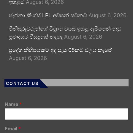
ඉහළට
August 6, 2026
ජැෆ්නා කිංග්ස් LPL අවසන් සටනට
August 6, 2026
විනිසුරුවරුන්ගේ විශ්‍රාම වයස ඉහළ දැමීමෙන් නඩු
ප්‍රමාදයට විසඳුමක් නැහැ
August 6, 2026
ප්‍රදේශ කිහිපයකට අද පැය 05කට ජලය කැපේ
August 6, 2026
CONTACT US
Name
*
Email
*