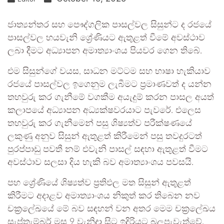
ජාත්‍යන්තර සහ පෞද්ගලික පාසල්වල සිසුන්ට ද රජයේ
පාසල්වල හයවැනි ශ්‍රේණියට ඇතුළත් වීමේ අවස්ථාව
ලබා දීමට අධ්‍යාපන අමාත්‍යාංශය පියවර ගෙන තිබේ.
එම සිසුන්ගේ වයස, සාධන මට්ටම සහ භාෂා හැකියාව
රජයේ පාසල්වල ඉගෙනුම ලැබීමට ප්‍රමාණවත් ද යන්න
තහවුරු කර ගැනීමේ වගකීම අයැදුම් කරන පාසල අයත්
කලාපයේ අධ්‍යාපන අධ්‍යක්ෂවරයාට පැවරේ. එලෙස
තහවුරු කර ගැනීමෙන් පසු ශිෂ්‍යත්ව පරීක්ෂණයේ
ලකුණු අනුව සිසුන් ඇතුළත් කිරීමෙන් පසු තවදුරටත්
පුරප්පාඩු පවතී නම් එවැනි පාසල් සඳහා ඇතුළත් වීමට
අවස්ථාව සලසා දිය හැකි බව අමාත්‍යාංශය පවසයි.
පහ ශ්‍රේණියේ ශිෂ්‍යත්ව ප්‍රතිඵල මත සිසුන් ඇතුළත්
කිරීමට අදාළව අමාත්‍යාංශය නිකුත් කර තිබෙන නව
චක්‍රලේඛයේ මේ බව සඳහන් වන අතර මෙම චක්‍රලේඛය
සැප්තැම්බර් මස 9 වැනිදා සිට ඉදිරියට බලපැවැත්වේ.