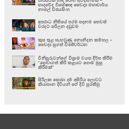
පාරිසරික හෘද රෝග අවදානමකි –
හෘදවේද විශේෂඥ වෛද්‍ය මහාචාර්ය
නාමල් විජයසිංහ
අපරාධ නීතියේ පරම පදනම හෙවත්
වරදට සරිලන දඬුවම
කුස තුළ සැඟවුණු නොනිදන කම්හල –
වෛද්‍ය සුගත් විජේවර්ධන
විනිසුරුවන්ගේ විශ්‍රාම වයස දීර්ඝ කිරීම
“දොවාගත් කිරි කළයට ගොම මුසු
කිරීමක්”
සිරිලක සොබා දම් අසිරිය ලොවට
කියාපාන දිවියන් ගේ දිවි සුරකිමු