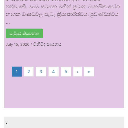
තත්වයකි. මෙම සටහන මඟින් ප්‍රධාන මානසික රෝග
නාශක ඖෂධවල සැබෑ ක්‍රියාකාරීත්වය, ප්‍රචණ්ඩත්වය
…
වැඩිපුර කියවන්න
විනිවිද සායනය
July 15, 2026
/
1
2
3
4
5
›
»
.