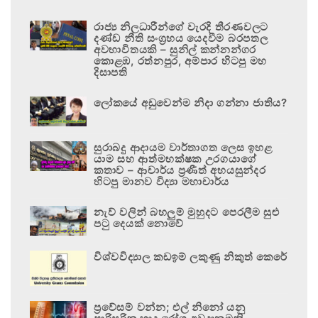
රාජ්‍ය නිලධාරීන්ගේ වැරදි තීරණවලට
දණ්ඩ නීති සංග්‍රහය යෙදවීම බරපතල
අවභාවිතයකි – සුනිල් කන්නන්ගර
කොළඹ, රත්නපුර, අම්පාර හිටපු මහ
දිසාපති
ලෝකයේ අඩුවෙන්ම නිදා ගන්නා ජාතිය?
සුරාබදු ආදායම වාර්තාගත ලෙස ඉහළ
යාම සහ ආත්මභක්ෂක උරගයාගේ
කතාව – ආචාර්ය ප්‍රණීත් අභයසුන්දර
හිටපු මානව විද්‍යා මහාචාර්ය
නැව් වලින් බහලුම් මුහුදට පෙරලීම සුළු
පටු දෙයක් නොවේ
විශ්වවිද්‍යාල කඩඉම් ලකුණු නිකුත් කෙරේ
ප්‍රවේසම් වන්න; එල් නිනෝ යනු