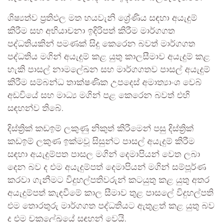
ශිෂ්‍යත්ව ප්‍රතිඵල මත හයවැනි ශ්‍රේණිය සඳහා අයැදුම්
කිරීම සහ අභියාචනා ඉදිරිපත් කිරීම මාර්ගගත
පද්ධතියකින් පමණක් සිදු කෙරෙන බවත් මාර්ගගත
පද්ධතිය මගින් අයැදුම් කළ යුතු කාලසීමාව අයැදුම් කළ
හැකි පාසල් නාමලේඛන සහ මාර්ගගතව පාසල් අයැදුම්
කිරීම සම්බන්ධ තාක්ෂණික උපදෙස් අමාත්‍යාංශ වෙබ්
අඩවියේ සහ මාධ්‍ය මගින් පළ කෙරෙන බවත් එහි
සඳහන්ව තිබේ.
දිස්ත්‍රික් කඩඉම් ලකුණු නිකුත් කිරීමෙන් පසු දිස්ත්‍රික්
කඩඉම් ලකුණ ඉක්මවූ සිසුන්ට පාසල් අයැදුම් කිරීම
සඳහා අයැදුම්පත පාසල මගින් දෙමාපියන් වෙත ලබා
දෙන බව ද එම අයැදුම්පත් දෙමාපියන් මගින් සම්පූර්ණ
කරවා ගැනීමට විදුහල්පතිවරුන් කටයුතු කළ යුතු අතර
අයැදුම්පත් කැඳවීමේ කාල සීමාව තුළ පාසලේ විදුහල්පති
එම තොරතුරු මාර්ගගත පද්ධතියට ඇතුළත් කළ යුතු බව
ද එම චක්‍රලේඛයේ සඳහන් වෙයි.