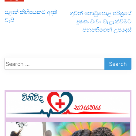
පළාත් කිහිපයකට අදත්
ගුවන් තොටුපොළ පරිශ්‍රයේ
වැසි
දූෂණ වංචා වැළැක්වීමට
ජනපතිගෙන් උපදෙස්