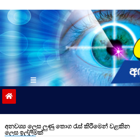
Skip
to
content
vinivida.lk
අනවශ්‍ය ලෙස ලුණු තොග රැස් කිරීමෙන් වළකින
ලෙස ඉල්ලීමක්