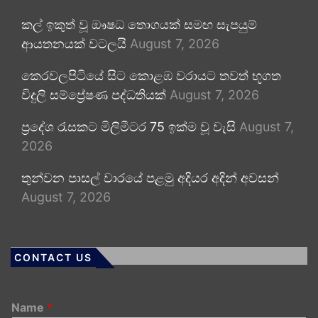
කල් ඉකුත් වූ ඖෂධ තොගයක් සමඟ සැපයුම්
ආයතනයක් වටලයි
August 7, 2026
කෙරවලපිටියේ සිට කොළඹ වරායට තවත් භූගත
විදුලි සම්ප්‍රේෂණ පද්ධතියක්
August 7, 2026
ප්‍රදේශ රැසකට මිලිමීටර 75 ඉක්ම වූ වැසි
August 7,
2026
තුන්වන පාසල් වාරයේ පළමු අදියර අදින් අවසන්
August 7, 2026
CONTACT US
Name
*