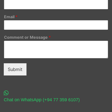
Email
*
Comment or Message
*
Submit
Chat on WhatsApp (+94 77 359 6107)