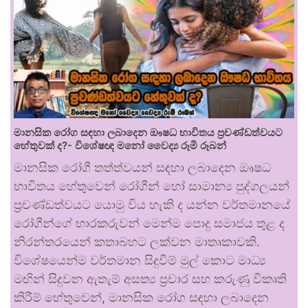
මානසික රෝග සඳහා ලබාදෙන ඖෂධ භාවිතය ප්‍රචණ්ඩත්වයට
හේතුවක් ද?- විශේෂඥ මනෝ වෛද්‍ය රූමි රූබන්
මානසික රෝගී තත්ත්වයන් සඳහා ලබාදෙන ඖෂධ
භාවිතය හේතුවෙන් රෝගීන් හෝ සාමාන්‍ය පුද්ගලයන්
ප්‍රචණ්ඩත්වයට යොමු විය හැකි ද යන්න වර්තමානයේ
රෝගීන්ගේ භාරකරුවන් මෙන්ම පොදු සමාජය තුළ ද
නිරන්තරයෙන් කතාබහට ලක්වන මාතෘකාවකි.
විශේෂයෙන්ම වර්තමාන සිදුවීම් මුල් කොට මාධ්‍ය
මඟින් සිදුවන ඇතැම් අසත්‍ය ප්‍රචාර සහ කරුණු විකෘති
කිරීම් හේතුවෙන්, මානසික රෝග සඳහා ලබාදෙන