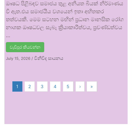
ඖෂධ පිළිබඳව සමාජය තුළ අනියත බියක් නිර්මාණය
වී ඇත.එය සමාජයීය වශයෙන් ඉතා අහිතකර
තත්වයකි. මෙම සටහන මඟින් ප්‍රධාන මානසික රෝග
නාශක ඖෂධවල සැබෑ ක්‍රියාකාරීත්වය, ප්‍රචණ්ඩත්වය
…
වැඩිපුර කියවන්න
විනිවිද සායනය
July 15, 2026
/
1
2
3
4
5
›
»