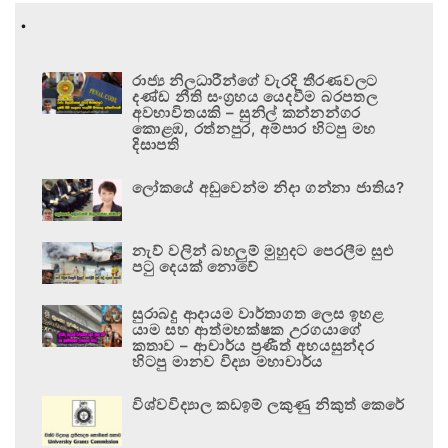
.
රාජ්‍ය නිලධාරීන්ගේ වැරදි තීරණවලට
දණ්ඩ නීති සංග්‍රහය යෙදවීම බරපතල
අවභාවිතයකි – සුනිල් කන්නන්ගර
කොළඹ, රත්නපුර, අම්පාර හිටපු මහ
දිසාපති
ලෝකයේ අඩුවෙන්ම නිදා ගන්නා ජාතිය?
නැව් වලින් බහලුම් මුහුදට පෙරලීම සුළු
පටු දෙයක් නොවේ
සුරාබදු ආදායම වාර්තාගත ලෙස ඉහළ
යාම සහ ආත්මභක්ෂක උරගයාගේ
කතාව – ආචාර්ය ප්‍රණීත් අභයසුන්දර
හිටපු මානව විද්‍යා මහාචාර්ය
විශ්වවිද්‍යාල කඩඉම් ලකුණු නිකුත් කෙරේ