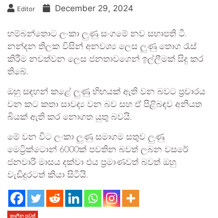
December 29, 2024
Editor
හම්බන්තොට ලංකා ලුණු සංගමේ නව සභාපති ටී.
නන්දන තිලක විසින් අනවශ්‍ය ලෙස ලුණු තොග රැස්
කිරීම නවත්වන ලෙස ජනතාවගෙන් ඉල්ලීමක් සිදු කර
තිබේ.
ඔහු සඳහන් කළේ ලුණු හිඟයක් ඇති වන බවට ප්‍රචාරය
වන කට කතා සාවද්‍ය වන බව සහ ඒ පිළිබඳව අනියත
බියක් ඇති කර නොගත යුතු බවයි.
මේ වන විට ලංකා ලුණු සමාගම සතුව ලුණු
මෙට්‍රික්ටොන් 6000ක් පවතින බවත් ලබන වසරේ
ජනවාරි මාසය දක්වා එය ප්‍රමාණවත් බවත් ඔහු
වැඩිදුරටත් කියා සිටියි.
කාලීන පුවත්