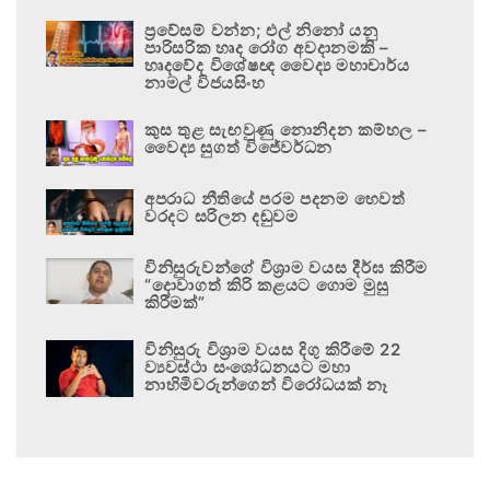
ප්‍රවේසම් වන්න; එල් නිනෝ යනු
පාරිසරික හෘද රෝග අවදානමකි –
හෘදවේද විශේෂඥ වෛද්‍ය මහාචාර්ය
නාමල් විජයසිංහ
කුස තුළ සැඟවුණු නොනිදන කම්හල –
වෛද්‍ය සුගත් විජේවර්ධන
අපරාධ නීතියේ පරම පදනම හෙවත්
වරදට සරිලන දඬුවම
විනිසුරුවන්ගේ විශ්‍රාම වයස දීර්ඝ කිරීම
“දොවාගත් කිරි කළයට ගොම මුසු
කිරීමක්”
විනිසුරු විශ්‍රාම වයස දිගු කිරීමේ 22
ව්‍යවස්ථා සංශෝධනයට මහා
නාහිමිවරුන්ගෙන් විරෝධයක් නෑ