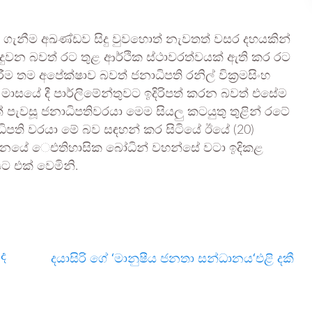
නීම අඛණ්ඩව සිදු වුවහොත් නැවතත් වසර දහයකින්
සිදුවන බවත් රට තුළ ආර්ථික ස්ථාවරත්වයක් ඇති කර රට
 තම අපේක්ෂාව බවත් ජනාධිපති රනිල් වික්‍රමසිංහ
 මාසයේ දී පාර්ලිමේන්තුවට ඉදිරිපත් කරන බවත් එසේම
 පැවසූ ජනාධිපතිවරයා මෙම සියලු කටයුතු තුළින් රටේ
ධිපති වරයා මේ බව සඳහන් කර සිටියේ ඊයේ (20)
්ථානයේ ‌‌ෙඑතිහාසික බෝධින් වහන්සේ වටා ඉදිකළ
ට එක් වෙමිනි.
ද
දයාසිරි ගේ ‘මානුෂීය ජනතා සන්ධානය‘එළි දකී