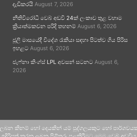
දැඩිකරයි
August 7, 2026
නීතිවිරෝධී වෙබ් අඩවි 24ක් ලංකාව තුළ වහාම
ක්‍රියාත්මකවන පරිදි තහනම්
August 6, 2026
ජූලි මාසයේදී විදේශ රැකියා සඳහා පිටත්ව ගිය පිරිස
ඉහළට
August 6, 2026
ජැෆ්නා කිංග්ස් LPL අවසන් සටනට
August 6,
2026
 ලබන කිනම් හෝ දෙයකින් යම් පුද්ගලයකුට හෝ පාර්ශවයකට
දිරිපත් කරනු ලබන පිළිතුරු පළකිරීමට මෙම වෙබ් අඩවිය ආච