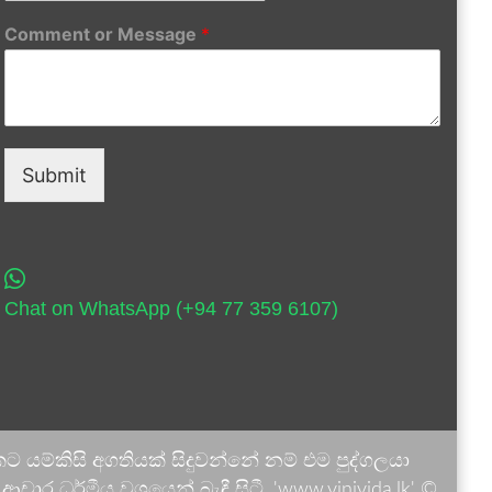
Comment or Message
*
Submit
Chat on WhatsApp (+94 77 359 6107)
 යම්කිසි අගතියක් සිදුවන්නේ නම් එම පුද්ගලයා
ාර ධර්මීය වශයෙන් බැඳී සිටී. 'www.vinivida.lk' ©