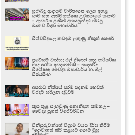
සුරාබදු ආදායම වාර්තාගත ලෙස ඉහළ
යාම සහ ආත්මභක්ෂක උරගයාගේ කතාව
– ආචාර්ය ප්‍රණීත් අභයසුන්දර හිටපු
මානව විද්‍යා මහාචාර්ය
විශ්වවිද්‍යාල කඩඉම් ලකුණු නිකුත් කෙරේ
ප්‍රවේසම් වන්න; එල් නිනෝ යනු පාරිසරික
හෘද රෝග අවදානමකි – හෘදවේද
විශේෂඥ වෛද්‍ය මහාචාර්ය නාමල්
විජයසිංහ
අපරාධ නීතියේ පරම පදනම හෙවත්
වරදට සරිලන දඬුවම
කුස තුළ සැඟවුණු නොනිදන කම්හල –
වෛද්‍ය සුගත් විජේවර්ධන
විනිසුරුවන්ගේ විශ්‍රාම වයස දීර්ඝ කිරීම
“දොවාගත් කිරි කළයට ගොම මුසු
කිරීමක්”