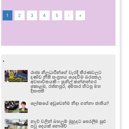
1
2
3
4
5
›
»
.
රාජ්‍ය නිලධාරීන්ගේ වැරදි තීරණවලට
දණ්ඩ නීති සංග්‍රහය යෙදවීම බරපතල
අවභාවිතයකි – සුනිල් කන්නන්ගර
කොළඹ, රත්නපුර, අම්පාර හිටපු මහ
දිසාපති
ලෝකයේ අඩුවෙන්ම නිදා ගන්නා ජාතිය?
නැව් වලින් බහලුම් මුහුදට පෙරලීම සුළු
පටු දෙයක් නොවේ