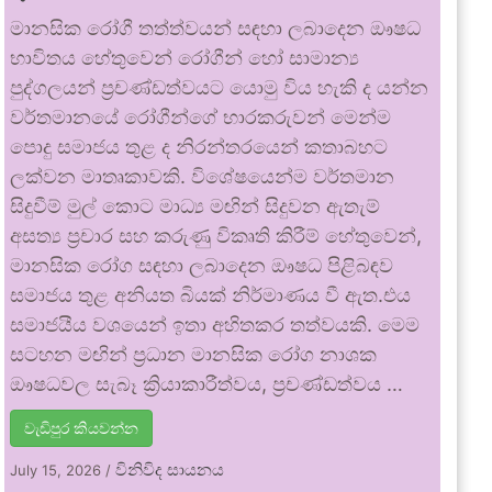
මානසික රෝගී තත්ත්වයන් සඳහා ලබාදෙන ඖෂධ
භාවිතය හේතුවෙන් රෝගීන් හෝ සාමාන්‍ය
පුද්ගලයන් ප්‍රචණ්ඩත්වයට යොමු විය හැකි ද යන්න
වර්තමානයේ රෝගීන්ගේ භාරකරුවන් මෙන්ම
පොදු සමාජය තුළ ද නිරන්තරයෙන් කතාබහට
ලක්වන මාතෘකාවකි. විශේෂයෙන්ම වර්තමාන
සිදුවීම් මුල් කොට මාධ්‍ය මඟින් සිදුවන ඇතැම්
අසත්‍ය ප්‍රචාර සහ කරුණු විකෘති කිරීම් හේතුවෙන්,
මානසික රෝග සඳහා ලබාදෙන ඖෂධ පිළිබඳව
සමාජය තුළ අනියත බියක් නිර්මාණය වී ඇත.එය
සමාජයීය වශයෙන් ඉතා අහිතකර තත්වයකි. මෙම
සටහන මඟින් ප්‍රධාන මානසික රෝග නාශක
ඖෂධවල සැබෑ ක්‍රියාකාරීත්වය, ප්‍රචණ්ඩත්වය …
වැඩිපුර කියවන්න
විනිවිද සායනය
July 15, 2026
/