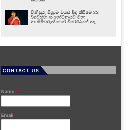
විනිසුරු විශ්‍රාම වයස දිගු කිරීමේ 22
ව්‍යවස්ථා සංශෝධනයට මහා
නාහිමිවරුන්ගෙන් විරෝධයක් නෑ
CONTACT US
Name
*
Email
*