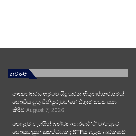
නවතම
ජාත්‍යන්තරය හමුවේ සිදු කරන හිතුවක්කාරකමක්
නොවිය යුතු විනිසුරුවන්ගේ විශ්‍රාම වයස පමා
කිරීම
August 7, 2026
කොළඹ මැගසින් බන්ධනාගාරයේ ‘ඊ’ වාට්ටුවේ
නොසන්සුන් තත්ත්වයක් ; STFය ඇතුළු ආරක්ෂාව