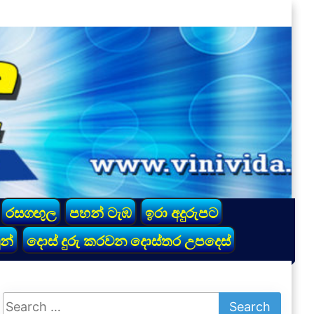
රසගඟුල
පහන් ටැඹ
ඉරා අදුරුපට
න්
දොස් දුරු කරවන දොස්තර උපදෙස්