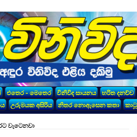
්
එතෙර - මෙතෙර
විනිවිද සායනය
හරිත දනව්ව
කය
උරුමයක අසිරිය
නිතර නොඇසෙන කතා
කාටූ
 රට වැටෙනවා