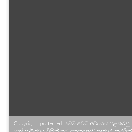
Copyrights protected: මෙම වෙබ් අඩවියේ පළකරනු
හෝ පාර්ශවය විසින් තම අනන්‍යතාව තහවුරු කරමින් ඉ