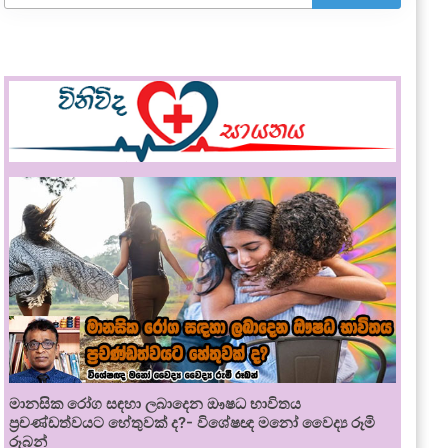
මානසික රෝග සඳහා ලබාදෙන ඖෂධ භාවිතය
ප්‍රචණ්ඩත්වයට හේතුවක් ද?- විශේෂඥ මනෝ වෛද්‍ය රූමි
රූබන්