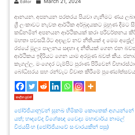
March 21, 2024
Editor
ආනයන, අපනයන පරතරය පියවා ගැනීමට ණය ලබා ගැ
ශ්‍රී ලංකාවට නැවත ආර්ථික අර්බුදයකට මුහුණ දීමට 
කඩිනමින් අපනයන ආර්ථිකයක් කරා පරිවර්තනය කිරීම
මහතා පවසයි.ඊට අදාළව නව නීතියක් ද මෙම අප්‍රේල්
රජයේ මූල්‍ය පාලනය සඳහා ද නීතියක් ගෙන එන බවත්
ආර්ථිකය ඉදිරියට ගෙන යාම අරමුණ බවත් කීය. ජනා
කෑගල්ල, මංගෙදර ටැම්පිට පුරාණ පිරිවෙන් විහාරස
බෝධිඝරය සහ රන්වැට විවෘත කිරීමේ පුණ්‍යෝත්සවය
කාලීන පුවත්
ජෝර්ජියානුවන් සුනඛ හිමිකම් කොතෙක් අගයන්නේ 
යත්; හෘදවේද විශේෂඥ වෛද්‍ය මහාචාර්ය නාමල්
විජයසිංහ (ජෝර්ජියාවේ සංචාරයකින් පසු)