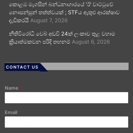
කොළඹ මැගසින් බන්ධනාගාරයේ ‘ඊ’ වාට්ටුවේ
නොසන්සුන් තත්ත්වයක් ; STFය ඇතුළු ආරක්ෂාව
දැඩිකරයි
August 7, 2026
නීතිවිරෝධී වෙබ් අඩවි 24ක් ලංකාව තුළ වහාම
ක්‍රියාත්මකවන පරිදි තහනම්
August 6, 2026
CONTACT US
Name
*
Email
*