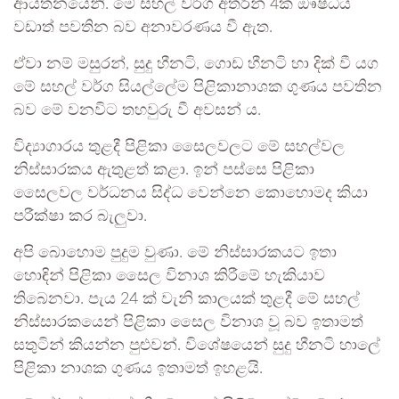
ආයතනයෙනි. මේ සහල් වර්ග අතරින් 4ක ඔෳෂධීය
වඩාත් පවතින බව අනාවරණය වී ඇත.
ඒවා නම් මසුරන්, සුදු හීනටි, ගොඩ හීනටි හා දික් වී යග
මේ සහල් වර්ග සියල්ලේම පිළිකානාශක ගුණය පවතින
බව මේ වනවිට තහවුරු වී අවසන් ය.
විද්‍යාගාරය තුළදී පිළිකා සෛලවලට මේ සහල්වල
නිස්සාරකය ඇතුළත් කළා. ඉන් පස්සෙ පිළිකා
සෛලවල වර්ධනය සිද්ධ වෙන්නෙ කොහොමද කියා
පරීක්ෂා කර බැලුවා.
අපි බොහොම පුදුම වුණා. මේ නිස්සාරකයට ඉතා
හොඳින් පිළිකා සෛල විනාශ කිරීමේ හැකියාව
තිබෙනවා. පැය 24 ක් වැනි කාලයක් තුළදී මේ සහල්
නිස්සාරකයෙන් පිළිකා සෛල විනාශ වූ බව ඉතාමත්
සතුටින් කියන්න පුළුවන්. විශේෂයෙන් සුදු හීනටි හාලේ
පිළිකා නාශක ගුණය ඉතාමත් ඉහළයි.