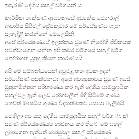
ඉපැරණි දේශීය සහල් වර්ගයන් ය.
කාර්මික තාක්ෂණ ආයතනයේ අධ්‍යක්ෂ ජෙනරාල්
ආචාර්ය සිරිමල් ප්‍රේමකුමාර මේ පර්යේෂණය ගැන
පැහැදිළි කරන්නේ මෙලෙසිනි.
අපේ පර්යේෂණයේ ඉලක්කය වුණේ නිරෝගී ජීවිතයක්
පවත්වාගෙන යන්න අපි කවර වර්ගයේ සහල් වර්ග
තෝරාගත යුතුද කියන කාරණයයි.
අපි මේ සම්බන්ධයෙන් අවුරුදු හත අටක ඉඳන්
පර්යේෂණ පවත්වනවා. අපේ අවශ්‍යතාවය වුණේ අපේ
මුතුන්මිත්තන් පරිහරණය කර ඇති දේශීය සාම්ප්‍රදායික
සහල්වල ඇති ලෙඩ රෝගවලින් මිදී සිටීමේ ගුණය
හෙවත් ඔෳෂධීය ගුණය විද්‍යාත්මකව සොයා බැලීමයි.
මෙහිලා අප සතු දේශීය සාම්ප්‍රදායික සහල් වර්ග 25 ක්
පමණ පර්යේෂණයට භාජනය කර තිබේ. මේ සහල්
ලබාගෙන ඇත්තේ බෝඹුවල සහල් පර්යේෂණ