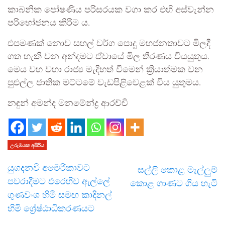
කාබනික පෝෂණීය පරිසරයක වගා කර එහි අස්වැන්න
පරිභෝජනය කිරීම ය.
එපමණක් නොව සහල් වර්ග පොදු මහජනතාවට මිලදී
ගත හැකි වන අන්දමට ඒවායේ මිල තීරණය වියයුතුය.
මෙය වහ වහා රාජ්‍ය මැදිහත් වීමෙන් ක්‍රියාත්මක වන
පුළුල්ල ජාතික මට්ටමේ වැඩපිළිවෙළක් විය යුතුමය.
නඳුන් අමන්ද මනමේන්ද්‍ර ආරච්චි
උරුමයක අසිරිය
යුගදනවි අමෙරිකාවට
සල්ලි කොළ මැල්ලුම්
පවරාදීමට එරෙහිව ඇල්ලේ
කොළ ගාණට ගිය හැටි
ගුණවංශ හිමි සමඟ කාදිනල්
හිමි ශ්‍රේෂ්ඨාධිකරණයට