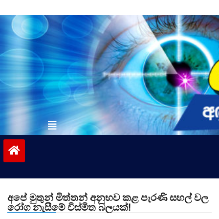
Skip
to
content
vinivida.lk
අපේ මුතුන් මිත්තන් අනුභව කළ පැරණි සහල් වල
රෝග නැසීමේ විස්මිත බලයක්!