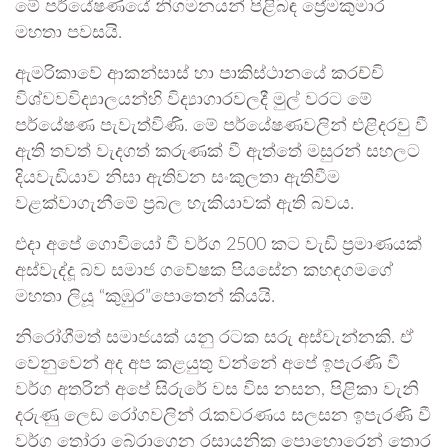
මේ පර්යේෂණයේ නිගමනයන් පිළිබඳ ප්‍රේමකුමාර
මහතා පවසයි.
ඇමරිකාවේ ආකන්සාස් හා පාකිස්ථානයේ කරච්චි
විශ්වවවිද්‍යාලයන්හි විද්‍යාගාරවලදී මුල් වරට මේ
පර්යේෂණ පැවැත්විණි. මේ පර්යේෂණවලින් එළිදරවු වී
ඇති තවත් වැදගත් කරුණක් වී ඇත්තේ මසුරන් සහලට
දියවැඩියාව නිසා ඇතිවන සංකුලතා ඇතිවීම
වළක්වාගැනීමේ ප්‍රබල හැකියාවක් ඇති බවය.
එදා අපේ ගොවියෝ වී වර්ග 2500 කට වැඩි ප්‍රමාණයක්
අස්වැද්දූ බව සමාජ ගවේෂක පියසේන කහඳගමගේ
මහතා ලියූ “කුඹුර”පොතෙන් කියයි.
නිරෝගීමත් සමාජයක් යනු රටක සරු අස්වැන්නකි. ඒ
වෙනුවෙන් අද අප කළයුතු වන්නේ අපේ ඉපැරණි වී
වර්ග අතරින් අපේ සිරුරේ වස විස නසන, පිළිකා වැනි
දරුණු ලෙඩ රෝගවලින් රැකවරණය සලසන ඉපැරණි වී
වර්ග තෝරා බේරාගෙන රසායනික පොහොරෙන් තොර