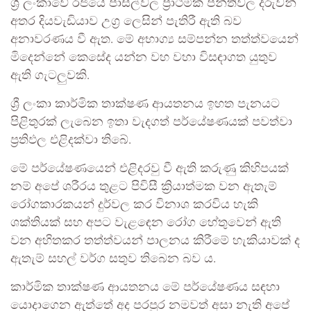
ශ්‍රී ලංකාවේ රජයේ පාසල්වල ප්‍රාථමික පන්තිවල දරුවන්
අතර දියවැඩියාව උග්‍ර ලෙසින් පැතිරී ඇති බව
අනාවරණය වී ඇත. මේ අභාග්‍ය සම්පන්න තත්ත්වයෙන්
මිදෙන්නේ කෙසේද යන්න වහ වහා විසඳාගත යුතුව
ඇති ගැටලුවකි.
ශ්‍රී ලංකා කාර්මික තාක්ෂණ ආයතනය ඉහත පැනයට
පිළිතුරක් ලැබෙන ඉතා වැදගත් පර්යේෂණයක් පවත්වා
ප්‍රතිඵල එළිදක්වා තිබේ.
මේ පර්යේෂණයෙන් එළිදරවු වී ඇති කරුණු කිහිපයක්
නම් අපේ ශරීරය තුළට පිවිසී ක්‍රියාත්මක වන ඇතැම්
රෝගකාරකයන් දුර්වල කර විනාශ කරවිය හැකි
ශක්තියක් සහ අපට වැළඳෙන රෝග හේතුවෙන් ඇති
වන අහිතකර තත්ත්වයන් පාලනය කිරීමේ හැකියාවක් ද
ඇතැම් සහල් වර්ග සතුව තිබෙන බව ය.
කාර්මික තාක්ෂණ ආයතනය මේ පර්යේෂණය සඳහා
යොදාගෙන ඇත්තේ අද පරපුර නමවත් අසා නැති අපේ