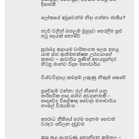
දිසාපති
ලෝකයේ අඩුවෙන්ම නිදා ගන්නා ජාතිය?
නැව් වලින් බහලුම් මුහුදට පෙරලීම සුළු
පටු දෙයක් නොවේ
සුරාබදු ආදායම වාර්තාගත ලෙස ඉහළ
යාම සහ ආත්මභක්ෂක උරගයාගේ
කතාව – ආචාර්ය ප්‍රණීත් අභයසුන්දර
හිටපු මානව විද්‍යා මහාචාර්ය
විශ්වවිද්‍යාල කඩඉම් ලකුණු නිකුත් කෙරේ
ප්‍රවේසම් වන්න; එල් නිනෝ යනු
පාරිසරික හෘද රෝග අවදානමකි –
හෘදවේද විශේෂඥ වෛද්‍ය මහාචාර්ය
නාමල් විජයසිංහ
අපරාධ නීතියේ පරම පදනම හෙවත්
වරදට සරිලන දඬුවම
කුස තුළ සැඟවුණු නොනිදන කම්හල –