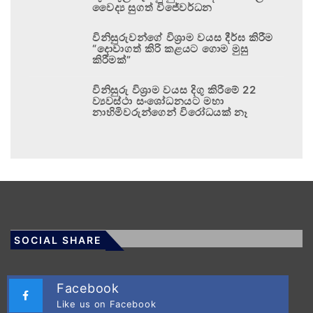
වෛද්‍ය සුගත් විජේවර්ධන
විනිසුරුවන්ගේ විශ්‍රාම වයස දීර්ඝ කිරීම
“දොවාගත් කිරි කළයට ගොම මුසු
කිරීමක්”
විනිසුරු විශ්‍රාම වයස දිගු කිරීමේ 22
ව්‍යවස්ථා සංශෝධනයට මහා
නාහිමිවරුන්ගෙන් විරෝධයක් නෑ
SOCIAL SHARE
Facebook
Like us on Facebook