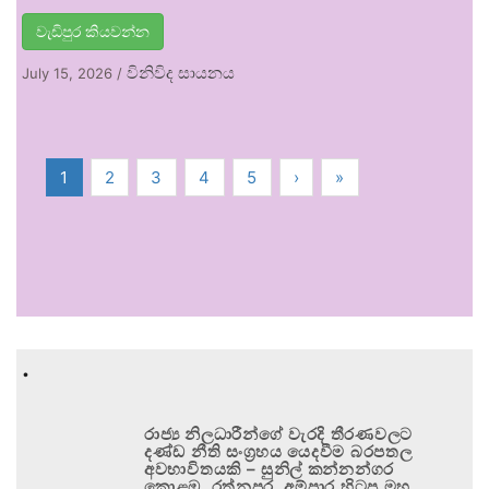
වැඩිපුර කියවන්න
විනිවිද සායනය
July 15, 2026
/
1
2
3
4
5
›
»
.
රාජ්‍ය නිලධාරීන්ගේ වැරදි තීරණවලට
දණ්ඩ නීති සංග්‍රහය යෙදවීම බරපතල
අවභාවිතයකි – සුනිල් කන්නන්ගර
කොළඹ, රත්නපුර, අම්පාර හිටපු මහ