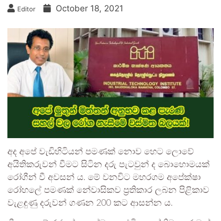
October 18, 2021
Editor
අද අපේ වැඩිහිටියන් පමණක් නොව හෙට ලොවේ
අයිතිකරුවන් වීමට සිටින දරු පැටවුන් ද බොහොමයක්
රෝගීන් වී අවසන් ය. මේ වනවිට මහරගම අපේක්ෂා
රෝහලේ පමණක් නේවාසිකව ප්‍රතිකාර ලබන පිළිකාව
වැළඳුණු දරුවන් ගණන 200 කට ආසන්න ය.