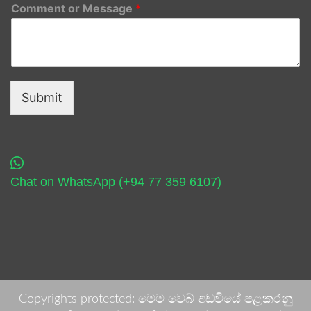
Comment or Message
*
Submit
Chat on WhatsApp (+94 77 359 6107)
Copyrights protected: මෙම වෙබ් අඩවියේ පළකරනු