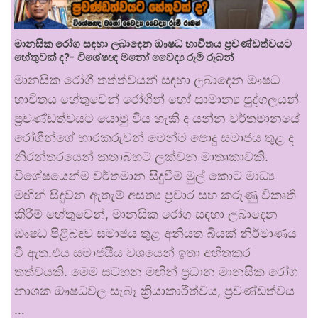
මානසික රෝග සඳහා ලබාදෙන ඖෂධ භාවිතය ප්‍රචණ්ඩත්වයට
හේතුවක් ද?- විශේෂඥ මනෝ වෛද්‍ය රූමි රූබන්
මානසික රෝගී තත්ත්වයන් සඳහා ලබාදෙන ඖෂධ
භාවිතය හේතුවෙන් රෝගීන් හෝ සාමාන්‍ය පුද්ගලයන්
ප්‍රචණ්ඩත්වයට යොමු විය හැකි ද යන්න වර්තමානයේ
රෝගීන්ගේ භාරකරුවන් මෙන්ම පොදු සමාජය තුළ ද
නිරන්තරයෙන් කතාබහට ලක්වන මාතෘකාවකි.
විශේෂයෙන්ම වර්තමාන සිදුවීම් මුල් කොට මාධ්‍ය
මඟින් සිදුවන ඇතැම් අසත්‍ය ප්‍රචාර සහ කරුණු විකෘති
කිරීම් හේතුවෙන්, මානසික රෝග සඳහා ලබාදෙන
ඖෂධ පිළිබඳව සමාජය තුළ අනියත බියක් නිර්මාණය
වී ඇත.එය සමාජයීය වශයෙන් ඉතා අහිතකර
තත්වයකි. මෙම සටහන මඟින් ප්‍රධාන මානසික රෝග
නාශක ඖෂධවල සැබෑ ක්‍රියාකාරීත්වය, ප්‍රචණ්ඩත්වය
…