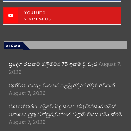
Youtube
Subscribe US
නවතම
ප්‍රදේශ රැසකට මිලිමීටර 75 ඉක්ම වූ වැසි
August 7,
2026
තුන්වන පාසල් වාරයේ පළමු අදියර අදින් අවසන්
August 7, 2026
ජාත්‍යන්තරය හමුවේ සිදු කරන හිතුවක්කාරකමක්
නොවිය යුතු විනිසුරුවන්ගේ විශ්‍රාම වයස පමා කිරීම
August 7, 2026