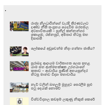
.
රාජ්‍ය නිලධාරීන්ගේ වැරදි තීරණවලට
දණ්ඩ නීති සංග්‍රහය යෙදවීම බරපතල
අවභාවිතයකි – සුනිල් කන්නන්ගර
කොළඹ, රත්නපුර, අම්පාර හිටපු මහ
දිසාපති
ලෝකයේ අඩුවෙන්ම නිදා ගන්නා ජාතිය?
සුරාබදු ආදායම වාර්තාගත ලෙස ඉහළ
යාම සහ ආත්මභක්ෂක උරගයාගේ
කතාව – ආචාර්ය ප්‍රණීත් අභයසුන්දර
හිටපු මානව විද්‍යා මහාචාර්ය
නැව් වලින් බහලුම් මුහුදට පෙරලීම සුළු
පටු දෙයක් නොවේ
විශ්වවිද්‍යාල කඩඉම් ලකුණු නිකුත් කෙරේ