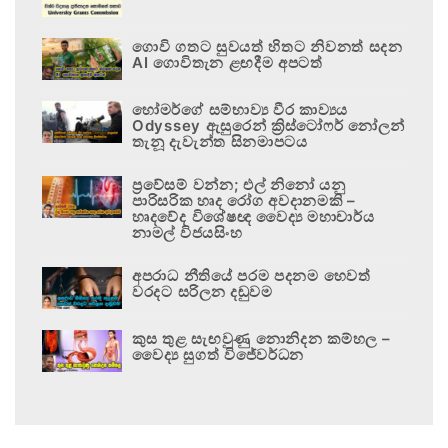
ගොවි ගතට සුවයත් හිතට නිවනත් සදන
AI ගොවිතැන ළඟදීම අපටත්
හෝමර්ගේ සම්භාව්‍ය වීර කාව්‍යය
Odyssey ඇසුරෙන් ක්‍රිස්ටෝෆර් නෝලන්
තැනූ දැවැන්ත සිනමාපටය
ප්‍රවේසම් වන්න; එල් නිනෝ යනු
පාරිසරික හෘද රෝග අවදානමකි –
හෘදවේද විශේෂඥ වෛද්‍ය මහාචාර්ය
නාමල් විජයසිංහ
අපරාධ නීතියේ පරම පදනම හෙවත්
වරදට සරිලන දඬුවම
කුස තුළ සැඟවුණු නොනිදන කම්හල –
වෛද්‍ය සුගත් විජේවර්ධන