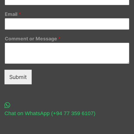
Email
*
Comment or Message
*
Submit
Chat on WhatsApp (+94 77 359 6107)