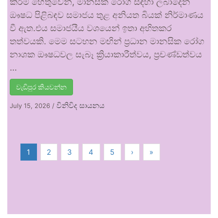
කිරීම් හේතුවෙන්, මානසික රෝග සඳහා ලබාදෙන
ඖෂධ පිළිබඳව සමාජය තුළ අනියත බියක් නිර්මාණය
වී ඇත.එය සමාජයීය වශයෙන් ඉතා අහිතකර
තත්වයකි. මෙම සටහන මඟින් ප්‍රධාන මානසික රෝග
නාශක ඖෂධවල සැබෑ ක්‍රියාකාරීත්වය, ප්‍රචණ්ඩත්වය
…
වැඩිපුර කියවන්න
විනිවිද සායනය
July 15, 2026
/
1
2
3
4
5
›
»