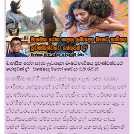
මානසික රෝග සඳහා ලබාදෙන ඖෂධ භාවිතය ප්‍රචණ්ඩත්වයට
හේතුවක් ද?- විශේෂඥ මනෝ වෛද්‍ය රූමි රූබන්
මානසික රෝගී තත්ත්වයන් සඳහා ලබාදෙන ඖෂධ
භාවිතය හේතුවෙන් රෝගීන් හෝ සාමාන්‍ය පුද්ගලයන්
ප්‍රචණ්ඩත්වයට යොමු විය හැකි ද යන්න වර්තමානයේ
රෝගීන්ගේ භාරකරුවන් මෙන්ම පොදු සමාජය තුළ ද
නිරන්තරයෙන් කතාබහට ලක්වන මාතෘකාවකි.
විශේෂයෙන්ම වර්තමාන සිදුවීම් මුල් කොට මාධ්‍ය
මඟින් සිදුවන ඇතැම් අසත්‍ය ප්‍රචාර සහ කරුණු විකෘති