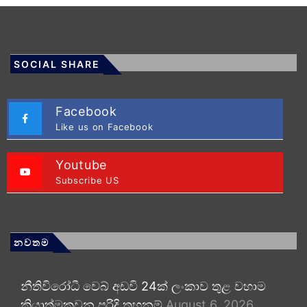
SOCIAL SHARE
Facebook
Like us on Facebook
Youtube
Subscribe US
නවතම
නීතිවිරෝධී වෙබ් අඩවි 24ක් ලංකාව තුළ වහාම
ක්‍රියාත්මකවන පරිදි තහනම්
August 6, 2026