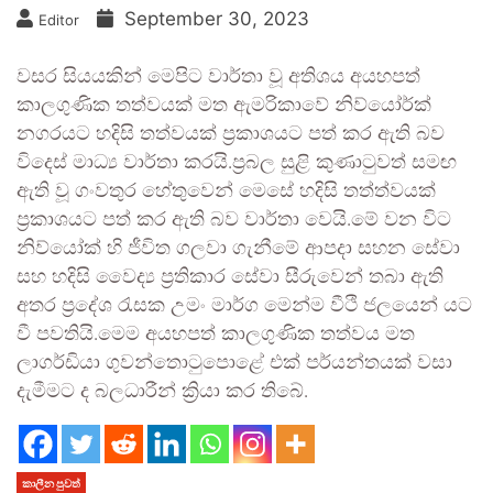
September 30, 2023
Editor
වසර සියයකින් මෙපිට වාර්තා වූ අතිශය අයහපත්
කාලගුණික තත්වයක් මත ඇමරිකාවේ නිව්යෝර්ක්
නගරයට හදිසි තත්වයක් ප්‍රකාශයට පත් කර ඇති බව
විදෙස් මාධ්‍ය වාර්තා කරයි.ප්‍රබල සුළි කුණාටුවත් සමඟ
ඇති වූ ගංවතුර හේතුවෙන් මෙසේ හදිසි තත්ත්වයක්
ප්‍රකාශයට පත් කර ඇති බව වාර්තා වෙයි.මේ වන විට
නිව්යෝක් හි ජීවිත ගලවා ගැනීමේ ආපදා සහන සේවා
සහ හදිසි වෛද්‍ය ප්‍රතිකාර සේවා සීරුවෙන් තබා ඇති
අතර ප්‍රදේශ රැසක උමං මාර්ග මෙන්ම වීථි ජලයෙන් යට
වී පවතියි.මෙම අයහපත් කාලගුණික තත්වය මත
ලාගර්ඩියා ගුවන්තොටුපොළේ එක් පර්යන්තයක් වසා
දැමීමට ද බලධාරීන් ක්‍රියා කර තිබේ.
කාලීන පුවත්