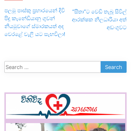
පලමු පාස්කු ප්‍රහාරයෙන් දිවි
“සීතා”ට වෙඩි තැබූ සිවිල්
පිදූ කැනේඩියානු ගුවන්
ආරක්ෂක නිලධාරියා අත්
නියමුවාගේ ස්මාරකයත් අද
අඩංගුවට
වෙරළේ වැලි යට සැඟවිලා!