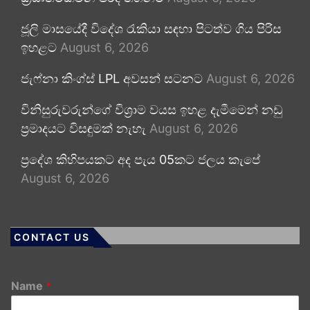
ජූලි මාසයේදී විදේශ රැකියා සඳහා පිටත්ව ගිය පිරිස
ඉහළට
August 6, 2026
ජැෆ්නා කිංග්ස් LPL අවසන් සටනට
August 6, 2026
විනිසුරුවරුන්ගේ විශ්‍රාම වයස ඉහළ දැමීමෙන් නඩු
ප්‍රමාදයට විසඳුමක් නැහැ
August 6, 2026
ප්‍රදේශ කිහිපයකට අද පැය 05කට ජලය කැපේ
August 6, 2026
CONTACT US
Name
*