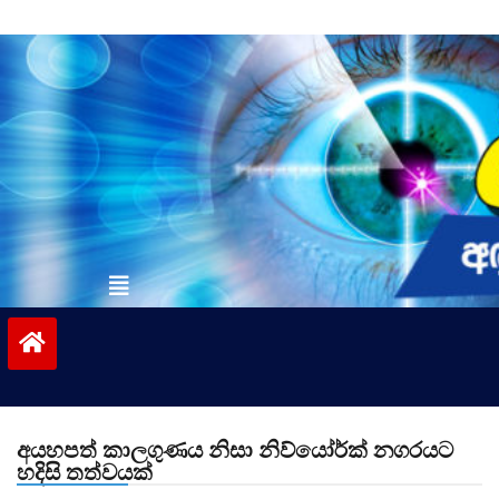
Skip
to
content
vinivida.lk
අයහපත් කාලගුණය නිසා නිව්යෝර්ක් නගරයට
හදිසි තත්වයක්