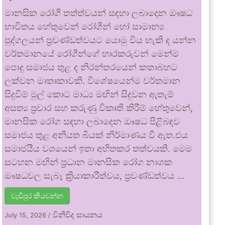
මානසික රෝගී තත්ත්වයන් සඳහා ලබාදෙන ඖෂධ
භාවිතය හේතුවෙන් රෝගීන් හෝ සාමාන්‍ය
පුද්ගලයන් ප්‍රචණ්ඩත්වයට යොමු විය හැකි ද යන්න
වර්තමානයේ රෝගීන්ගේ භාරකරුවන් මෙන්ම
පොදු සමාජය තුළ ද නිරන්තරයෙන් කතාබහට
ලක්වන මාතෘකාවකි. විශේෂයෙන්ම වර්තමාන
සිදුවීම් මුල් කොට මාධ්‍ය මඟින් සිදුවන ඇතැම්
අසත්‍ය ප්‍රචාර සහ කරුණු විකෘති කිරීම් හේතුවෙන්,
මානසික රෝග සඳහා ලබාදෙන ඖෂධ පිළිබඳව
සමාජය තුළ අනියත බියක් නිර්මාණය වී ඇත.එය
සමාජයීය වශයෙන් ඉතා අහිතකර තත්වයකි. මෙම
සටහන මඟින් ප්‍රධාන මානසික රෝග නාශක
ඖෂධවල සැබෑ ක්‍රියාකාරීත්වය, ප්‍රචණ්ඩත්වය …
වැඩිපුර කියවන්න
විනිවිද සායනය
July 15, 2026
/