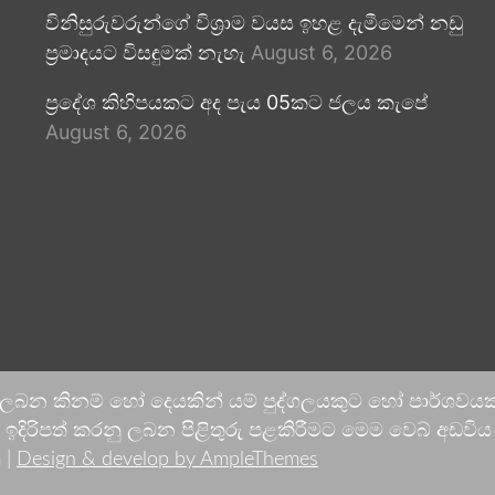
විනිසුරුවරුන්ගේ විශ්‍රාම වයස ඉහළ දැමීමෙන් නඩු
ප්‍රමාදයට විසඳුමක් නැහැ
August 6, 2026
ප්‍රදේශ කිහිපයකට අද පැය 05කට ජලය කැපේ
August 6, 2026
 ලබන කිනම් හෝ දෙයකින් යම් පුද්ගලයකුට හෝ පාර්ශවයකට
දිරිපත් කරනු ලබන පිළිතුරු පළකිරීමට මෙම වෙබ් අඩවිය ආච
 |
Design & develop by AmpleThemes