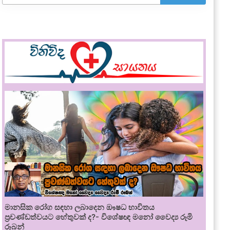
මානසික රෝග සඳහා ලබාදෙන ඖෂධ භාවිතය
ප්‍රචණ්ඩත්වයට හේතුවක් ද?- විශේෂඥ මනෝ වෛද්‍ය රූමි
රූබන්