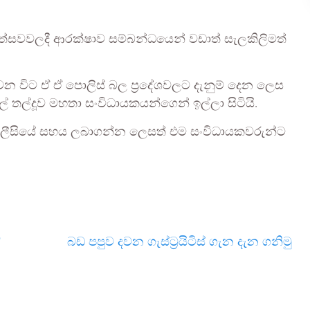
උත්සවවලදී ආරක්ෂාව සම්බන්ධයෙන් වඩාත් සැලකිලිමත්
ත්වන විට ඒ ඒ පොලිස් බල ප්‍රදේශවලට දැනුම් දෙන ලෙස
හාල් තල්දූව මහතා සංවිධායකයන්ගෙන් ඉල්ලා සිටියි.
 පොලීසියේ සහය ලබාගන්න ලෙසත් එම සංවිධායකවරුන්ට
ව
බඩ පපුව දවන ගැස්ට්‍රයිටිස් ගැන දැන ගනිමු