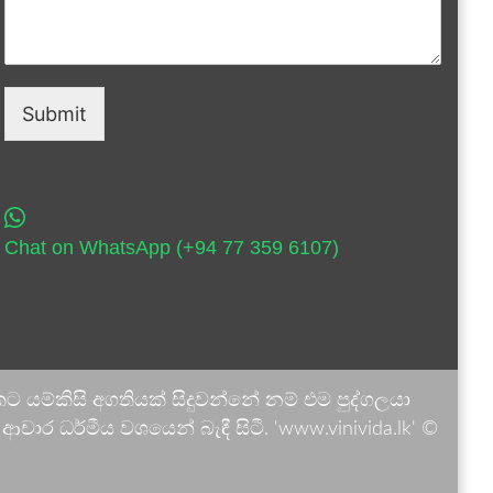
Submit
Chat on WhatsApp (+94 77 359 6107)
 යම්කිසි අගතියක් සිදුවන්නේ නම් එම පුද්ගලයා
ාර ධර්මීය වශයෙන් බැඳී සිටී. 'www.vinivida.lk' ©