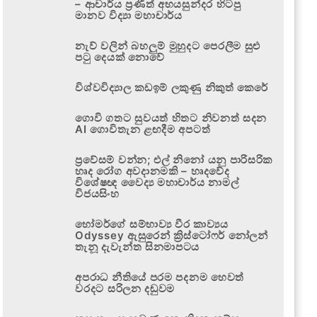
– ආචාර්ය ප්‍රණීත් අභයසුන්දර හිටපු
මානව විද්‍යා මහාචාර්ය
නැව් වලින් බහලුම් මුහුදට පෙරලීම සුළු
පටු දෙයක් නොවේ
විශ්වවිද්‍යාල කඩඉම් ලකුණු නිකුත් කෙරේ
ගොවි ගතට සුවයත් හිතට නිවනත් සදන
AI ගොවිතැන ළඟදීම අපටත්
ප්‍රවේසම් වන්න; එල් නිනෝ යනු පාරිසරික
හෘද රෝග අවදානමකි – හෘදවේද
විශේෂඥ වෛද්‍ය මහාචාර්ය නාමල්
විජයසිංහ
හෝමර්ගේ සම්භාව්‍ය වීර කාව්‍යය
Odyssey ඇසුරෙන් ක්‍රිස්ටෝෆර් නෝලන්
තැනූ දැවැන්ත සිනමාපටය
අපරාධ නීතියේ පරම පදනම හෙවත්
වරදට සරිලන දඬුවම