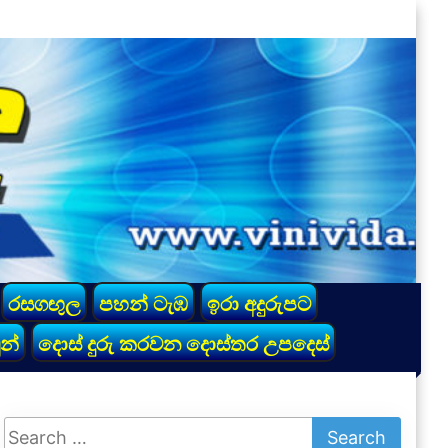
රසගඟුල
පහන් ටැඹ
ඉරා අදුරුපට
න්
දොස් දුරු කරවන දොස්තර උපදෙස්