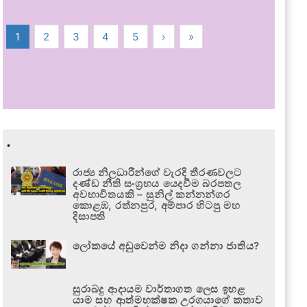
1
2
3
4
5
›
»
.
රාජ්‍ය නිලධාරීන්ගේ වැරදි තීරණවලට
දණ්ඩ නීති සංග්‍රහය යෙදවීම බරපතල
අවභාවිතයකි – සුනිල් කන්නන්ගර
කොළඹ, රත්නපුර, අම්පාර හිටපු මහ
දිසාපති
ලෝකයේ අඩුවෙන්ම නිදා ගන්නා ජාතිය?
සුරාබදු ආදායම වාර්තාගත ලෙස ඉහළ
යාම සහ ආත්මභක්ෂක උරගයාගේ කතාව