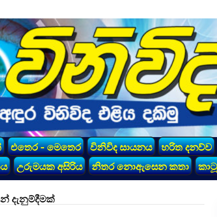
්
එතෙර - මෙතෙර
විනිවිද සායනය
හරිත දනව්ව
කය
උරුමයක අසිරිය
නිතර නොඇසෙන කතා
කාටූ
් දැනුම්දීමක්