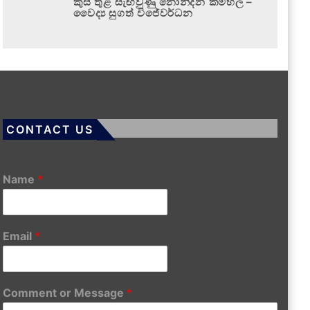
කුස තුළ සැඟවුණු නොනිදන කම්හල –
වෛද්‍ය සුගත් විජේවර්ධන
CONTACT US
Name
*
Email
*
Comment or Message
*