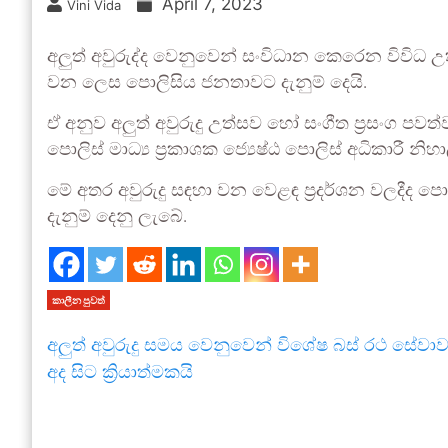
April 7, 2023
Vini Vida
අලුත් අවුරුද්ද වෙනුවෙන් සංවිධාන කෙරෙන විවිධ 
වන ලෙස පොලිසිය ජනතාවට දැනුම් දෙයි.
ඒ අනුව අලුත් අවුරුදු උත්සව හෝ සංගීත ප්‍රසංග පව
පොලිස් මාධ්‍ය ප්‍රකාශක ජ්‍යෙෂ්ඨ පොලිස් අධිකාරී නි
මේ අතර අවුරුදු සඳහා වන වෙළඳ ප්‍රදර්ශන වලදීද
දැනුම් දෙනු ලැබේ.
කාලීන පුවත්
අලුත් අවුරුදු සමය වෙනුවෙන් විශේෂ බස් රථ සේවා
අද සිට ක්‍රියාත්මකයි