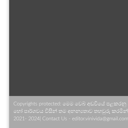
Copyrights protected: මෙම වෙබ් අඩවියේ පළකරනු
හෝ පාර්ශවය විසින් තම අනන්‍යතාව තහවුරු කරමින් ඉ
2021- 2024| Contact Us - editor.vinivida@gmail.com