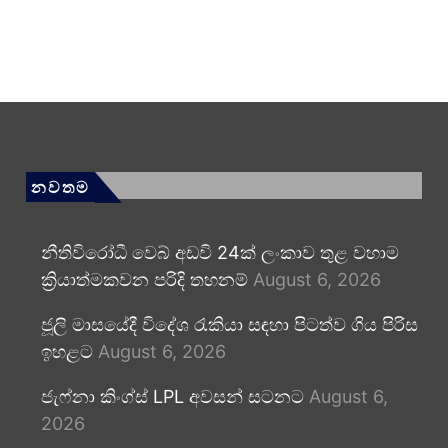
නවතම
නීතිවිරෝධී වෙබ් අඩවි 24ක් ලංකාව තුළ වහාම
ක්‍රියාත්මකවන පරිදි තහනම්
August 6, 2026
ජූලි මාසයේදී විදේශ රැකියා සඳහා පිටත්ව ගිය පිරිස
ඉහළට
August 6, 2026
ජැෆ්නා කිංග්ස් LPL අවසන් සටනට
August 6,
2026