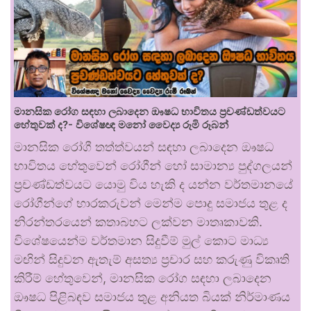
මානසික රෝග සඳහා ලබාදෙන ඖෂධ භාවිතය ප්‍රචණ්ඩත්වයට
හේතුවක් ද?- විශේෂඥ මනෝ වෛද්‍ය රූමි රූබන්
මානසික රෝගී තත්ත්වයන් සඳහා ලබාදෙන ඖෂධ
භාවිතය හේතුවෙන් රෝගීන් හෝ සාමාන්‍ය පුද්ගලයන්
ප්‍රචණ්ඩත්වයට යොමු විය හැකි ද යන්න වර්තමානයේ
රෝගීන්ගේ භාරකරුවන් මෙන්ම පොදු සමාජය තුළ ද
නිරන්තරයෙන් කතාබහට ලක්වන මාතෘකාවකි.
විශේෂයෙන්ම වර්තමාන සිදුවීම් මුල් කොට මාධ්‍ය
මඟින් සිදුවන ඇතැම් අසත්‍ය ප්‍රචාර සහ කරුණු විකෘති
කිරීම් හේතුවෙන්, මානසික රෝග සඳහා ලබාදෙන
ඖෂධ පිළිබඳව සමාජය තුළ අනියත බියක් නිර්මාණය