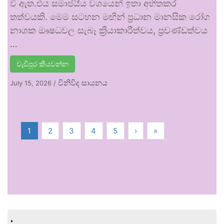
වී ඇත.එය සමාජයීය වශයෙන් ඉතා අහිතකර
තත්වයකි. මෙම සටහන මඟින් ප්‍රධාන මානසික රෝග
නාශක ඖෂධවල සැබෑ ක්‍රියාකාරීත්වය, ප්‍රචණ්ඩත්වය
…
වැඩිපුර කියවන්න
විනිවිද සායනය
July 15, 2026
/
1
2
3
4
5
›
»
.