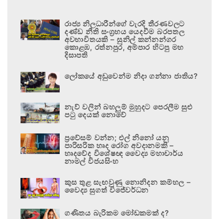
රාජ්‍ය නිලධාරීන්ගේ වැරදි තීරණවලට
දණ්ඩ නීති සංග්‍රහය යෙදවීම බරපතල
අවභාවිතයකි – සුනිල් කන්නන්ගර
කොළඹ, රත්නපුර, අම්පාර හිටපු මහ
දිසාපති
ලෝකයේ අඩුවෙන්ම නිදා ගන්නා ජාතිය?
නැව් වලින් බහලුම් මුහුදට පෙරලීම සුළු
පටු දෙයක් නොවේ
ප්‍රවේසම් වන්න; එල් නිනෝ යනු
පාරිසරික හෘද රෝග අවදානමකි –
හෘදවේද විශේෂඥ වෛද්‍ය මහාචාර්ය
නාමල් විජයසිංහ
කුස තුළ සැඟවුණු නොනිදන කම්හල –
වෛද්‍ය සුගත් විජේවර්ධන
ගණිතය බැරිකම මෝඩකමක් ද?