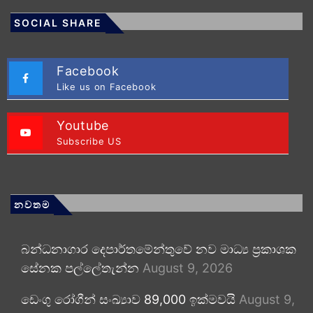
SOCIAL SHARE
Facebook
Like us on Facebook
Youtube
Subscribe US
නවතම
බන්ධනාගාර දෙපාර්තමේන්තුවේ නව මාධ්‍ය ප්‍රකාශක
සේනක පල්ලේතැන්න
August 9, 2026
ඩෙංගු රෝගීන් සංඛ්‍යාව 89,000 ඉක්මවයි
August 9,