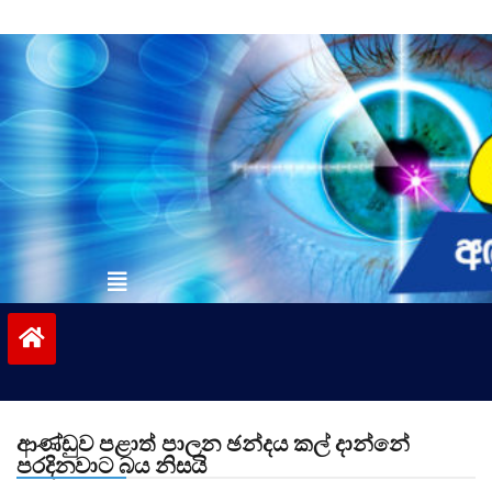
Skip
to
content
vinivida.lk
ආණ්ඩුව පළාත් පාලන ඡන්දය කල් දාන්නේ
පරදිනවාට බය නිසයි