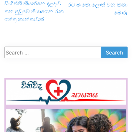
ඩිංගිත්ති කියන්නෙ දළදාව
රට බංකොලොත් වන කතා
තන පුඩුවේ තියාගෙන රැක
බොරු
ගත්තු කාන්තාවක්