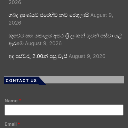
2026
ශබ්ද දූෂණයට එරෙහිව නව රෙගුලාසි
August 9,
2026
කුවේට් සහ කොළඹ අතර ශ්‍රී ලංකන් ගුවන් සේවා යළි
ඇරඹේ
August 9, 2026
අද පස්වරු 2.00න් පසු වැසි
August 9, 2026
CONTACT US
Name
*
Email
*