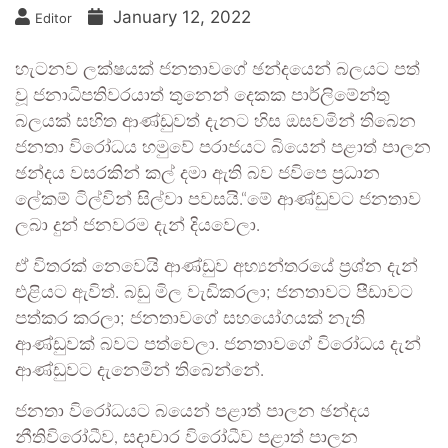
January 12, 2022
Editor
හැටනව ලක්ෂයක් ජනතාවගේ ඡන්දයෙන් බලයට පත්
වූ ජනාධිපතිවරයාත් තුනෙන් දෙකක පාර්ලිමේන්තු
බලයක් සහිත ආණ්ඩුවත් දැනට හිස ඔසවමින් තිබෙන
ජනතා විරෝධය හමුවේ පරාජයට බියෙන් පළාත් පාලන
ඡන්දය වසරකින් කල් දමා ඇති බව ජවිපෙ ප්‍රධාන
ලේකම් ටිල්වින් සිල්වා පවසයි.“මේ ආණ්ඩුවට ජනතාව
ලබා දුන් ජනවරම දැන් දියවෙලා.
ඒ විතරක් නෙවෙයි ආණ්ඩුව අභ්‍යන්තරයේ ප්‍රශ්න දැන්
එළියට ඇවිත්. බඩු මිල වැඩිකරලා; ජනතාවට පීඩාවට
පත්කර කරලා; ජනතාවගේ සහයෝගයක් නැති
ආණ්ඩුවක් බවට පත්වෙලා. ජනතාවගේ විරෝධය දැන්
ආණ්ඩුවට දැනෙමින් තිබෙන්නේ.
ජනතා විරෝධයට බයෙන් පළාත් පාලන ඡන්දය
නීතිවිරෝධීව, සදාචාර විරෝධීව පළාත් පාලන