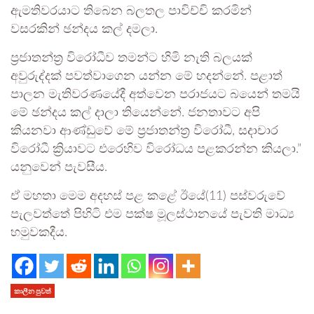
ඇමතිවරයාට තිබෙන බලතල පාවිච්චි කරමින්
වසරකින් ඡන්දය කල් දමලා.
ප්‍රජාතන්ත්‍ර විරෝධීව තමන්ට හිමි නැති බලයක්
අවුරුද්දක් පවත්වාගෙන යන්න මේ හදන්නේ. පළාත්
පාලන මැතිවරණයේදී අත්වෙන පරාජයට බයෙන් තමයි
මේ ඡන්දය කල් දාලා තියෙන්නේ. ජනතාවට අපි
කියනවා ආණ්ඩුවේ මේ ප්‍රජාතන්ත්‍ර විරෝධී, සදාචාර
විරෝධී ක්‍රියාවට එරෙහිව විරෝධය පළකරන්න කියලා.”
යනුවෙන් පැවසීය.
ඒ මහතා මෙම අදහස් පළ කළේ ඊයේ(11) පස්වරුවේ
පැලවත්තේ පිහිටි එම පක්ෂ මූලස්ථානයේ පැවති මාධ්‍ය
හමුවකදීය.
කාලීන පුවත්