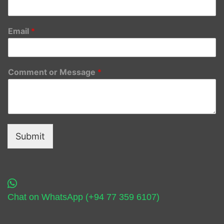
Email
*
Comment or Message
*
Submit
Chat on WhatsApp (+94 77 359 6107)