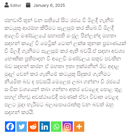
January 6, 2025
Editor
ජනවාරි තුන් වන සතියේ සිට රජය වී මිලදී ගැනීම්
කටයුතු ආරම්භ කිරීමට සැලසුම් කර තිබේ.වී මිලදී
අලෙවි මණ්ඩලයේ සභාපති මංජුල පින්ලන්ද මහතා
සඳහන් කළේ වී මෙට්‍රික් ටොන් ලක්ෂ තුනක ප්‍රමාණයක්
වී මිලදී ගැනීමට සැලසුම් කර ඇති බවයි.ඒ සඳහා අවශ්‍ය
භෞතික ප්‍රතිපාදන වී අලෙවි මණ්ඩලය සතුව පවතින
බව සඳහන් කරන ඒ මහතා ඉතා ඉක්මනින් ඊට අදාළ
මුදල් වෙන් කර ගැනීමේ කටයුතු සිදුකර ගැනීමට
නියමිත බව ද පවසයි.මෙලෙස ලබා ගන්නා වී රජයේ
සංචිත වශයෙන් තබා ගන්නා අතර වෙළෙඳ පොළ තුළ
සහල් හිඟවූ අවස්ථාවේදී පමණක් ඒවා විවෘත වෙළඳ
පලට මුදා හැරීමට බලාපොරොත්තු වන බවත් ඔහු
සඳහන් කරයි.