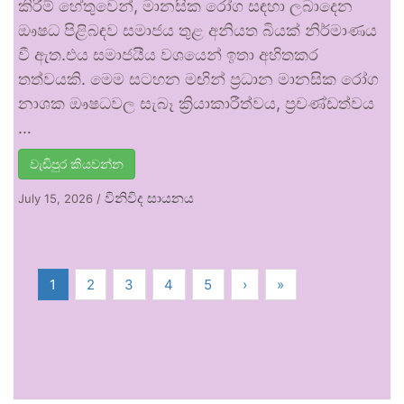
කිරීම් හේතුවෙන්, මානසික රෝග සඳහා ලබාදෙන
ඖෂධ පිළිබඳව සමාජය තුළ අනියත බියක් නිර්මාණය
වී ඇත.එය සමාජයීය වශයෙන් ඉතා අහිතකර
තත්වයකි. මෙම සටහන මඟින් ප්‍රධාන මානසික රෝග
නාශක ඖෂධවල සැබෑ ක්‍රියාකාරීත්වය, ප්‍රචණ්ඩත්වය
…
වැඩිපුර කියවන්න
විනිවිද සායනය
July 15, 2026
/
1
2
3
4
5
›
»