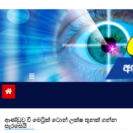
Skip
to
content
vinivida.lk
ආණ්ඩුව වී මෙට්‍රික් ටොන් ලක්ෂ තුනක් ගන්න
සැරසෙයි