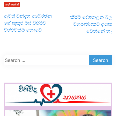
කාලීන පුවත්
ඇමති චන්දන අබේරත්න
කිසිම දේශපාලන බල
ගේ කුකුළු මස් විහිළුව
ව්‍යාපෘතියකට දායක
විහිළුවක්ම නොවේ
වෙන්නේ නෑ