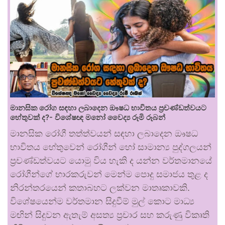
මානසික රෝග සඳහා ලබාදෙන ඖෂධ භාවිතය ප්‍රචණ්ඩත්වයට
හේතුවක් ද?- විශේෂඥ මනෝ වෛද්‍ය රූමි රූබන්
මානසික රෝගී තත්ත්වයන් සඳහා ලබාදෙන ඖෂධ
භාවිතය හේතුවෙන් රෝගීන් හෝ සාමාන්‍ය පුද්ගලයන්
ප්‍රචණ්ඩත්වයට යොමු විය හැකි ද යන්න වර්තමානයේ
රෝගීන්ගේ භාරකරුවන් මෙන්ම පොදු සමාජය තුළ ද
නිරන්තරයෙන් කතාබහට ලක්වන මාතෘකාවකි.
විශේෂයෙන්ම වර්තමාන සිදුවීම් මුල් කොට මාධ්‍ය
මඟින් සිදුවන ඇතැම් අසත්‍ය ප්‍රචාර සහ කරුණු විකෘති