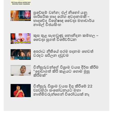
ප්‍රවේසම් වන්න; එල් නිනෝ යනු
පාරිසරික හෘද රෝග අවදානමකි –
හෘදවේද විශේෂඥ වෛද්‍ය මහාචාර්ය
නාමල් විජයසිංහ
කුස තුළ සැඟවුණු නොනිදන කම්හල –
වෛද්‍ය සුගත් විජේවර්ධන
අපරාධ නීතියේ පරම පදනම හෙවත්
වරදට සරිලන දඬුවම
විනිසුරුවන්ගේ විශ්‍රාම වයස දීර්ඝ කිරීම
“දොවාගත් කිරි කළයට ගොම මුසු
කිරීමක්”
විනිසුරු විශ්‍රාම වයස දිගු කිරීමේ 22
ව්‍යවස්ථා සංශෝධනයට මහා
නාහිමිවරුන්ගෙන් විරෝධයක් නෑ