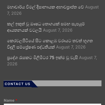
මහාචාර්ය විමල් දිසානායක අභාවප්‍රාප්ත වේ
August
7, 2026
කල් ඉකුත් වූ ඖෂධ තොගයක් සමඟ සැපයුම්
ආයතනයක් වටලයි
August 7, 2026
කෙරවලපිටියේ සිට කොළඹ වරායට තවත් භූගත
විදුලි සම්ප්‍රේෂණ පද්ධතියක්
August 7, 2026
ප්‍රදේශ රැසකට මිලිමීටර 75 ඉක්ම වූ වැසි
August 7,
2026
CONTACT US
Name
*