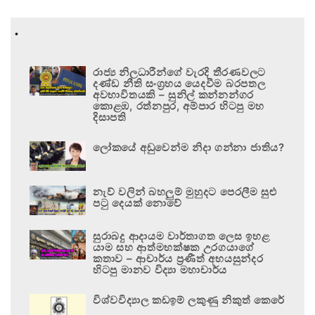
.
රාජ්‍ය නිලධාරීන්ගේ වැරදි තීරණවලට
දණ්ඩ නීති සංග්‍රහය යෙදවීම බරපතල
අවභාවිතයකි – සුනිල් කන්නන්ගර
කොළඹ, රත්නපුර, අම්පාර හිටපු මහ
දිසාපති
ලෝකයේ අඩුවෙන්ම නිදා ගන්නා ජාතිය?
නැව් වලින් බහලුම් මුහුදට පෙරලීම සුළු
පටු දෙයක් නොවේ
සුරාබදු ආදායම වාර්තාගත ලෙස ඉහළ
යාම සහ ආත්මභක්ෂක උරගයාගේ
කතාව – ආචාර්ය ප්‍රණීත් අභයසුන්දර
හිටපු මානව විද්‍යා මහාචාර්ය
විශ්වවිද්‍යාල කඩඉම් ලකුණු නිකුත් කෙරේ