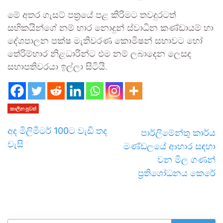
මේ අතර ගැසට් පත්‍රයේ පළ කිරිමට තවදුරටත්
සභිකයින්ගේ නම් භාර නොදුන් ස්වාධින කණ්ඩායම් හා
දේශපාලන පක්ෂ මැතිවරණ කොමිෂන් සභාවට හෝ
තේරිම්භාර නිළධාරින්ට එම නම් ලබාදෙන ලෙසද
සභාපතිවරයා ඉල්ලා සිටියි.
කාලීන පුවත්
අද මිලිමීටර් 100ට වැඩි තද
පාර්ලිමේන්තු කාර්ය
වැසි
මණ්ඩලයේ ආහාර සඳහා
වන මිල ගණන්
ප්‍රතිශෝධනය කෙරේ