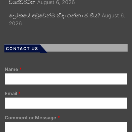
විජේවර්ධන
August 6, 2026
ලෝකයේ අඩුවෙන්ම නිදා ගන්නා ජාතිය?
August 6,
2026
CONTACT US
Name
*
Email
*
Comment or Message
*