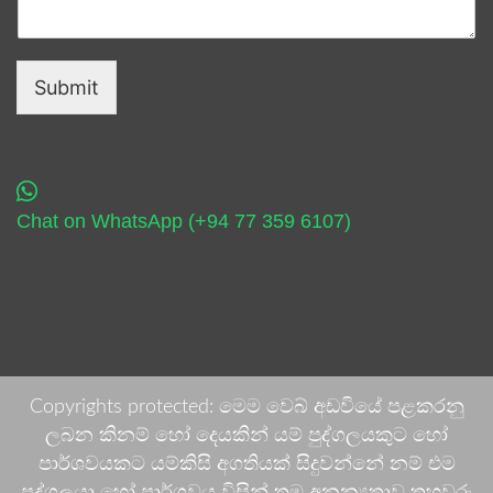
Submit
Chat on WhatsApp (+94 77 359 6107)
Copyrights protected: මෙම වෙබ් අඩවියේ පළකරනු
ලබන කිනම් හෝ දෙයකින් යම් පුද්ගලයකුට හෝ
පාර්ශවයකට යම්කිසි අගතියක් සිදුවන්නේ නම් එම
පුද්ගලයා හෝ පාර්ශවය විසින් තම අනන්‍යතාව තහවුරු