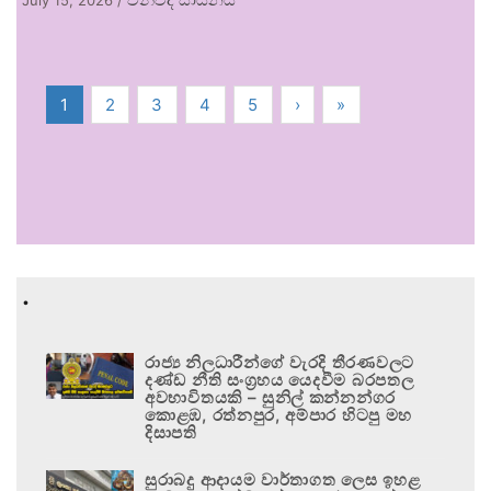
1
2
3
4
5
›
»
.
රාජ්‍ය නිලධාරීන්ගේ වැරදි තීරණවලට
දණ්ඩ නීති සංග්‍රහය යෙදවීම බරපතල
අවභාවිතයකි – සුනිල් කන්නන්ගර
කොළඹ, රත්නපුර, අම්පාර හිටපු මහ
දිසාපති
සුරාබදු ආදායම වාර්තාගත ලෙස ඉහළ