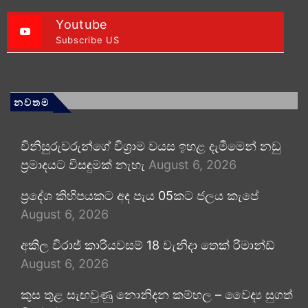
Youtube
Subscribe US
නවතම
විනිසුරුවරුන්ගේ විශ්‍රාම වයස ඉහළ දැමීමෙන් නඩු
ප්‍රමාදයට විසඳුමක් නැහැ
August 6, 2026
ප්‍රදේශ කිහිපයකට අද පැය 05කට ජලය කැපේ
August 6, 2026
අකිල විරාජ් කාරියවසම් 18 වැනිදා තෙක් රිමාන්ඩ්
August 6, 2026
කුස තුළ සැඟවුණු නොනිදන කම්හල – වෛද්‍ය සුගත්