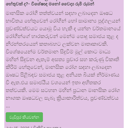
හේතුවක් ද?- විශේෂඥ මනෝ වෛද්‍ය රූමි රූබන්
මානසික රෝගී තත්ත්වයන් සඳහා ලබාදෙන ඖෂධ
භාවිතය හේතුවෙන් රෝගීන් හෝ සාමාන්‍ය පුද්ගලයන්
ප්‍රචණ්ඩත්වයට යොමු විය හැකි ද යන්න වර්තමානයේ
රෝගීන්ගේ භාරකරුවන් මෙන්ම පොදු සමාජය තුළ ද
නිරන්තරයෙන් කතාබහට ලක්වන මාතෘකාවකි.
විශේෂයෙන්ම වර්තමාන සිදුවීම් මුල් කොට මාධ්‍ය
මඟින් සිදුවන ඇතැම් අසත්‍ය ප්‍රචාර සහ කරුණු විකෘති
කිරීම් හේතුවෙන්, මානසික රෝග සඳහා ලබාදෙන
ඖෂධ පිළිබඳව සමාජය තුළ අනියත බියක් නිර්මාණය
වී ඇත.එය සමාජයීය වශයෙන් ඉතා අහිතකර
තත්වයකි. මෙම සටහන මඟින් ප්‍රධාන මානසික රෝග
නාශක ඖෂධවල සැබෑ ක්‍රියාකාරීත්වය, ප්‍රචණ්ඩත්වය
…
වැඩිපුර කියවන්න
විනිවිද සායනය
July 15, 2026
/