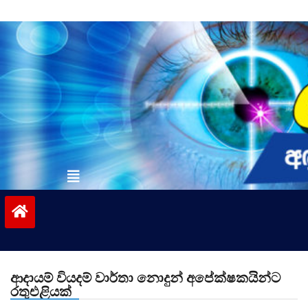
Skip
to
content
vinivida.lk
ආදායම් වියදම් වාර්තා නොදුන් අපේක්ෂකයින්ට
රතුඑළියක්