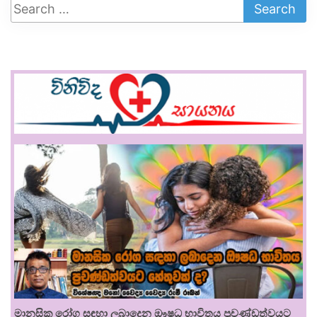
මානසික රෝග සඳහා ලබාදෙන ඖෂධ භාවිතය ප්‍රචණ්ඩත්වයට