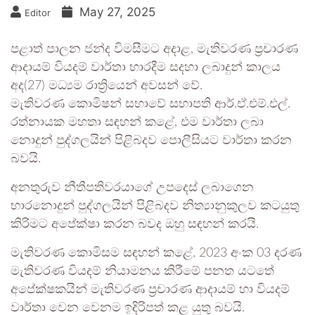
May 27, 2025
Editor
පළාත් පාලන ජන්ද විමසීමට අදාළ, මැතිවරණ ප්‍රචාරණ
ආදායම් වියදම් වාර්තා භාරදීම සදහා ලබාදුන් කාලය
අද(27) මධ්‍යම රාත්‍රියෙන් අවසන් වේ.
මැතිවරණ කොමිෂන් සභාවේ සභාපති ආර්.ඒ.එම්.එල්.
රත්නායක මහතා සඳහන් කළේ, එම වාර්තා ලබා
නොදුන් පුද්ගලයින් පිළිබදව පොලීසියට වාර්තා කරන
බවයි.
අනතුරුව නීතීපතිවරයාගේ උපදෙස් ලබාගෙන
භාරනොදුන් පුද්ගලයින් පිළිබදව නිත්‍යානුකුලව කටයුතු
කිරිමට අපේක්ෂා කරන බවද ඔහු සඳහන් කරයි.
මැතිවරණ කොමිසම සඳහන් කළේ, 2023 අංක 03 දරණ
මැතිවරණ වියදම් නියාමනය කිරීමේ පනත යටතේ
අපේක්ෂකයින් මැතිවරණ ප්‍රචාරණ ආදායම් හා වියදම්
වාර්තා වෙන වෙනම ඉදිරිපත් කළ යුතු බවයි.