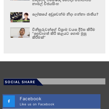
නාමල් විජයසිංහ
ලෝකයේ අඩුවෙන්ම නිදා ගන්නා ජාතිය?
විනිසුරුවන්ගේ විශ්‍රාම වයස දීර්ඝ කිරීම
“දොවාගත් කිරි කළයට ගොම මුසු
කිරීමක්”
SOCIAL SHARE
Facebook
Like us on Facebook