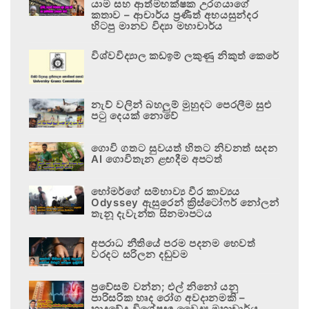
යාම සහ ආත්මභක්ෂක උරගයාගේ
කතාව – ආචාර්ය ප්‍රණීත් අභයසුන්දර
හිටපු මානව විද්‍යා මහාචාර්ය
විශ්වවිද්‍යාල කඩඉම් ලකුණු නිකුත් කෙරේ
නැව් වලින් බහලුම් මුහුදට පෙරලීම සුළු
පටු දෙයක් නොවේ
ගොවි ගතට සුවයත් හිතට නිවනත් සදන
AI ගොවිතැන ළඟදීම අපටත්
හෝමර්ගේ සම්භාව්‍ය වීර කාව්‍යය
Odyssey ඇසුරෙන් ක්‍රිස්ටෝෆර් නෝලන්
තැනූ දැවැන්ත සිනමාපටය
අපරාධ නීතියේ පරම පදනම හෙවත්
වරදට සරිලන දඬුවම
ප්‍රවේසම් වන්න; එල් නිනෝ යනු
පාරිසරික හෘද රෝග අවදානමකි –
හෘදවේද විශේෂඥ වෛද්‍ය මහාචාර්ය