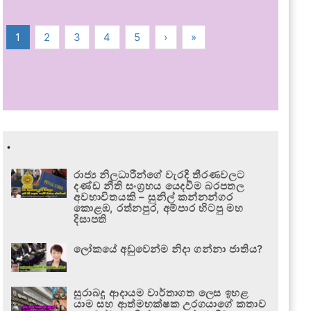
1
2
3
4
5
›
»
.
රාජ්‍ය නිලධාරීන්ගේ වැරදි තීරණවලට
දණ්ඩ නීති සංග්‍රහය යෙදවීම බරපතල
අවභාවිතයකි – සුනිල් කන්නන්ගර
කොළඹ, රත්නපුර, අම්පාර හිටපු මහ
දිසාපති
ලෝකයේ අඩුවෙන්ම නිදා ගන්නා ජාතිය?
සුරාබදු ආදායම වාර්තාගත ලෙස ඉහළ
යාම සහ ආත්මභක්ෂක උරගයාගේ කතාව