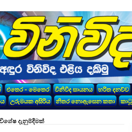
්
එතෙර - මෙතෙර
විනිවිද සායනය
හරිත දනව්ව
කය
උරුමයක අසිරිය
නිතර නොඇසෙන කතා
කාටූ
ශේෂ දැනුම්දීමක්