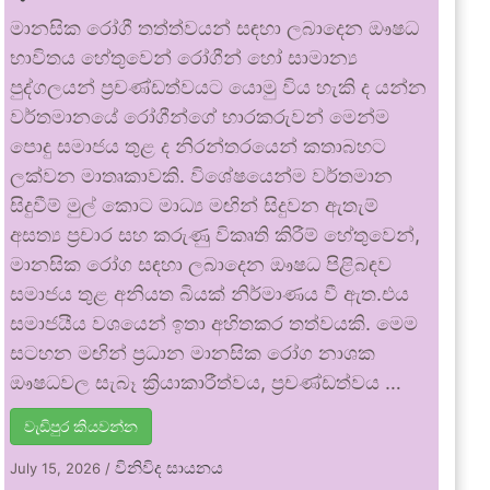
මානසික රෝගී තත්ත්වයන් සඳහා ලබාදෙන ඖෂධ
භාවිතය හේතුවෙන් රෝගීන් හෝ සාමාන්‍ය
පුද්ගලයන් ප්‍රචණ්ඩත්වයට යොමු විය හැකි ද යන්න
වර්තමානයේ රෝගීන්ගේ භාරකරුවන් මෙන්ම
පොදු සමාජය තුළ ද නිරන්තරයෙන් කතාබහට
ලක්වන මාතෘකාවකි. විශේෂයෙන්ම වර්තමාන
සිදුවීම් මුල් කොට මාධ්‍ය මඟින් සිදුවන ඇතැම්
අසත්‍ය ප්‍රචාර සහ කරුණු විකෘති කිරීම් හේතුවෙන්,
මානසික රෝග සඳහා ලබාදෙන ඖෂධ පිළිබඳව
සමාජය තුළ අනියත බියක් නිර්මාණය වී ඇත.එය
සමාජයීය වශයෙන් ඉතා අහිතකර තත්වයකි. මෙම
සටහන මඟින් ප්‍රධාන මානසික රෝග නාශක
ඖෂධවල සැබෑ ක්‍රියාකාරීත්වය, ප්‍රචණ්ඩත්වය …
වැඩිපුර කියවන්න
විනිවිද සායනය
July 15, 2026
/