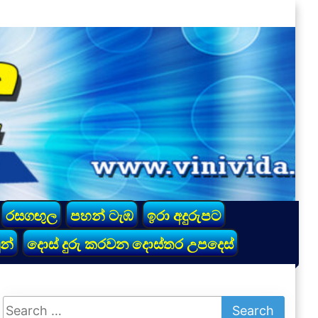
රසගඟුල
පහන් ටැඹ
ඉරා අදුරුපට
න්
දොස් දුරු කරවන දොස්තර උපදෙස්