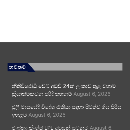
නවතම
නීතිවිරෝධී වෙබ් අඩවි 24ක් ලංකාව තුළ වහාම
ක්‍රියාත්මකවන පරිදි තහනම්
August 6, 2026
ජූලි මාසයේදී විදේශ රැකියා සඳහා පිටත්ව ගිය පිරිස
ඉහළට
August 6, 2026
ජැෆ්නා කිංග්ස් LPL අවසන් සටනට
August 6,