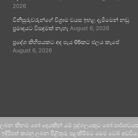
2026
විනිසුරුවරුන්ගේ විශ්‍රාම වයස ඉහළ දැමීමෙන් නඩු
ප්‍රමාදයට විසඳුමක් නැහැ
August 6, 2026
ප්‍රදේශ කිහිපයකට අද පැය 05කට ජලය කැපේ
August 6, 2026
 ලබන කිනම් හෝ දෙයකින් යම් පුද්ගලයකුට හෝ පාර්ශවයකට
දිරිපත් කරනු ලබන පිළිතුරු පළකිරීමට මෙම වෙබ් අඩවිය ආච