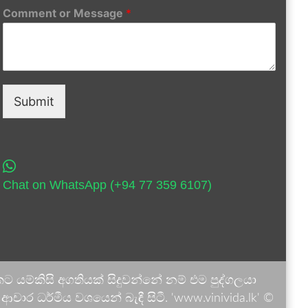
Comment or Message
*
Submit
Chat on WhatsApp (+94 77 359 6107)
 යම්කිසි අගතියක් සිදුවන්නේ නම් එම පුද්ගලයා
ාර ධර්මීය වශයෙන් බැඳී සිටී. 'www.vinivida.lk' ©