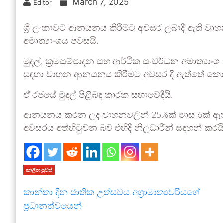
March 7, 2025
Editor
ශ්‍රී ලංකාවට ආනයනය කිරීමට අවසර ලබාදී ඇති වාහන 
අමාත්‍යාංශය පවසයි.
මුදල්, ක්‍රමසම්පාදන සහ ආර්ථික සංවර්ධන අමාත්‍යාං
සඳහා වාහන ආනයනය කිරීමට අවසර දී ඇත්තේ කොන
ඒ රජයේ මුදල් පිළිබඳ කාරක සභාවේදීයි.
ආනයනය කරන ලද වාහනවලින් 25%ක් මාස 6ක් ඇ
අවසරය අත්හිටුවන බව එහිදී නිලධාරීන් සඳහන් කරයි
කාලීන පුවත්
කාන්තා දින ජාතික උත්ස­වය අග්‍රාමාත්‍යවරියගේ
ප්‍රධානත්වයෙන්