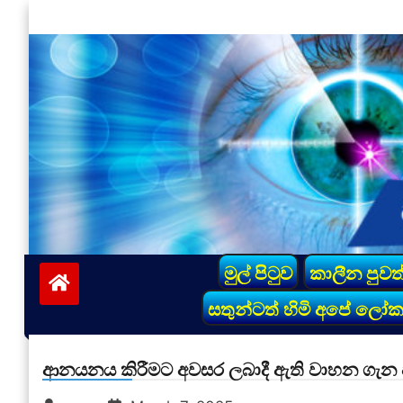
Skip
to
content
vinivida.lk
මුල් පිටුව
කාලීන පුවත
සතුන්ටත් හිමි අපේ ලෝ
ආනයනය කිරීමට අවසර ලබාදී ඇති වාහන ගැන වි