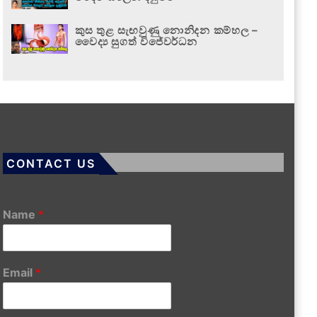
කුස තුළ සැඟවුණු නොනිදන කම්හල –
වෛද්‍ය සුගත් විජේවර්ධන
CONTACT US
Name
*
Email
*