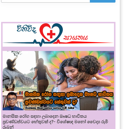
මානසික රෝග සඳහා ලබාදෙන ඖෂධ භාවිතය
ප්‍රචණ්ඩත්වයට හේතුවක් ද?- විශේෂඥ මනෝ වෛද්‍ය රූමි
රූබන්