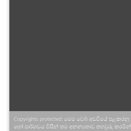
Copyrights protected: මෙම වෙබ් අඩවියේ පළකරනු
හෝ පාර්ශවය විසින් තම අනන්‍යතාව තහවුරු කරමින් ඉ