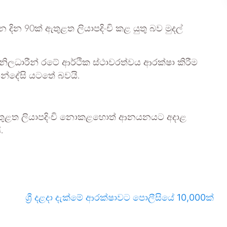
දින 90ක් ඇතුළත ලියාපදිංචි කළ යුතු බව මුදල්
ශ නිලධාරීන් රටේ ආර්ථික ස්ථාවරත්වය ආරක්ෂා කිරීම
්දේසි යටතේ බවයි.
තුළත ලියාපදිංචි නොකළහොත් ආනයනයට අදාළ
.
ශ්‍රී දළදා දැක්මේ ආරක්ෂාවට පොලීසියේ 10,000ක්