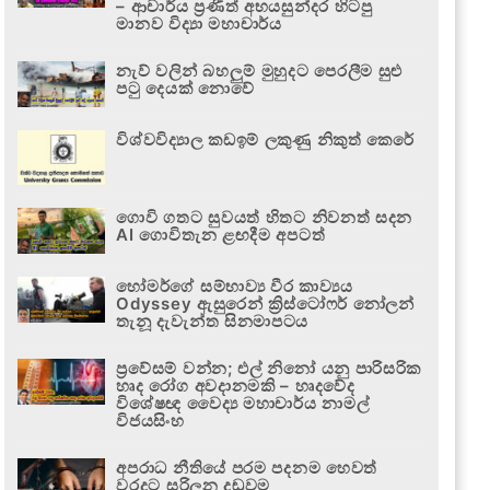
– ආචාර්ය ප්‍රණීත් අභයසුන්දර හිටපු
මානව විද්‍යා මහාචාර්ය
නැව් වලින් බහලුම් මුහුදට පෙරලීම සුළු
පටු දෙයක් නොවේ
විශ්වවිද්‍යාල කඩඉම් ලකුණු නිකුත් කෙරේ
ගොවි ගතට සුවයත් හිතට නිවනත් සදන
AI ගොවිතැන ළඟදීම අපටත්
හෝමර්ගේ සම්භාව්‍ය වීර කාව්‍යය
Odyssey ඇසුරෙන් ක්‍රිස්ටෝෆර් නෝලන්
තැනූ දැවැන්ත සිනමාපටය
ප්‍රවේසම් වන්න; එල් නිනෝ යනු පාරිසරික
හෘද රෝග අවදානමකි – හෘදවේද
විශේෂඥ වෛද්‍ය මහාචාර්ය නාමල්
විජයසිංහ
අපරාධ නීතියේ පරම පදනම හෙවත්
වරදට සරිලන දඬුවම