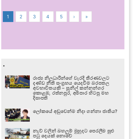
1
2
3
4
5
›
»
.
රාජ්‍ය නිලධාරීන්ගේ වැරදි තීරණවලට
දණ්ඩ නීති සංග්‍රහය යෙදවීම බරපතල
අවභාවිතයකි – සුනිල් කන්නන්ගර
කොළඹ, රත්නපුර, අම්පාර හිටපු මහ
දිසාපති
ලෝකයේ අඩුවෙන්ම නිදා ගන්නා ජාතිය?
නැව් වලින් බහලුම් මුහුදට පෙරලීම සුළු
පටු දෙයක් නොවේ