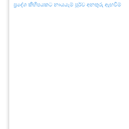
ප්‍රදේශ කිහිපයකට නායයෑම් පූර්ව අනතුරු ඇඟවීම්