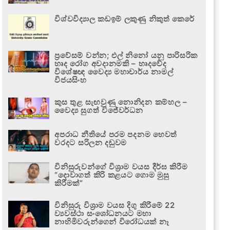
විශ්වවිද්‍යාල කඩඉම් ලකුණු නිකුත් කෙරේ
ප්‍රවේසම් වන්න; එල් නිනෝ යනු පාරිසරික
හෘද රෝග අවදානමකි – හෘදවේද
විශේෂඥ වෛද්‍ය මහාචාර්ය නාමල්
විජයසිංහ
කුස තුළ සැඟවුණු නොනිදන කම්හල –
වෛද්‍ය සුගත් විජේවර්ධන
අපරාධ නීතියේ පරම පදනම හෙවත්
වරදට සරිලන දඬුවම
විනිසුරුවන්ගේ විශ්‍රාම වයස දීර්ඝ කිරීම
“දොවාගත් කිරි කළයට ගොම මුසු
කිරීමක්”
විනිසුරු විශ්‍රාම වයස දිගු කිරීමේ 22
ව්‍යවස්ථා සංශෝධනයට මහා
නාහිමිවරුන්ගෙන් විරෝධයක් නෑ