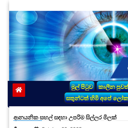
Skip
to
content
vinivida.lk
මුල් පිටුව
කාලීන පුවත
සතුන්ටත් හිමි අපේ ලෝ
ආනයනික සහල් සඳහා උපරිම සිල්ලර මිලක්