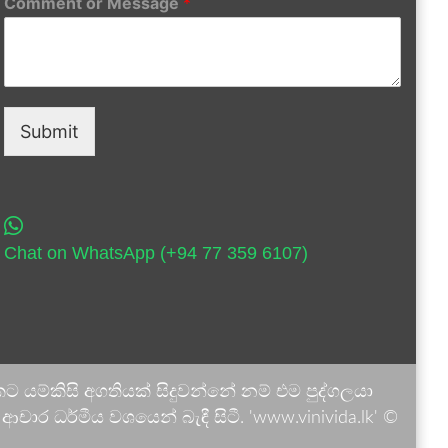
Comment or Message
*
Submit
Chat on WhatsApp (+94 77 359 6107)
 යම්කිසි අගතියක් සිදුවන්නේ නම් එම පුද්ගලයා
ාර ධර්මීය වශයෙන් බැඳී සිටී. 'www.vinivida.lk' ©