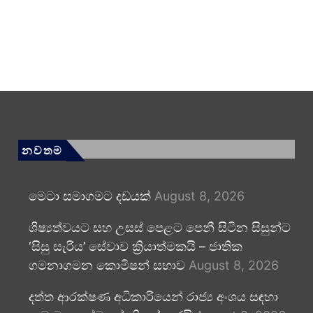
නවතම
මෙටා සමාගමට දඩයක්
August 8, 2026
ශිෂ්‍යත්වයට සහ උසස් පෙළට පෙනී සිටින සිසුන්ට
‘සිසු සැරිය’ සේවාව ක්‍රියාත්මකයි – ජාතික
ගමනාගමන කොමිෂන් සභාව
August 8, 2026
දත්ත ආරක්ෂණ අධිකාරියෙන් රාජ්‍ය අංශය සඳහා