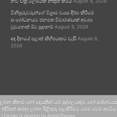
නව චක්‍ර ලේඛයක් නිකුත් කරයි
August 8, 2026
විනිසුරුවරුන්ගේ විශ්‍රාම වයස දීර්ඝ කිරීමේ
සංශෝධනයට ජනමත විචාරණයක් අවශ්‍ය
වුවහොත් ඊට සූදානම්
August 8, 2026
අද දිනයේ පළාත් කිහිපයකට වැසි
August 8,
2026
 ලබන කිනම් හෝ දෙයකින් යම් පුද්ගලයකුට හෝ පාර්ශවයකට
දිරිපත් කරනු ලබන පිළිතුරු පළකිරීමට මෙම වෙබ් අඩවිය ආච
 |
Design & develop by AmpleThemes