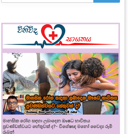
මානසික රෝග සඳහා ලබාදෙන ඖෂධ භාවිතය
ප්‍රචණ්ඩත්වයට හේතුවක් ද?- විශේෂඥ මනෝ වෛද්‍ය රූමි
රූබන්