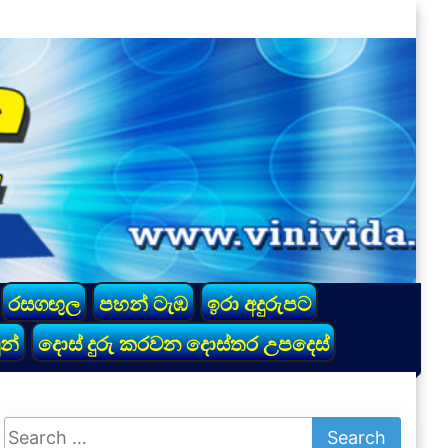
රසගඟුල
පහන් ටැඹ
ඉරා අදුරුපට
න්
දොස් දුරු කරවන දොස්තර උපදෙස්