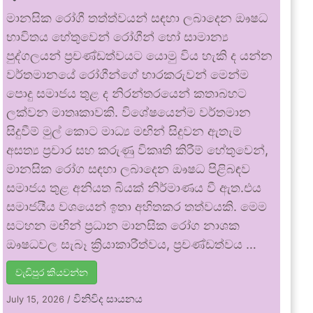
මානසික රෝගී තත්ත්වයන් සඳහා ලබාදෙන ඖෂධ
භාවිතය හේතුවෙන් රෝගීන් හෝ සාමාන්‍ය
පුද්ගලයන් ප්‍රචණ්ඩත්වයට යොමු විය හැකි ද යන්න
වර්තමානයේ රෝගීන්ගේ භාරකරුවන් මෙන්ම
පොදු සමාජය තුළ ද නිරන්තරයෙන් කතාබහට
ලක්වන මාතෘකාවකි. විශේෂයෙන්ම වර්තමාන
සිදුවීම් මුල් කොට මාධ්‍ය මඟින් සිදුවන ඇතැම්
අසත්‍ය ප්‍රචාර සහ කරුණු විකෘති කිරීම් හේතුවෙන්,
මානසික රෝග සඳහා ලබාදෙන ඖෂධ පිළිබඳව
සමාජය තුළ අනියත බියක් නිර්මාණය වී ඇත.එය
සමාජයීය වශයෙන් ඉතා අහිතකර තත්වයකි. මෙම
සටහන මඟින් ප්‍රධාන මානසික රෝග නාශක
ඖෂධවල සැබෑ ක්‍රියාකාරීත්වය, ප්‍රචණ්ඩත්වය …
වැඩිපුර කියවන්න
විනිවිද සායනය
July 15, 2026
/