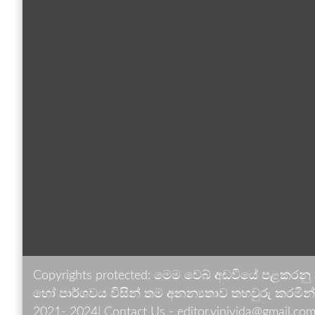
Copyrights protected: මෙම වෙබ් අඩවියේ පළකරනු
හෝ පාර්ශවය විසින් තම අනන්‍යතාව තහවුරු කරමින් ඉ
2021- 2024| Contact Us - editor.vinivida@gmail.com