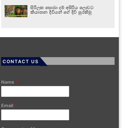
සිරිලක සොබා දම් අසිරිය ලොවට
කියාපාන දිවියන් ගේ දිවි සුරකිමු
CONTACT US
Name
*
Email
*