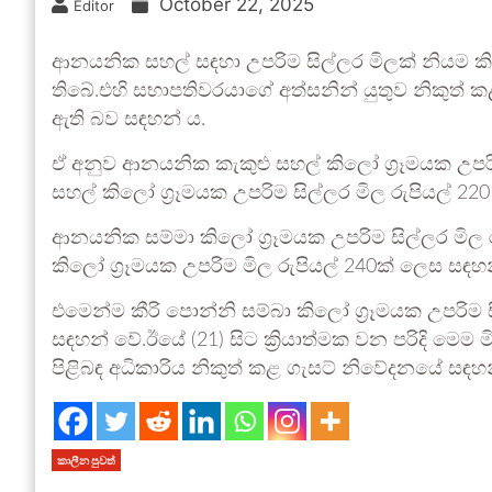
October 22, 2025
Editor
ආනයනික සහල් සඳහා උපරිම සිල්ලර මිලක් නියම කි
තිබේ.එහි සභාපතිවරයාගේ අත්සනින් යුතුව නිකුත් 
ඇති බව සඳහන් ය.
ඒ අනුව ආනයනික කැකුළු සහල් කිලෝ ග්‍රෑමයක උපරි
සහල් කිලෝ ග්‍රෑමයක උපරිම සිල්ලර මිල රුපියල් 2
ආනයනික සම්මා කිලෝ ග්‍රෑමයක උපරිම සිල්ලර මිල
කිලෝ ග්‍රෑමයක උපරිම මිල රුපියල් 240ක් ලෙස සඳහන
එමෙන්ම කීරි පොන්නි සම්බා කිලෝ ග්‍රෑමයක උපරිම
සඳහන් වේ.ඊයේ (21) සිට ක්‍රියාත්මක වන පරිදි මෙ
පිළිබඳ අධිකාරිය නිකුත් කළ ගැසට් නිවේදනයේ සඳහ
කාලීන පුවත්