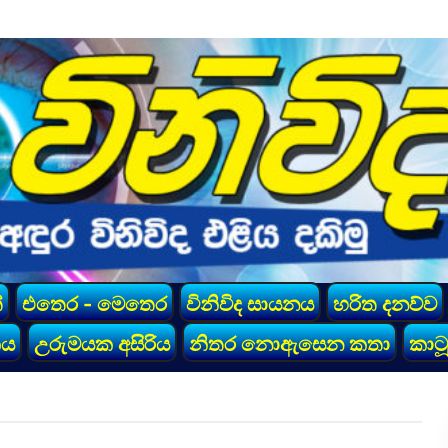
්
එතෙර - මෙතෙර
විනිවිද සායනය
හරිත දනව්ව
කය
උරුමයක අසිරිය
නිතර නොඇසෙන කතා
කාටූ