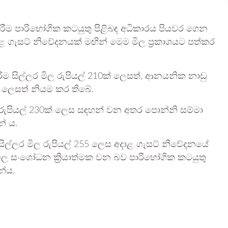
රීම පාරිභෝගික කටයුතු පිළිබඳ අධිකාරය පියවර ගෙන
කළ ගැසට් නිවේදනයක් මඟින් මෙම මිල ප්‍රකාශයට පත්කර
ම සිල්ලර මිල රුපියල් 210ක් ලෙසත්, ආනයනික නාඩු
20 ලෙසත් නියම කර තිබේ.
 රුපියල් 230ක් ලෙස සඳහන් වන අතර පොන්නි සම්මා
් ය.
 සිල්ලර මිල රුපියල් 255 ලෙස අදාළ ගැසට් නිවේදනයේ
ම මිල සංශෝධන ක්‍රියාත්මක වන බව පාරිභෝගික කටයුතු
න්ය.