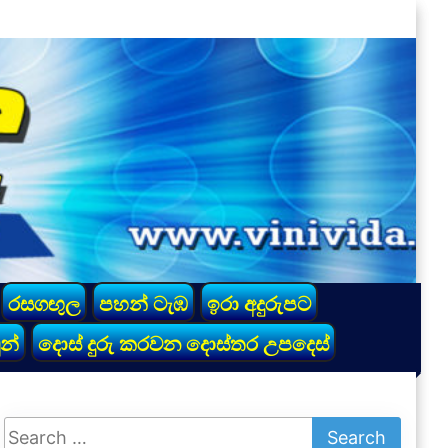
රසගඟුල
පහන් ටැඹ
ඉරා අදුරුපට
න්
දොස් දුරු කරවන දොස්තර උපදෙස්