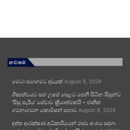
නවතම
මෙටා සමාගමට දඩයක්
August 8, 2026
ශිෂ්‍යත්වයට සහ උසස් පෙළට පෙනී සිටින සිසුන්ට
‘සිසු සැරිය’ සේවාව ක්‍රියාත්මකයි – ජාතික
ගමනාගමන කොමිෂන් සභාව
August 8, 2026
දත්ත ආරක්ෂණ අධිකාරියෙන් රාජ්‍ය අංශය සඳහා