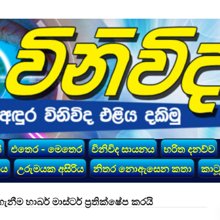
්
එතෙර - මෙතෙර
විනිවිද සායනය
හරිත දනව්ව
කය
උරුමයක අසිරිය
නිතර නොඇසෙන කතා
කාටූ
 හාබර් මාස්ටර් ප්‍රතික්ෂේප කරයි