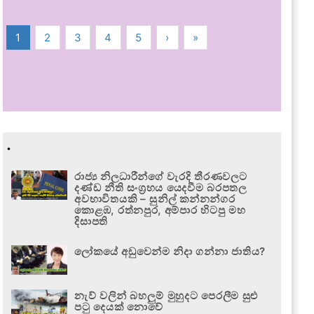
1
2
3
4
5
›
»
.
රාජ්‍ය නිලධාරීන්ගේ වැරදි තීරණවලට
දණ්ඩ නීති සංග්‍රහය යෙදවීම බරපතල
අවභාවිතයකි – සුනිල් කන්නන්ගර
කොළඹ, රත්නපුර, අම්පාර හිටපු මහ
දිසාපති
ලෝකයේ අඩුවෙන්ම නිදා ගන්නා ජාතිය?
නැව් වලින් බහලුම් මුහුදට පෙරලීම සුළු
පටු දෙයක් නොවේ