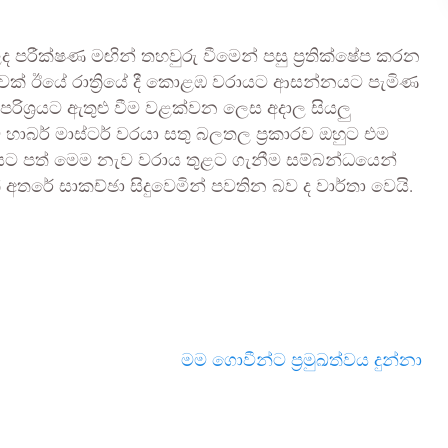
 ලද පරීක්ෂණ මඟින් තහවුරු වීමෙන් පසු ප්‍රතික්ෂේප කරන
 ඊයේ රාත්‍රියේ දී කොළඹ වරායට ආසන්නයට පැමිණ
රිශ්‍රයට ඇතුළු වීම වළක්වන ලෙස අදාල සියලු
ාබර් මාස්ටර් වරයා සතු බලතල ප්‍රකාරව ඔහුට එම
යට පත් මෙම නැව වරාය තුළට ගැනීම සම්බන්ධයෙන්
අතරේ සාකච්ඡා සිදුවෙමින් පවතින බව ද වාර්තා වෙයි.
මම ගොවීන්ට ප්‍රමුඛත්වය දුන්නා