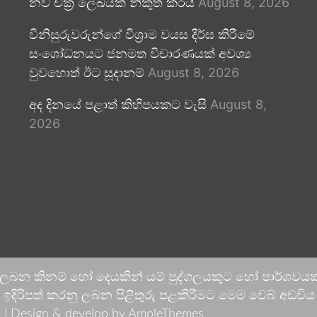
නව චක්‍ර ලේඛයක් නිකුත් කරයි
August 8, 2026
විනිසුරුවරුන්ගේ විශ්‍රාම වයස දීර්ඝ කිරීමේ
සංශෝධනයට ජනමත විචාරණයක් අවශ්‍ය
වුවහොත් ඊට සූදානම්
August 8, 2026
අද දිනයේ පළාත් කිහිපයකට වැසි
August 8,
2026
 ලබන කිනම් හෝ දෙයකින් යම් පුද්ගලයකුට හෝ පාර්ශවයකට
දිරිපත් කරනු ලබන පිළිතුරු පළකිරීමට මෙම වෙබ් අඩවිය ආච
 |
Design & develop by AmpleThemes