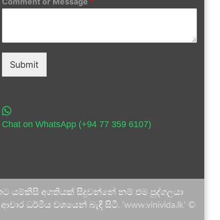
Comment or Message
*
Submit
Chat on WhatsApp (+94 77 359 6107)
 යම්කිසි අගතියක් සිදුවන්නේ නම් එම පුද්ගලයා
ාර ධර්මීය වශයෙන් බැඳී සිටී. 'www.vinivida.lk' ©