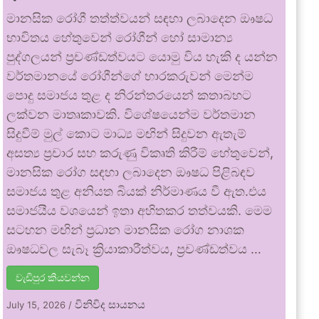
මානසික රෝගී තත්ත්වයන් සඳහා ලබාදෙන ඖෂධ
භාවිතය හේතුවෙන් රෝගීන් හෝ සාමාන්‍ය
පුද්ගලයන් ප්‍රචණ්ඩත්වයට යොමු විය හැකි ද යන්න
වර්තමානයේ රෝගීන්ගේ භාරකරුවන් මෙන්ම
පොදු සමාජය තුළ ද නිරන්තරයෙන් කතාබහට
ලක්වන මාතෘකාවකි. විශේෂයෙන්ම වර්තමාන
සිදුවීම් මුල් කොට මාධ්‍ය මඟින් සිදුවන ඇතැම්
අසත්‍ය ප්‍රචාර සහ කරුණු විකෘති කිරීම් හේතුවෙන්,
මානසික රෝග සඳහා ලබාදෙන ඖෂධ පිළිබඳව
සමාජය තුළ අනියත බියක් නිර්මාණය වී ඇත.එය
සමාජයීය වශයෙන් ඉතා අහිතකර තත්වයකි. මෙම
සටහන මඟින් ප්‍රධාන මානසික රෝග නාශක
ඖෂධවල සැබෑ ක්‍රියාකාරීත්වය, ප්‍රචණ්ඩත්වය …
වැඩිපුර කියවන්න
විනිවිද සායනය
July 15, 2026
/