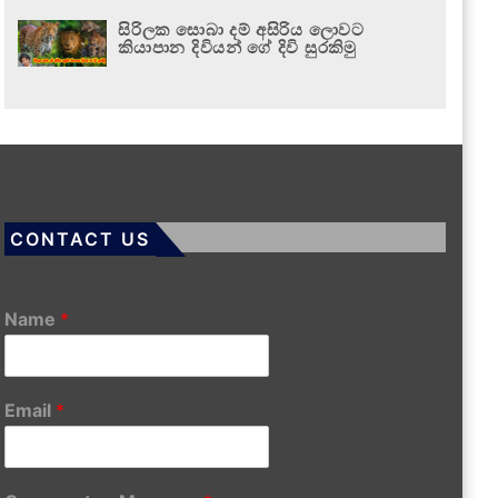
සිරිලක සොබා දම් අසිරිය ලොවට
කියාපාන දිවියන් ගේ දිවි සුරකිමු
CONTACT US
Name
*
Email
*