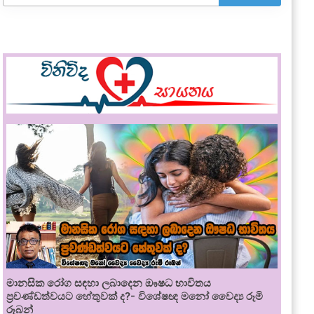
මානසික රෝග සඳහා ලබාදෙන ඖෂධ භාවිතය
ප්‍රචණ්ඩත්වයට හේතුවක් ද?- විශේෂඥ මනෝ වෛද්‍ය රූමි
රූබන්