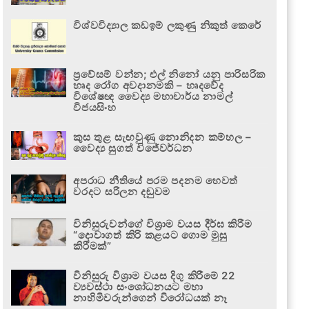
විශ්වවිද්‍යාල කඩඉම් ලකුණු නිකුත් කෙරේ
ප්‍රවේසම් වන්න; එල් නිනෝ යනු පාරිසරික
හෘද රෝග අවදානමකි – හෘදවේද
විශේෂඥ වෛද්‍ය මහාචාර්ය නාමල්
විජයසිංහ
කුස තුළ සැඟවුණු නොනිදන කම්හල –
වෛද්‍ය සුගත් විජේවර්ධන
අපරාධ නීතියේ පරම පදනම හෙවත්
වරදට සරිලන දඬුවම
විනිසුරුවන්ගේ විශ්‍රාම වයස දීර්ඝ කිරීම
“දොවාගත් කිරි කළයට ගොම මුසු
කිරීමක්”
විනිසුරු විශ්‍රාම වයස දිගු කිරීමේ 22
ව්‍යවස්ථා සංශෝධනයට මහා
නාහිමිවරුන්ගෙන් විරෝධයක් නෑ