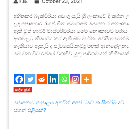
October 23, 2021
Editor
අහිතකර බැක්ටීරියා අඩංගු යැයි ශ්‍රී ලංකාවේ දී කරන
ලද පොහොර රැගත් චීන සමාගමේ පොහොර නෞකාවක්
ඇති මුත් හාබර් මාස්ටර්වරයා මෙම නෞකාවට වරාය ප
අංශවලට නියෝග කර ඇති බව වාර්තා වෙයි.එමෙන්ම හ
හැකියාව ඇතැයි ද පැවසෙයි.නමුදු මහත් ආන්දෝලන
මේ වන විට රජයේ වගකිව යුතු පාර්ශවයන් කිහිපයක් 
කාලීන පුවත්
පොහොර ජංජාලය අතරින් අපේ රටේ කෘෂිකර්මයට
සහන් එළියක්?