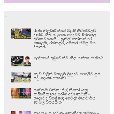
.
රාජ්‍ය නිලධාරීන්ගේ වැරදි තීරණවලට
දණ්ඩ නීති සංග්‍රහය යෙදවීම බරපතල
අවභාවිතයකි – සුනිල් කන්නන්ගර
කොළඹ, රත්නපුර, අම්පාර හිටපු මහ
දිසාපති
ලෝකයේ අඩුවෙන්ම නිදා ගන්නා ජාතිය?
නැව් වලින් බහලුම් මුහුදට පෙරලීම සුළු
පටු දෙයක් නොවේ
ප්‍රවේසම් වන්න; එල් නිනෝ යනු
පාරිසරික හෘද රෝග අවදානමකි –
හෘදවේද විශේෂඥ වෛද්‍ය මහාචාර්ය
නාමල් විජයසිංහ
කුස තුළ සැඟවුණු නොනිදන කම්හල –