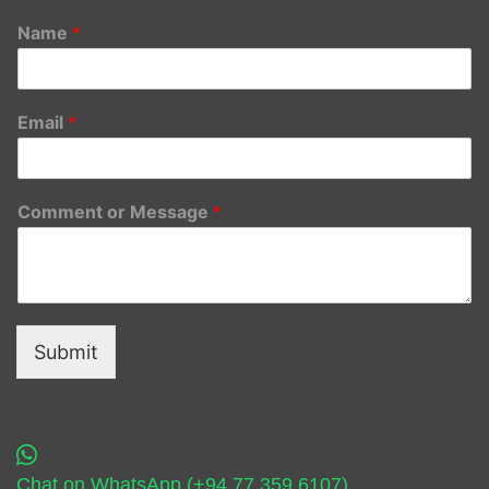
Name
*
Email
*
Comment or Message
*
Submit
Chat on WhatsApp (+94 77 359 6107)