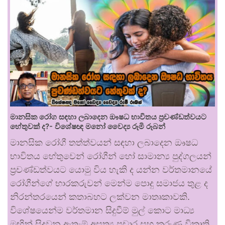
මානසික රෝග සඳහා ලබාදෙන ඖෂධ භාවිතය ප්‍රචණ්ඩත්වයට
හේතුවක් ද?- විශේෂඥ මනෝ වෛද්‍ය රූමි රූබන්
මානසික රෝගී තත්ත්වයන් සඳහා ලබාදෙන ඖෂධ
භාවිතය හේතුවෙන් රෝගීන් හෝ සාමාන්‍ය පුද්ගලයන්
ප්‍රචණ්ඩත්වයට යොමු විය හැකි ද යන්න වර්තමානයේ
රෝගීන්ගේ භාරකරුවන් මෙන්ම පොදු සමාජය තුළ ද
නිරන්තරයෙන් කතාබහට ලක්වන මාතෘකාවකි.
විශේෂයෙන්ම වර්තමාන සිදුවීම් මුල් කොට මාධ්‍ය
මඟින් සිදුවන ඇතැම් අසත්‍ය ප්‍රචාර සහ කරුණු විකෘති