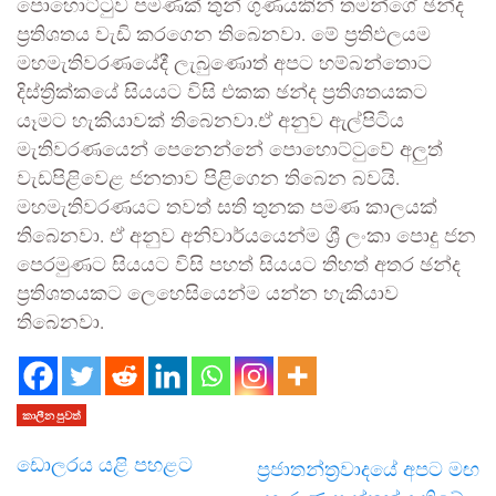
පොහොට්ටුව පමණක් තුන් ගුණයකින් තමන්ගේ ඡන්ද
ප්‍රතිශතය වැඩි කරගෙන තිබෙනවා. මේ ප්‍රතිඵලයම
මහමැතිවරණයේදී ලැබුණොත් අපට හම්බන්තොට
දිස්ත්‍රික්කයේ සියයට විසි එකක ඡන්ද ප්‍රතිශතයකට
යෑමට හැකියාවක් තිබෙනවා.ඒ අනුව ඇල්පිටිය
මැතිවරණයෙන් පෙනෙන්නේ පොහොට්ටුවේ අලුත්
වැඩපිළිවෙළ ජනතාව පිළිගෙන තිබෙන බවයි.
මහමැතිවරණයට තවත් සති තුනක පමණ කාලයක්
තිබෙනවා. ඒ අනුව අනිවාර්යයෙන්ම ශ්‍රී ලංකා පොදු ජන
පෙරමුණට සියයට විසි පහත් සියයට තිහත් අතර ඡන්ද
ප්‍රතිශතයකට ලෙහෙසියෙන්ම යන්න හැකියාව
තිබෙනවා.
කාලීන පුවත්
ඩොලරය යළි පහළට
ප්‍රජාතන්ත්‍රවාදයේ අපට මඟ