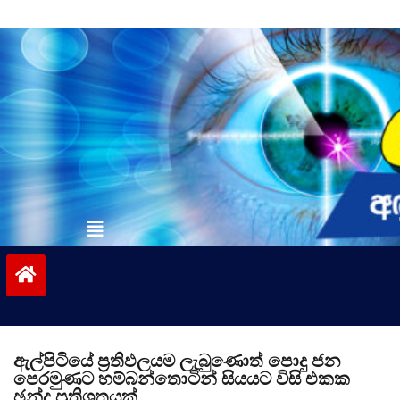
Skip
to
content
vinivida.lk
ඇල්පිටියේ ප්‍රතිඵලයම ලැබුණොත් පොදු ජන
පෙරමුණට හම්බන්තොටින් සියයට විසි එකක
ඡන්ද ප්‍රතිශතයක්