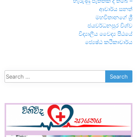
හැරුණු පැත්තක් ද තිබේ –
ආචාර්ය සනත්
මහවිතානගේ ශ්‍රී
ජයවර්ධනපුර විශ්ව
විද්‍යාලීය වෛද්‍ය පීඨයේ
ජ්‍යෙෂ්ඨ කථිකාචාර්ය