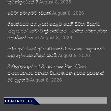
කුමන්ත්‍රණයක් ?
August 8, 2026
මෙටා සමාගමට දඩයක්
August 8, 2026
ශිෂ්‍යත්වයට සහ උසස් පෙළට පෙනී සිටින සිසුන්ට
‘සිසු සැරිය’ සේවාව ක්‍රියාත්මකයි – ජාතික ගමනාගමන
කොමිෂන් සභාව
August 8, 2026
දත්ත ආරක්ෂණ අධිකාරියෙන් රාජ්‍ය අංශය සඳහා නව
චක්‍ර ලේඛයක් නිකුත් කරයි
August 8, 2026
විනිසුරුවරුන්ගේ විශ්‍රාම වයස දීර්ඝ කිරීමේ
සංශෝධනයට ජනමත විචාරණයක් අවශ්‍ය වුවහොත්
ඊට සූදානම්
August 8, 2026
CONTACT US