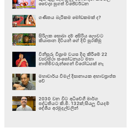
වෛද්‍ය සුගත් විජේවර්ධන
ගණිතය බැරිකම මෝඩකමක් ද?
සිරිලක සොබා දම් අසිරිය ලොවට
කියාපාන දිවියන් ගේ දිවි සුරකිමු
විනිසුරු විශ්‍රාම වයස දිගු කිරීමේ 22
ව්‍යවස්ථා සංශෝධනයට මහා
නාහිමිවරුන්ගෙන් විරෝධයක් නෑ
මහාචාර්ය විමල් දිසානායක අභාවප්‍රාප්ත
වේ
2030 වන විට අධිවේගී මාර්ග
පද්ධතියට කි.මී. 132ක්;සියලු වියදම්
දේශීය අරමුදල්වලින්