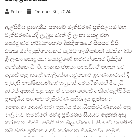
October 30, 2024
Editor
ඇල්පිටිය ප්‍රාදේශීය සභාවේ මැතිවරණ ප්‍රතිඵලයම මහ
මැතිවරණයේදී ලැබුණොත් ශ්‍රී ලංකා පොදු ජන
පෙරමුණට හම්බන්තොට දිස්ත්‍රික්කයේ සියයට විසි
එකක ඡන්ද ප්‍රතිශතයකට යෑමට හැකියාවක් පවතින බව
ශ්‍රී ලංකා පොදු ජන පෙරමුණේ හම්බන්තොට දිස්ත්‍රික්
අපේක්ෂක ඩී. වී. චානක මහතා පවසයි. ඒ මහතා මේ
අදහස් පළ කළේ බෙලිඅත්ත සමුපකාර ශ්‍රවණාගාරයේ දී
පැවැති පාක්ෂිකයන්ගේ හමුවක් අමතමිනි.එහි දී වැඩි
දුරටත් අදහස් පළ කළ ඒ මහතා මෙසේ ද කීය.”ඇල්පිටිය
ප්‍රාදේශීය සභාවේ මැතිවරණ ප්‍රතිඵලය දැක්කාම
පෙනෙන දෙයක් තමා පසුගිය ජනාධිපතිවරණයෙන් පසු
මාලිමාව තමන්ගේ ඡන්ද ප්‍රතිශතය සියයට දෙකක් අඩු
කරගෙන තිබීම. සමගි ජන බලවේගයth සියයට හයකින්
තම ඡන්ද ප්‍රතිශතය අඩු කරගෙන තිබෙනවා. නමුත්