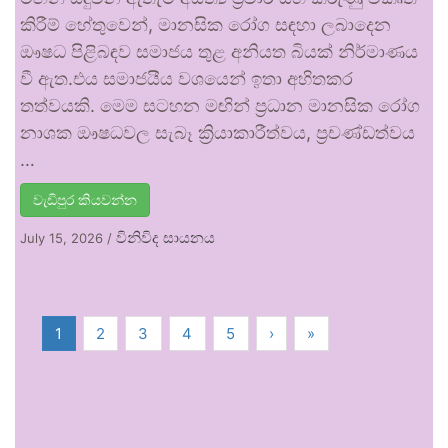
කිරීම් හේතුවෙන්, මානසික රෝග සඳහා ලබාදෙන
ඖෂධ පිළිබඳව සමාජය තුළ අනියත බියක් නිර්මාණය
වී ඇත.එය සමාජයීය වශයෙන් ඉතා අහිතකර
තත්වයකි. මෙම සටහන මඟින් ප්‍රධාන මානසික රෝග
නාශක ඖෂධවල සැබෑ ක්‍රියාකාරීත්වය, ප්‍රචණ්ඩත්වය
…
වැඩිපුර කියවන්න
විනිවිද සායනය
July 15, 2026
/
1
2
3
4
5
›
»