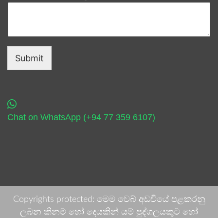
Submit
Chat on WhatsApp (+94 77 359 6107)
Copyrights protected: මෙම වෙබ් අඩවියේ පළකරනු
ලබන කිනම් හෝ දෙයකින් යම් පුද්ගලයකුට හෝ