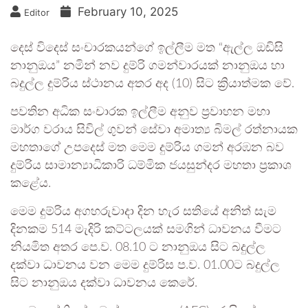
February 10, 2025
Editor
දෙස් විදෙස් සංචාරකයන්ගේ ඉල්ලීම මත “ඇල්ල ඔඩිසි
නානුඔය” නමින් නව දුම්රි ගමන්වාරයක් නානුඔය හා
බදුල්ල දුම්රිය ස්ථානය අතර අද (10) සිට ක්‍රියාත්මක වේ.
පවතින අධික සංචාරක ඉල්ලීම අනුව ප්‍රවාහන මහා
මාර්ග වරාය සිවිල් ගුවන් සේවා අමාත්‍ය බිමල් රත්නායක
මහතාගේ උපදෙස් මත මෙම දුම්රිය ගමන් අරඹන බව
දුම්රිය සාමාන්‍යාධිකාරි ධම්මික ජයසුන්දර මහතා ප්‍රකාශ
කළේය.
මෙම දුම්රිය අගහරුවාදා දින හැර සතියේ අනිත් සැම
දිනකම 514 මැදිරි කට්ටලයක් සමගින් ධාවනය වීමට
නියමිත අතර පෙ.ව. 08.10 ට නානුඔය සිට බදුල්ල
දක්වා ධාවනය වන මෙම දුම්රිස ප.ව. 01.00ට බදුල්ල
සිට නානුඔය දක්වා ධාවනය කෙරේ.