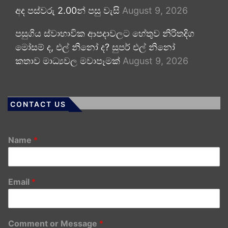
අද පස්වරු 2.00න් පසු වැසි
August 9, 2026
පසුගිය ස්වාභාවික ආපදාවලට හේතුව නිරිතදිග
මෝසම් ද, එල් නිනෝ ද? සුපර් එල් නිනෝ
කතාව මාධ්‍යවල මවාපෑමක්
August 9, 2026
CONTACT US
Name
*
Email
*
Comment or Message
*