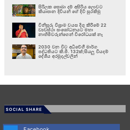
සිරිලක සොබා දම් අසිරිය ලොවට
කියාපාන දිවියන් ගේ දිවි සුරකිමු
විනිසුරු විශ්‍රාම වයස දිගු කිරීමේ 22
ව්‍යවස්ථා සංශෝධනයට මහා
නාහිමිවරුන්ගෙන් විරෝධයක් නෑ
2030 වන විට අධිවේගී මාර්ග
පද්ධතියට කි.මී. 132ක්;සියලු වියදම්
දේශීය අරමුදල්වලින්
SOCIAL SHARE
Facebook