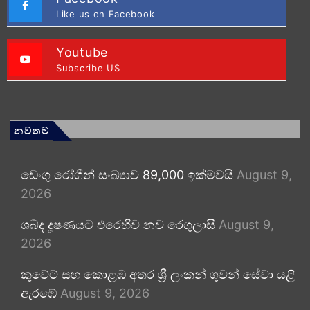
Like us on Facebook
Youtube
Subscribe US
නවතම
ඩෙංගු රෝගීන් සංඛ්‍යාව 89,000 ඉක්මවයි
August 9,
2026
ශබ්ද දූෂණයට එරෙහිව නව රෙගුලාසි
August 9,
2026
කුවේට් සහ කොළඹ අතර ශ්‍රී ලංකන් ගුවන් සේවා යළි
ඇරඹේ
August 9, 2026