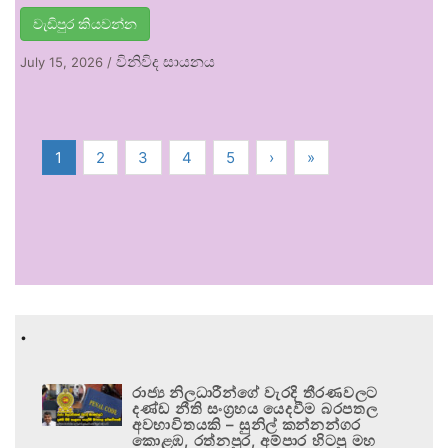
වැඩිපුර කියවන්න
විනිවිද සායනය
July 15, 2026
/
1
2
3
4
5
›
»
.
රාජ්‍ය නිලධාරීන්ගේ වැරදි තීරණවලට
දණ්ඩ නීති සංග්‍රහය යෙදවීම බරපතල
අවභාවිතයකි – සුනිල් කන්නන්ගර
කොළඹ, රත්නපුර, අම්පාර හිටපු මහ