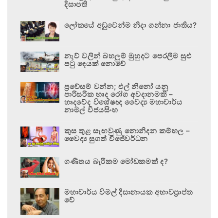
දිසාපති
ලෝකයේ අඩුවෙන්ම නිදා ගන්නා ජාතිය?
නැව් වලින් බහලුම් මුහුදට පෙරලීම සුළු
පටු දෙයක් නොවේ
ප්‍රවේසම් වන්න; එල් නිනෝ යනු
පාරිසරික හෘද රෝග අවදානමකි –
හෘදවේද විශේෂඥ වෛද්‍ය මහාචාර්ය
නාමල් විජයසිංහ
කුස තුළ සැඟවුණු නොනිදන කම්හල –
වෛද්‍ය සුගත් විජේවර්ධන
ගණිතය බැරිකම මෝඩකමක් ද?
මහාචාර්ය විමල් දිසානායක අභාවප්‍රාප්ත
වේ