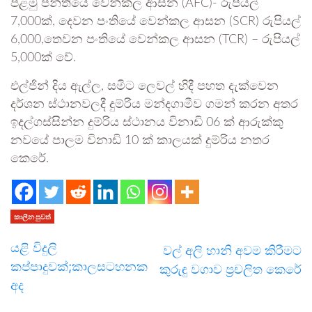
පළමු පන්තියේ වෙන්කල ආසන (AFC)- රුපියල්
7,000ක්, දෙවන පංතියේ වෙන්කල ආසන (SCR) රුපියල්
6,000,තෙවන පංතියේ වෙන්කල ආසන (TCR) – රුපියල්
5,000ක් වේ.
එල්ජින් දිය ඇල්ල, සමිට ලෙවල් හිදී පහත දැක්වෙන
දර්ශන ස්ථානවලදී දුම්රිය මන්දගාමීව ගමන් කරන අතර
ඉදල්ගස්සින්න දුම්රිය ස්ථානය විනාඩි 06 ක් ආරුක්කු
නවයේ පාලම විනාඩි 10 ක් කාලයක් දුම්රිය නතර
කෙරේ.
කාලීන පුවත්
යළි විදුලි
වල් අලි හානි අවම කිරීමට
කප්පාදුවක්;කාලසටහනක
කුරුඳු වගාව ප්‍රචලිත කෙරේ
අද