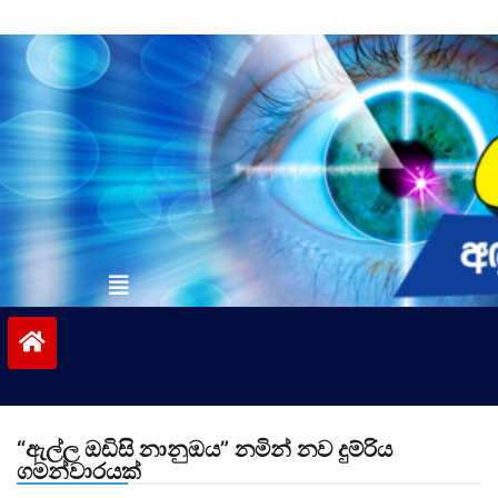
Skip
to
content
vinivida.lk
“ඇල්ල ඔඩිසි නානුඔය” නමින් නව දුම්රිය
ගමන්වාරයක්