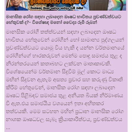
මානසික රෝග සඳහා ලබාදෙන ඖෂධ භාවිතය ප්‍රචණ්ඩත්වයට
හේතුවක් ද?- විශේෂඥ මනෝ වෛද්‍ය රූමි රූබන්
මානසික රෝගී තත්ත්වයන් සඳහා ලබාදෙන ඖෂධ
භාවිතය හේතුවෙන් රෝගීන් හෝ සාමාන්‍ය පුද්ගලයන්
ප්‍රචණ්ඩත්වයට යොමු විය හැකි ද යන්න වර්තමානයේ
රෝගීන්ගේ භාරකරුවන් මෙන්ම පොදු සමාජය තුළ ද
නිරන්තරයෙන් කතාබහට ලක්වන මාතෘකාවකි.
විශේෂයෙන්ම වර්තමාන සිදුවීම් මුල් කොට මාධ්‍ය
මඟින් සිදුවන ඇතැම් අසත්‍ය ප්‍රචාර සහ කරුණු විකෘති
කිරීම් හේතුවෙන්, මානසික රෝග සඳහා ලබාදෙන
ඖෂධ පිළිබඳව සමාජය තුළ අනියත බියක් නිර්මාණය
වී ඇත.එය සමාජයීය වශයෙන් ඉතා අහිතකර
තත්වයකි. මෙම සටහන මඟින් ප්‍රධාන මානසික රෝග
නාශක ඖෂධවල සැබෑ ක්‍රියාකාරීත්වය, ප්‍රචණ්ඩත්වය
…