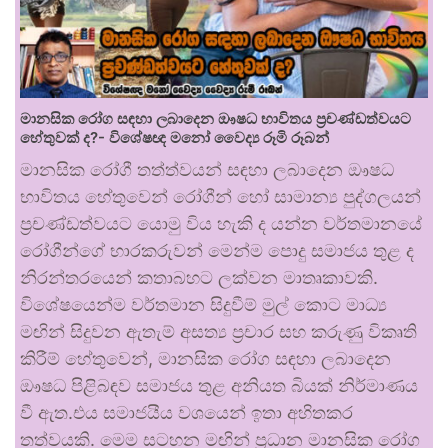
මානසික රෝග සඳහා ලබාදෙන ඖෂධ භාවිතය ප්‍රචණ්ඩත්වයට
හේතුවක් ද?- විශේෂඥ මනෝ වෛද්‍ය රූමි රූබන්
මානසික රෝගී තත්ත්වයන් සඳහා ලබාදෙන ඖෂධ
භාවිතය හේතුවෙන් රෝගීන් හෝ සාමාන්‍ය පුද්ගලයන්
ප්‍රචණ්ඩත්වයට යොමු විය හැකි ද යන්න වර්තමානයේ
රෝගීන්ගේ භාරකරුවන් මෙන්ම පොදු සමාජය තුළ ද
නිරන්තරයෙන් කතාබහට ලක්වන මාතෘකාවකි.
විශේෂයෙන්ම වර්තමාන සිදුවීම් මුල් කොට මාධ්‍ය
මඟින් සිදුවන ඇතැම් අසත්‍ය ප්‍රචාර සහ කරුණු විකෘති
කිරීම් හේතුවෙන්, මානසික රෝග සඳහා ලබාදෙන
ඖෂධ පිළිබඳව සමාජය තුළ අනියත බියක් නිර්මාණය
වී ඇත.එය සමාජයීය වශයෙන් ඉතා අහිතකර
තත්වයකි. මෙම සටහන මඟින් ප්‍රධාන මානසික රෝග