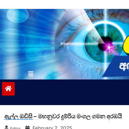
Skip
to
content
vinivida.lk
ඇල්ල ඔඩිසි – මහනුවර දුම්රිය මංගල ගමන අරඹයි
February 2, 2025
Editor