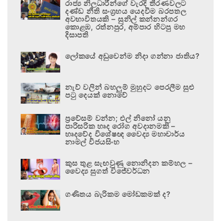
රාජ්‍ය නිලධාරීන්ගේ වැරදි තීරණවලට
දණ්ඩ නීති සංග්‍රහය යෙදවීම බරපතල
අවභාවිතයකි – සුනිල් කන්නන්ගර
කොළඹ, රත්නපුර, අම්පාර හිටපු මහ
දිසාපති
ලෝකයේ අඩුවෙන්ම නිදා ගන්නා ජාතිය?
නැව් වලින් බහලුම් මුහුදට පෙරලීම සුළු
පටු දෙයක් නොවේ
ප්‍රවේසම් වන්න; එල් නිනෝ යනු
පාරිසරික හෘද රෝග අවදානමකි –
හෘදවේද විශේෂඥ වෛද්‍ය මහාචාර්ය
නාමල් විජයසිංහ
කුස තුළ සැඟවුණු නොනිදන කම්හල –
වෛද්‍ය සුගත් විජේවර්ධන
ගණිතය බැරිකම මෝඩකමක් ද?