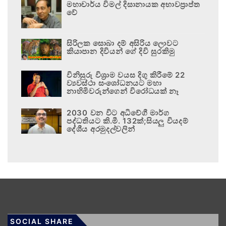
මහාචාර්ය විමල් දිසානායක අභාවප්‍රාප්ත
වේ
සිරිලක සොබා දම් අසිරිය ලොවට
කියාපාන දිවියන් ගේ දිවි සුරකිමු
විනිසුරු විශ්‍රාම වයස දිගු කිරීමේ 22
ව්‍යවස්ථා සංශෝධනයට මහා
නාහිමිවරුන්ගෙන් විරෝධයක් නෑ
2030 වන විට අධිවේගී මාර්ග
පද්ධතියට කි.මී. 132ක්;සියලු වියදම්
දේශීය අරමුදල්වලින්
SOCIAL SHARE