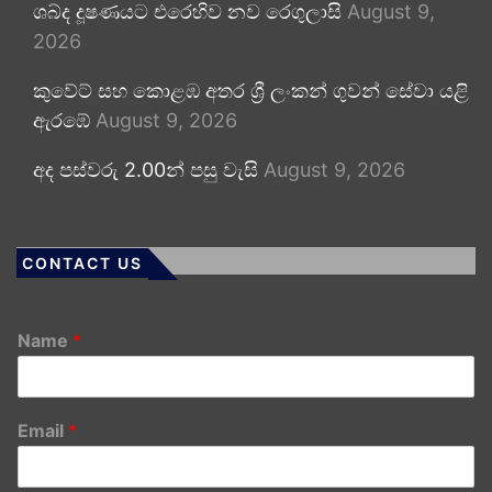
ශබ්ද දූෂණයට එරෙහිව නව රෙගුලාසි
August 9,
2026
කුවේට් සහ කොළඹ අතර ශ්‍රී ලංකන් ගුවන් සේවා යළි
ඇරඹේ
August 9, 2026
අද පස්වරු 2.00න් පසු වැසි
August 9, 2026
CONTACT US
Name
*
Email
*