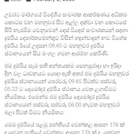
උඩරට මාර්ගයේ විදේශීය සංචාරක ආකර්ෂණය අධිකම
කොටස වන මහනුවර සිට ඇල්ල දක්වා වන කොටසේ
සිරි නැරඹීම වෙනුවෙන් දෙස් විදෙස් සංචාරකයන් සඳහා
දුම්රිය දෙපාර්තමේන්තුව විසින් හඳුන්වාදුන් නව විශේෂ
දුම්රිය ඊයේ උදසන 09.45 ට මහනුවර දුම්රිය
ස්ථානයෙන් සිය මංගල ගමන ආරම්භ කෙරිණි.
එම දුම්රිය සෑම සති අන්තයකම සෙනසුරාදා හා ඉරිදා
දින වල ධාවනයට යොදා ඇති අතර එම දුම්රිය මහනුවර
දුම්රිය ස්ථානයෙන් පෙරවරු 09.45 පිටත්ව පස්වරු
05.22 ට දෙමෝදර දුම්රිය ස්ථානය වෙත ළගාවීමට
නියමිතය. එමෙන්ම එම දුම්රිය දෙමෝදර දුම්රිය
ස්ථානයෙන් පස්වරු පස්වරු 06.00 නැවත මහනුවර
බලා පිටත් වීමට නියමිතය.
මෙම දුම්රියේ පළමු පන්තියේ වෙන්කළ ආසන 176 ක්
ද,දෙවන පංතියේ වෙන්කළ ආසන 176 ක් ද, තෙවන