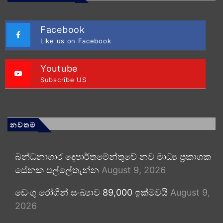
Facebook
Like us on Facebook
Youtube
Subscribe US
නවතම
බන්ධනාගාර දෙපාර්තමේන්තුවේ නව මාධ්‍ය ප්‍රකාශක
සේනක පල්ලේතැන්න
August 9, 2026
ඩෙංගු රෝගීන් සංඛ්‍යාව 89,000 ඉක්මවයි
August 9,
2026