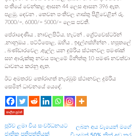
පංතියේ වෙන්කළ ආසන 44 ලෙස ආසන 396 ඇත.
පළමු, දෙවන , තෙවන පංතිවල ගාස්තු පිළිවෙළින් රු.
7000/=, 6000/= 5000/= ලෙස පවතී.
පේරාදෙණිය , නාවලපිටිය, හැටන් , ග්‍රේට්වෙස්ටර්න්
,නානුඔය , පට්ටිපොළ, ඔහිය , ඉදල්ගස්හින්න , හපුතලේ
, බණ්ඩාරවෙල ,ඇල්ල යන දුම්රිය ස්ථානවල පමණක්
සහ ආරුක්කු නවය පාලමේ මිනිත්තු 10 පමණ නවත්වා
ධාවනය කරනු ඇත.
ඊට අමතරව තෝරාගත් නැරඹුම් ස්ථානවල දුම්රිය
සෙමින් ධාවනයේ යෙදේ.
කාලීන පුවත්
පූර්ව ළමා විය සංවර්ධනයට
ලබන අය වැයෙන් මගේ
ජාතික ප්‍රතිපත්තියක්
වියදමත් 50% කින් අඩු කර