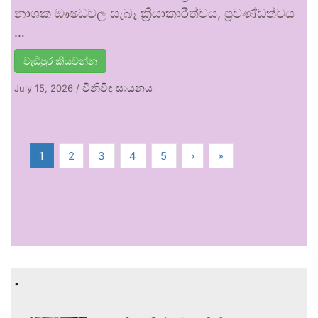
නාශක ඖෂධවල සැබෑ ක්‍රියාකාරීත්වය, ප්‍රචණ්ඩත්වය
…
වැඩිපුර කියවන්න
විනිවිද සායනය
July 15, 2026
/
1
2
3
4
5
›
»
.