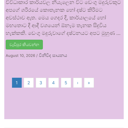
විවිධාකාර කාර්යවල නියැලෙන විට ඩෙංගු මදුරුවකුට
අපගේ ශරීරයේ කොතැනක හෝ දෂ්ට කිරීමට
අවස්ථාව ඇත. මෙය ගෙදර දී, කාර්යාලයේ හෝ
මඟතොට දී ආදී වශයෙන් ඕනෑම තැනක සිදුවිය
හැක්කකි. ඩෙංගු මදුරුවාගේ දෂ්ටනයට අපට මුහුණ …
වැඩිපුර කියවන්න
විනිවිද සායනය
August 10, 2026
/
1
2
3
4
5
›
»