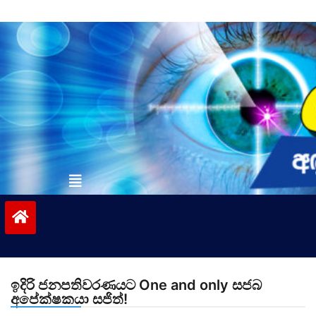
Skip
to
content
vinivida.lk
ඉදිරි ජනපතිවරණයට One and only සජබ
අපේක්ෂකයා සජිත්!