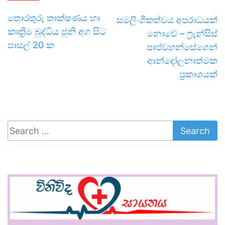
තොරතුරු තාක්ෂණය හා
සමලිංගිකත්වය අපරාධයක්
කෘත්‍රිම බුද්ධිය ජුනි අග සිට
නොවේ – ෆ්‍රැන්සිස්
පාසල් 20 ක
පාප්වහන්සේගෙන්
ආන්දෝලනාත්මක
ප්‍රකාශයක්