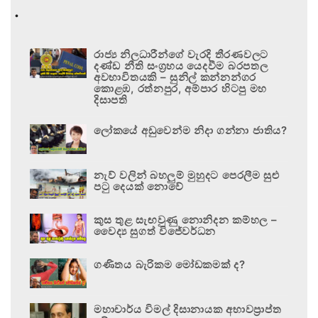
.
රාජ්‍ය නිලධාරීන්ගේ වැරදි තීරණවලට
දණ්ඩ නීති සංග්‍රහය යෙදවීම බරපතල
අවභාවිතයකි – සුනිල් කන්නන්ගර
කොළඹ, රත්නපුර, අම්පාර හිටපු මහ
දිසාපති
ලෝකයේ අඩුවෙන්ම නිදා ගන්නා ජාතිය?
නැව් වලින් බහලුම් මුහුදට පෙරලීම සුළු
පටු දෙයක් නොවේ
කුස තුළ සැඟවුණු නොනිදන කම්හල –
වෛද්‍ය සුගත් විජේවර්ධන
ගණිතය බැරිකම මෝඩකමක් ද?
මහාචාර්ය විමල් දිසානායක අභාවප්‍රාප්ත