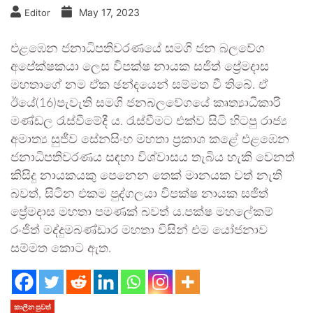
May 17, 2023
Editor
එළඹෙන ජනාධිපතිවරණයේ සමගි ජන බලවේග
අපේක්ෂකයා ලෙස විපක්ෂ නායක සජිත් ප්‍රේමදාස
මහතාගේ නම ඒක ඡන්දයෙන් සම්මත වී තිබේ. ඒ
ඊයේ(16)පැවැති සමගි ජනබලවේගයේ කෘත්‍යාධිකාරි
මණ්ඩල රැස්වීමේදී ය. රැස්වීමට එක්ව සිටි හිටපු රාජ්‍ය
අමාත්‍ය සුජීව සේනසිංහ මහතා ප්‍රකාශ කළේ එළඹෙන
ජනාධිපතිවරණය සඳහා විශ්වාසය තැබිය හැකි වෙනත්
කිසිදු නායකයකු පෙනෙන තෙක් මානයක වත් නැති
බවත්, සිටින එකම පුද්ගලයා විපක්ෂ නායක සජිත්
ප්‍රේමදාස මහතා පමණක් බවත් ය.පක්ෂ මහලේකම්
රංජිත් මද්දුමබණ්ඩාර මහතා විසින් එම යෝජනාව
සම්මත කොට ඇත.
කාලීන පුවත්