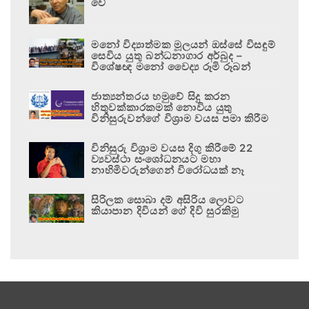
වේ
මනෝ විද්‍යාත්මක මූලයන් ඔස්සේ විසඳුම්
සෙවිය යුතු බන්ධනාගාර අර්බුද –
විශේෂඥ මනෝ වෛද්‍ය රූමි රූබන්
ජාත්‍යන්තරය හමුවේ සිදු කරන
හිතුවක්කාරකමක් නොවිය යුතු
විනිසුරුවන්ගේ විශ්‍රාම වයස පමා කිරීම
විනිසුරු විශ්‍රාම වයස දිගු කිරීමේ 22
ව්‍යවස්ථා සංශෝධනයට මහා
නාහිමිවරුන්ගෙන් විරෝධයක් නෑ
සිරිලක සොබා දම් අසිරිය ලොවට
කියාපාන දිවියන් ගේ දිවි සුරකිමු