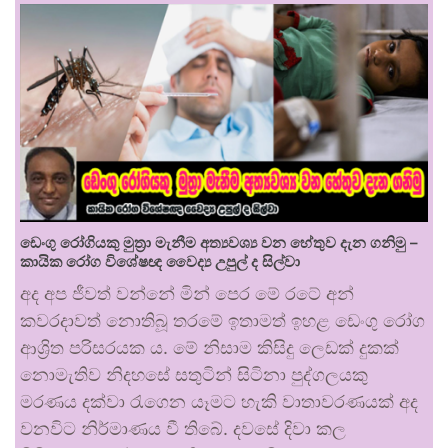
ඩෙංගු රෝගියකු ⁣මුත්‍රා මැනීම අත්‍යවශ්‍ය වන හේතුව දැන ගනිමු –
කායික රෝග විශේෂඥ වෛද්‍ය උපුල් ද සිල්වා
අද අප ජීවත් වන්නේ මින් පෙර මේ රටේ අන්
කවරදාවත් නොතිබූ තරමේ ඉතාමත් ඉහළ ඩෙංගු රෝග
ආශ්‍රිත පරිසරයක ය. මේ නිසාම කිසිදු ලෙඩක් දුකක්
නොමැතිව නිදහසේ සතුටින් සිටිනා පුද්ගලයකු
මරණය දක්වා රැගෙන යෑමට හැකි වාතාවරණයක් අද
වනවිට නිර්මාණය වී තිබේ. දවසේ දිවා කල