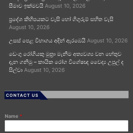
සීමාව ඉක්මවයි
August 10, 2026
ප්‍රදේශ කිහිපයකට වැසි හෝ ගිගුරුම් සහිත වැසි
August 10, 2026
උසස් පෙළ විභාගය අදින් ඇරඹෙයි
August 10, 2026
ඩෙංගු රෝගියකු ⁣මුත්‍රා මැනීම අත්‍යවශ්‍ය වන හේතුව
දැන ගනිමු – කායික රෝග විශේෂඥ වෛද්‍ය උපුල් ද
සිල්වා
August 10, 2026
CONTACT US
Name
*