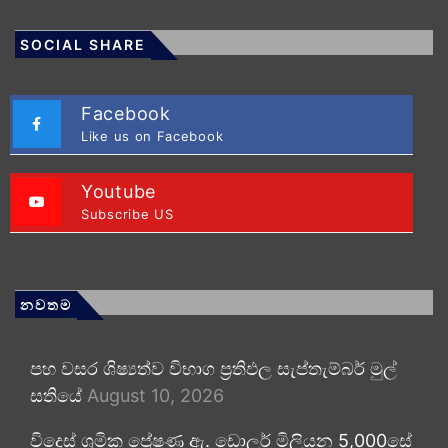
SOCIAL SHARE
Facebook
Like us on Facebook
Youtube
Subscribe US
නවතම
පහ වසර ශිෂ්‍යත්ව විභාග ප්‍රතිඵල සැප්තැම්බර් මුල්
සතියේ
August 10, 2026
විදෙස් ශ්‍රමික ප්‍රේෂණ ඇ. ඩොලර් මිලියන 5,000සේ