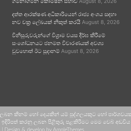
ගමනාගමන කොමිෂන් සභාව
August 8, 2026
දත්ත ආරක්ෂණ අධිකාරියෙන් රාජ්‍ය අංශය සඳහා
නව චක්‍ර ලේඛයක් නිකුත් කරයි
August 8, 2026
විනිසුරුවරුන්ගේ විශ්‍රාම වයස දීර්ඝ කිරීමේ
සංශෝධනයට ජනමත විචාරණයක් අවශ්‍ය
වුවහොත් ඊට සූදානම්
August 8, 2026
 ලබන කිනම් හෝ දෙයකින් යම් පුද්ගලයකුට හෝ පාර්ශවයකට
දිරිපත් කරනු ලබන පිළිතුරු පළකිරීමට මෙම වෙබ් අඩවිය ආච
 |
Design & develop by AmpleThemes