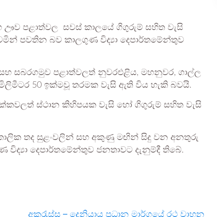
 සහ ඌව පළාත්වල සවස් කාලයේ ගිගුරුම් සහිත වැසි
ින් පවතින බව කාලගුණ විද්‍යා දෙපාර්තමේන්තුව
සහ සබරගමුව පළාත්වලත් නුවරඑළිය, මහනුවර, ගාල්ල
ු මිලිමීටර 50 ඉක්මවූ තරමක වැසි ඇති විය හැකි බවයි.
ක්කවලත් ස්ථාන කිහිපයක වැසි හෝ ගිගුරුම් සහිත වැසි
කාලික තද සුළංවලින් සහ අකුණු මඟින් සිදු වන අනතුරු
ිද්‍යා දෙපාර්තමේන්තුව ජනතාවට දැනුම්දී තිබේ.
අකුරැස්ස – දෙනියාය ප්‍රධාන මාර්ගයේ රථ වාහන