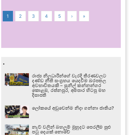
1
2
3
4
5
›
»
.
රාජ්‍ය නිලධාරීන්ගේ වැරදි තීරණවලට
දණ්ඩ නීති සංග්‍රහය යෙදවීම බරපතල
අවභාවිතයකි – සුනිල් කන්නන්ගර
කොළඹ, රත්නපුර, අම්පාර හිටපු මහ
දිසාපති
ලෝකයේ අඩුවෙන්ම නිදා ගන්නා ජාතිය?
නැව් වලින් බහලුම් මුහුදට පෙරලීම සුළු
පටු දෙයක් නොවේ