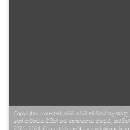
Copyrights protected: මෙම වෙබ් අඩවියේ පළකරනු
හෝ පාර්ශවය විසින් තම අනන්‍යතාව තහවුරු කරමින් ඉ
2021- 2024| Contact Us - editor.vinivida@gmail.com