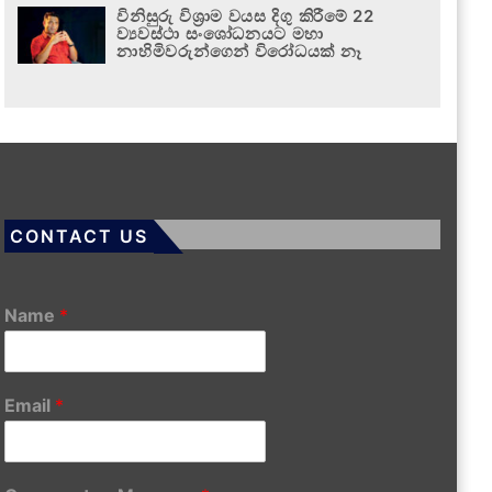
විනිසුරු විශ්‍රාම වයස දිගු කිරීමේ 22
ව්‍යවස්ථා සංශෝධනයට මහා
නාහිමිවරුන්ගෙන් විරෝධයක් නෑ
CONTACT US
Name
*
Email
*