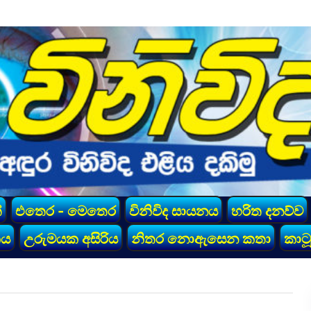
්
එතෙර - මෙතෙර
විනිවිද සායනය
හරිත දනව්ව
කය
උරුමයක අසිරිය
නිතර නොඇසෙන කතා
කාටූ