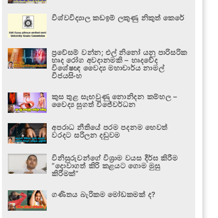
විශ්වවිද්‍යාල කඩඉම් ලකුණු නිකුත් කෙරේ
ප්‍රවේසම් වන්න; එල් නිනෝ යනු පාරිසරික
හෘද රෝග අවදානමකි – හෘදවේද
විශේෂඥ වෛද්‍ය මහාචාර්ය නාමල්
විජයසිංහ
කුස තුළ සැඟවුණු නොනිදන කම්හල –
වෛද්‍ය සුගත් විජේවර්ධන
අපරාධ නීතියේ පරම පදනම හෙවත්
වරදට සරිලන දඬුවම
විනිසුරුවන්ගේ විශ්‍රාම වයස දීර්ඝ කිරීම
“දොවාගත් කිරි කළයට ගොම මුසු
කිරීමක්”
ගණිතය බැරිකම මෝඩකමක් ද?