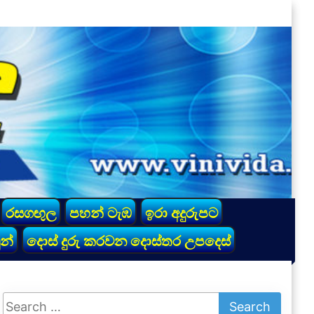
රසගඟුල
පහන් ටැඹ
ඉරා අදුරුපට
න්
දොස් දුරු කරවන දොස්තර උපදෙස්