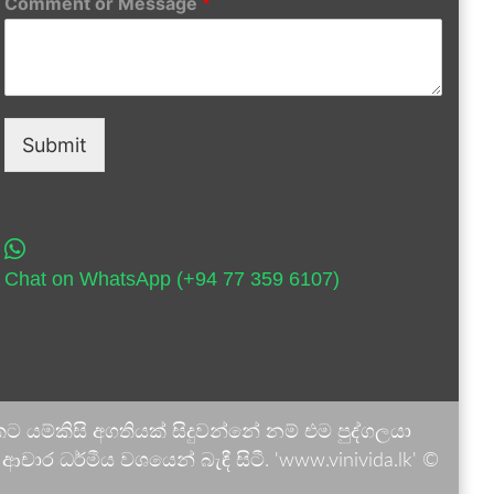
Comment or Message
*
Submit
Chat on WhatsApp (+94 77 359 6107)
 යම්කිසි අගතියක් සිදුවන්නේ නම් එම පුද්ගලයා
ාර ධර්මීය වශයෙන් බැඳී සිටී. 'www.vinivida.lk' ©