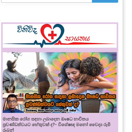
මානසික රෝග සඳහා ලබාදෙන ඖෂධ භාවිතය
ප්‍රචණ්ඩත්වයට හේතුවක් ද?- විශේෂඥ මනෝ වෛද්‍ය රූමි
රූබන්