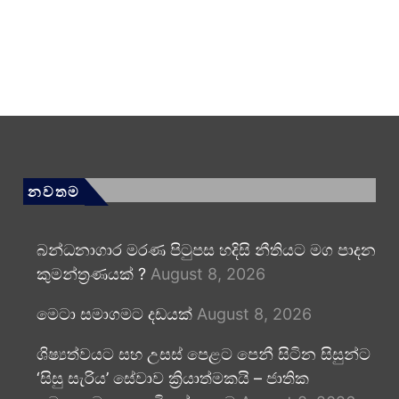
නවතම
බන්ධනාගාර මරණ පිටුපස හදිසි නීතියට මග පාදන
කුමන්ත්‍රණයක් ?
August 8, 2026
මෙටා සමාගමට දඩයක්
August 8, 2026
ශිෂ්‍යත්වයට සහ උසස් පෙළට පෙනී සිටින සිසුන්ට
‘සිසු සැරිය’ සේවාව ක්‍රියාත්මකයි – ජාතික