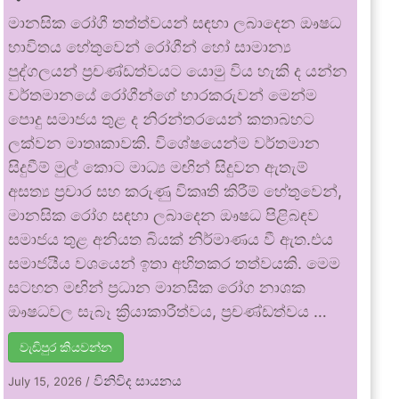
මානසික රෝගී තත්ත්වයන් සඳහා ලබාදෙන ඖෂධ
භාවිතය හේතුවෙන් රෝගීන් හෝ සාමාන්‍ය
පුද්ගලයන් ප්‍රචණ්ඩත්වයට යොමු විය හැකි ද යන්න
වර්තමානයේ රෝගීන්ගේ භාරකරුවන් මෙන්ම
පොදු සමාජය තුළ ද නිරන්තරයෙන් කතාබහට
ලක්වන මාතෘකාවකි. විශේෂයෙන්ම වර්තමාන
සිදුවීම් මුල් කොට මාධ්‍ය මඟින් සිදුවන ඇතැම්
අසත්‍ය ප්‍රචාර සහ කරුණු විකෘති කිරීම් හේතුවෙන්,
මානසික රෝග සඳහා ලබාදෙන ඖෂධ පිළිබඳව
සමාජය තුළ අනියත බියක් නිර්මාණය වී ඇත.එය
සමාජයීය වශයෙන් ඉතා අහිතකර තත්වයකි. මෙම
සටහන මඟින් ප්‍රධාන මානසික රෝග නාශක
ඖෂධවල සැබෑ ක්‍රියාකාරීත්වය, ප්‍රචණ්ඩත්වය …
වැඩිපුර කියවන්න
විනිවිද සායනය
July 15, 2026
/