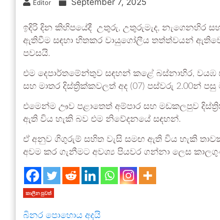
September 7, 2025
Editor
ඉදිරි දින කිහිපයේදී උතුරු, උතුරුමැද, නැගෙනහිර
ඇතිවීම සඳහා හිතකර වායුගෝලීය තත්ත්වයන් ඇතිවෙම
පවසයි.
එම දෙපාර්තමේන්තුව සඳහන් කළේ බස්නාහිර, වයඹ 
සහ මාතර දිස්ත්‍රික්කවලත් අද (07) පස්වරු 2.00න් පස
එමෙන්ම ඌව පළාතෙත් අම්පාර සහ මඩකලපුව දිස්ත්‍රි
ඇති විය හැකි බව එම නිවේදනයේ සඳහන්.
ඒ අනුව ගිගුරුම් සහිත වැසි සමඟ ඇති විය හැකි තාව
අවම කර ගැනීමට අවශ්‍ය පියවර ගන්නා ලෙස කාලගුණ ව
කාලීන පුවත්
බිනර පොහොය අදයි