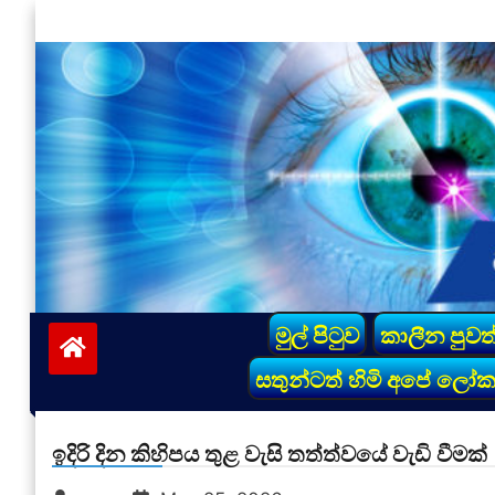
Skip
to
content
vinivida.lk
මුල් පිටුව
කාලීන පුවත
සතුන්ටත් හිමි අපේ ලෝ
ඉදිරි දින කිහිපය තුළ වැසි තත්ත්වයේ වැඩි වීමක්