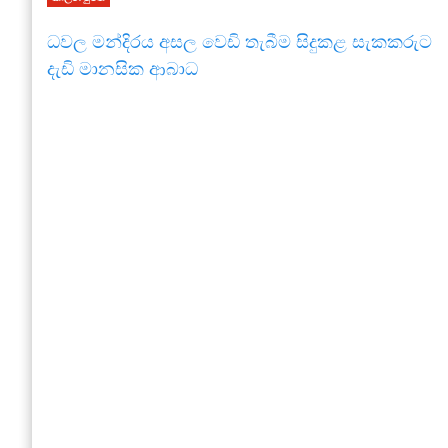
ධවල මන්දිරය අසල වෙඩි තැබීම සිදුකළ සැකකරුට
දැඩි මානසික ආබාධ