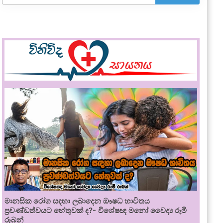
මානසික රෝග සඳහා ලබාදෙන ඖෂධ භාවිතය
ප්‍රචණ්ඩත්වයට හේතුවක් ද?- විශේෂඥ මනෝ වෛද්‍ය රූමි
රූබන්