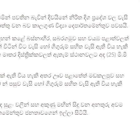
ින් පවතින බැවින් දිවයිනේ නිරිත දිග ප්‍රදේශ වල වැසි
ොත්තු වන බව කාලගුණ විද්‍යා දෙපාර්තමේන්තුව පවසයි.
සඳහන් කළේ බස්නාහිර, සබරගමුව සහ වයඹ පළාත්වලත්
විටින් විට වැසි හෝ ගිගුරුම් සහිත වැසි ඇති විය හැකි
ර දිස්ත්‍රික්කවලත් ඇතැම් ස්ථානවලට අද (25) මි.මී
ල්පයක් ඇති විය හැකි අතර ඌව පළාතේත් මඩකලපුව සහ
0 න් පසුව වැසි හෝ ගිගුරුම් සහිත වැසි ඇති විය හැකි
ද සුළං වලින් සහ අකුණු මඟින් සිදු වන අනතුරු අවම
මේන්තුව ජනතාවගෙන් ඉල්ලා සිටියි.