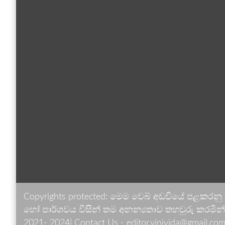
Copyrights protected: මෙම වෙබ් අඩවියේ පළකරනු
හෝ පාර්ශවය විසින් තම අනන්‍යතාව තහවුරු කරමින් ඉ
2021- 2024| Contact Us - editor.vinivida@gmail.com