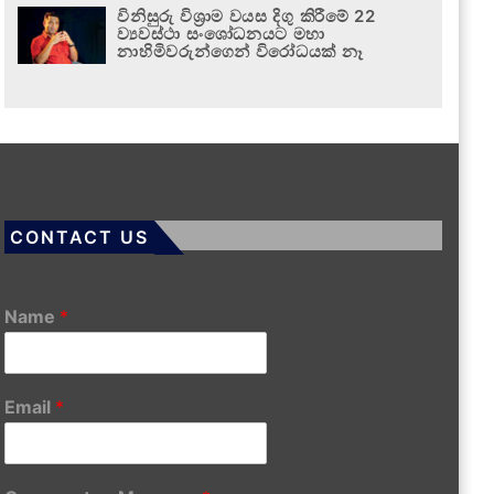
විනිසුරු විශ්‍රාම වයස දිගු කිරීමේ 22
ව්‍යවස්ථා සංශෝධනයට මහා
නාහිමිවරුන්ගෙන් විරෝධයක් නෑ
CONTACT US
Name
*
Email
*