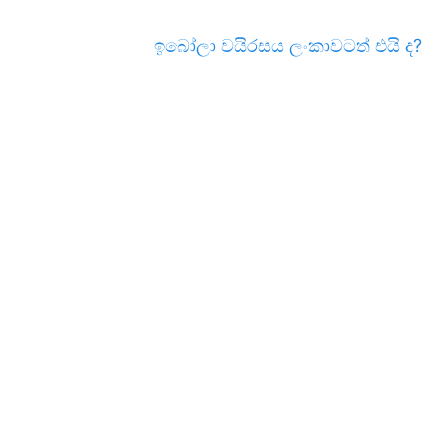
ඉබෝලා වයිරසය ලංකාවටත් එයි ද?