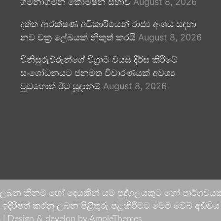
ගමනාගමන කොමිෂන් සභාව
August 8, 2026
දත්ත ආරක්ෂණ අධිකාරියෙන් රාජ්‍ය අංශය සඳහා
නව චක්‍ර ලේඛයක් නිකුත් කරයි
August 8, 2026
විනිසුරුවරුන්ගේ විශ්‍රාම වයස දීර්ඝ කිරීමේ
සංශෝධනයට ජනමත විචාරණයක් අවශ්‍ය
වුවහොත් ඊට සූදානම්
August 8, 2026
 ලබන කිනම් හෝ දෙයකින් යම් පුද්ගලයකුට හෝ පාර්ශවයකට
දිරිපත් කරනු ලබන පිළිතුරු පළකිරීමට මෙම වෙබ් අඩවිය ආච
 |
Design & develop by AmpleThemes