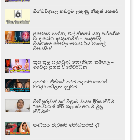
විශ්වවිද්‍යාල කඩඉම් ලකුණු නිකුත් කෙරේ
ප්‍රවේසම් වන්න; එල් නිනෝ යනු පාරිසරික
හෘද රෝග අවදානමකි – හෘදවේද
විශේෂඥ වෛද්‍ය මහාචාර්ය නාමල්
විජයසිංහ
කුස තුළ සැඟවුණු නොනිදන කම්හල –
වෛද්‍ය සුගත් විජේවර්ධන
අපරාධ නීතියේ පරම පදනම හෙවත්
වරදට සරිලන දඬුවම
විනිසුරුවන්ගේ විශ්‍රාම වයස දීර්ඝ කිරීම
“දොවාගත් කිරි කළයට ගොම මුසු
කිරීමක්”
ගණිතය බැරිකම මෝඩකමක් ද?