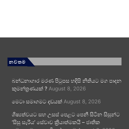
නවතම
බන්ධනාගාර මරණ පිටුපස හදිසි නීතියට මග පාදන
කුමන්ත්‍රණයක් ?
August 8, 2026
මෙටා සමාගමට දඩයක්
August 8, 2026
ශිෂ්‍යත්වයට සහ උසස් පෙළට පෙනී සිටින සිසුන්ට
‘සිසු සැරිය’ සේවාව ක්‍රියාත්මකයි – ජාතික