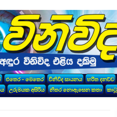
්
එතෙර - මෙතෙර
විනිවිද සායනය
හරිත දනව්ව
කය
උරුමයක අසිරිය
නිතර නොඇසෙන කතා
කාටූ