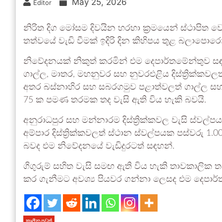
May 25, 2026
Editor
නිරිත දිග මෝසම දිවයින හරහා ක්‍රමයෙන් ස්ථාපිත වෙම
තත්වයේ වැඩි වීමක් ඉදිරි දින කිහිපය තුළ බලාපොර
නිවේදනයක් නිකුත් කරමින් එම දෙපාර්තමේන්තුව 
ගාල්ල, මාතර, මහනුවර සහ නුවරඑළිය දිස්ත්‍රික්කවලත් 
අතර බස්නාහිර සහ සබරගමුව පළාත්වලත් ගාල්ල සහ මාත
75 ක පමණ තරමක තද වැසි ඇති විය හැකි බවයි.
අනුරාධපුර සහ මන්නාරම දිස්ත්‍රික්කවල වැසි ස්ව
අම්පාර දිස්ත්‍රික්කවලත් ස්ථාන ස්වල්පයක පස්වරු 1.0
බවද එම නිවේදනයේ වැඩිදුරටත් සඳහන්.
ගිගුරුම් සහිත වැසි සමඟ ඇති විය හැකි තාවකාලික ත
කර ගැනීමට අවශ්‍ය පියවර ගන්නා ලෙසද එම දෙපාර්ත
කාලීන පුවත්