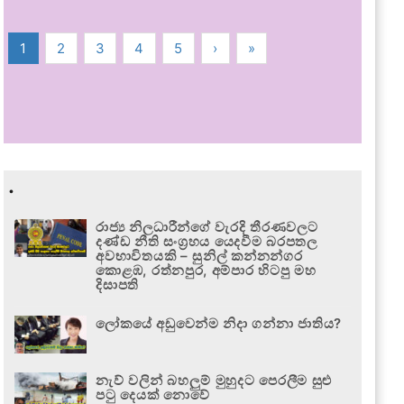
1
2
3
4
5
›
»
.
රාජ්‍ය නිලධාරීන්ගේ වැරදි තීරණවලට
දණ්ඩ නීති සංග්‍රහය යෙදවීම බරපතල
අවභාවිතයකි – සුනිල් කන්නන්ගර
කොළඹ, රත්නපුර, අම්පාර හිටපු මහ
දිසාපති
ලෝකයේ අඩුවෙන්ම නිදා ගන්නා ජාතිය?
නැව් වලින් බහලුම් මුහුදට පෙරලීම සුළු
පටු දෙයක් නොවේ