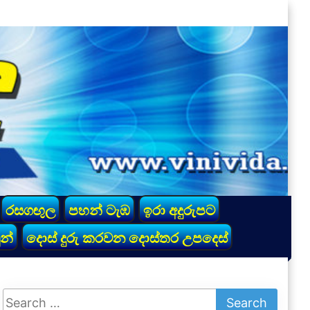
රසගඟුල
පහන් ටැඹ
ඉරා අදුරුපට
න්
දොස් දුරු කරවන දොස්තර උපදෙස්