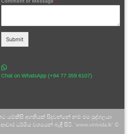
Comment or Message
*
Submit
Chat on WhatsApp (+94 77 359 6107)
 යම්කිසි අගතියක් සිදුවන්නේ නම් එම පුද්ගලයා
ාර ධර්මීය වශයෙන් බැඳී සිටී. 'www.vinivida.lk' ©