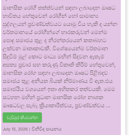
මානසික රෝගී තත්ත්වයන් සඳහා ලබාදෙන ඖෂධ
භාවිතය හේතුවෙන් රෝගීන් හෝ සාමාන්‍ය
පුද්ගලයන් ප්‍රචණ්ඩත්වයට යොමු විය හැකි ද යන්න
වර්තමානයේ රෝගීන්ගේ භාරකරුවන් මෙන්ම
පොදු සමාජය තුළ ද නිරන්තරයෙන් කතාබහට
ලක්වන මාතෘකාවකි. විශේෂයෙන්ම වර්තමාන
සිදුවීම් මුල් කොට මාධ්‍ය මඟින් සිදුවන ඇතැම්
අසත්‍ය ප්‍රචාර සහ කරුණු විකෘති කිරීම් හේතුවෙන්,
මානසික රෝග සඳහා ලබාදෙන ඖෂධ පිළිබඳව
සමාජය තුළ අනියත බියක් නිර්මාණය වී ඇත.එය
සමාජයීය වශයෙන් ඉතා අහිතකර තත්වයකි. මෙම
සටහන මඟින් ප්‍රධාන මානසික රෝග නාශක
ඖෂධවල සැබෑ ක්‍රියාකාරීත්වය, ප්‍රචණ්ඩත්වය …
වැඩිපුර කියවන්න
විනිවිද සායනය
July 15, 2026
/