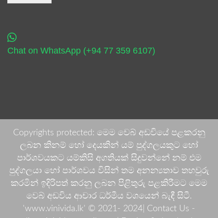
Chat on WhatsApp (+94 77 359 6107)
Copyrights protected: මෙම වෙබ් අඩවියේ පළකරනු
ලබන කිනම් හෝ දෙයකින් යම් පුද්ගලයකුට හෝ
පාර්ශවයකට යම්කිසි අගතියක් සිදුවන්නේ නම් එම
පුද්ගලයා හෝ පාර්ශවය විසින් තම අනන්‍යතාව තහවුරු
කරමින් ඉදිරිපත් කරනු ලබන පිළිතුරු පළකිරීමට මෙම
වෙබ් අඩවිය ආචාර ධර්මීය වශයෙන් බැඳී සිටී.
'www.vinivida.lk' © 2021- 2024| Contact Us -