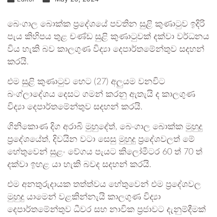
බෙංගාල බොක්ක ප්‍රදේශයේ පවතින සුළි කුණාටුව ඉදිරි
පැය කිහිපය තුළ චණ්ඩ සුළි කුණාටුවක් දක්වා වර්ධනය
විය හැකි බව කාලගුණ විද්‍යා දෙපාර්තමේන්තුව සදහන්
කරයි.
එම සුළි කුණාටුව හෙට (27) අලුයම වනවිට
බංග්ලාදේශය දෙසට ගමන් කරනු ඇතැයි ද කාලගුණ
විද්‍යා දෙපාර්තමේන්තුව සදහන් කරයි.
ගිනිකොණ දිග අරාබි මුහුදේත්, බෙංගාල බොක්ක මුහුදු
ප්‍රදේශයේත්, දිවයින වටා සෙසු මුහුදු ප්‍රදේශවලත් මේ
හේතුවෙන් සුළං වේගය පැයට කිලෝමීටර 60 ත් 70 ත්
දක්වා ඉහළ යා හැකි බවද සදහන් කරයි.
එම අනතුරුදායක තත්ත්වය හේතුවෙන් එම ප්‍රදේශවල
මුහුදු යාමෙන් වළකින්නැයි කාලගුණ විද්‍යා
දෙපාර්තමේන්තුව ධීවර සහ නාවික ප්‍රජාවට දැනුම්දීමක්