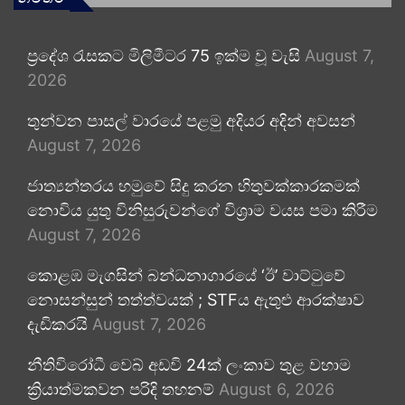
ප්‍රදේශ රැසකට මිලිමීටර 75 ඉක්ම වූ වැසි
August 7,
2026
තුන්වන පාසල් වාරයේ පළමු අදියර අදින් අවසන්
August 7, 2026
ජාත්‍යන්තරය හමුවේ සිදු කරන හිතුවක්කාරකමක්
නොවිය යුතු විනිසුරුවන්ගේ විශ්‍රාම වයස පමා කිරීම
August 7, 2026
කොළඹ මැගසින් බන්ධනාගාරයේ ‘ඊ’ වාට්ටුවේ
නොසන්සුන් තත්ත්වයක් ; STFය ඇතුළු ආරක්ෂාව
දැඩිකරයි
August 7, 2026
නීතිවිරෝධී වෙබ් අඩවි 24ක් ලංකාව තුළ වහාම
ක්‍රියාත්මකවන පරිදි තහනම්
August 6, 2026