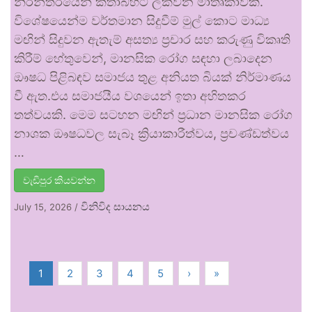
නිරන්තරයෙන් කතාබහට ලක්වන මාතෘකාවකි.
විශේෂයෙන්ම වර්තමාන සිදුවීම් මුල් කොට මාධ්‍ය
මඟින් සිදුවන ඇතැම් අසත්‍ය ප්‍රචාර සහ කරුණු විකෘති
කිරීම් හේතුවෙන්, මානසික රෝග සඳහා ලබාදෙන
ඖෂධ පිළිබඳව සමාජය තුළ අනියත බියක් නිර්මාණය
වී ඇත.එය සමාජයීය වශයෙන් ඉතා අහිතකර
තත්වයකි. මෙම සටහන මඟින් ප්‍රධාන මානසික රෝග
නාශක ඖෂධවල සැබෑ ක්‍රියාකාරීත්වය, ප්‍රචණ්ඩත්වය
…
වැඩිපුර කියවන්න
විනිවිද සායනය
July 15, 2026
/
1
2
3
4
5
›
»