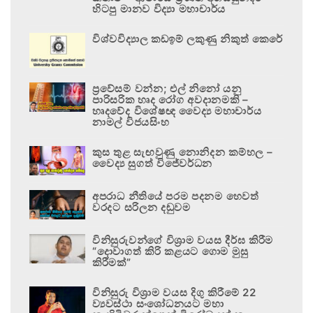
හිටපු මානව විද්‍යා මහාචාර්ය
විශ්වවිද්‍යාල කඩඉම් ලකුණු නිකුත් කෙරේ
ප්‍රවේසම් වන්න; එල් නිනෝ යනු
පාරිසරික හෘද රෝග අවදානමකි –
හෘදවේද විශේෂඥ වෛද්‍ය මහාචාර්ය
නාමල් විජයසිංහ
කුස තුළ සැඟවුණු නොනිදන කම්හල –
වෛද්‍ය සුගත් විජේවර්ධන
අපරාධ නීතියේ පරම පදනම හෙවත්
වරදට සරිලන දඬුවම
විනිසුරුවන්ගේ විශ්‍රාම වයස දීර්ඝ කිරීම
“දොවාගත් කිරි කළයට ගොම මුසු
කිරීමක්”
විනිසුරු විශ්‍රාම වයස දිගු කිරීමේ 22
ව්‍යවස්ථා සංශෝධනයට මහා