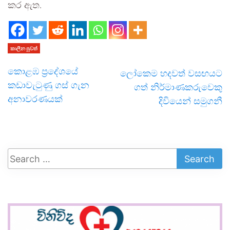
කර ඇත.
කාලීන පුවත්
කොළඹ ප්‍රදේශයේ
ලෝකෙම හදවත් වසඟයට
කඩාවැටුණු ගස් ගැන
ගත් නිර්මාණකරුවෙකු
අනාවරණයක්
දිවියෙන් සමුගනී