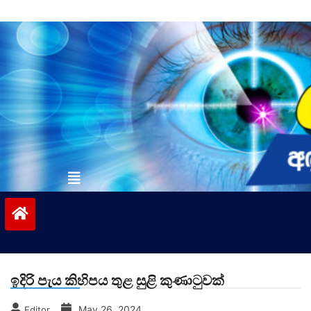
Skip
to
content
vinivida.lk
ඉදිරි පැය කිහිපය තුළ සුළි කුණාටුවක්
May 26, 2024
Editor