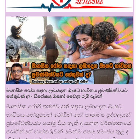
මානසික රෝග සඳහා ලබාදෙන ඖෂධ භාවිතය ප්‍රචණ්ඩත්වයට
හේතුවක් ද?- විශේෂඥ මනෝ වෛද්‍ය රූමි රූබන්
මානසික රෝගී තත්ත්වයන් සඳහා ලබාදෙන ඖෂධ
භාවිතය හේතුවෙන් රෝගීන් හෝ සාමාන්‍ය පුද්ගලයන්
ප්‍රචණ්ඩත්වයට යොමු විය හැකි ද යන්න වර්තමානයේ
රෝගීන්ගේ භාරකරුවන් මෙන්ම පොදු සමාජය තුළ ද