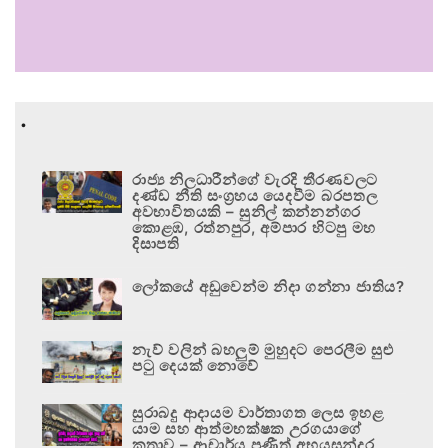
.
රාජ්‍ය නිලධාරීන්ගේ වැරදි තීරණවලට
දණ්ඩ නීති සංග්‍රහය යෙදවීම බරපතල
අවභාවිතයකි – සුනිල් කන්නන්ගර
කොළඹ, රත්නපුර, අම්පාර හිටපු මහ
දිසාපති
ලෝකයේ අඩුවෙන්ම නිදා ගන්නා ජාතිය?
නැව් වලින් බහලුම් මුහුදට පෙරලීම සුළු
පටු දෙයක් නොවේ
සුරාබදු ආදායම වාර්තාගත ලෙස ඉහළ
යාම සහ ආත්මභක්ෂක උරගයාගේ
කතාව – ආචාර්ය ප්‍රණීත් අභයසුන්දර