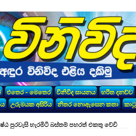
්
එතෙර - මෙතෙර
විනිවිද සායනය
හරිත දනව්ව
කය
උරුමයක අසිරිය
නිතර නොඇසෙන කතා
කාටූ
ෂ්ඨ පුරවැසි හැරමිටි බස්තම් පහරත් එකතු වේවි