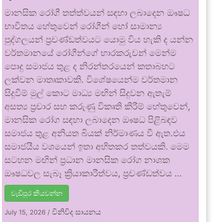
මානසික රෝගී තත්ත්වයන් සඳහා ලබාදෙන ඖෂධ
භාවිතය හේතුවෙන් රෝගීන් හෝ සාමාන්‍ය
පුද්ගලයන් ප්‍රචණ්ඩත්වයට යොමු විය හැකි ද යන්න
වර්තමානයේ රෝගීන්ගේ භාරකරුවන් මෙන්ම
පොදු සමාජය තුළ ද නිරන්තරයෙන් කතාබහට
ලක්වන මාතෘකාවකි. විශේෂයෙන්ම වර්තමාන
සිදුවීම් මුල් කොට මාධ්‍ය මඟින් සිදුවන ඇතැම්
අසත්‍ය ප්‍රචාර සහ කරුණු විකෘති කිරීම් හේතුවෙන්,
මානසික රෝග සඳහා ලබාදෙන ඖෂධ පිළිබඳව
සමාජය තුළ අනියත බියක් නිර්මාණය වී ඇත.එය
සමාජයීය වශයෙන් ඉතා අහිතකර තත්වයකි. මෙම
සටහන මඟින් ප්‍රධාන මානසික රෝග නාශක
ඖෂධවල සැබෑ ක්‍රියාකාරීත්වය, ප්‍රචණ්ඩත්වය …
වැඩිපුර කියවන්න
විනිවිද සායනය
July 15, 2026
/