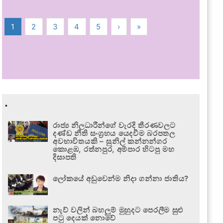
1
2
3
4
5
›
»
.
රාජ්‍ය නිලධාරීන්ගේ වැරදි තීරණවලට
දණ්ඩ නීති සංග්‍රහය යෙදවීම බරපතල
අවභාවිතයකි – සුනිල් කන්නන්ගර
කොළඹ, රත්නපුර, අම්පාර හිටපු මහ
දිසාපති
ලෝකයේ අඩුවෙන්ම නිදා ගන්නා ජාතිය?
නැව් වලින් බහලුම් මුහුදට පෙරලීම සුළු
පටු දෙයක් නොවේ