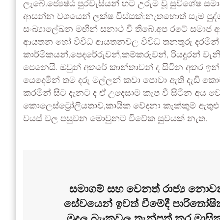
ලැබේ.ජ්‍යෙෂ්ඨ පුරවැසියන් හට උරුම වූ සුවිශේෂ
ආසන්න වශයෙන් ලක්ෂ විස්සක්;නැතහොත් සෑම පුද්
සංඛ්‍යාලේඛන මඟින් සනාථ වී තිබේ.අප රටේ සමාජ ආර
ආයතන හෝ විවිධ ආයතනවල විවිධ තනතුරු දරමින්
කාර්මිකයන්,පෙදරේරුවන්,කම්කරුවන්, රියදුරන් වැනි
පෙනෙයි. ඔවුන් අතරේ කාන්තාවන් ද සිටින අතර ඉන
යෙදෙමින් තම දරු මල්ලන් කවා පොවා ඇති දැඩි කො
කරමින් සිට දැනට ද ඒ උදෙසාම කැප වී සිටින අය වෙත
කොලෙස්ට්‍රෝලියතාව,කායික වේදනා කැක්කුම් ඇතුළු 
වයස් වල පසුවන මොවුනට විවේක සුවයක් නැත.
සමාගම් සහ වෙනත් රාජ්‍ය 
සේවයෙන් ඉවත් වීමේදී පාරිතෝෂ
මුදල බැංකුවල තැන්පත් කර මා