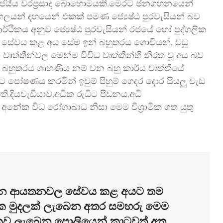
 සමාජයීය වරප්‍රසාද බොහොමයකි.මෙරට ජනගහනයෙන්
ගලයන් දහයෙන් එකක් පමණ ජ්‍යෙෂ්ඨ පුරවැසියන් බව
්ථිකය අනුව ජ්‍යෙෂ්ඨ පුරවැසියන් රජයේ හෝ පුද්ගලික
 සේවය කළ අය සේම ඉන් බහුතරය ගොවියන්, වඩු
 වෘත්තීන්වල මෙන්ම විවිධ වෘත්තීන්හි නිරත වූ අය බව
් බහුතරය ගෘහණිය නම් වන බහු කාර්ය වෘත්තියේ
ට පෝෂණය කරමින් ඉවුම් පිහුම් ගෙදර දොර සියලු වැඩ
ි.දියවැඩියාව,අධික රුධිට පීඩනය,අධි
අනේක විධ රෝගාබාධ නිසා මෙම විශ්‍රාමික ගත යුතු
නොවන ආයතනවල සේවය කළ අයට තම
ික මුදලක් ලැබෙන අතර සමහරු මෙම
සිකව ලැබෙන පොලියෙන් කාටවත් අත