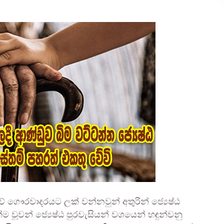
 ගෞරවාදරයට ලක් වන්නවුන් අතුරින් ජ්‍යෙෂ්ඨ
ක්ම වූවන් ජ්‍යෙෂ්ඨ පුරවැසියන් වශයෙන් හඳුන්වනු