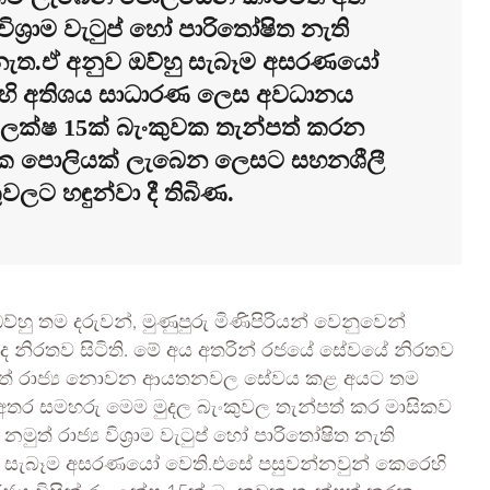
විශ්‍රාම වැටුප් හෝ පාරිතෝෂිත නැති
නැත.ඒ අනුව ඔව්හු සැබෑම අසරණයෝ
ෙහි අතිශය සාධාරණ ලෙස අවධානය
. ලක්ෂ 15ක් බැංකුවක තැන්පත් කරන
්ෂික පොලියක් ලැබෙන ලෙසට සහනශීලී
වලට හඳුන්වා දී තිබිණ.
ු තම දරුවන්, මුණුපුරු මිණිපිරියන් වෙනුවෙන්
නිරතව සිටිති. මේ අය අතරින් රජයේ සේවයේ නිරතව
සහ වෙනත් රාජ්‍ය නොවන ආයතනවල සේවය කළ අයට තම
 අතර සමහරු මෙම මුදල බැංකුවල තැන්පත් කර මාසිකව
් රාජ්‍ය විශ්‍රාම වැටුප් හෝ පාරිතෝෂිත නැති
හු සැබෑම අසරණයෝ වෙති.එසේ පසුවන්නවුන් කෙරෙහි