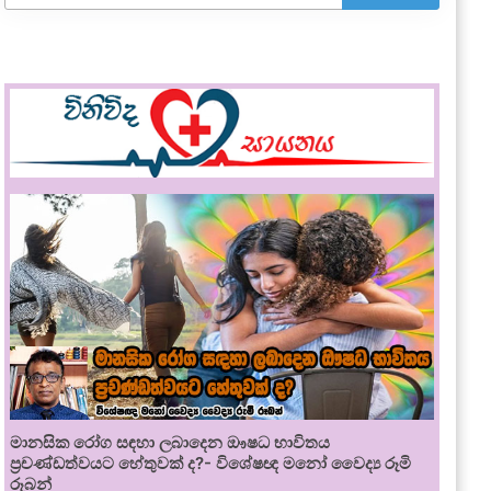
මානසික රෝග සඳහා ලබාදෙන ඖෂධ භාවිතය
ප්‍රචණ්ඩත්වයට හේතුවක් ද?- විශේෂඥ මනෝ වෛද්‍ය රූමි
රූබන්