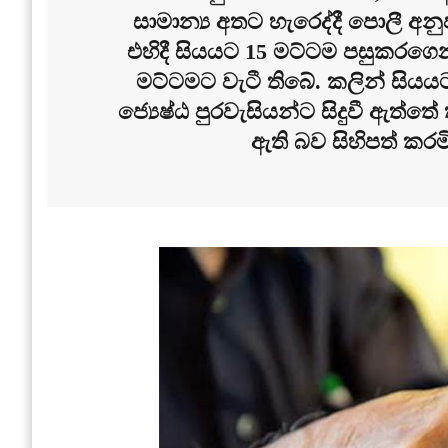
සාමාන්‍ය අතට හැරෙද්දී පොලී අන
එහිදී සියයට 15 මට්ටම පසුකරගෙ
මට්ටමට වැටී තිබේ. කලින් සි
ජ්‍යෙෂ්ඨ පුරවැසියන්ට සිදුවී ඇත්ත
ඇති බව සිහිපත් කරම