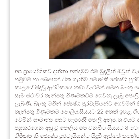
අප ප්‍රායෝගිකව දන්නා අන්දමට එම මුදලින් ඔවුන් වැ
හමුවීම හා බෙහෙත් ටික ගැනීම පමණකි.ජ්‍යෙෂ්ඨ පු
කාලයේ සිදුවූ ආර්ථිකයේ කඩා වැටීමත් සමඟ බැංකු 
සෑම ස්ථාවර තැන්පතු ගිණුමකටම ගෙවනු ලැබූ පොලිය 
ලැබිණි. බැංකු මගින් ජ්‍යෙෂ්ඨ පුරවැසියන්ට ගෙවමින
තැන්පතු ගිණුමකම පොලිය.සියයට 22 තෙක් ඉහළ ගි
වෙමින් සාමාන්‍ය අතට හැරෙද්දී පොලී අනුපාත එයට 
පසුකරගෙන අඩු වූ පොලිය මේ වනවිට සියයට 8 ම
හිමිකම් කී ජ්‍යෙෂ්ඨ පුරවැසියන්ට සිදුවී ඇත්තේ තමන්