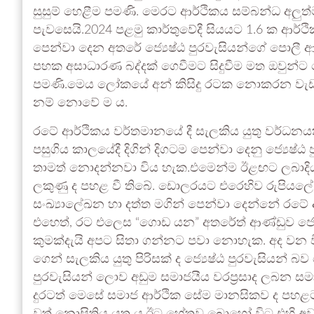
සුසුම් හෙළීම පමණි. මෙරට ආර්ථිකය සම්බන්ධ අලුත
පැවසෙයි.2024 පළමු කාර්තුවේදී සියයට 1.6 ක ආර්
පෙන්වා දෙන අතරේ ජ්‍යෙෂ්ඨ පුරවැසියන්ගේ පොලී 
පහක අසාධාරණ බද්දක් ගෙවීමට සිදුවීම මත ඔවුන්ට මේ
පමණි.මෙය ලෝකයේ අන් කිසිදු රටක නොකරන වැඩකි
නම් නොවේ ම ය.
රටේ ආර්ථිකය වර්තමානයේ දී සැලකිය යුතු වර්ධනය
පසුගිය කාලයේදී දිගින් දිගටම පෙන්වා දෙනු ජ්‍යෙෂ්
තාමත් නොදන්නවා විය හැක.එමෙන්ම ඊළඟට ලබාදිය 
ලකුණු ද පහළ වී තිබේ. ඩොලරයට එරෙහිව රුපියලේ 
සංඛ්‍යාලේඛන හා දත්ත මගින් පෙන්වා දෙන්නේ රටේ
එහෙත්, රට එලෙස “ගොඩ යන” අතරේත් ආණ්ඩුව ජ්‍යෙ
කුමක්දැයි අපට සිතා ගන්නට පවා නොහැක. අද වන වි
ගෙන් සැලකිය යුතු පිරිසක් ද ජ්‍යෙෂ්ඨ පුරවැසියන් බව 
පුරවැසියන් ලොව අඩුම සමාජයීය වරප්‍රසාද ලබන 
දුරටත් මෙසේ සමාජ ආර්ථික සේම මානසිකව ද පහළට 