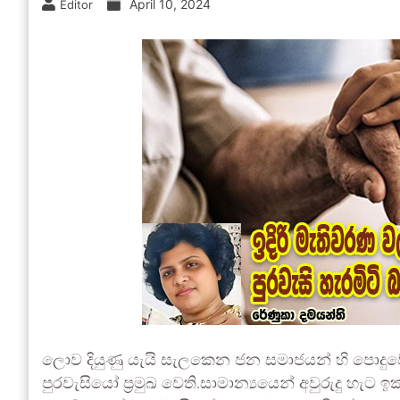
April 10, 2024
Editor
ලොව දියුණු යැයි සැලකෙන ජන සමාජයන් හි පොදුවේ
පුරවැසියෝ ප්‍රමුඛ වෙති.සාමාන්‍යයෙන් අවුරුදු හැට ඉ