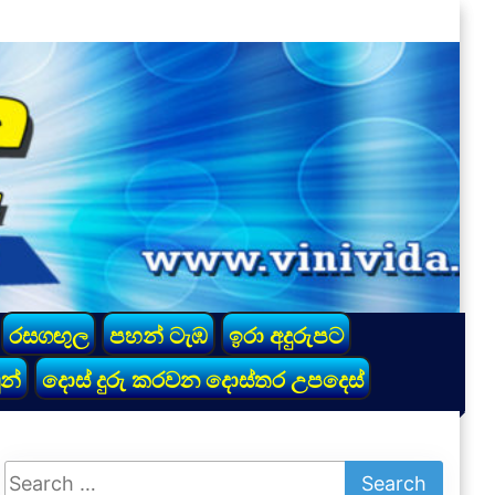
රසගඟුල
පහන් ටැඹ
ඉරා අදුරුපට
න්
දොස් දුරු කරවන දොස්තර උපදෙස්