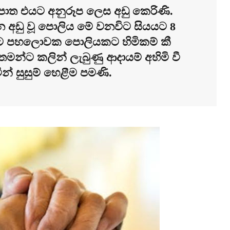
ුපාත එයට අනුරූප ලෙස අඩු කෙරිණි.
න අඩු වූ පොලිය මේ වනවිට සියයට 8
යයට පහලොවක පොලියකට හිමිකම් කී
ේ තමන්ට කලින් ලැබුණු ආදායම් අහිමි වී
ින් සුසුම් හෙළීම පමණි.