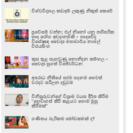
විශ්වවිද්‍යාල කඩඉම් ලකුණු නිකුත් කෙරේ
ප්‍රවේසම් වන්න; එල් නිනෝ යනු පාරිසරික
හෘද රෝග අවදානමකි – හෘදවේද
විශේෂඥ වෛද්‍ය මහාචාර්ය නාමල්
විජයසිංහ
කුස තුළ සැඟවුණු නොනිදන කම්හල –
වෛද්‍ය සුගත් විජේවර්ධන
අපරාධ නීතියේ පරම පදනම හෙවත්
වරදට සරිලන දඬුවම
විනිසුරුවන්ගේ විශ්‍රාම වයස දීර්ඝ කිරීම
“දොවාගත් කිරි කළයට ගොම මුසු
කිරීමක්”
ගණිතය බැරිකම මෝඩකමක් ද?