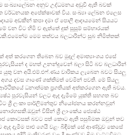
්ම සංඛ්‍යාලේඛන අනුව උද්ධමනය අඩුවී ඇති බවක්
ථික වර්ධනයක අපේක්ෂාවක් විය. සංඛ්‍යා ලේඛන එලෙස
ආදායම අඩකින් කපා දමා ඒ පොලී ආදායමෙන් සියයට
 වන විට හිමි ව ඇත්තේ දුක් සුසුම් සම්භාරයක්
.එමෙන්ම මෙම තත්වය බලධාරීන්ට සුබ නිමිත්තක්
ක් අත් කරගෙන තිබෙන බව මුදල් අමාත්‍යාංශය එසේ
ඨ පුරවැසියන් ද මහත් උනන්දුවෙන් බලා සිටි බව බලධාරීන්
යුතු වන අයි.එම්.එෆ්.ණය වාරිකය ලැබෙන බවට සියලු
අගය දවස ගාණේ ශක්තිමත් වෙමින් පවතී. මේ සියලු
 ආර්ථිකයේ ධනාත්මක ප්‍රගතියක් අත්කරගෙන ඇති බවය.
ෂ්ඨ පුරවැසියන් වලට ඇද දැමීමේ යුක්ති සහගත බව
ට ශ්‍රී ලංකා පාර්ලිමන්තුව නියෝජනය කරන්නවුන්
නොරහසකි.ඔවුන් විසින් ශ්‍රී ලාංකේය ජ්‍යෙෂ්ඨ
සමාජ කොටසක් බවට පත් කොට ඇති පසුබිමක ඔවුන් තව
ඇද දැමීම පාළු ගෙයි වළං බිඳීමක් සේ ආණ්ඩුව කෙසේ