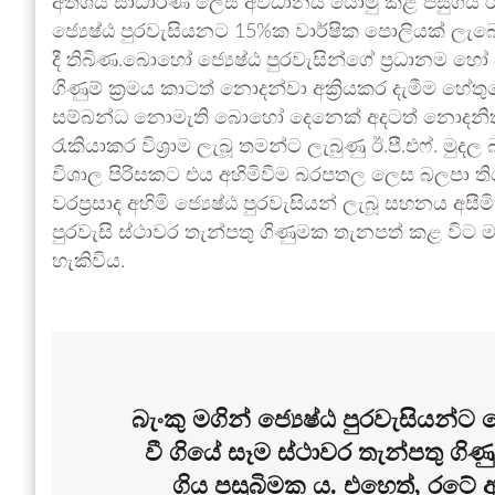
අතිශය සාධාරණ ලෙස අවධානය යොමු කළ පසුගිය රජය
ජ්‍යෙෂ්ඨ පුරවැසියනට 15%ක වාර්ෂික පොලියක් ලැ
දී තිබිණ.බොහෝ ජ්‍යෙෂ්ඨ පුරවැසින්ගේ ප්‍රධානම හෝ 
ගිණුම් ක්‍රමය කාටත් නොදන්වා අක්‍රියකර දැමීම හේත
සම්බන්ධ නොමැති බොහෝ දෙනෙක් අදටත් නොදනිති. 
රැකියාකර විශ්‍රාම ලැබූ තමන්ට ලැබුණු ඊ.පී.එෆ්. මු
විශාල පිරිසකට එය අහිමිවීම බරපතල ලෙස බලපා 
වරප්‍රසාද අහිමි ජ්‍යෙෂ්ඨ පුරවැසියන් ලැබූ සහනය අසීම
පුරවැසි ස්ථාවර තැන්පතු ගිණුමක තැනපත් කළ විට 
හැකිවිය.
බැංකු මගින් ජ්‍යෙෂ්ඨ පුරවැසියන්
වී ගියේ සෑම ස්ථාවර තැන්පතු ග
ගිය පසුබිමක ය. එහෙත්, රටේ 