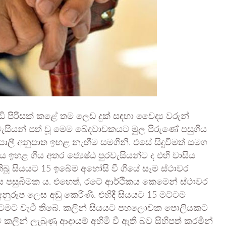
ඩි පිරිසක් කළේ තම ලෙඩ දුක් සඳහා වෛද්‍ය වරුන්
රවැසියන් පත් වූ මෙම ඛේදවාචකයට මුල පිරුණේ පසුගිය
පොලී අනුපාත ඉහළ නැඟීම සමගිනි. එසේ සිදුවීමත් සමග
ඉහළ ගිය අතර ජ්‍යෙෂ්ඨ පුරවැසියන්ට ද එහි වාසිය
් තිබූ සියයට 15 ඉබේම අහෝසි වී ගියේ සෑම ස්ථාවර
ය පසුබිමක ය. එහෙත්, රටේ ආර්ථිකය කෙමෙන් ස්ථාවර
අනුරූප ලෙස අඩු කෙරිණි. එහිදී සියයට 15 මට්ටම
ට්ටමට වැටී තිබේ. කලින් සියයට පහලොවක පොලියකට
ට කලින් ලැබුණු ආදායම් අහිමි වී ඇති බව සිහිපත් කරමින්