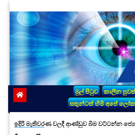
Skip
to
content
vinivida.lk
මුල් පිටුව
කාලීන පුවත
සතුන්ටත් හිමි අපේ ලෝ
ඉදිරි මැතිවරණ වලදී ආණ්ඩුව බිම වට්ටන්න ජ්‍යෙ