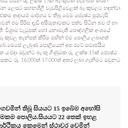
 විසින් රු. ලක්ෂ 15ක් බැංකුවක තැන්පත් කරන
බෙන ලෙසට සහනශීලී වැඩපිළිවෙළක් බැංකුවලට හඳුන්වා
එකම ආදායම් මාර්ගය ව තිබූ මෙම ජ්‍යෙෂ්ඨ පුරවැසි
ුවෙන් එම පිරිස දැඩි අසීරුතාවකට පත්ව සිටින බව ඒ හා
විශ්‍රාම වැටුපක් හෝ නොමැති පෞද්ගලික අංශයේ
දල බැංකුවල තැන්පත් කිරීම මඟින් එම පොලිය ලබාගත්
තිබේ.මෙසේ ලැබුණ පොලියෙන් අප රටේ සමාජයීය
ිත ය.එදා ඔවුන්ට බැංකු ගිණුමක රු. ලක්ෂ 15ක් ජ්‍යෙෂ්ඨ
මසකට රු. 16,000ත් 17,000ත් අතර ලබා ගැනීමට ඔවුනට
ට ගෙවමින් තිබූ සියයට 15 ඉබේම අහෝසි
ිණුමකම පොලිය.සියයට 22 තෙක් ඉහළ
ආර්ථිකය කෙමෙන් ස්ථාවර වෙමින්