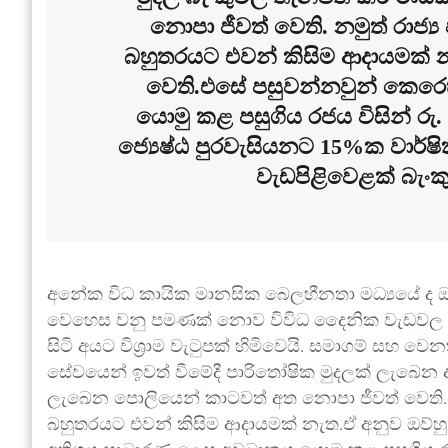
නොපා ජීවත් වෙති. නමුත් රාජ්‍ය 
බහුතරයට එවන් කිසිම ආදායමක් 
වෙති.එසේ පසුවන්නවුන් කෙර
යොමු කළ පසුගිය රජය විසින් රු
ජ්‍යෙෂ්ඨ පුරවැසියනට 15%ක වාර
වැඩපිළිවෙළක් බැංකු
අනේක විධ කායික මානසික බෙලහීනතා මධ්‍යයේ ද ඔව්හ
වෙහෙස වනු පමණක් නොව විවිධ දෛනික වැඩවල ද 
සිටි අයට විශ්‍රාම වැටුපක් හිමිවෙයි. සමාගම් 
සේවයෙන් ඉවත් වීමේදී පාරිතෝෂික මුදලක් ලැබෙන
ලැබෙන පොලියෙන් කාටවත් අත නොපා ජීවත් වෙති. නමුත
බහුතරයට එවන් කිසිම ආදායමක් නැත.ඒ අනුව ඔව්