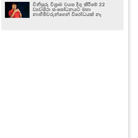
විනිසුරු විශ්‍රාම වයස දිගු කිරීමේ 22
ව්‍යවස්ථා සංශෝධනයට මහා
නාහිමිවරුන්ගෙන් විරෝධයක් නෑ