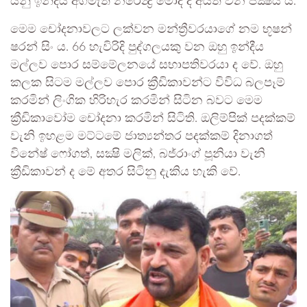
යනු ඉන්දීය අගමැති නරේන්‍ද්‍ර මෝදි ද අයත් වන පක්‍ෂය යි.
මෙම චෝදනාවලට ලක්වන මන්ත්‍රීවරයාගේ නම භූෂන්
ෂරන් සිං ය. 66 හැවිරිදි පුද්ගලයකු වන ඔහු ඉන්දීය
මල්ලව පොර සම්මේලනයේ සභාපතිවරයා ද වේ. ඔහු
කලක සිටම මල්ලව පොර ක්‍රීඩිකාවන්ට විවිධ බලපෑම්
කරමින් ලිංගික හිරිහැර කරමින් සිටින බවට මෙම
ක්‍රීඩිකාවෝම චෝදනා කරමින් සිටිති. ඔලිම්පික් පදක්කම්
වැනි ඉහළම මට්ටමේ ජාත්‍යන්තර පදක්කම් දිනාගත්
විනේෂ් ෆෝගත්, සක්‍ෂි මලික්, බජ්රාංග් පූනියා වැනි
ක්‍රීඩිකාවන් ද මේ අතර සිටිනු දැකිය හැකි වේ.