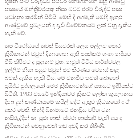
භූෂන් සිංට විරුද්ධව පියවර නොගන්නේ ඔහු ආණ්ඩු
පක්‍ෂයේ මන්ත්‍රීවරයකු නිසා බවට එරට විරුද්ධ පක්‍ෂ
චෝදනා කරමින් සිටියි. මෙහි දී අගමැති මෝදි ඇතුළු
ආණ්ඩුවේ ප්‍රබලයන් ද දැඩි විවේචනයට ලක් වනු දැකිය
හැකි වේ.
තම විරෝධයේ තවත් පියවරක් ලෙස මල්ලව පොර
ක්‍රීඩිකාවන් ඔවුන් දිනාගෙන ඇති පදක්කම් ගංගා නදියට
විසි කිරීමට ද සූදානම් වූහ. නමුත් විවිධ පාර්ශ්වවල
ඉල්ලීම් නිසා පසුව ඔවුන් එම තීරණය වෙනස් කළ
බවක් දැකිය හැකි විය. මේ වනවිට තවත් බොහෝ
ප්‍රසිද්ධ පුද්ගලයෝ මෙම ක්‍රීඩිකාවන්ගේ සහයට ඉදිරිපත්ව
සිටිති. 1983 වසරේ ඉන්දියාවට ක්‍රිකට් ලෝක කුසලානය
දිනා දුන් කණ්ඩායමේ කපිල් දේව් ඇතුළු ක්‍රීඩකයෝ ද ඒ
අතර වෙති. හින්දි සිනමාවේ ජනප්‍රිය චරිත වන
නසිරුද්දීන් ෂා, පූජා භාත්, ස්වරා භාස්කර් වැනි අය ද
ක්‍රීඩිකාවන් වෙනුවෙන් හඬ අවදි කර තිබිණි.