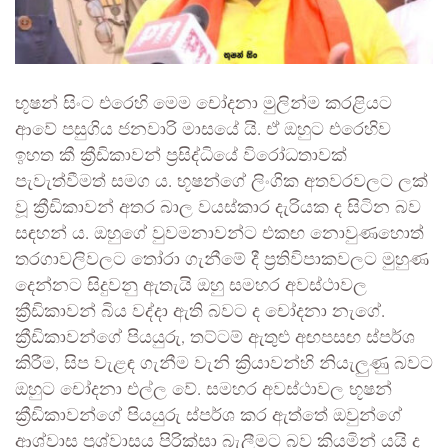
භූෂන් සිංට එරෙහි මෙම චෝදනා මුලින්ම කරළියට
ආවේ පසුගිය ජනවාරි මාසයේ යි. ඒ ඔහුට එරෙහිව
ඉහත කී ක්‍රීඩිකාවන් ප්‍රසිද්ධියේ විරෝධතාවක්
පැවැත්වීමත් සමග ය. භූෂන්ගේ ලිංගික අතවරවලට ලක්
වූ ක්‍රීඩිකාවන් අතර බාල වයස්කාර දැරියක ද සිටින බව
සඳහන් ය. ඔහුගේ වුවමනාවන්ට එකඟ නොවුණහොත්
තරගාවලිවලට තෝරා ගැනීමේ දී ප්‍රතිවිපාකවලට මුහුණ
දෙන්නට සිදුවනු ඇතැයි ඔහු සමහර අවස්ථාවල
ක්‍රීඩිකාවන් බිය වද්දා ඇති බවට ද චෝදනා නැගේ.
ක්‍රීඩිකාවන්ගේ පියයුරු, තට්ටම් ඇතුළු අඟපසඟ ස්පර්ශ
කිරීම, සිප වැළඳ ගැනීම වැනි ක්‍රියාවන්හි නියැලුණු බවට
ඔහුට චෝදනා එල්ල වේ. සමහර අවස්ථාවල භූෂන්
ක්‍රීඩිකාවන්ගේ පියයුරු ස්පර්ශ කර ඇත්තේ ඔවුන්ගේ
ආශ්වාස ප්‍රශ්වාසය පිරික්සා බැලීමට බව කියමින් යයි ද