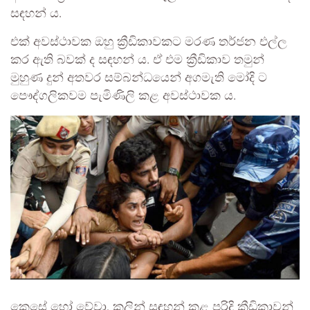
සඳහන් ය.
එක් අවස්ථාවක ඔහු ක්‍රීඩිකාවකට මරණ තර්ජන එල්ල
කර ඇති බවක් ද සඳහන් ය. ඒ එම ක්‍රීඩිකාව තමුන්
මුහුණ දුන් අතවර සම්බන්ධයෙන් අගමැති මෝදි ට
පෞද්ගලිකවම පැමිණිලි කළ අවස්ථාවක ය.
කෙසේ හෝ වේවා, කලින් සඳහන් කළ පරිදි ක්‍රීඩිකාවන්