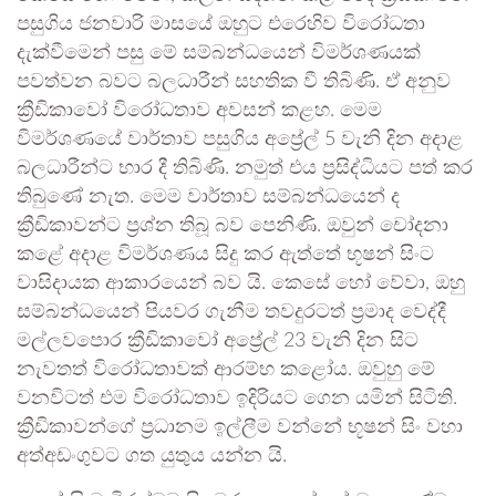
පසුගිය ජනවාරි මාසයේ ඔහුට එරෙහිව විරෝධතා
දැක්වීමෙන් පසු මේ සම්බන්ධයෙන් විමර්ශණයක්
පවත්වන බවට බලධාරීන් සහතික වී තිබිණි. ඒ අනුව
ක්‍රීඩිකාවෝ විරෝධතාව අවසන් කළහ. මෙම
විමර්ශණයේ වාර්තාව පසුගිය අප්‍රේල් 5 වැනි දින අදාළ
බලධාරීන්ට භාර දී තිබිණි. නමුත් එය ප්‍රසිද්ධියට පත් කර
තිබුණේ නැත. මෙම වාර්තාව සම්බන්ධයෙන් ද
ක්‍රීඩිකාවන්ට ප්‍රශ්න තිබූ බව පෙනිණි. ඔවුන් චෝදනා
කළේ අදාළ විමර්ශණය සිදු කර ඇත්තේ භූෂන් සිංට
වාසිදායක ආකාරයෙන් බව යි. කෙසේ හෝ වේවා, ඔහු
සම්බන්ධයෙන් පියවර ගැනීම තවදුරටත් ප්‍රමාද වෙද්දී
මල්ලවපොර ක්‍රීඩිකාවෝ අප්‍රේල් 23 වැනි දින සිට
නැවතත් විරෝධතාවක් ආරම්භ කළෝය. ඔවුහු මේ
වනවිටත් එම විරෝධතාව ඉදිරියට ගෙන යමින් සිටිති.
ක්‍රීඩිකාවන්ගේ ප්‍රධානම ඉල්ලීම වන්නේ භූෂන් සිං වහා
අත්අඩංගුවට ගත යුතුය යන්න යි.