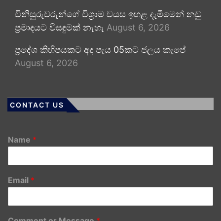
විනිසුරුවරුන්ගේ විශ්‍රාම වයස ඉහළ දැමීමෙන් නඩු
ප්‍රමාදයට විසඳුමක් නැහැ
August 6, 2026
ප්‍රදේශ කිහිපයකට අද පැය 05කට ජලය කැපේ
August 6, 2026
CONTACT US
Name
*
Email
*
Comment or Message
*