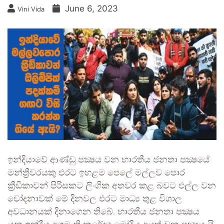
June 6, 2023
Vini Vida
ඉන්දියාවේ ආණ්ඩු පක්‍ෂය වන භාරතීය ජනතා පක්‍ෂයේ
මන්ත්‍රීවරයකු එරට ඉහළම පෙලේ මල්ලව පොර
ක්‍රීඩිකාවන් පිරිසකට ලිංගික අතවර කළ බවට එල්ල වන
චෝදනාවක් මේ දිනවල එරට මාධ්‍ය තුළ විශාල
අවධානයක් දිනාගෙන තිබේ. භාරතීය ජනතා පක්‍ෂය