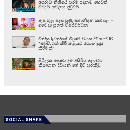
අපරාධ නීතියේ පරම පදනම හෙවත්
වරදට සරිලන දඬුවම
කුස තුළ සැඟවුණු නොනිදන කම්හල –
වෛද්‍ය සුගත් විජේවර්ධන
විනිසුරුවන්ගේ විශ්‍රාම වයස දීර්ඝ කිරීම
“දොවාගත් කිරි කළයට ගොම මුසු
කිරීමක්”
සිරිලක සොබා දම් අසිරිය ලොවට
කියාපාන දිවියන් ගේ දිවි සුරකිමු
SOCIAL SHARE