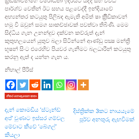
ක්‍රීඩිකාවන්ගේ විරෝධතා ඉදිරියට යද්දී සහ විවිධ
පාර්ශ්ව වෙතින් ඊට සහය පළවෙද්දී ඉන්දියාවේ
අභ්‍යන්තර කටයුතු පිලිබඳ ඇමැති අමිත් ෂා ක්‍රීිඩිකාවන්
හමු වී ඔවුන් සමග සාකච්ඡාවක් පවත්වා තිබිණි. මෙම
සිද්ධිය ගැන උනන්දුව දක්වන කව්රුත් දැන්
කුතුහලයෙන් යුතුව බලා සිටින්නේ ආණ්ඩු පක්‍ෂ මන්ත්‍රී
භූෂන් සිංට එරෙහිව පියවර ගැනීමට බලධාරීන් කටයුතු
කරනු ඇත් ද යන්න ගැන ය.
නිහාල් පීරිස්
නිතර නොඇසෙන කතා
දැන් කොමඩිය ‘ස්ටෑන්ඩ්
දිස්ත්‍රික්ක 3කට නායයෑමේ
අප්’ වුණාට ඉස්සර ගම්වල
පූර්ව අනතුරු ඇඟවීමක්
මේවාට කීවේ ‘බේගල්’
කියලා