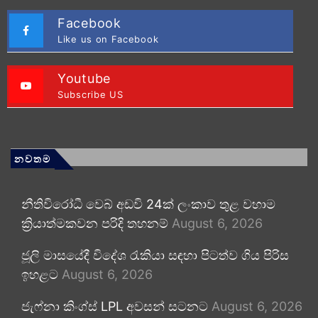
Facebook
Like us on Facebook
Youtube
Subscribe US
නවතම
නීතිවිරෝධී වෙබ් අඩවි 24ක් ලංකාව තුළ වහාම
ක්‍රියාත්මකවන පරිදි තහනම්
August 6, 2026
ජූලි මාසයේදී විදේශ රැකියා සඳහා පිටත්ව ගිය පිරිස
ඉහළට
August 6, 2026
ජැෆ්නා කිංග්ස් LPL අවසන් සටනට
August 6, 2026