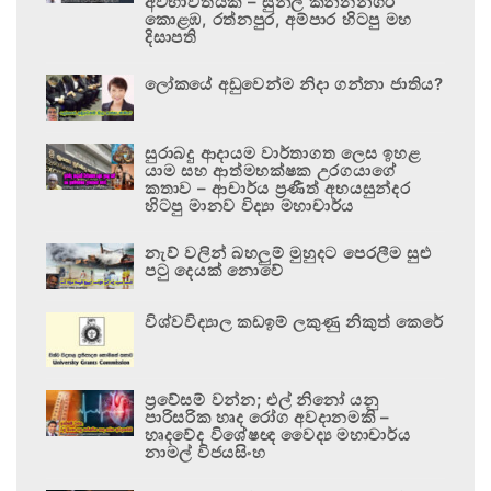
අවභාවිතයකි – සුනිල් කන්නන්ගර
කොළඹ, රත්නපුර, අම්පාර හිටපු මහ
දිසාපති
ලෝකයේ අඩුවෙන්ම නිදා ගන්නා ජාතිය?
සුරාබදු ආදායම වාර්තාගත ලෙස ඉහළ
යාම සහ ආත්මභක්ෂක උරගයාගේ
කතාව – ආචාර්ය ප්‍රණීත් අභයසුන්දර
හිටපු මානව විද්‍යා මහාචාර්ය
නැව් වලින් බහලුම් මුහුදට පෙරලීම සුළු
පටු දෙයක් නොවේ
විශ්වවිද්‍යාල කඩඉම් ලකුණු නිකුත් කෙරේ
ප්‍රවේසම් වන්න; එල් නිනෝ යනු
පාරිසරික හෘද රෝග අවදානමකි –
හෘදවේද විශේෂඥ වෛද්‍ය මහාචාර්ය
නාමල් විජයසිංහ