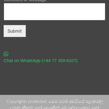
Submit
Chat on WhatsApp (+94 77 359 6107)
Copyrights protected: මෙම වෙබ් අඩවියේ පළකරනු
ලබන කිනම් හෝ දෙයකින් යම් පුද්ගලයකුට හෝ