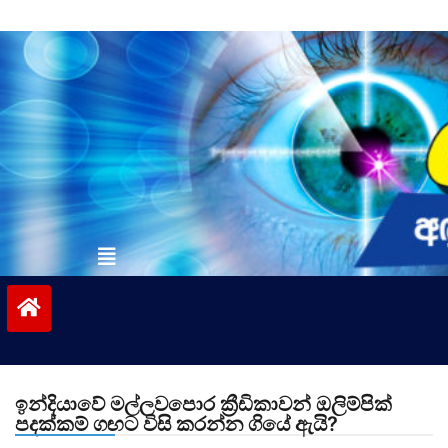
Skip
to
content
vinivida.lk
ඉන්දියාවේ මල්ලවපොර ක්‍රීඩිකාවන් ඔලිම්පික්
පදක්කම් ගඟට විසි කරන්න ගියේ ඇයි?