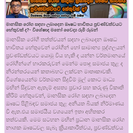
මානසික රෝග සඳහා ලබාදෙන ඖෂධ භාවිතය ප්‍රචණ්ඩත්වයට
හේතුවක් ද?- විශේෂඥ මනෝ වෛද්‍ය රූමි රූබන්
මානසික රෝගී තත්ත්වයන් සඳහා ලබාදෙන ඖෂධ
භාවිතය හේතුවෙන් රෝගීන් හෝ සාමාන්‍ය පුද්ගලයන්
ප්‍රචණ්ඩත්වයට යොමු විය හැකි ද යන්න වර්තමානයේ
රෝගීන්ගේ භාරකරුවන් මෙන්ම පොදු සමාජය තුළ ද
නිරන්තරයෙන් කතාබහට ලක්වන මාතෘකාවකි.
විශේෂයෙන්ම වර්තමාන සිදුවීම් මුල් කොට මාධ්‍ය
මඟින් සිදුවන ඇතැම් අසත්‍ය ප්‍රචාර සහ කරුණු විකෘති
කිරීම් හේතුවෙන්, මානසික රෝග සඳහා ලබාදෙන
ඖෂධ පිළිබඳව සමාජය තුළ අනියත බියක් නිර්මාණය
වී ඇත.එය සමාජයීය වශයෙන් ඉතා අහිතකර
තත්වයකි. මෙම සටහන මඟින් ප්‍රධාන මානසික රෝග
නාශක ඖෂධවල සැබෑ ක්‍රියාකාරීත්වය, ප්‍රචණ්ඩත්වය