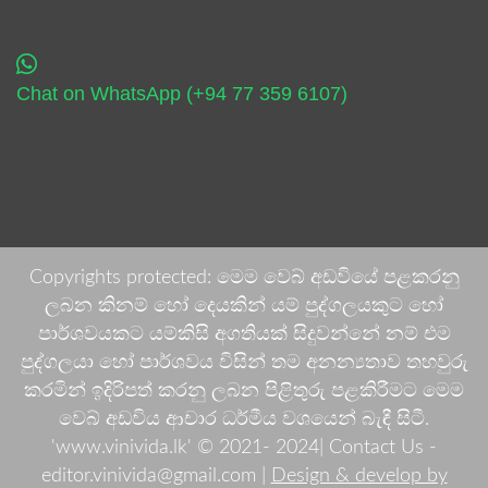
Chat on WhatsApp (+94 77 359 6107)
Copyrights protected: මෙම වෙබ් අඩවියේ පළකරනු
ලබන කිනම් හෝ දෙයකින් යම් පුද්ගලයකුට හෝ
පාර්ශවයකට යම්කිසි අගතියක් සිදුවන්නේ නම් එම
පුද්ගලයා හෝ පාර්ශවය විසින් තම අනන්‍යතාව තහවුරු
කරමින් ඉදිරිපත් කරනු ලබන පිළිතුරු පළකිරීමට මෙම
වෙබ් අඩවිය ආචාර ධර්මීය වශයෙන් බැඳී සිටී.
'www.vinivida.lk' © 2021- 2024| Contact Us -
editor.vinivida@gmail.com |
Design & develop by