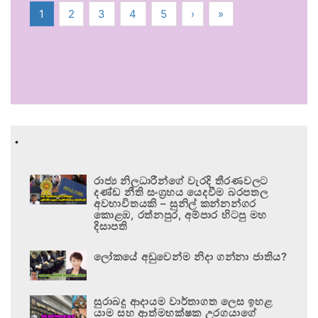
1
2
3
4
5
›
»
.
රාජ්‍ය නිලධාරීන්ගේ වැරදි තීරණවලට
දණ්ඩ නීති සංග්‍රහය යෙදවීම බරපතල
අවභාවිතයකි – සුනිල් කන්නන්ගර
කොළඹ, රත්නපුර, අම්පාර හිටපු මහ
දිසාපති
ලෝකයේ අඩුවෙන්ම නිදා ගන්නා ජාතිය?
සුරාබදු ආදායම වාර්තාගත ලෙස ඉහළ
යාම සහ ආත්මභක්ෂක උරගයාගේ