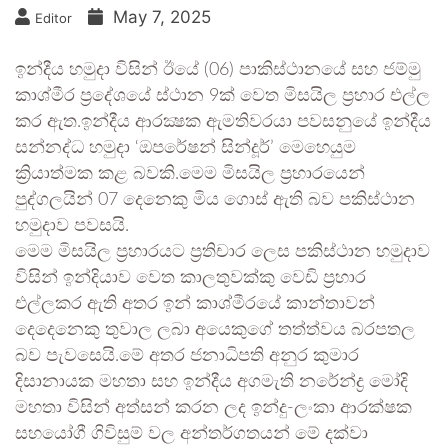
May 7, 2025
Editor
ඉන්දීය හමුදා විසින් ඊයේ (06) පාකිස්ථානයේ සහ ජම්මු
කාශ්මීර ප‍්‍රදේශයේ ස්ථාන 9ක් වෙත මිසයිල ප‍්‍රහාර එල්ල
කර ඇත.ඉන්දීය ආරක්‍ෂක ඇමතිවරයා පවසනුයේ ඉන්දීය
සන්නද්ධ හමුදා ‘ඔපරේෂන් සින්දූර්’ මෙහෙයුම
ක්‍රියාත්මක කළ බවකි.මෙම මිසයිල ප්‍රහාරයෙන්
පුද්ගලයින් 07 දෙනෙකු මිය ගොස් ඇති බව පකිස්ථාන
හමුදාව පවසයි.
මෙම මිසයිල ප‍්‍රහාරයට ප‍්‍රතිචාර ලෙස පකිස්ථාන හමුදාව
විසින් ඉන්දියාව වෙත කාලතුවක්කු වෙඩි ප්‍රහාර
එල්ලකර ඇති අතර ඉන් කාශ්මීරයේ කාන්තාවන්
දෙදෙනෙකු තුවාල ලබා අයෙකුගේ තත්ත්වය බරපතල
බව පැවසෙයි.මේ අතර ජනාධිපති අනුර කුමාර
දිසානායක මහතා සහ ඉන්දීය අගමැති නරේන්ද්‍ර මෝදි
මහතා විසින් අත්සන් කරන ලද ඉන්දු-ලංකා ආරක්ෂක
සහයෝගී ගිවිසුම් වල අන්තර්ගතයන් මේ දක්වා