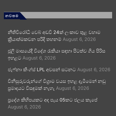
නවතම
නීතිවිරෝධී වෙබ් අඩවි 24ක් ලංකාව තුළ වහාම
ක්‍රියාත්මකවන පරිදි තහනම්
August 6, 2026
ජූලි මාසයේදී විදේශ රැකියා සඳහා පිටත්ව ගිය පිරිස
ඉහළට
August 6, 2026
ජැෆ්නා කිංග්ස් LPL අවසන් සටනට
August 6, 2026
විනිසුරුවරුන්ගේ විශ්‍රාම වයස ඉහළ දැමීමෙන් නඩු
ප්‍රමාදයට විසඳුමක් නැහැ
August 6, 2026
ප්‍රදේශ කිහිපයකට අද පැය 05කට ජලය කැපේ
August 6, 2026