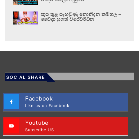
කුස තුළ සැඟවුණු නොනිදන කම්හල –
වෛද්‍ය සුගත් විජේවර්ධන
SOCIAL SHARE
Facebook
Like us on Facebook
Youtube
Subscribe US