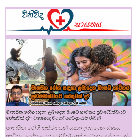
මානසික රෝග සඳහා ලබාදෙන ඖෂධ භාවිතය ප්‍රචණ්ඩත්වයට
හේතුවක් ද?- විශේෂඥ මනෝ වෛද්‍ය රූමි රූබන්
මානසික රෝගී තත්ත්වයන් සඳහා ලබාදෙන ඖෂධ
භාවිතය හේතුවෙන් රෝගීන් හෝ සාමාන්‍ය පුද්ගලයන්