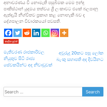
අනාවරණය වී නොමැති පසුබිමක මෙම ඉන්දු
පාකිස්ථාන් යුදමය තත්වය ශ්‍රී ලංකාවට එකේ බලපානු
ඇත්දැයි නිශ්චිතව ප්‍රකාශ කළ නොහැකි බව ද
දේශපාලන විචාරකයෝ පවසති.
කාලීන පුවත්
මැතිවරණ රාජකාරිවල
අවුරුදු 20කට පසු ලෝක
නියුතුව සිටි රාජ්‍ය
බැංකු සභාපති අද දිවයිනට
සේවකයින්ට අද නිවාඩුවක්