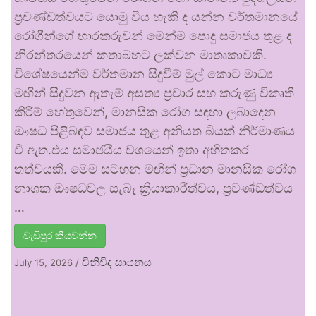
ප්‍රචණ්ඩත්වයට යොමු විය හැකි ද යන්න වර්තමානයේ
රෝගීන්ගේ භාරකරුවන් මෙන්ම පොදු සමාජය තුළ ද
නිරන්තරයෙන් කතාබහට ලක්වන මාතෘකාවකි.
විශේෂයෙන්ම වර්තමාන සිදුවීම් මුල් කොට මාධ්‍ය
මඟින් සිදුවන ඇතැම් අසත්‍ය ප්‍රචාර සහ කරුණු විකෘති
කිරීම් හේතුවෙන්, මානසික රෝග සඳහා ලබාදෙන
ඖෂධ පිළිබඳව සමාජය තුළ අනියත බියක් නිර්මාණය
වී ඇත.එය සමාජයීය වශයෙන් ඉතා අහිතකර
තත්වයකි. මෙම සටහන මඟින් ප්‍රධාන මානසික රෝග
නාශක ඖෂධවල සැබෑ ක්‍රියාකාරීත්වය, ප්‍රචණ්ඩත්වය
…
වැඩිපුර කියවන්න
විනිවිද සායනය
July 15, 2026
/