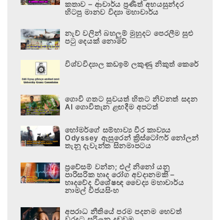
කතාව – ආචාර්ය ප්‍රණීත් අභයසුන්දර
හිටපු මානව විද්‍යා මහාචාර්ය
නැව් වලින් බහලුම් මුහුදට පෙරලීම සුළු
පටු දෙයක් නොවේ
විශ්වවිද්‍යාල කඩඉම් ලකුණු නිකුත් කෙරේ
ගොවි ගතට සුවයත් හිතට නිවනත් සදන
AI ගොවිතැන ළඟදීම අපටත්
හෝමර්ගේ සම්භාව්‍ය වීර කාව්‍යය
Odyssey ඇසුරෙන් ක්‍රිස්ටෝෆර් නෝලන්
තැනූ දැවැන්ත සිනමාපටය
ප්‍රවේසම් වන්න; එල් නිනෝ යනු
පාරිසරික හෘද රෝග අවදානමකි –
හෘදවේද විශේෂඥ වෛද්‍ය මහාචාර්ය
නාමල් විජයසිංහ
අපරාධ නීතියේ පරම පදනම හෙවත්
වරදට සරිලන දඬුවම