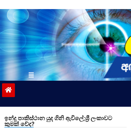
Skip
to
content
vinivida.lk
ඉන්දු පාකිස්ථාන යුද ගිනි ඇවිලේ;ශ්‍රී ලංකාවට
කුමක් වේද?