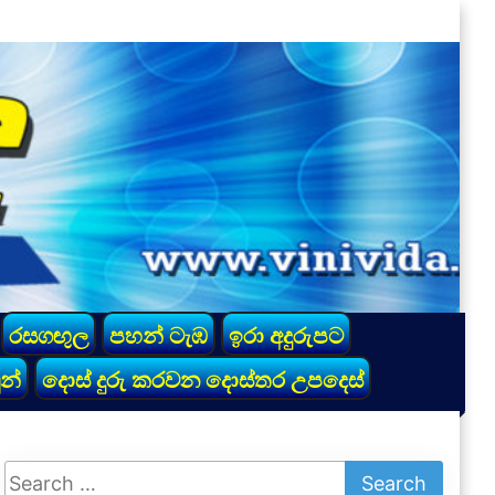
රසගඟුල
පහන් ටැඹ
ඉරා අදුරුපට
න්
දොස් දුරු කරවන දොස්තර උපදෙස්