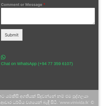
Comment or Message
*
Submit
Chat on WhatsApp (+94 77 359 6107)
 යම්කිසි අගතියක් සිදුවන්නේ නම් එම පුද්ගලයා
ාර ධර්මීය වශයෙන් බැඳී සිටී. 'www.vinivida.lk' ©