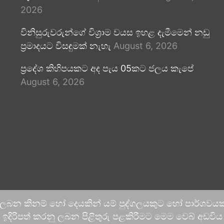
2026
විනිසුරුවරුන්ගේ විශ්‍රාම වයස ඉහළ දැමීමෙන් නඩු
ප්‍රමාදයට විසඳුමක් නැහැ
August 6, 2026
ප්‍රදේශ කිහිපයකට අද පැය 05කට ජලය කැපේ
August 6, 2026
 ලබන කිනම් හෝ දෙයකින් යම් පුද්ගලයකුට හෝ පාර්ශවයකට
දිරිපත් කරනු ලබන පිළිතුරු පළකිරීමට මෙම වෙබ් අඩවිය ආච