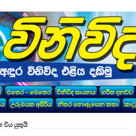
්
එතෙර - මෙතෙර
විනිවිද සායනය
හරිත දනව්ව
කය
උරුමයක අසිරිය
නිතර නොඇසෙන කතා
කාටූ
ිය යුතුයි