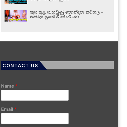
කුස තුළ සැඟවුණු නොනිදන කම්හල –
වෛද්‍ය සුගත් විජේවර්ධන
CONTACT US
Name
*
Email
*