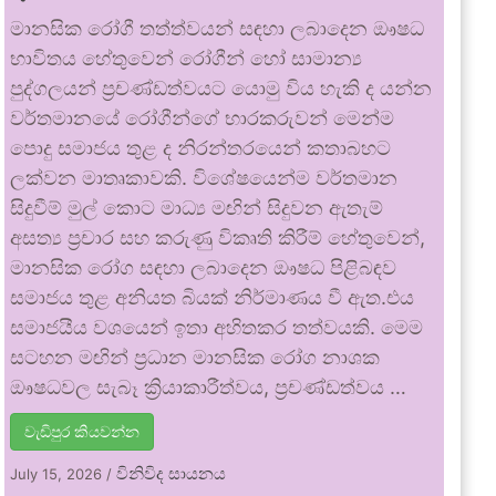
මානසික රෝගී තත්ත්වයන් සඳහා ලබාදෙන ඖෂධ
භාවිතය හේතුවෙන් රෝගීන් හෝ සාමාන්‍ය
පුද්ගලයන් ප්‍රචණ්ඩත්වයට යොමු විය හැකි ද යන්න
වර්තමානයේ රෝගීන්ගේ භාරකරුවන් මෙන්ම
පොදු සමාජය තුළ ද නිරන්තරයෙන් කතාබහට
ලක්වන මාතෘකාවකි. විශේෂයෙන්ම වර්තමාන
සිදුවීම් මුල් කොට මාධ්‍ය මඟින් සිදුවන ඇතැම්
අසත්‍ය ප්‍රචාර සහ කරුණු විකෘති කිරීම් හේතුවෙන්,
මානසික රෝග සඳහා ලබාදෙන ඖෂධ පිළිබඳව
සමාජය තුළ අනියත බියක් නිර්මාණය වී ඇත.එය
සමාජයීය වශයෙන් ඉතා අහිතකර තත්වයකි. මෙම
සටහන මඟින් ප්‍රධාන මානසික රෝග නාශක
ඖෂධවල සැබෑ ක්‍රියාකාරීත්වය, ප්‍රචණ්ඩත්වය …
වැඩිපුර කියවන්න
විනිවිද සායනය
July 15, 2026
/