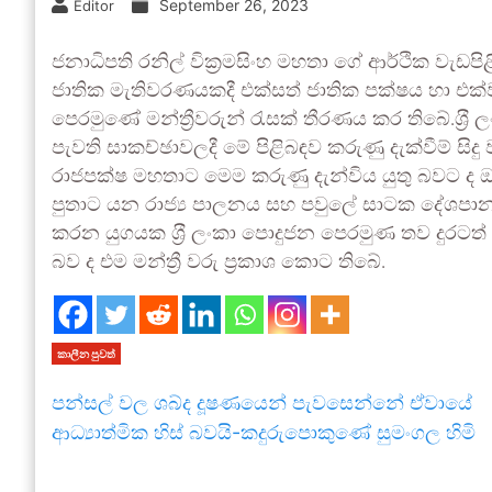
September 26, 2023
Editor
ජනාධිපති රනිල් වික්‍රමසිංහ මහතා ගේ ආර්ථික වැ
ජාතික මැතිවරණයකදී එක්සත් ජාතික පක්ෂය හා එක්ව
පෙරමුණේ මන්ත්‍රීවරුන් රැසක් තීරණය කර තිබේ.ශ‍්‍රී 
පැවති සාකච්ඡාවලදී මේ පිළිබඳව කරුණු දැක්වීම් සිද
රාජපක්ෂ මහතාට මෙම කරුණු දැන්විය යුතු බවට ද
පුතාට යන රාජ්‍ය පාලනය සහ පවුලේ සාටක දේශපා
කරන යුගයක ශ‍්‍රී ලංකා පොදුජන පෙරමුණ තව දුරටත
බව ද එම මන්ත්‍රී වරු ප්‍රකාශ කොට තිබේ.
කාලීන පුවත්
පන්සල් වල ශබ්ද දූෂණයෙන් පැවසෙන්නේ ඒවායේ
ආධ්‍යාත්මික හිස් බවයි-කදුරුපොකුණේ සුමංගල හිමි