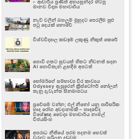
– ආචාර්ය ප්‍රණීත් අභයසුන්දර හිටපු
මානව විද්‍යා මහාචාර්ය
නැව් වලින් බහලුම් මුහුදට පෙරලීම සුළු
පටු දෙයක් නොවේ
විශ්වවිද්‍යාල කඩඉම් ලකුණු නිකුත් කෙරේ
ගොවි ගතට සුවයත් හිතට නිවනත් සදන
AI ගොවිතැන ළඟදීම අපටත්
හෝමර්ගේ සම්භාව්‍ය වීර කාව්‍යය
Odyssey ඇසුරෙන් ක්‍රිස්ටෝෆර් නෝලන්
තැනූ දැවැන්ත සිනමාපටය
ප්‍රවේසම් වන්න; එල් නිනෝ යනු පාරිසරික
හෘද රෝග අවදානමකි – හෘදවේද
විශේෂඥ වෛද්‍ය මහාචාර්ය නාමල්
විජයසිංහ
අපරාධ නීතියේ පරම පදනම හෙවත්
වරදට සරිලන දඬුවම