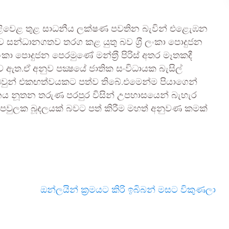
ඩපිළිවෙළ තුළ සාධනීය ලක්ෂණ පවතින බැවින් එළැෙඹන
 සන්ධානගතව තරග කළ යුතු බව ශ‍්‍රී ලංකා පොදුජන
ලංකා පොදුජන පෙරමුණේ මන්ත‍්‍රී පිරිස් අතර මෑතකදී
ු ව ඇත.ඒ අනුව පක්‍ෂයේ ජාතික සංවිධායක බැසිල්
 ඔවුන් එකඟත්වයකට පත්ව තිබේ.එමෙන්ම පියාගෙන්
නය නූතන තරුණ පරපුර විසින් උපහාසයෙන් බැහැර
් පවුලක බූදලයක් බවට පත් කිරීම මහත් අනුවණ කමක්
ඔන්ලයින් ක්‍රමයට කිරි ඉබිබන් මසට විකුණලා