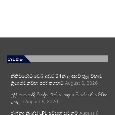
නවතම
නීතිවිරෝධී වෙබ් අඩවි 24ක් ලංකාව තුළ වහාම
ක්‍රියාත්මකවන පරිදි තහනම්
August 6, 2026
ජූලි මාසයේදී විදේශ රැකියා සඳහා පිටත්ව ගිය පිරිස
ඉහළට
August 6, 2026
ජැෆ්නා කිංග්ස් LPL අවසන් සටනට
August 6,