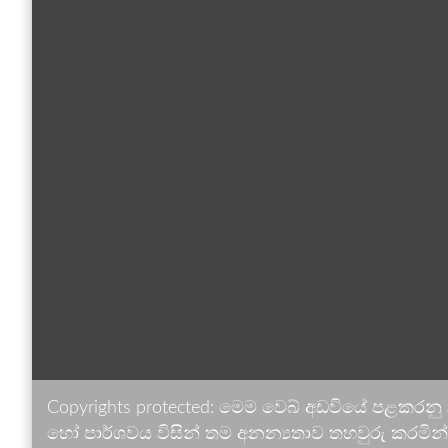
Copyrights protected: මෙම වෙබ් අඩවියේ පළකරනු
හෝ පාර්ශවය විසින් තම අනන්‍යතාව තහවුරු කරමින් ඉ