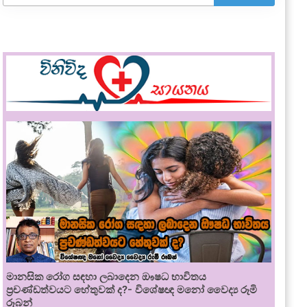
මානසික රෝග සඳහා ලබාදෙන ඖෂධ භාවිතය
ප්‍රචණ්ඩත්වයට හේතුවක් ද?- විශේෂඥ මනෝ වෛද්‍ය රූමි
රූබන්