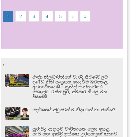
1
2
3
4
5
›
»
.
රාජ්‍ය නිලධාරීන්ගේ වැරදි තීරණවලට
දණ්ඩ නීති සංග්‍රහය යෙදවීම බරපතල
අවභාවිතයකි – සුනිල් කන්නන්ගර
කොළඹ, රත්නපුර, අම්පාර හිටපු මහ
දිසාපති
ලෝකයේ අඩුවෙන්ම නිදා ගන්නා ජාතිය?
සුරාබදු ආදායම වාර්තාගත ලෙස ඉහළ
යාම සහ ආත්මභක්ෂක උරගයාගේ කතාව