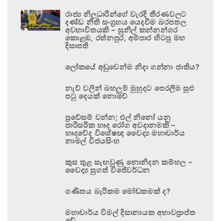
රාජ්‍ය නිලධාරීන්ගේ වැරදි තීරණවලට
දණ්ඩ නීති සංග්‍රහය යෙදවීම බරපතල
අවභාවිතයකි – සුනිල් කන්නන්ගර
කොළඹ, රත්නපුර, අම්පාර හිටපු මහ
දිසාපති
ලෝකයේ අඩුවෙන්ම නිදා ගන්නා ජාතිය?
නැව් වලින් බහලුම් මුහුදට පෙරලීම සුළු
පටු දෙයක් නොවේ
ප්‍රවේසම් වන්න; එල් නිනෝ යනු
පාරිසරික හෘද රෝග අවදානමකි –
හෘදවේද විශේෂඥ වෛද්‍ය මහාචාර්ය
නාමල් විජයසිංහ
කුස තුළ සැඟවුණු නොනිදන කම්හල –
වෛද්‍ය සුගත් විජේවර්ධන
ගණිතය බැරිකම මෝඩකමක් ද?
මහාචාර්ය විමල් දිසානායක අභාවප්‍රාප්ත
වේ