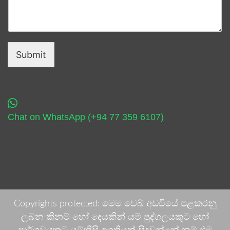
Submit
Chat on WhatsApp (+94 77 359 6107)
Copyrights protected: මෙම වෙබ් අඩවියේ පළකරනු
ලබන කිනම් හෝ දෙයකින් යම් පුද්ගලයකුට හෝ