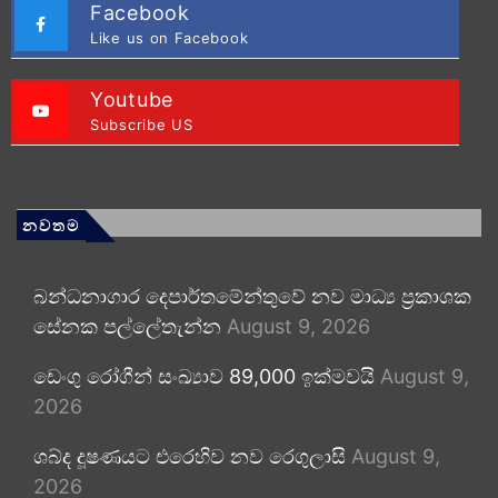
Facebook
Like us on Facebook
Youtube
Subscribe US
නවතම
බන්ධනාගාර දෙපාර්තමේන්තුවේ නව මාධ්‍ය ප්‍රකාශක
සේනක පල්ලේතැන්න
August 9, 2026
ඩෙංගු රෝගීන් සංඛ්‍යාව 89,000 ඉක්මවයි
August 9,
2026
ශබ්ද දූෂණයට එරෙහිව නව රෙගුලාසි
August 9,
2026