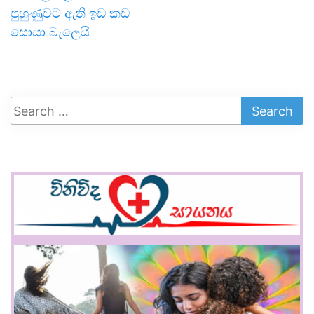
පුහුණුවට ඇති ඉඩ කඩ
සොයා බැලෙයි