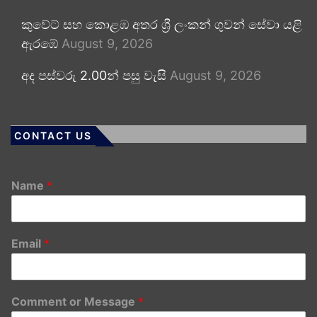
කුවේට් සහ කොළඹ අතර ශ්‍රී ලංකන් ගුවන් සේවා යළි
ඇරඹේ
August 9, 2026
අද පස්වරු 2.00න් පසු වැසි
August 9, 2026
CONTACT US
Name
*
Email
*
Comment or Message
*