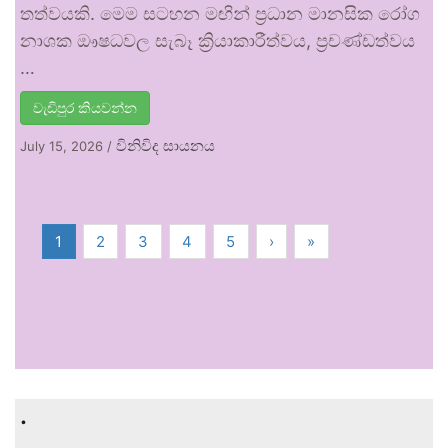
තත්වයකි. මෙම සටහන මඟින් ප්‍රධාන මානසික රෝග
නාශක ඖෂධවල සැබෑ ක්‍රියාකාරීත්වය, ප්‍රචණ්ඩත්වය
…
වැඩිපුර කියවන්න
විනිවිද සායනය
July 15, 2026
/
1
2
3
4
5
›
»
.