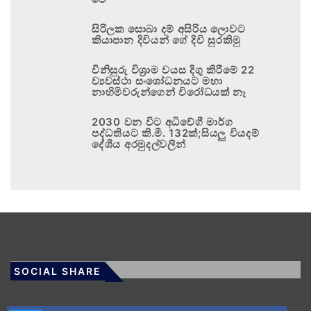
සිරිලක සොබා දම් අසිරිය ලොවට
කියාපාන දිවියන් ගේ දිවි සුරකිමු
විනිසුරු විශ්‍රාම වයස දිගු කිරීමේ 22
ව්‍යවස්ථා සංශෝධනයට මහා
නාහිමිවරුන්ගෙන් විරෝධයක් නෑ
2030 වන විට අධිවේගී මාර්ග
පද්ධතියට කි.මී. 132ක්;සියලු වියදම්
දේශීය අරමුදල්වලින්
SOCIAL SHARE