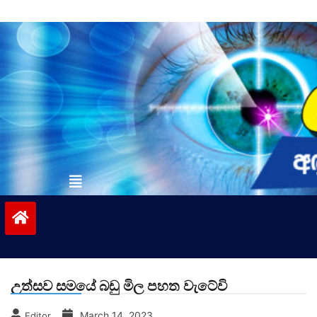
Skip
to
content
vinivida.lk
උත්සව සමයේ බඩු මිල පහත වැටේවි
March 14, 2023
Editor