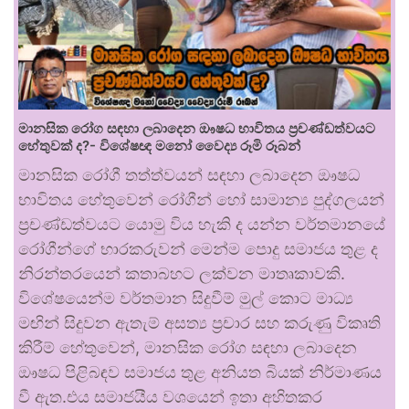
මානසික රෝග සඳහා ලබාදෙන ඖෂධ භාවිතය ප්‍රචණ්ඩත්වයට
හේතුවක් ද?- විශේෂඥ මනෝ වෛද්‍ය රූමි රූබන්
මානසික රෝගී තත්ත්වයන් සඳහා ලබාදෙන ඖෂධ
භාවිතය හේතුවෙන් රෝගීන් හෝ සාමාන්‍ය පුද්ගලයන්
ප්‍රචණ්ඩත්වයට යොමු විය හැකි ද යන්න වර්තමානයේ
රෝගීන්ගේ භාරකරුවන් මෙන්ම පොදු සමාජය තුළ ද
නිරන්තරයෙන් කතාබහට ලක්වන මාතෘකාවකි.
විශේෂයෙන්ම වර්තමාන සිදුවීම් මුල් කොට මාධ්‍ය
මඟින් සිදුවන ඇතැම් අසත්‍ය ප්‍රචාර සහ කරුණු විකෘති
කිරීම් හේතුවෙන්, මානසික රෝග සඳහා ලබාදෙන
ඖෂධ පිළිබඳව සමාජය තුළ අනියත බියක් නිර්මාණය
වී ඇත.එය සමාජයීය වශයෙන් ඉතා අහිතකර