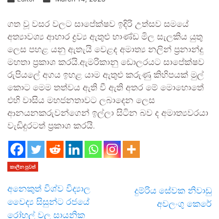
ගත වූ වසර වලට සාපේක්ෂව ඉදිරි උත්සව සමයේ
අත්‍යාවශ්‍ය ආහාර ද්‍රව්‍ය ඇතුළු භාණ්ඩ මිල සැලකිය යුතු
ලෙස පහළ යනු ඇතැයි වෙළද අමාත්‍ය නලින් ප‍්‍රනාන්දු
මහතා ප‍්‍රකාශ කරයි.ඇමරිකානු ඩොලරයට සාපේක්ෂව
රුපියලේ අගය ඉහළ යාම ඇතුළු කරුණු කිහිපයක් මුල්
කොට මෙම තත්වය ඇති වී ඇති අතර මේ මොහොතේ
එහි වාසිය මහජනතාවට ලබාදෙන ලෙස
ආනයනකරුවන්ගෙන් ඉල්ලා සිටින බව ද අමාත්‍යවරයා
වැඩිදුරටත් ප‍්‍රකාශ කරයි.
කාලීන පුවත්
අනෙකුත් විශ්ව විද්‍යාල
දුම්රිය සේවක නිවාඩු
වෛද්‍ය සිසුන්ට රජයේ
අවලංගු කෙරේ
රෝහල් වල සායනික