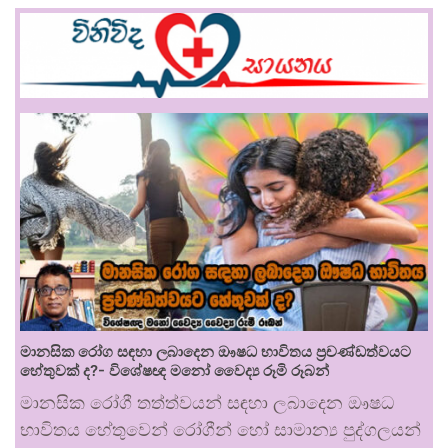
මානසික රෝග සඳහා ලබාදෙන ඖෂධ භාවිතය ප්‍රචණ්ඩත්වයට
හේතුවක් ද?- විශේෂඥ මනෝ වෛද්‍ය රූමි රූබන්
මානසික රෝගී තත්ත්වයන් සඳහා ලබාදෙන ඖෂධ
භාවිතය හේතුවෙන් රෝගීන් හෝ සාමාන්‍ය පුද්ගලයන්