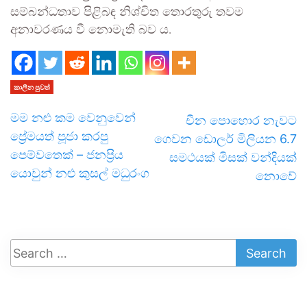
සම්බන්ධතාව පිළිබඳ නිශ්චිත තොරතුරු තවම
අනාවරණය වී නොමැති බව ය.
කාලීන පුවත්
මම නළු කම වෙනුවෙන්
චීන පොහොර නැවට
ප්‍රේමයත් පූජා කරපු
ගෙවන ඩොලර් මිලියන 6.7
පෙම්වතෙක් – ජනප්‍රිය
සමථයක් මිසක් වන්දියක්
යොවුන් නළු කුසල් මධුරංග
නොවේ