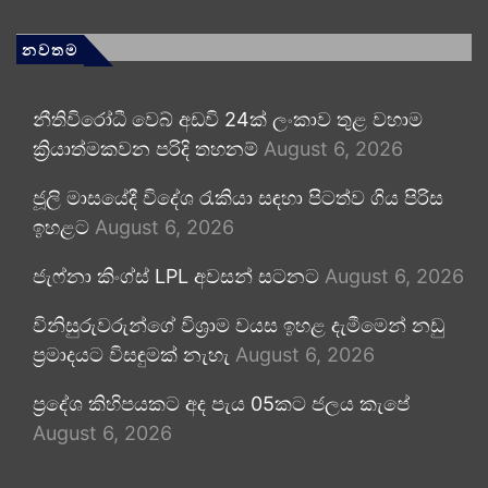
නවතම
නීතිවිරෝධී වෙබ් අඩවි 24ක් ලංකාව තුළ වහාම
ක්‍රියාත්මකවන පරිදි තහනම්
August 6, 2026
ජූලි මාසයේදී විදේශ රැකියා සඳහා පිටත්ව ගිය පිරිස
ඉහළට
August 6, 2026
ජැෆ්නා කිංග්ස් LPL අවසන් සටනට
August 6, 2026
විනිසුරුවරුන්ගේ විශ්‍රාම වයස ඉහළ දැමීමෙන් නඩු
ප්‍රමාදයට විසඳුමක් නැහැ
August 6, 2026
ප්‍රදේශ කිහිපයකට අද පැය 05කට ජලය කැපේ
August 6, 2026