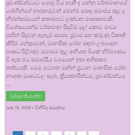
ප්‍රචණ්ඩත්වයට යොමු විය හැකි ද යන්න වර්තමානයේ
රෝගීන්ගේ භාරකරුවන් මෙන්ම පොදු සමාජය තුළ ද
නිරන්තරයෙන් කතාබහට ලක්වන මාතෘකාවකි.
විශේෂයෙන්ම වර්තමාන සිදුවීම් මුල් කොට මාධ්‍ය
මඟින් සිදුවන ඇතැම් අසත්‍ය ප්‍රචාර සහ කරුණු විකෘති
කිරීම් හේතුවෙන්, මානසික රෝග සඳහා ලබාදෙන
ඖෂධ පිළිබඳව සමාජය තුළ අනියත බියක් නිර්මාණය
වී ඇත.එය සමාජයීය වශයෙන් ඉතා අහිතකර
තත්වයකි. මෙම සටහන මඟින් ප්‍රධාන මානසික රෝග
නාශක ඖෂධවල සැබෑ ක්‍රියාකාරීත්වය, ප්‍රචණ්ඩත්වය
…
වැඩිපුර කියවන්න
විනිවිද සායනය
July 15, 2026
/