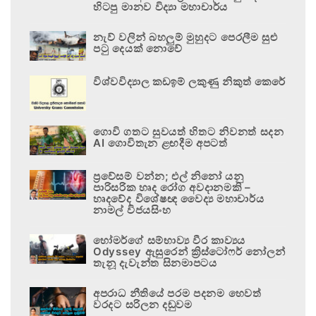
හිටපු මානව විද්‍යා මහාචාර්ය
නැව් වලින් බහලුම් මුහුදට පෙරලීම සුළු
පටු දෙයක් නොවේ
විශ්වවිද්‍යාල කඩඉම් ලකුණු නිකුත් කෙරේ
ගොවි ගතට සුවයත් හිතට නිවනත් සදන
AI ගොවිතැන ළඟදීම අපටත්
ප්‍රවේසම් වන්න; එල් නිනෝ යනු
පාරිසරික හෘද රෝග අවදානමකි –
හෘදවේද විශේෂඥ වෛද්‍ය මහාචාර්ය
නාමල් විජයසිංහ
හෝමර්ගේ සම්භාව්‍ය වීර කාව්‍යය
Odyssey ඇසුරෙන් ක්‍රිස්ටෝෆර් නෝලන්
තැනූ දැවැන්ත සිනමාපටය
අපරාධ නීතියේ පරම පදනම හෙවත්
වරදට සරිලන දඬුවම