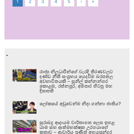
1
2
3
4
5
›
»
.
රාජ්‍ය නිලධාරීන්ගේ වැරදි තීරණවලට
දණ්ඩ නීති සංග්‍රහය යෙදවීම බරපතල
අවභාවිතයකි – සුනිල් කන්නන්ගර
කොළඹ, රත්නපුර, අම්පාර හිටපු මහ
දිසාපති
ලෝකයේ අඩුවෙන්ම නිදා ගන්නා ජාතිය?
සුරාබදු ආදායම වාර්තාගත ලෙස ඉහළ
යාම සහ ආත්මභක්ෂක උරගයාගේ
කතාව – ආචාර්ය ප්‍රණීත් අභයසුන්දර