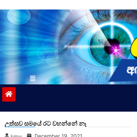
Skip
to
content
vinivida.lk
උත්සව සමයේ රට වහන්නේ නෑ
December 19, 2021
Editor