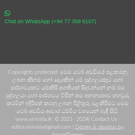
Chat on WhatsApp (+94 77 359 6107)
Copyrights protected: මෙම වෙබ් අඩවියේ පළකරනු
ලබන කිනම් හෝ දෙයකින් යම් පුද්ගලයකුට හෝ
පාර්ශවයකට යම්කිසි අගතියක් සිදුවන්නේ නම් එම
පුද්ගලයා හෝ පාර්ශවය විසින් තම අනන්‍යතාව තහවුරු
කරමින් ඉදිරිපත් කරනු ලබන පිළිතුරු පළකිරීමට මෙම
වෙබ් අඩවිය ආචාර ධර්මීය වශයෙන් බැඳී සිටී.
'www.vinivida.lk' © 2021- 2024| Contact Us -
editor.vinivida@gmail.com |
Design & develop by
AmpleThemes