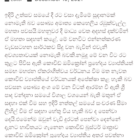
ඉදිරි උත්සව සමයේ දී රට වසා දැමීමේ සූදානමක්
නොමැති බව සෞඛ්‍ය අමාත්‍ය කෙහෙලිය රඹුක්වැල්ල
මහතා පවසයි.මහනුවර දී මාධ්‍ය වෙත අදහස් දක්වමින්
ඒ මහතා සඳහන් කළේ, මේ වනවිට එන්නත්කරණ
වැඩසටහන සාර්ථකව සිදු වන බැවින් එවැනි
අවශ්‍යතාවයක් නොමැති බවකි.නමුදු මේ වන විට රට
තුළට පිවිස ඇති කොවිඩ් ඔමික්‍රෝන් ප්‍රභේදය ව්‍යාප්තියත්
සමඟ මහජන ඒකරාශීත්වය වර්ධනය වීම මත නැවත
කොවිඩ් ව්‍යාප්තියේ වර්ධනයක් අපේක්ෂා කළ හැකි බව
පවසන සෞඛ්‍ය අංශ මේ වන විටත් ආරම්භ වී ඇති ශ්‍රී
පාද වන්දනා සමයේ විශාල වශයෙන් බැති මතුන් ඒ
සඳහා එක් වීම සහ ඉදිරි නත්තල් සමයේ සංචරණ සීමා
ලිහිල් වීම ඒ සඳහා හේතු විය හැකි බව ද පෙන්වා
දෙයි.එමෙන්ම ඔවුන් වැඩි දුරටත් පෙන්වා දෙන්නේ
දැනට භාවිතයට ගැනෙන කොවිඩ් බූස්ටර් මාත්‍රාව
කොවිඩ් ඔමික්‍රෝන් ප්‍රභේදය ව්‍යාප්තිය අතර පවත්නා