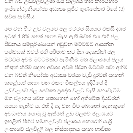
වන බව උඩවලව,උමා ඔය ජාලශය භාර කාර්යභාර
ඉංජිනේරු,නියෝජ්‍ය අධ්‍යක්‍ෂ සුජීව ගුණසේකර ඊයේ (3)
සවස පැවසීය.
මේ වන විට උඩ වලවේ ජල මට්ටම සියයට එකයි දශම
අටක් 1.8% තෙක් පහත බැස ඇති බවත් එය එහි ජල
පීඩනය සම්පූර්ණයෙන් අඩුවන මට්ටමට ආසන්න
තත්වයක් බවත් එහි පරිමාව තව දින දෙකකින් ජල
මට්ටම අවම මට්ටමකට පැමිණීම මත ජලාශයේ ජලය
නිකුත් කිරීම සඳහා අවශ්‍ය අවම පීඩන මට්ටම පවා අහිමි
වන බවත් නියෝජ්‍ය අධ්‍යක්‍ෂ වරයා වැඩි දුරටත් සඳහන්
කළේය.ඒ සඳහා වන එකම විකල්පය ඉදිරියේ දී
උඩවලවේ ජල පෝෂක ප්‍රදේශ වලට වැසි නොවැටීම
මත ජලාශය වෙත කොහෙන් හෝ අතිරේක දියවරක්
සපයා ගැනීම ය. එහි දී අද වන විට බොහෝ දෙනකුගේ
අවධානය යොමු වූ ඇත්තේ උඩ වලවේ ජලාශයට
ඉහළින් පිහිටි සමනලවැව ජලාශය කෙරෙහි ය.ශ්‍රී
ලංකාවේ ජලවිදුලි බල නිෂ්පාදනය සඳහා භාවිතා