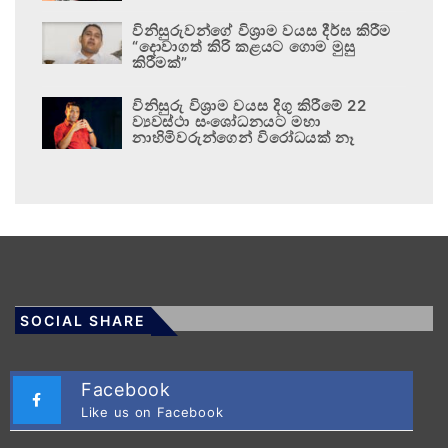
විනිසුරුවන්ගේ විශ්‍රාම වයස දීර්ඝ කිරීම
“දොවාගත් කිරි කළයට ගොම මුසු
කිරීමක්”
විනිසුරු විශ්‍රාම වයස දිගු කිරීමේ 22
ව්‍යවස්ථා සංශෝධනයට මහා
නාහිමිවරුන්ගෙන් විරෝධයක් නෑ
SOCIAL SHARE
Facebook
Like us on Facebook