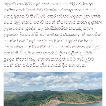
හමුවේ ආණ්ඩුව ඇස් කන් පියාගෙන හිඳීම බරපතල
ජාතික අපරාධයක් බව විපක්ෂ දේශපාලනඥයන් ගේ
පොදු අදහස වී තිබේ.මේ අතර සමහර දේශපාලන පක්ෂ
මෙය මුල් කොට ගොවි සටන් නියාමනය කරනු ද දක්නා
ලැබේ.මෙම ප්‍රදේශ වල කෘෂිකාර්මික කටයුතු සඳහා
ලැබෙන දියවර නිසි කලමණාකරණයකට ලක් නොවීම
ගොවීන් ගේ ” ලේ කෝප කරවන ” වැඩකි.එනිසාම
ජලය බෙදා ගැනීම සම්බන්ධයෙන් හට ගන්නා ආරවුල්
සහ මිනී මැරුම් ඇතුළු සාපරාධී ක්‍රියා වලින් ද මෙම
ප්‍රදේශ නිදහස් කළ නොහැක.නමුත් මෙම ගැටලුවට
එවන් ඒක පාර්ශවීය නිගමනයක් දිය නොහැක.