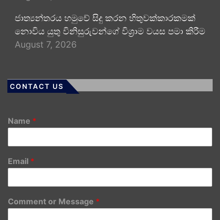
ජාත්‍යන්තරය හමුවේ සිදු කරන හිතුවක්කාරකමක්
නොවිය යුතු විනිසුරුවන්ගේ විශ්‍රාම වයස පමා කිරීම
August 7, 2026
CONTACT US
Name
*
Email
*
Comment or Message
*