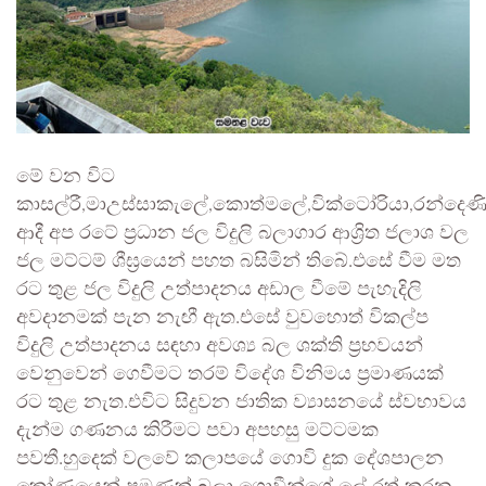
මේ වන විට
කාසල්රී,මාඋස්සාකැලේ,කොත්මලේ,වික්ටෝරියා,රන්දෙණ
ආදී අප රටේ ප්‍රධාන ජල විදුලි බලාගාර ආශ්‍රිත ජලාශ වල
ජල මට්ටම් ශීඝ්‍රයෙන් පහත බසිමින් තිබේ.එසේ වීම මත
රට තුළ ජල විදුලි උත්පාදනය අඩාල වීමේ පැහැදිලි
අවදානමක් පැන නැඟී ඇත.එසේ වුවහොත් විකල්ප
විදුලි උත්පාදනය සඳහා අවශ්‍ය බල ශක්ති ප්‍රභවයන්
වෙනුවෙන් ගෙවීමට තරම් විදේශ විනිමය ප්‍රමාණයක්
රට තුළ නැත.එවිට සිදුවන ජාතික ව්‍යාසනයේ ස්වභාවය
දැන්ම ගණනය කිරීමට පවා අපහසු මට්ටමක
පවතී.හුදෙක් වලවේ කලාපයේ ගොවි දුක දේශපාලන