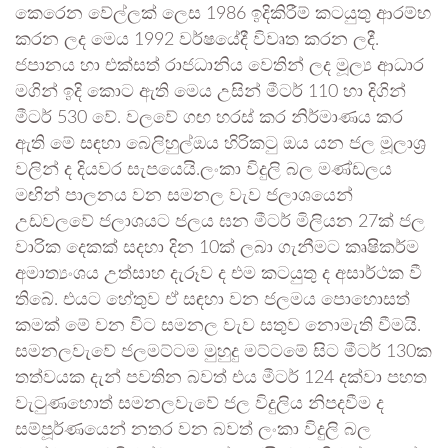
කෙරෙන වේල්ලක් ලෙස 1986 ඉදිකිරීම් කටයුතු ආරම්භ
කරන ලද මෙය 1992 වර්ෂයේදී විවෘත කරන ලදී.
ජපානය හා එක්සත් රාජධානිය වෙතින් ලද මූල්‍ය ආධාර
මගින් ඉදි කොට ඇති මෙය උසින් මීටර් 110 හා දිගින්
මීටර් 530 වේ. වලවේ ගඟ හරස් කර නිර්මාණය කර
ඇති මේ සඳහා බෙලිහුල්ඔය හිරිකටු ඔය යන ජල මූලාශ්‍ර
වලින් ද දියවර සැපයෙයි.ලංකා විදුලි බල මණ්ඩලය
මඟින් පාලනය වන සමනල වැව ජලාශයෙන්
උඩවලවේ ජලාශයට ජලය ඝන මීටර් මිලියන 27ක් ජල
වාරික දෙකක් සදහා දින 10ක් ලබා ගැනීමට කෘෂිකර්ම
අමාත්‍යංශය උත්සාහ දැරූව ද එම කටයුතු ද අසාර්ථක වී
තිබේ. එයට හේතුව ඒ සඳහා වන ජලමය පොහොසත්
කමක් මේ වන විට සමනල වැව සතුව නොමැති වීමයි.
සමනලවැවේ ජලමට්ටම මුහුදු මට්ටමේ සිට මීටර් 130ක
තත්වයක දැන් පවතින බවත් එය මීටර් 124 දක්වා පහත
වැටුණහොත් සමනලවැවේ ජල විදුලිය නිපදවීම ද
සම්පූර්ණයෙන් නතර වන බවත් ලංකා විදුලි බල