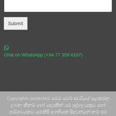
Submit
Chat on WhatsApp (+94 77 359 6107)
Copyrights protected: මෙම වෙබ් අඩවියේ පළකරනු
ලබන කිනම් හෝ දෙයකින් යම් පුද්ගලයකුට හෝ
පාර්ශවයකට යම්කිසි අගතියක් සිදුවන්නේ නම් එම