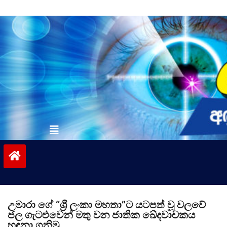
Skip
to
content
vinivida.lk
උමාරා ගේ “ශ්‍රී ලංකා මහතා”ට යටපත් වූ වලවේ
ජල ගැටළුවෙන් මතු වන ජාතික ඛේදවාචකය
හඳුනා ගනිමු