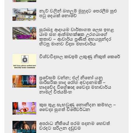
නැව් වලින් බහලුම් මුහුදට පෙරලීම සුළු
පටු දෙයක් නොවේ
සුරාබදු ආදායම වාර්තාගත ලෙස ඉහළ
යාම සහ ආත්මභක්ෂක උරගයාගේ
කතාව – ආචාර්ය ප්‍රණීත් අභයසුන්දර
හිටපු මානව විද්‍යා මහාචාර්ය
විශ්වවිද්‍යාල කඩඉම් ලකුණු නිකුත් කෙරේ
ප්‍රවේසම් වන්න; එල් නිනෝ යනු
පාරිසරික හෘද රෝග අවදානමකි –
හෘදවේද විශේෂඥ වෛද්‍ය මහාචාර්ය
නාමල් විජයසිංහ
කුස තුළ සැඟවුණු නොනිදන කම්හල –
වෛද්‍ය සුගත් විජේවර්ධන
අපරාධ නීතියේ පරම පදනම හෙවත්
වරදට සරිලන දඬුවම