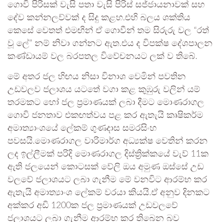
ගොවි පිරිසක් වැසි පතා වැසි පිරිස් සජ්ජායනාවක් සහ
දේව කන්නලව්වක් ද සිදු කළහ.එහි බලය ශක්තිය
කෙසේ වෙතත් එමඟින් ඒ ගොවීන් තම සිරුරු වල “රත්
වූ ලේ” නම් නිවා ගන්නට ඇත.එය ද විපක්ෂ දේශපාලන
කණ්ඩායම් වල බරපතල විවේචනයට ලක් ව තිබේ.
මේ අතර ජල හිඟය නිසා විනාශ වෙමින් පවතින
උඩවලව ජලාශය යටතේ වගා කළ කුඹුරු වලින් යම්
තරමකට හෝ ජල ප්‍රමාණයක් ලබා දීමට මොණරාගල
ගොවි ජනතාව එකඟත්වය පළ කර ඇතැයි කෘෂිකර්ම
අමාත්‍යාංශයේ ලේකම් ගුණදාස සමරසිංහ
පවසයි.මොණරාගල වාරිමාර්ග අධ්‍යක්ෂ වෙතින් කරන
ලද ඉල්ලීමක් පරිදි මොණරාගල දිස්ත්‍රික්කයේ වැව් 11ක
ඇති ජලයෙන් කොටසක් වේලි ඔය අමුණ ඔස්සේ උඩ
වලවේ ජලාශයට ලබා ගැනීම මේ වනවිට ආරම්භ කර
ඇතැයි අමාත්‍යාංශ ලේකම් වරයා කියයි.ඒ අනුව දිනකට
අක්කර අඩි 1200ක ජල ප්‍රමාණයක් උඩවලවේ
ජලාශයට ලබා ගැනීම ආරම්භ කර තිබෙන බව