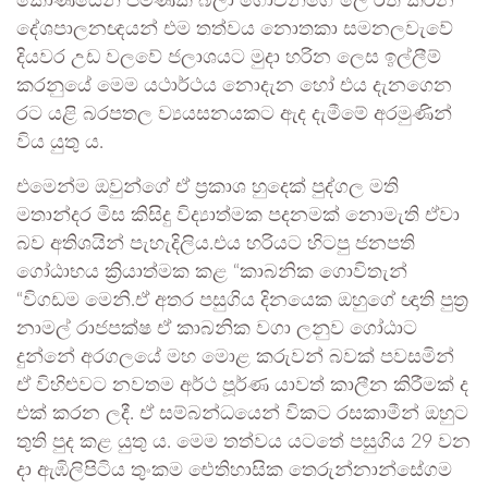
කෝණයෙන් පමණක් බලා ගොවීන්ගේ ලේ රත් කරන
දේශපාලනඥයන් එම තත්වය නොතකා සමනලවැවේ
දියවර උඩ වලවේ ජලාශයට මුදා හරින ලෙස ඉල්ලීම්
කරනුයේ මෙම යථාර්ථය නොදැන හෝ එය දැනගෙන
රට යළි බරපතල ව්‍යයසනයකට ඇද දැමීමේ අරමුණින්
විය යුතු ය.
එමෙන්ම ඔවුන්ගේ ඒ ප්‍රකාශ හුදෙක් පුද්ගල මති
මතාන්දර මිස කිසිදු විද්‍යාත්මක පදනමක් නොමැති ඒවා
බව අතිශයින් පැහැදිලිය.එය හරියට හිටපු ජනපති
ගෝඨාභය ක්‍රියාත්මක කළ “කාබනික ගොවිතැන්
“විගඩම මෙනි.ඒ අතර පසුගිය දිනයෙක ඔහුගේ ඥාති පුත්‍ර
නාමල් රාජපක්ෂ ඒ කාබනික වගා ලනුව ගෝඨාට
දුන්නේ අරගලයේ මහ මොළ කරුවන් බවක් පවසමින්
ඒ විහිළුවට නවතම අර්ථ පූර්ණ යාවත් කාලීන කිරීමක් ද
එක් කරන ලදී. ඒ සම්බන්ධයෙන් විකට රසකාමීන් ඔහුට
තුති පුද කළ යුතු ය. මෙම තත්වය යටතේ පසුගිය 29 වන
දා ඇඹිලිපිටිය තුංකම ඓතිහාසික තෙරුන්නාන්සේගම