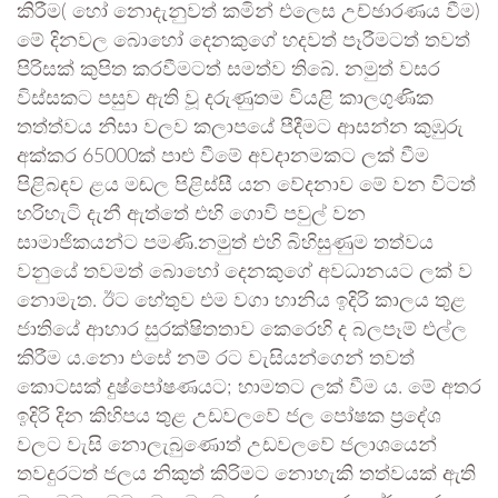
කිරීම( හෝ නොදැනුවත් කමින් එලෙස උච්ඡාරණය වීම)
මේ දිනවල බොහෝ දෙනකුගේ හදවත් පෑරීමටත් තවත්
පිරිසක් කුපිත කරවීමටත් සමත්ව තිබේ. නමුත් වසර
විස්සකට පසුව ඇති වූ දරුණුතම වියළි කාලගුණික
තත්ත්වය නිසා වලව කලාපයේ පීදීමට ආසන්න කුඹුරු
අක්කර 65000ක් පාළු වීමේ අවදානමකට ලක් වීම
පිළිබඳව ළය මඬල පිළිස්සී යන වේදනාව මේ වන විටත්
හරිහැටි දැනී ඇත්තේ එහි ගොවි පවුල් වන
සාමාජිකයන්ට පමණි.නමුත් එහි බිහිසුණුම තත්වය
වනුයේ තවමත් බොහෝ දෙනකුගේ අවධානයට ලක් ව
නොමැත. ඊට හේතුව එම වගා හානිය ඉදිරි කාලය තුළ
ජාතියේ ආහාර සුරක්ෂිතතාව කෙරෙහි ද බලපෑම් එල්ල
කිරීම ය.නො එසේ නම් රට වැසියන්ගෙන් තවත්
කොටසක් දුෂ්පෝෂණයට; හාමතට ලක් වීම ය. මේ අතර
ඉදිරි දින කිහිපය තුළ උඩවලවේ ජල පෝෂක ප්‍රදේශ
වලට වැසි නොලැබුණොත් උඩවලවේ ජලාශයෙන්
තවදුරටත් ජලය නිකුත් කිරිමට නොහැකි තත්වයක් ඇති