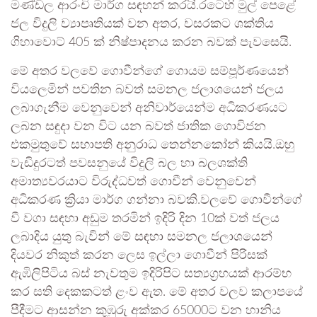
මණ්ඩල ආරංචි මාර්ග සඳහන් කරයි.රටෙහි මුල් පෙළේ
ජල විදුලි ව්‍යාපෘතියක් වන අතර, වසරකට ශක්තිය
ගිහාවොට් 405 ක් නිෂ්පාදනය කරන බවක් පැවසෙයි.
මේ අතර වලවේ ගොවීන්ගේ ගොයම සම්පූර්ණයෙන්
වියලෙමින් පවතින බවත් සමනල ජලාශයෙන් ජලය
ලබාගැනීම වෙනුවෙන් අනිවාර්යෙන්ම අධිකරණයට
ලබන සඳුදා වන විට යන බවත් ජාතික ගොවිජන
එකමුතුවේ සභාපති අනුරාධ තෙන්නකෝන් කියයි.ඔහු
වැඩිදුරටත් පවසනුයේ විදුලි බල හා බලශක්ති
අමාත්‍යවරයාට විරුද්ධවත් ගොවීන් වෙනුවෙන්
අධිකරණ ක්‍රියා මාර්ග ගන්නා බවකි.වලවේ ගොවීන්ගේ
වී වගා සඳහා අඩුම තරමින් ඉදිරි දින 10ක් වත් ජලය
ලබාදිය යුතු බැවින් මේ සඳහා සමනල ජලාශයෙන්
දියවර නිකුත් කරන ලෙස ඉල්ලා ගොවීන් පිරිසක්
ඇඹිලිපිටිය බස් නැවතුම ඉදිරිපිට සත්‍යග්‍රහයක් ආරම්භ
කර සති දෙකකටත් ළංව ඇත. මේ අතර වලව කලාපයේ
පීදීමට ආසන්න කුඹුරු අක්කර 65000ට වන හානිය