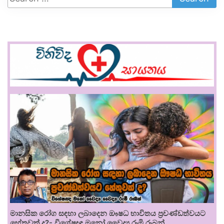
මානසික රෝග සඳහා ලබාදෙන ඖෂධ භාවිතය ප්‍රචණ්ඩත්වයට
හේතුවක් ද?- විශේෂඥ මනෝ වෛද්‍ය රූමි රූබන්