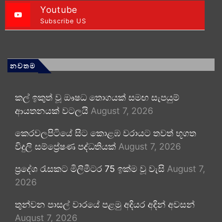
Youtube
Subscribe US
නවතම
කල් ඉකුත් වූ ඖෂධ තොගයක් සමඟ සැපයුම්
ආයතනයක් වටලයි
August 7, 2026
කෙරවලපිටියේ සිට කොළඹ වරායට තවත් භූගත
විදුලි සම්ප්‍රේෂණ පද්ධතියක්
August 7, 2026
ප්‍රදේශ රැසකට මිලිමීටර 75 ඉක්ම වූ වැසි
August 7,
2026
තුන්වන පාසල් වාරයේ පළමු අදියර අදින් අවසන්
August 7, 2026