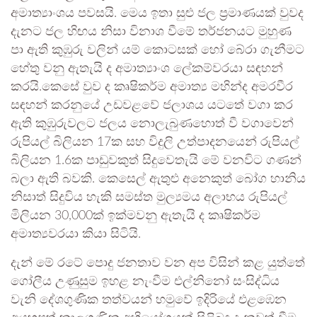
අමාත්‍යාංශය පවසයි. මෙය ඉතා සුළු ජල ප්‍රමාණයක් වුවද
දැනට ජල හිඟය නිසා විනාශ වීමේ තර්ජනයට මුහුණ
පා ඇති කුඹුරු වලින් යම් කොටසක් හෝ බේරා ගැනීමට
හේතු වනු ඇතැයි ද අමාත්‍යාංශ ලේකම්වරයා සඳහන්
කරයි.කෙසේ වුව ද කෘෂිකර්ම අමාත්‍ය මහින්ද අමරවීර
සඳහන් කරනුයේ උඩවළවේ ජලාශය යටතේ වගා කර
ඇති කුඹුරුවලට ජලය නොලැබුණහොත් වී වගාවෙන්
රුපියල් බිලියන 17ක සහ විදුලි උත්පාදනයෙන් රුපියල්
බිලියන 1.6ක පාඩුවකුත් සිදුවෙතැයි මේ වනවිට ගණන්
බලා ඇති බවකි. කෙසෙල් ඇතුළු අනෙකුත් ‌බෝග හානිය
නිසාත් සිදුවිය හැකි සමස්ත මුල්‍යමය අලාභය රුපියල්
මිලියන 30,000ක් ඉක්මවනු ඇතැයි ද කෘෂිකර්ම
අමාත්‍යවරයා කියා සිටියි.
දැන් මේ රටේ පොදු ජනතාව වන අප විසින් කළ යුත්තේ
ගෝලීය උණුසුම ඉහළ නැංවීම එල්නිනෝ සංසිද්ධිය
වැනි දේශගුණික තත්වයන් හමුවේ ඉදිරියේ එළඹෙන