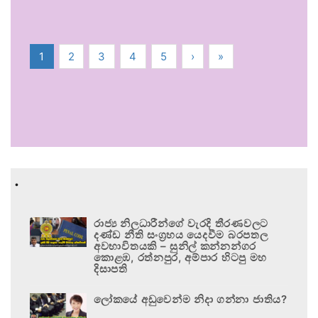
1
2
3
4
5
›
»
.
රාජ්‍ය නිලධාරීන්ගේ වැරදි තීරණවලට
දණ්ඩ නීති සංග්‍රහය යෙදවීම බරපතල
අවභාවිතයකි – සුනිල් කන්නන්ගර
කොළඹ, රත්නපුර, අම්පාර හිටපු මහ
දිසාපති
ලෝකයේ අඩුවෙන්ම නිදා ගන්නා ජාතිය?