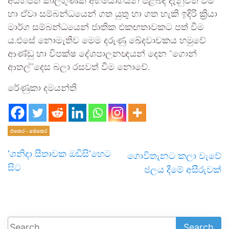
අයහපත් කාලගුණික අභියෝගයන් පිළිබඳ දැනුවත් වීම
හා ඒවා සම්බන්ධයෙන් ගත යුතු හා ගත හැකි ඉදිරි ක්‍රියා
මාර්ග සම්බන්ධයෙන් ජාතික එකඟතාවකට පත් වීම
ය.එසේ නොමැතිව මෙම දරුණු ඛේදවාචකය හමුවේ
ආණ්ඩු හා විපක්ෂ දේශපාලනඥයන් දෙන “ගොන්
ආතල්”දෙස බලා රසවත් වීම නොවේ.
රේණුකා දමයන්ති
එතෙර - මෙතෙර
‘ශනිදා සීතාවක ඔඩිසි‘හෙට
ගොවිතැනට කලා වැවේ
සිට
ජලය දීමේ අසීරුවක්