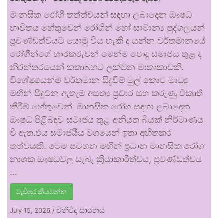
මානසික රෝගී තත්ත්වයන් සඳහා ලබාදෙන ඖෂධ
භාවිතය හේතුවෙන් රෝගීන් හෝ සාමාන්‍ය පුද්ගලයන්
ප්‍රචණ්ඩත්වයට යොමු විය හැකි ද යන්න වර්තමානයේ
රෝගීන්ගේ භාරකරුවන් මෙන්ම පොදු සමාජය තුළ ද
නිරන්තරයෙන් කතාබහට ලක්වන මාතෘකාවකි.
විශේෂයෙන්ම වර්තමාන සිදුවීම් මුල් කොට මාධ්‍ය
මඟින් සිදුවන ඇතැම් අසත්‍ය ප්‍රචාර සහ කරුණු විකෘති
කිරීම් හේතුවෙන්, මානසික රෝග සඳහා ලබාදෙන
ඖෂධ පිළිබඳව සමාජය තුළ අනියත බියක් නිර්මාණය
වී ඇත.එය සමාජයීය වශයෙන් ඉතා අහිතකර
තත්වයකි. මෙම සටහන මඟින් ප්‍රධාන මානසික රෝග
නාශක ඖෂධවල සැබෑ ක්‍රියාකාරීත්වය, ප්‍රචණ්ඩත්වය
…
වැඩිපුර කියවන්න
විනිවිද සායනය
July 15, 2026
/