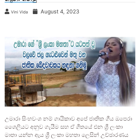
August 4, 2023
Vini Vida
උමාරා සිංහවංශ නම් ගායිකාව අපේ ජාතික ගීය ඔපෙරා
ශෛලියට අනුව ගැයීම සහ ඒ ගීතයේ එන ශ්‍රී ලංකා
මාතා යන්න ඇය ශ්‍රී ලංකා මහතා ලෙසින් උච්ඡාරණය