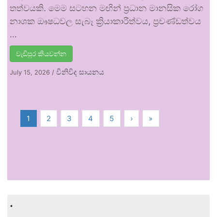
තත්වයකි. මෙම සටහන මඟින් ප්‍රධාන මානසික රෝග
නාශක ඖෂධවල සැබෑ ක්‍රියාකාරීත්වය, ප්‍රචණ්ඩත්වය
…
වැඩිපුර කියවන්න
විනිවිද සායනය
July 15, 2026
/
1
2
3
4
5
›
»
.