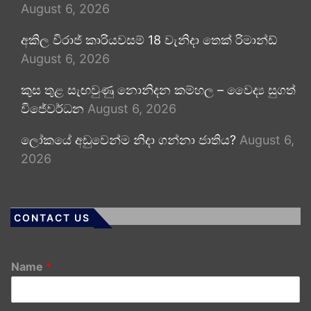
August 6, 2026
අකිල විරාජ් කාරියවසම් 18 වැනිදා තෙක් රිමාන්ඩ්
August 6, 2026
කුස තුළ සැඟවුණු නොනිදන කම්හල – වෛද්‍ය සුගත්
විජේවර්ධන
August 6, 2026
ලෝකයේ අඩුවෙන්ම නිදා ගන්නා ජාතිය?
August 6,
2026
CONTACT US
Name
*