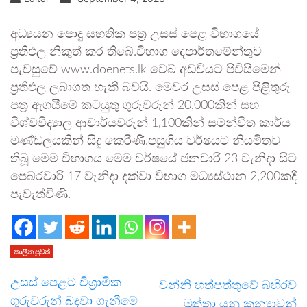
අධ්‍යයන පොදු සහතික පත්‍ර උසස් පෙළ විභාගයේ
ප්‍රතිඵල නිකුත් කර තිබේ.විභාග දෙපාර්තමේන්තුව
පැවසුවේ www.doenets.lk වෙබ් අඩවියට පිවිසීමෙන්
ප්‍රතිඵල ලබාගත හැකි බවයි. මෙවර උසස් පෙළ පිළිතුරු
පත්‍ර ඇගයීමේ කටයුතු ගුරුවරුන් 20,000කින් සහ
විශ්වවිද්‍යාල ආචාර්යවරුන් 1,100කින් සමන්විත කාර්ය
මණ්ඩලයකින් සිදු කෙරිණි.පසුගිය වර්ෂයට නියමිතව
තිබූ මෙම විභාගය මෙම වර්ෂයේ ජනවාරි 23 වැනිදා සිට
පෙබරවාරි 17 වැනිදා දක්වා විභාග මධ්‍යස්ථාන 2,200කදී
පැවැත්විණි.
කාලීන පුවත්
උසස් පෙළට විශ්‍රාමික
වන්නි හත්පත්තුවේ බහිරව
ගුරුවරුන් බඳවා ගැනීමේ
මුත්තා යනු කන්‍යාවන්