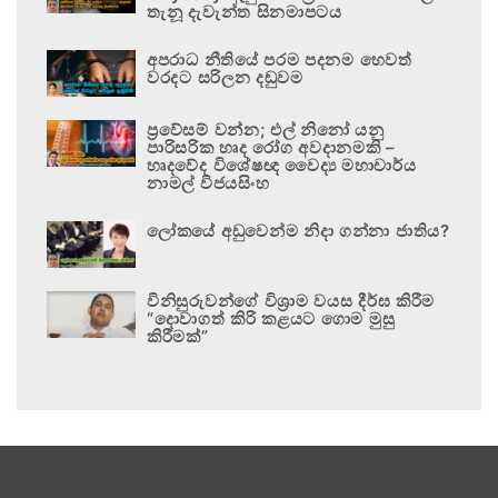
තැනූ දැවැන්ත සිනමාපටය
අපරාධ නීතියේ පරම පදනම හෙවත්
වරදට සරිලන දඬුවම
ප්‍රවේසම් වන්න; එල් නිනෝ යනු
පාරිසරික හෘද රෝග අවදානමකි –
හෘදවේද විශේෂඥ වෛද්‍ය මහාචාර්ය
නාමල් විජයසිංහ
ලෝකයේ අඩුවෙන්ම නිදා ගන්නා ජාතිය?
විනිසුරුවන්ගේ විශ්‍රාම වයස දීර්ඝ කිරීම
“දොවාගත් කිරි කළයට ගොම මුසු
කිරීමක්”