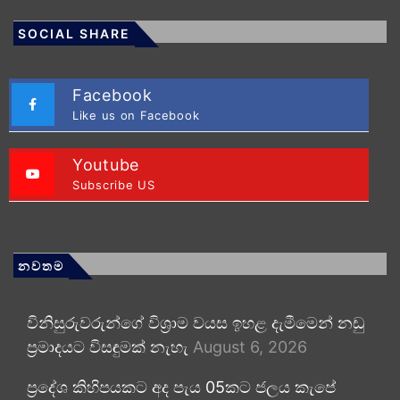
SOCIAL SHARE
Facebook
Like us on Facebook
Youtube
Subscribe US
නවතම
විනිසුරුවරුන්ගේ විශ්‍රාම වයස ඉහළ දැමීමෙන් නඩු
ප්‍රමාදයට විසඳුමක් නැහැ
August 6, 2026
ප්‍රදේශ කිහිපයකට අද පැය 05කට ජලය කැපේ