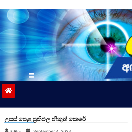
Skip
to
content
vinivida.lk
උසස් පෙළ ප්‍රතිඵල නිකුත් කෙරේ
September 4, 2023
Editor