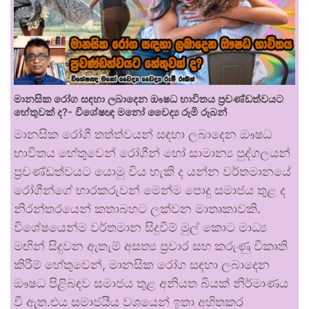
මානසික රෝග සඳහා ලබාදෙන ඖෂධ භාවිතය ප්‍රචණ්ඩත්වයට
හේතුවක් ද?- විශේෂඥ මනෝ වෛද්‍ය රූමි රූබන්
මානසික රෝගී තත්ත්වයන් සඳහා ලබාදෙන ඖෂධ
භාවිතය හේතුවෙන් රෝගීන් හෝ සාමාන්‍ය පුද්ගලයන්
ප්‍රචණ්ඩත්වයට යොමු විය හැකි ද යන්න වර්තමානයේ
රෝගීන්ගේ භාරකරුවන් මෙන්ම පොදු සමාජය තුළ ද
නිරන්තරයෙන් කතාබහට ලක්වන මාතෘකාවකි.
විශේෂයෙන්ම වර්තමාන සිදුවීම් මුල් කොට මාධ්‍ය
මඟින් සිදුවන ඇතැම් අසත්‍ය ප්‍රචාර සහ කරුණු විකෘති
කිරීම් හේතුවෙන්, මානසික රෝග සඳහා ලබාදෙන
ඖෂධ පිළිබඳව සමාජය තුළ අනියත බියක් නිර්මාණය
වී ඇත.එය සමාජයීය වශයෙන් ඉතා අහිතකර