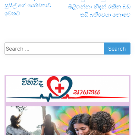
සුසිල් ගේ යෝජනාව
බිළිගන්නා නිදන් රකින බඩ
ඉවතට
තඩි බහිරවයා නොවේ