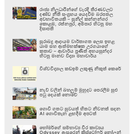
රාජ්‍ය නිලධාරීන්ගේ වැරදි තීරණවලට
දණ්ඩ නීති සංග්‍රහය යෙදවීම බරපතල
අවභාවිතයකි – සුනිල් කන්නන්ගර
කොළඹ, රත්නපුර, අම්පාර හිටපු මහ
දිසාපති
සුරාබදු ආදායම වාර්තාගත ලෙස ඉහළ
යාම සහ ආත්මභක්ෂක උරගයාගේ
කතාව – ආචාර්ය ප්‍රණීත් අභයසුන්දර
හිටපු මානව විද්‍යා මහාචාර්ය
විශ්වවිද්‍යාල කඩඉම් ලකුණු නිකුත් කෙරේ
නැව් වලින් බහලුම් මුහුදට පෙරලීම සුළු
පටු දෙයක් නොවේ
ගොවි ගතට සුවයත් හිතට නිවනත් සදන
AI ගොවිතැන ළඟදීම අපටත්
හෝමර්ගේ සම්භාව්‍ය වීර කාව්‍යය
Odyssey ඇසුරෙන් ක්‍රිස්ටෝෆර් නෝලන්