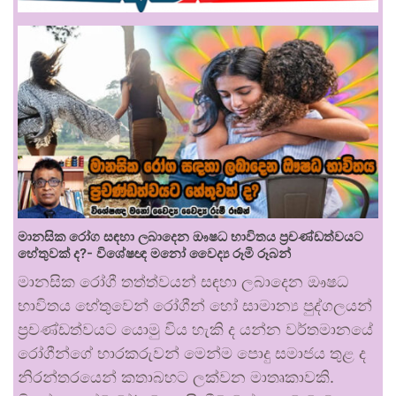
මානසික රෝග සඳහා ලබාදෙන ඖෂධ භාවිතය ප්‍රචණ්ඩත්වයට
හේතුවක් ද?- විශේෂඥ මනෝ වෛද්‍ය රූමි රූබන්
මානසික රෝගී තත්ත්වයන් සඳහා ලබාදෙන ඖෂධ
භාවිතය හේතුවෙන් රෝගීන් හෝ සාමාන්‍ය පුද්ගලයන්
ප්‍රචණ්ඩත්වයට යොමු විය හැකි ද යන්න වර්තමානයේ
රෝගීන්ගේ භාරකරුවන් මෙන්ම පොදු සමාජය තුළ ද
නිරන්තරයෙන් කතාබහට ලක්වන මාතෘකාවකි.