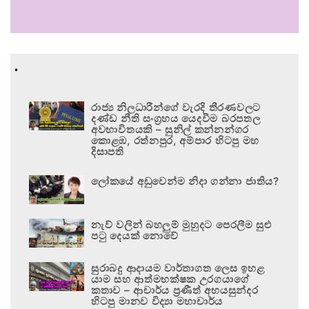
.
රාජ්‍ය නිලධාරීන්ගේ වැරදි තීරණවලට
දණ්ඩ නීති සංග්‍රහය යෙදවීම බරපතල
අවභාවිතයකි – සුනිල් කන්නන්ගර
කොළඹ, රත්නපුර, අම්පාර හිටපු මහ
දිසාපති
ලෝකයේ අඩුවෙන්ම නිදා ගන්නා ජාතිය?
නැව් වලින් බහලුම් මුහුදට පෙරලීම සුළු
පටු දෙයක් නොවේ
සුරාබදු ආදායම වාර්තාගත ලෙස ඉහළ
යාම සහ ආත්මභක්ෂක උරගයාගේ
කතාව – ආචාර්ය ප්‍රණීත් අභයසුන්දර
හිටපු මානව විද්‍යා මහාචාර්ය