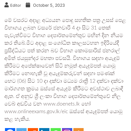
October 5, 2023
Editor
මේ වසරට අදාළ අධ්‍යයන පොදු සහතික පත්‍ර උසස් පෙළ
විභාගය ලබන වසරේ ජනවාරි 4 දා සිට 31 තෙක්
පැවැත්වීමට විභාග දෙපාර්තමේන්තුව මඟින් දින නියම
කර තිබේ.මීට අදාළ සංශෝධිත කාලසටහන ඉදිරියේදී
ප්‍රසිද්ධියට පත් කරන බව විභාග කොමසාරිස් ජනරාල්
අමිත් ජයසුන්දර මහතා පවසයි. විභාගය සඳහා අයැදුම්
කිරීමට අපේක්ෂාවෙන් සිටි නමුත් අයැදුම්පත් යොමු
කිරීමට නොහැකි වූ අයැදුම්කරුවන් සඳහා පමණක්
හෙට (06) සිට 10 දා දක්වා මධ්‍යම රාත්‍රී 12 දක්වා දක්වා
මාර්ගගත ක්‍රමය ඔස්සේ අයැදුම් කිරීමට අවස්ථාව ලබාදී
ඇත. ඒ අනුව ශ්‍රී ලංකා විභාග දෙපාර්තමේන්තුවේ නිල
වෙබ් අඩවිය වන www.doenets.lk හෝ
www.onlineexams.gov.lk/eic ඔස්සේ අයැදුම්පත් යොමු
කළ හැකිය.