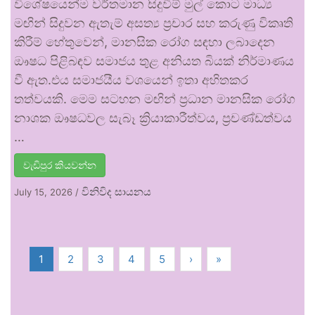
විශේෂයෙන්ම වර්තමාන සිදුවීම් මුල් කොට මාධ්‍ය
මඟින් සිදුවන ඇතැම් අසත්‍ය ප්‍රචාර සහ කරුණු විකෘති
කිරීම් හේතුවෙන්, මානසික රෝග සඳහා ලබාදෙන
ඖෂධ පිළිබඳව සමාජය තුළ අනියත බියක් නිර්මාණය
වී ඇත.එය සමාජයීය වශයෙන් ඉතා අහිතකර
තත්වයකි. මෙම සටහන මඟින් ප්‍රධාන මානසික රෝග
නාශක ඖෂධවල සැබෑ ක්‍රියාකාරීත්වය, ප්‍රචණ්ඩත්වය
…
වැඩිපුර කියවන්න
විනිවිද සායනය
July 15, 2026
/
1
2
3
4
5
›
»