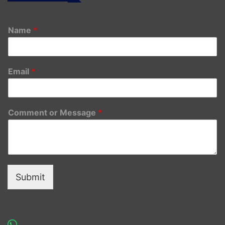
Name
*
Email
*
Comment or Message
*
Submit