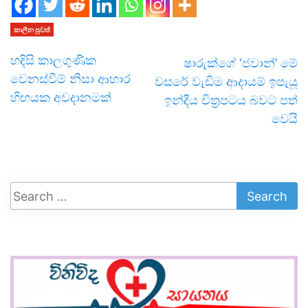
කාලීන පුවත්
හදිසි කාලගුණික
ෂාරුක්ගේ ‘ජවාන්’ මේ
වෙනස්වීම් නිසා ආහාර
වසරේ වැඩිම ආදායම් ඉපැයූ
හිඟයක අවදානමක්
ඉන්දීය චිත්‍රපටය බවට පත්
වෙයි