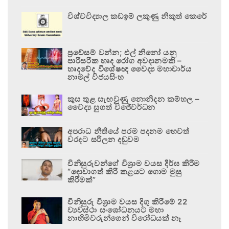
විශ්වවිද්‍යාල කඩඉම් ලකුණු නිකුත් කෙරේ
ප්‍රවේසම් වන්න; එල් නිනෝ යනු
පාරිසරික හෘද රෝග අවදානමකි –
හෘදවේද විශේෂඥ වෛද්‍ය මහාචාර්ය
නාමල් විජයසිංහ
කුස තුළ සැඟවුණු නොනිදන කම්හල –
වෛද්‍ය සුගත් විජේවර්ධන
අපරාධ නීතියේ පරම පදනම හෙවත්
වරදට සරිලන දඬුවම
විනිසුරුවන්ගේ විශ්‍රාම වයස දීර්ඝ කිරීම
“දොවාගත් කිරි කළයට ගොම මුසු
කිරීමක්”
විනිසුරු විශ්‍රාම වයස දිගු කිරීමේ 22
ව්‍යවස්ථා සංශෝධනයට මහා
නාහිමිවරුන්ගෙන් විරෝධයක් නෑ