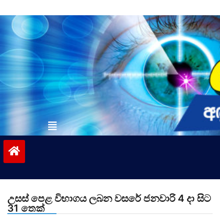
Skip
to
content
vinivida.lk
උසස් පෙළ විභාගය ලබන වසරේ ජනවාරි 4 දා සිට
31 තෙක්