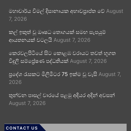
මහාචාර්ය විමල් දිසානායක අභාවප්‍රාප්ත වේ
August
7, 2026
කල් ඉකුත් වූ ඖෂධ තොගයක් සමඟ සැපයුම්
ආයතනයක් වටලයි
August 7, 2026
කෙරවලපිටියේ සිට කොළඹ වරායට තවත් භූගත
විදුලි සම්ප්‍රේෂණ පද්ධතියක්
August 7, 2026
ප්‍රදේශ රැසකට මිලිමීටර 75 ඉක්ම වූ වැසි
August 7,
2026
තුන්වන පාසල් වාරයේ පළමු අදියර අදින් අවසන්
August 7, 2026
CONTACT US