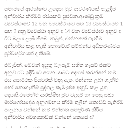
සමාජයේ ආරක්ෂාව උදෙසා මුව ආවරණයක් පැළඳීම
අනිවාර්ය කිරීමට රජයකට පුළුවන.ආණ්ඩු ක්‍රම
ව්‍යවස්ථාවේ 12 වන ව්‍යවස්ථාවේ සහ 13 ව්‍යවස්ථාවේ 1
සහ 2 අනු ව්‍යවස්ථා අනුව ද 14 වන ව්‍යවස්ථාව අනුව ද
ඊට බලය ලැබී තිබේ. නමුත්, එන්නතක් ගැනීම
අනිවාර්ය කළ හැකි නොවේ.ඒ සම්බන්ධ අධිකරණමය
පූර්වාදර්ශයක් ද තිබේ.
එබැවින්, මෙවන් අයුතු බලපෑම් සහිත ගැසට් එකට
අනුව රට ඉදිරියට ගෙන යාමට අදහස් කරන්නේ නම්
එය අසාර්ථක පියවරක් වනු ඇත. එන්නත ලබා ගැනීම
හෝ නොගැනීම පුද්ගල කැමැත්ත අනුව කළ යුතු
දෙයකි.එමෙන්ම ආරක්ෂිත මුව වැසුම් හා සෙසු සඛ්‍ය
මාර්ගෝපදේශ අනුගමනය කිරීම තුළින් කොවිඩ් පැතිරීම
පාලනය වන්නේ නම් එන්නත සම්පූර්ණ කිරීම
අනිවාර්ය අවශ්‍යතාවක් වන්නේ කෙසේ ද?