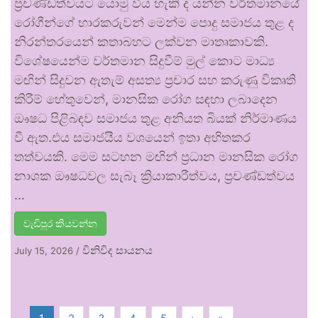
ප්‍රචණ්ඩත්වයට යොමු විය හැකි ද යන්න වර්තමානයේ
රෝගීන්ගේ භාරකරුවන් මෙන්ම පොදු සමාජය තුළ ද
නිරන්තරයෙන් කතාබහට ලක්වන මාතෘකාවකි.
විශේෂයෙන්ම වර්තමාන සිදුවීම් මුල් කොට මාධ්‍ය
මඟින් සිදුවන ඇතැම් අසත්‍ය ප්‍රචාර සහ කරුණු විකෘති
කිරීම් හේතුවෙන්, මානසික රෝග සඳහා ලබාදෙන
ඖෂධ පිළිබඳව සමාජය තුළ අනියත බියක් නිර්මාණය
වී ඇත.එය සමාජයීය වශයෙන් ඉතා අහිතකර
තත්වයකි. මෙම සටහන මඟින් ප්‍රධාන මානසික රෝග
නාශක ඖෂධවල සැබෑ ක්‍රියාකාරීත්වය, ප්‍රචණ්ඩත්වය
…
වැඩිපුර කියවන්න
විනිවිද සායනය
July 15, 2026
/