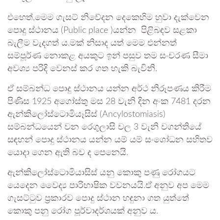
එහෙත්,මෙම ගැසට් නිවේදන දෙකෙහිම හුවා දැක්වෙන
පොදු ස්ථානය (Public place )යන්න පිළිබඳව සළකා
බැලීම වැදගත් ය.මක් නිසාද යත් මෙම එන්නත්
සම්පූර්ණ නොකළ අයකුට ඉන් පසුව තම සංචරණ සීමා
අවශ්‍ය පරිදි වෙනස් කර ගත හැකි බැවිනි.
ඒ සම්බන්ධ පොදු ස්ථානය යන්න අර්ථ නිරූපණය කිරීම
පිණිස 1925 අගෝස්තු මස 28 වැනි දින අංක 7481 දරන
ඇන්කිලෝස්ටොමියෑසිස් (Ancylostomiasis)
සම්බන්ධයෙන් වන රෙගුලාසි වල 3 වැනි වගන්තියේ
සඳහන් පොදු ස්ථානය යන්න යම් යම් සංශෝධන සහිතව
යොදා ගෙන ඇති බව ද පෙනෙයි.
ඇන්කිලෝස්ටොමියාසිස් යනු කොකු පණු රෝගයට
යෙදෙන වෛද්‍ය පාරිභාෂික වචනයයි.ඒ අනුව අප මෙම
ගැසට්ටුව ප්‍රකාරව පොදු ස්ථාන හඳුනා ගත යුත්තේ
කොකු පනු රෝග පූර්වාදර්ශයක් අනුව ය.