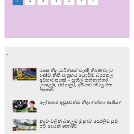
1
2
3
4
5
›
»
.
රාජ්‍ය නිලධාරීන්ගේ වැරදි තීරණවලට
දණ්ඩ නීති සංග්‍රහය යෙදවීම බරපතල
අවභාවිතයකි – සුනිල් කන්නන්ගර
කොළඹ, රත්නපුර, අම්පාර හිටපු මහ
දිසාපති
ලෝකයේ අඩුවෙන්ම නිදා ගන්නා ජාතිය?
නැව් වලින් බහලුම් මුහුදට පෙරලීම සුළු
පටු දෙයක් නොවේ