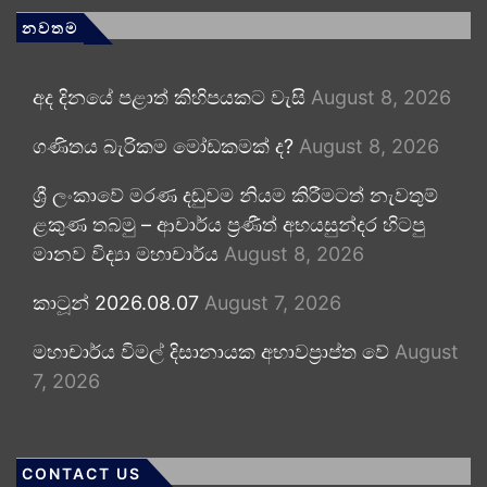
නවතම
අද දිනයේ පළාත් කිහිපයකට වැසි
August 8, 2026
ගණිතය බැරිකම මෝඩකමක් ද?
August 8, 2026
ශ්‍රී ලංකාවේ මරණ දඬුවම නියම කිරීමටත් නැවතුම්
ළකුණ තබමු – ආචාර්ය ප්‍රණීත් අභයසුන්දර හිටපු
මානව විද්‍යා මහාචාර්ය
August 8, 2026
කාටූන් 2026.08.07
August 7, 2026
මහාචාර්ය විමල් දිසානායක අභාවප්‍රාප්ත වේ
August
7, 2026
CONTACT US