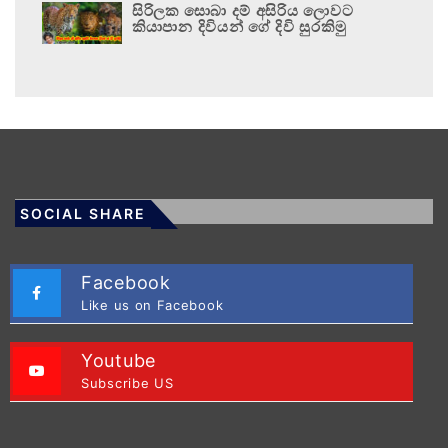
සිරිලක සොබා දම් අසිරිය ලොවට
කියාපාන දිවියන් ගේ දිවි සුරකිමු
SOCIAL SHARE
Facebook
Like us on Facebook
Youtube
Subscribe US