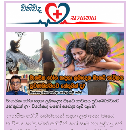
මානසික රෝග සඳහා ලබාදෙන ඖෂධ භාවිතය ප්‍රචණ්ඩත්වයට
හේතුවක් ද?- විශේෂඥ මනෝ වෛද්‍ය රූමි රූබන්
මානසික රෝගී තත්ත්වයන් සඳහා ලබාදෙන ඖෂධ
භාවිතය හේතුවෙන් රෝගීන් හෝ සාමාන්‍ය පුද්ගලයන්