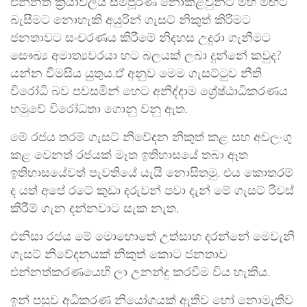
එන්නත් ක්‍රියාවලිය සම්පූර්ණ නොකළවුන්ට මහ මඟට
බැසීමට නොහැකි අයුරින් ගැසට් නිකුත් කිරීමට
ජනතාවට සංචරණය කිරීමේ නිදහස උදුරා ගැනීමට
සෞඛ්‍ය අමාත්‍යවරයා හට බලයක් ලබා දුන්නේ කවුද?
යන්න විමසිය යුතුය.ඒ අනුව මෙම ගැසට්ටුව නීති
විරෝධී බව පවසමින් හෙට අනිද්දාම ශ්‍රේෂ්ඨාධිකරණය
හමුවේ විරෝධතා ගොනු වනු ඇත.
මේ රජය තරම් ගැසට් නිවේදන නිකුත් කළ සහ අවලංගු
කළ වෙනත් රජයක් මෑත ඉතිහාසයේ තබා ඈත
ඉතිහාසයේවත් පැවතියේ යැයි නොසිතමු. එය කොතරම්
ද යත් අපේ රටේ කුඩා දරුවන් පවා දැන් මේ ගැසට් රිවස්
කිරීම් ගැන දන්නවාට සැක නැත.
එනිසා රජය මේ මොහොතේ උත්සාහ දරන්නේ මෙවැනි
ගැසට් නිවේදනයක් නිකුත් කොට ජනතාව
එන්නත්කරණයෙහි ලා උනන්දු කරවීම විය හැකිය.
ඉන් පසුව අධිකරණ නියෝගයක් ඇතිව හෝ නොමැතිව