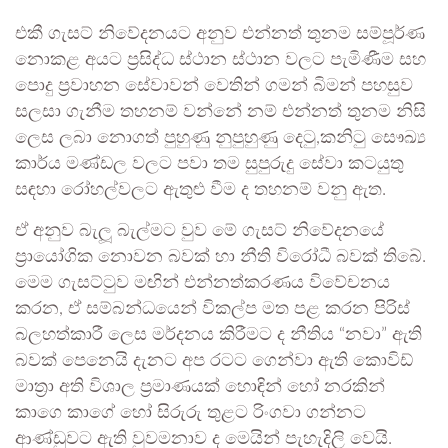
එකී ගැසට් නිවේදනයට අනුව එන්නත් තුනම සම්පූර්ණ
නොකළ අයට ප්‍රසිද්ධ ස්ථාන ස්ථාන වලට පැමිණීම සහ
පොදු ප්‍රවාහන සේවාවන් වෙතින් ගමන් බිමන් පහසුව
සලසා ගැනීම තහනම් වන්නේ නම් එන්නත් තුනම නිසි
ලෙස ලබා නොගත් පුහුණු නුපුහුණු දෙටු,කනිටු සෞඛ්‍ය
කාර්ය මණ්ඩල වලට පවා තම සුපුරුදු සේවා කටයුතු
සඳහා රෝහල්වලට ඇතුළු වීම ද තහනම් වනු ඇත.
ඒ අනුව බැලූ බැල්මට වුව මේ ගැසට් නිවේදනයේ
ප්‍රායෝගික නොවන බවක් හා නීති විරෝධී බවක් තිබේ.
මෙම ගැසට්ටුව මඟින් එන්නත්කරණය විවේචනය
කරන, ඒ සම්බන්ධයෙන් විකල්ප මත පළ කරන පිරිස්
බලහත්කාරී ලෙස මර්දනය කිරීමට ද නීතිය “නවා” ඇති
බවක් පෙනෙයි දැනට අප රටට ගෙන්වා ඇති කොවිඩ්
මාත්‍රා අති විශාල ප්‍රමාණයක් හොඳින් හෝ නරකින්
කාගෙ කාගේ හෝ සිරුරු තුළට රිංගවා ගන්නට
ආණ්ඩුවට ඇති වුවමනාව ද මෙයින් පැහැදිලි වෙයි.