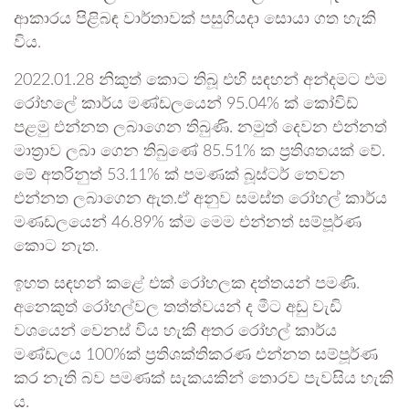
ආකාරය පිළිබඳ වාර්තාවක් පසුගියදා සොයා ගත හැකි
විය.
2022.01.28 නිකුත් කොට තිබූ එහි සඳහන් අන්දමට එම
රෝහලේ කාර්ය මණ්ඩලයෙන් 95.04% ක් කෝවිඩ්
පළමු එන්නත ලබාගෙන තිබුණි. නමුත් දෙවන එන්නත්
මාත්‍රාව ලබා ගෙන තිබුණේ 85.51% ක ප්‍රතිශතයක් වේ.
මේ අතරිනුත් 53.11% ක් පමණක් බූස්ටර් තෙවන
එන්නත ලබාගෙන ඇත.ඒ අනුව සමස්ත රෝහල් කාර්ය
මණඩලයෙන් 46.89% ක්ම මෙම එන්නත් සම්පූර්ණ
කොට නැත.
ඉහත සඳහන් කළේ එක් රෝහලක දත්තයන් පමණි.
අනෙකුත් රෝහල්වල තත්ත්වයන් ද මීට අඩු වැඩි
වශයෙන් වෙනස් විය හැකි අතර රෝහල් කාර්ය
මණ්ඩලය 100%ක් ප්‍රතිශක්තිකරණ එන්නත සම්පූර්ණ
කර නැති බව පමණක් සැකයකින් තොරව පැවසිය හැකි
ය.