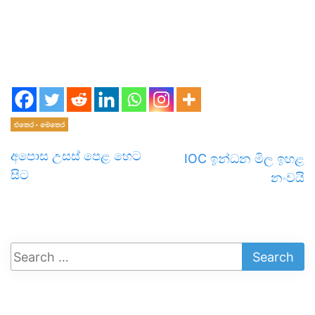
එතෙර - මෙතෙර
අපොස උසස් පෙළ හෙට
IOC ඉන්ධන මිල ඉහළ
සිට
නංවයි