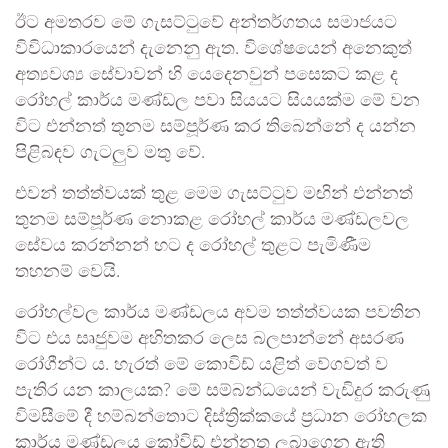
ඊට අමතරව මේ ගැසට්ටුවේ අන්තර්ගතය සමාජයට
විවිධාකාරයෙන් දැනෙනු ඇත. විශේෂයෙන් අනෙකුත්
අත්‍යවශ්‍ය සේවාවන් හි යෙදෙනවුන් පසෙකට කළ ද
රෝහල් කාර්ය මණ්ඩල පවා සියයට සියයක්ම මේ වන
විට එන්නත් තුනම සම්පූර්ණ කර තිබෙන්නේ ද යන්න
පිළිබඳව ගැටලුව මතු වේ.
එවන් තත්ත්වයක් තුළ මෙම ගැසට්ටුව මඟින් එන්නත්
තුනම සම්පූර්ණ නොකළ රෝහල් කාර්ය මණ්ඩලවල
සේවය කරන්නන් හට ද රෝහල් තුළට පැමිණීම
තහනම් වෙයි.
රෝහල්වල කාර්ය මණ්ඩලය අවම තත්ත්වයක පවතින
විට එය සෘජුවම අහිතකර ලෙස බලපාන්නේ අසරණ
රෝගීන්ට ය. හැරත් මේ කොවිඩ් යළිත් වේගවත් ව
පැතිර යන කාලයක? මේ සම්බන්ධයෙන් වැඩිදුර කරුණු
විමසීමේ දී හම්බන්තොට දිස්ත්‍රික්කයේ ප්‍රධාන රෝහලක
කාර්ය මණ්ඩලය කෝවිඩ් එන්නත ලබාගෙන ඇති