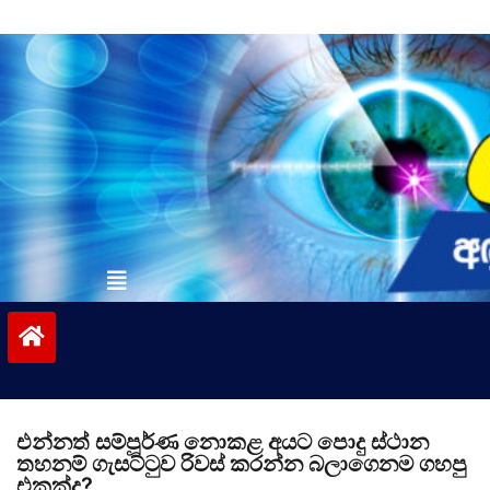
Skip
to
content
vinivida.lk
එන්නත් සම්පූර්ණ නොකළ අයට පොදු ස්ථාන
තහනම් ගැසට්ටුව රිවස් කරන්න බලාගෙනම ගහපු
එකක්ද?