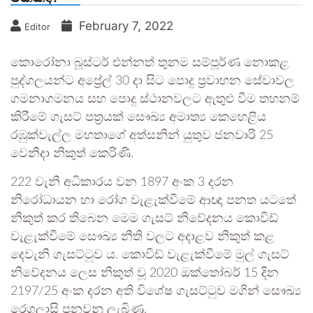
February 7, 2022
Editor
කොරෝනා බූස්ටර් එන්නත් තුනම සම්පූර්ණ නොකළ
පුද්ගලයන්ට අප්‍රේල් 30 දා සිට පොදු ප්‍රවාහන සේවාවල
ගමනාගමනය සහ පොදු ස්ථානවලට ඇතුළු වීම තහනම්
කිරීමේ ගැසට් පත්‍රයක් සෞඛ්‍ය අමාත්‍ය කෙහෙළිය
රඹුක්වැල්ල මහතාගේ අත්සනින් යුතුව ජනවාරි 25
වෙනිදා නිකුත් කෙරිණි.
222 වැනි අධිකාරය වන 1897 අංක 3 දරන
නිරෝධායන හා රෝග වැළැක්වීමේ ආඥා පනත යටතේ
නිකුත් කර තිබෙන මෙම ගැසට් නිවේදනය කොවිඩ්
වැළැක්වීමේ සෞඛ්‍ය නීති වලට අදාළව නිකුත් කළ
දෙවැනි ගැසට්ටුව ය. කොවිඩ් වැළැක්වීමේ මුල් ගැසට්
නිවේදනය ලෙස නිකුත් වූ 2020 ඔක්තෝබර් 15 දින
2197/25 අංක දරන අති විශේෂ ගැසට්ටුව මගින් සෞඛ්‍ය
රෙගුලාසි පනවනු ලැබිණ.