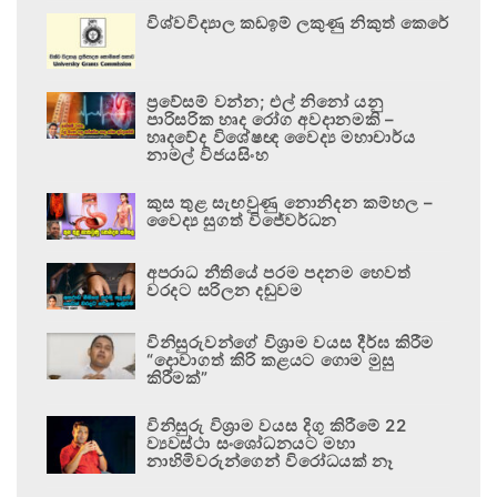
විශ්වවිද්‍යාල කඩඉම් ලකුණු නිකුත් කෙරේ
ප්‍රවේසම් වන්න; එල් නිනෝ යනු
පාරිසරික හෘද රෝග අවදානමකි –
හෘදවේද විශේෂඥ වෛද්‍ය මහාචාර්ය
නාමල් විජයසිංහ
කුස තුළ සැඟවුණු නොනිදන කම්හල –
වෛද්‍ය සුගත් විජේවර්ධන
අපරාධ නීතියේ පරම පදනම හෙවත්
වරදට සරිලන දඬුවම
විනිසුරුවන්ගේ විශ්‍රාම වයස දීර්ඝ කිරීම
“දොවාගත් කිරි කළයට ගොම මුසු
කිරීමක්”
විනිසුරු විශ්‍රාම වයස දිගු කිරීමේ 22
ව්‍යවස්ථා සංශෝධනයට මහා
නාහිමිවරුන්ගෙන් විරෝධයක් නෑ