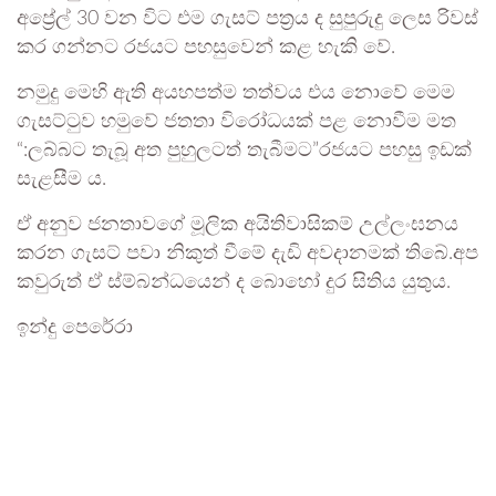
අප්‍රේල් 30 වන විට එම ගැසට් පත්‍රය ද සුපුරුදු ලෙස රිවස්
කර ගන්නට රජයට පහසුවෙන් කළ හැකි වේ.
නමුදු මෙහි ඇති අයහපත්ම තත්වය එය නොවේ මෙම
ගැසට්ටුව හමුවේ ජතතා විරෝධයක් පළ නොවීම මත
“:ලබ්බට තැබූ අත පුහුලටත් තැබීමට”රජයට පහසු ඉඩක්
සැළසීම ය.
ඒ අනුව ජනතාවගේ මූලික අයිතිවාසිකම් උල්ලංඝනය
කරන ගැසට් පවා නිකුත් වීමේ දැඩි අවදානමක් තිබේ.අප
කවුරුත් ඒ ස්ම්බන්ධයෙන් ද බොහෝ දුර සිතිය යුතුය.
ඉන්දු පෙරේරා