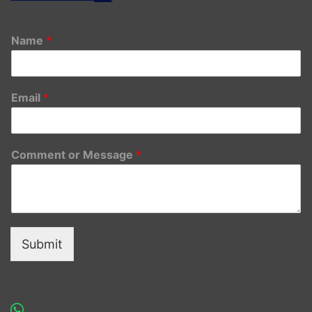
Name
*
Email
*
Comment or Message
*
Submit